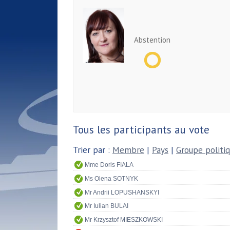
Abstention
Tous les participants au vote
Trier par :
Membre
|
Pays
|
Groupe politi
Mme Doris FIALA
Ms Olena SOTNYK
Mr Andrii LOPUSHANSKYI
Mr Iulian BULAI
Mr Krzysztof MIESZKOWSKI