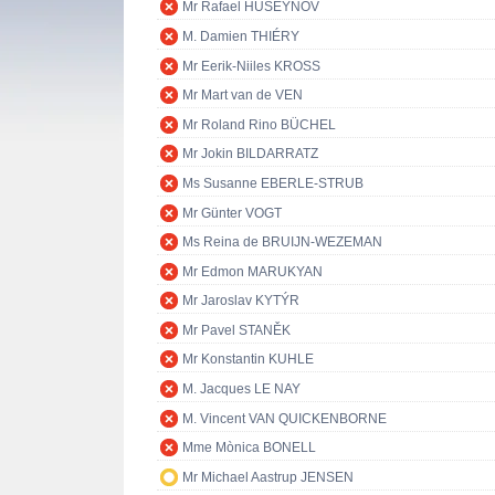
Mr Rafael HUSEYNOV
M. Damien THIÉRY
Mr Eerik-Niiles KROSS
Mr Mart van de VEN
Mr Roland Rino BÜCHEL
Mr Jokin BILDARRATZ
Ms Susanne EBERLE-STRUB
Mr Günter VOGT
Ms Reina de BRUIJN-WEZEMAN
Mr Edmon MARUKYAN
Mr Jaroslav KYTÝR
Mr Pavel STANĚK
Mr Konstantin KUHLE
M. Jacques LE NAY
M. Vincent VAN QUICKENBORNE
Mme Mònica BONELL
Mr Michael Aastrup JENSEN