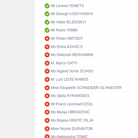
Mr Leonid YEMETS
Mr Georgii LOGVYNSKYI
Mr Viktor IELENSKYI
Mr Raivo TAMM
Mr Pieter OMTZIGT
Ms Elvira KOVÁCS
Ms Deborah BERGAMINI
M. Marco GATTI
Ms Ingjerd Schie SCHOU
M. Luís LEITE RAMOS
Mme Elisabeth SCHNEIDER-SCHNEITER
Ms Stella KYRIAKIDES
Mr Franz Leonhard ESSL
Ms Marija OBRADOVIĆ
Ms Biljana PANTIĆ PILJA
Mme Nicole DURANTON
Ms Aleksandra TOMIĆ