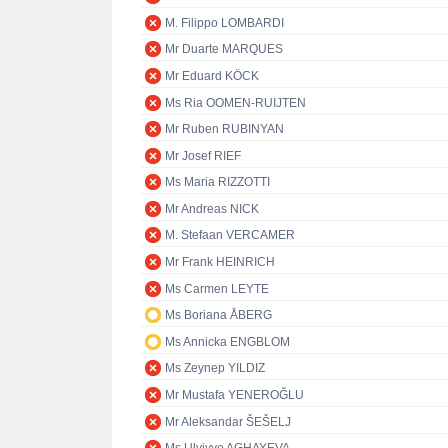
M. Filippo LOMBARDI
Mr Duarte MARQUES
Mr Eduard KÖCK
Ms Ria OOMEN-RUIJTEN
Mr Ruben RUBINYAN
Mr Josef RIEF
Ms Maria RIZZOTTI
Mr Andreas NICK
M. Stefaan VERCAMER
Mr Frank HEINRICH
Ms Carmen LEYTE
Ms Boriana ÅBERG
Ms Annicka ENGBLOM
Ms Zeynep YILDIZ
Mr Mustafa YENEROĞLU
Mr Aleksandar ŠEŠELJ