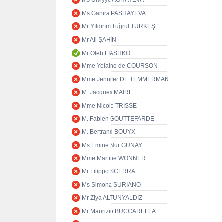
Ms Ulviyye AGHAYEVA
Ms Ganira PASHAYEVA
Mr Yıldırım Tuğrul TÜRKEŞ
Mr Ali ŞAHİN
Mr Oleh LIASHKO
Mme Yolaine de COURSON
Mme Jennifer DE TEMMERMAN
M. Jacques MAIRE
Mme Nicole TRISSE
M. Fabien GOUTTEFARDE
M. Bertrand BOUYX
Ms Emine Nur GÜNAY
Mme Martine WONNER
Mr Filippo SCERRA
Ms Simona SURIANO
Mr Ziya ALTUNYALDIZ
Mr Maurizio BUCCARELLA