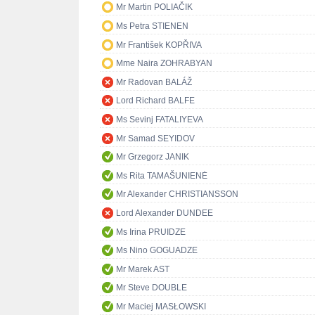
Mr Martin POLIAČIK
Ms Petra STIENEN
Mr František KOPŘIVA
Mme Naira ZOHRABYAN
Mr Radovan BALÁŽ
Lord Richard BALFE
Ms Sevinj FATALIYEVA
Mr Samad SEYIDOV
Mr Grzegorz JANIK
Ms Rita TAMAŠUNIENĖ
Mr Alexander CHRISTIANSSON
Lord Alexander DUNDEE
Ms Irina PRUIDZE
Ms Nino GOGUADZE
Mr Marek AST
Mr Steve DOUBLE
Mr Maciej MASŁOWSKI