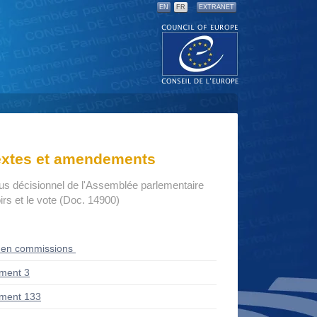
EN
FR
EXTRANET
textes et amendements
us décisionnel de l'Assemblée parlementaire
rs et le vote (Doc. 14900)
 en commissions
ment 3
ment 133