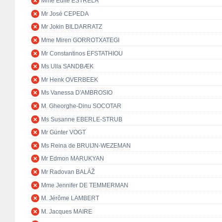
Mme Edite ESTRELA
Mr José CEPEDA
Mr Jokin BILDARRATZ
Mme Miren GORROTXATEGI
Mr Constantinos EFSTATHIOU
Ms Ulla SANDBÆK
Mr Henk OVERBEEK
Ms Vanessa D'AMBROSIO
M. Gheorghe-Dinu SOCOTAR
Ms Susanne EBERLE-STRUB
Mr Günter VOGT
Ms Reina de BRUIJN-WEZEMAN
Mr Edmon MARUKYAN
Mr Radovan BALÁŽ
Mme Jennifer DE TEMMERMAN
M. Jérôme LAMBERT
M. Jacques MAIRE