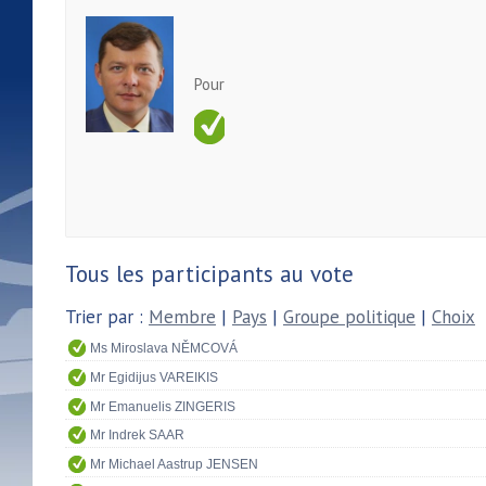
Pour
Tous les participants au vote
Trier par :
Membre
|
Pays
|
Groupe politique
|
Choix
Ms Miroslava NĚMCOVÁ
Mr Egidijus VAREIKIS
Mr Emanuelis ZINGERIS
Mr Indrek SAAR
Mr Michael Aastrup JENSEN