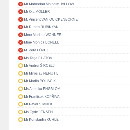
Mr Momodou Malcolm JALLOW
Mr Ola MÖLLER
M. Vincent VAN QUICKENBORNE
Mr Ruben RUBINYAN
Mme Martine WONNER
Mme Mònica BONELL
M. Pere LÓPEZ
Ms Tarja FILATOV
Mr Andrej ŠIRCELJ
Mr Miroslav NENUTIL
Mr Martin POLIAČIK
Ms Annicka ENGBLOM
Mr František KOPŘIVA
Mr Pavel STANĚK
Ms Gyde JENSEN
Mr Konstantin KUHLE