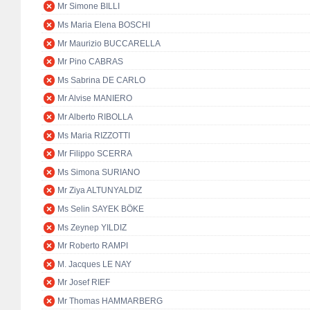
Mr Simone BILLI
Ms Maria Elena BOSCHI
Mr Maurizio BUCCARELLA
Mr Pino CABRAS
Ms Sabrina DE CARLO
Mr Alvise MANIERO
Mr Alberto RIBOLLA
Ms Maria RIZZOTTI
Mr Filippo SCERRA
Ms Simona SURIANO
Mr Ziya ALTUNYALDIZ
Ms Selin SAYEK BÖKE
Ms Zeynep YILDIZ
Mr Roberto RAMPI
M. Jacques LE NAY
Mr Josef RIEF
Mr Thomas HAMMARBERG