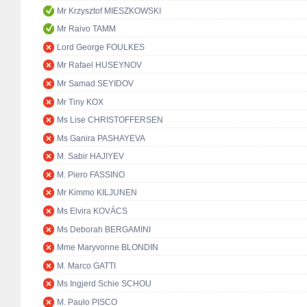
Mr Krzysztof MIESZKOWSKI
Mr Raivo TAMM
Lord George FOULKES
Mr Rafael HUSEYNOV
Mr Samad SEYIDOV
Mr Tiny KOX
Ms Lise CHRISTOFFERSEN
Ms Ganira PASHAYEVA
M. Sabir HAJIYEV
M. Piero FASSINO
Mr Kimmo KILJUNEN
Ms Elvira KOVÁCS
Ms Deborah BERGAMINI
Mme Maryvonne BLONDIN
M. Marco GATTI
Ms Ingjerd Schie SCHOU
M. Paulo PISCO