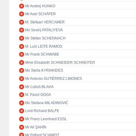
Mr Andrej HUNKO
Mr Axel SCHÄFER
M. Stefaan VERCAMER
Ms Sevinj FATALIYEVA
Mr Stefan SCHENNACH
M. Luís LEITE RAMOS
Mr Frank SCHWABE
Mme Elisabeth SCHNEIDER-SCHNEITER
Ms Stella KYRIAKIDES
Mr Antonio GUTIÉRREZ LIMONES
Mr Ľuboš BLAHA
M. Pavol GOGA
Ms Stefana MILADINOVIĆ
Lord Richard BALFE
Mr Franz Leonhard ESSL
Mr Ali ŞAHİN
Mr Frithjof SCHMIDT