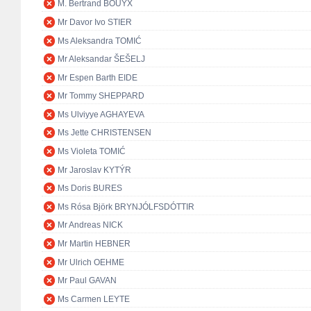
M. Bertrand BOUYX
Mr Davor Ivo STIER
Ms Aleksandra TOMIĆ
Mr Aleksandar ŠEŠELJ
Mr Espen Barth EIDE
Mr Tommy SHEPPARD
Ms Ulviyye AGHAYEVA
Ms Jette CHRISTENSEN
Ms Violeta TOMIĆ
Mr Jaroslav KYTÝR
Ms Doris BURES
Ms Rósa Björk BRYNJÓLFSDÓTTIR
Mr Andreas NICK
Mr Martin HEBNER
Mr Ulrich OEHME
Mr Paul GAVAN
Ms Carmen LEYTE