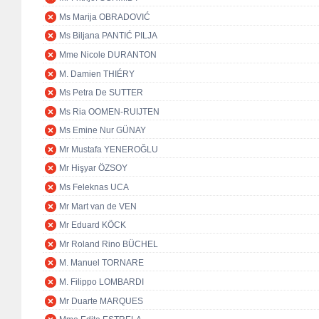
Ms Marija OBRADOVIĆ
Ms Biljana PANTIĆ PILJA
Mme Nicole DURANTON
M. Damien THIÉRY
Ms Petra De SUTTER
Ms Ria OOMEN-RUIJTEN
Ms Emine Nur GÜNAY
Mr Mustafa YENEROĞLU
Mr Hişyar ÖZSOY
Ms Feleknas UCA
Mr Mart van de VEN
Mr Eduard KÖCK
Mr Roland Rino BÜCHEL
M. Manuel TORNARE
M. Filippo LOMBARDI
Mr Duarte MARQUES