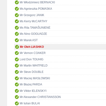
Mr Włodzimierz BERNACKI
Ms Agnieszka POMASKA
Mr Grzegorz JANIK
Ms Kerry McCARTHY
Ms Rita TAMAŠUNIENĖ
Ms Nino GOGUADZE
Mr Marek AST
Mr Oleh LIASHKO
Mr Vernon COAKER
Lord Don TOUHIG
Mr Martin WHITFIELD
Mr Steve DOUBLE
Mr Maciej MASŁOWSKI
Mr Błażej PARDA
Mr Viktor IELENSKYI
Mr Alexander CHRISTIANSSON
Mr Iulian BULAI