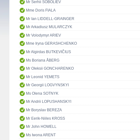
Mr Serhii SOBOLIEV
Mme Doris FIALA
Mr Ian LIDDELL-GRAINGER
Mr Arkadiusz MULARCZYK
Mr Volodymyr ARIEV
Mme Iryna GERASHCHENKO
Mr Algirdas BUTKEVIČIUS
Ms Boriana ÅBERG
Mr Oleksii GONCHARENKO
Mr Leonid YEMETS
Mr Georgii LOGVYNSKYI
Ms Olena SOTNYK
Mr Andrii LOPUSHANSKYI
Mr Boryslav BEREZA
Mr Eerik-Niiles KROSS
Mr John HOWELL
Ms Iwona ARENT