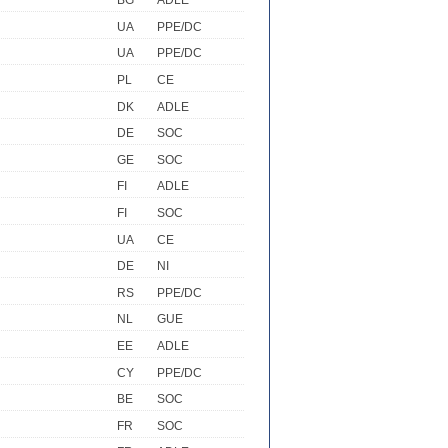
BG
ADLE
UA
PPE/DC
UA
PPE/DC
PL
CE
DK
ADLE
DE
SOC
GE
SOC
FI
ADLE
FI
SOC
UA
CE
DE
NI
RS
PPE/DC
NL
GUE
EE
ADLE
CY
PPE/DC
BE
SOC
FR
SOC