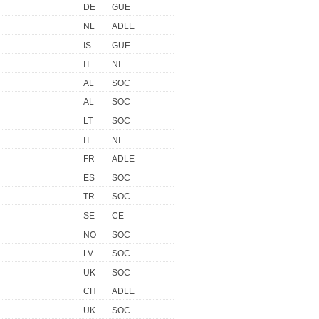
DE
GUE
NL
ADLE
IS
GUE
IT
NI
AL
SOC
AL
SOC
LT
SOC
IT
NI
FR
ADLE
ES
SOC
TR
SOC
SE
CE
NO
SOC
LV
SOC
UK
SOC
CH
ADLE
UK
SOC