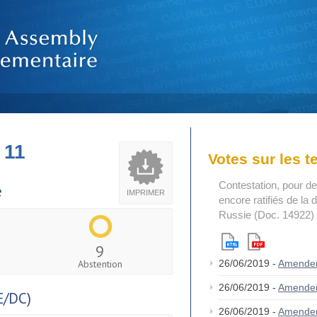
 11
Votes sur les 
Contestation, pour de
e
IMPRIMER
encore ratifiés de la
Russie (Doc. 14922)
9
Abstention
26/06/2019 -
Amende
26/06/2019 -
Amende
E/DC)
26/06/2019 -
Amende