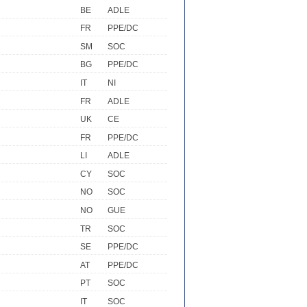
BE
ADLE
FR
PPE/DC
SM
SOC
BG
PPE/DC
IT
NI
FR
ADLE
UK
CE
FR
PPE/DC
LI
ADLE
CY
SOC
NO
SOC
NO
GUE
TR
SOC
SE
PPE/DC
AT
PPE/DC
PT
SOC
IT
SOC