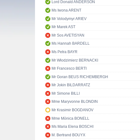
Lord Donald ANDERSON
Ms Iwona ARENT
Mr Volodymyr ARIEV
Mr Marek AST
Mr Sos AVETISYAN
Ms Hannah BARDELL
Ms Petra BAYR
Mr Włodzimierz BERNACKI
Mr Francesco BERTI
Mr Goran BEUS RICHEMBERGH
Mr Jokin BILDARRATZ
Mr Simone BILLI
Mme Maryvonne BLONDIN
Mr Krasimir BOGDANOV
Mme Mònica BONELL
Ms Maria Elena BOSCHI
M. Bertrand BOUYX