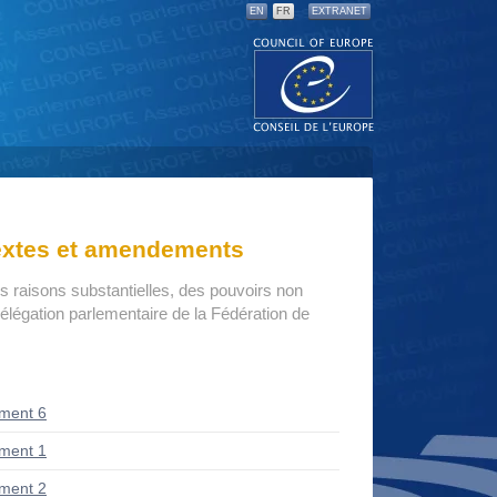
EN
FR
EXTRANET
textes et amendements
s raisons substantielles, des pouvoirs non
 délégation parlementaire de la Fédération de
ment 6
ment 1
ment 2