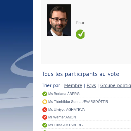
Pour
Tous les participants au vote
Trier par :
Membre
|
Pays
|
Groupe politi
Ms Boriana ÅBERG
Ms Thórhildur Sunna ÆVARSDÓTTIR
Ms Ulviyye AGHAYEVA
Mr Werner AMON
Ms Luise AMTSBERG