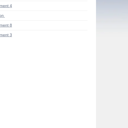
ment 4
ion
ment 8
ment 3