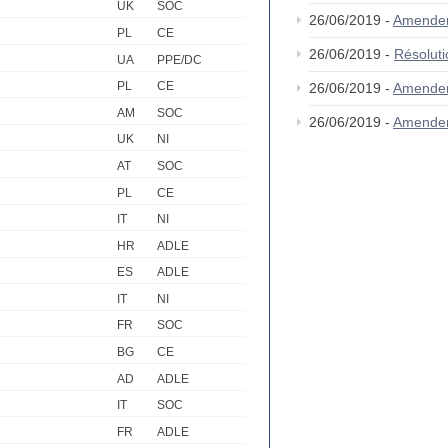
UK
SOC
26/06/2019 -
Amende
PL
CE
26/06/2019 -
Résolut
UA
PPE/DC
PL
CE
26/06/2019 -
Amende
AM
SOC
26/06/2019 -
Amende
UK
NI
AT
SOC
PL
CE
IT
NI
HR
ADLE
ES
ADLE
IT
NI
FR
SOC
BG
CE
AD
ADLE
IT
SOC
FR
ADLE