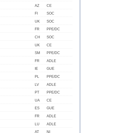
AZ
CE
FI
SOC
UK
SOC
FR
PPE/DC
CH
SOC
UK
CE
SM
PPE/DC
FR
ADLE
IE
GUE
PL
PPE/DC
LV
ADLE
PT
PPE/DC
UA
CE
ES
GUE
FR
ADLE
LU
ADLE
AT
NI