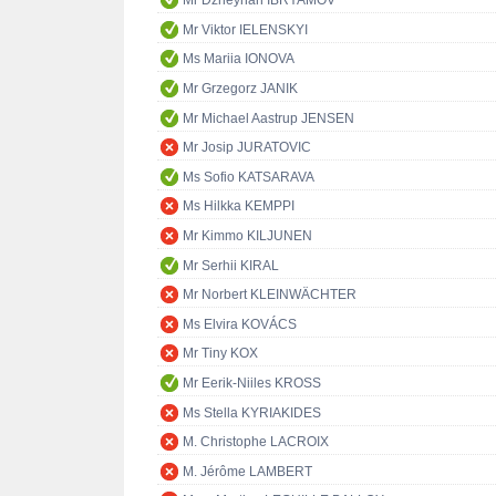
Mr Dzheyhan IBRYAMOV
Mr Viktor IELENSKYI
Ms Mariia IONOVA
Mr Grzegorz JANIK
Mr Michael Aastrup JENSEN
Mr Josip JURATOVIC
Ms Sofio KATSARAVA
Ms Hilkka KEMPPI
Mr Kimmo KILJUNEN
Mr Serhii KIRAL
Mr Norbert KLEINWÄCHTER
Ms Elvira KOVÁCS
Mr Tiny KOX
Mr Eerik-Niiles KROSS
Ms Stella KYRIAKIDES
M. Christophe LACROIX
M. Jérôme LAMBERT