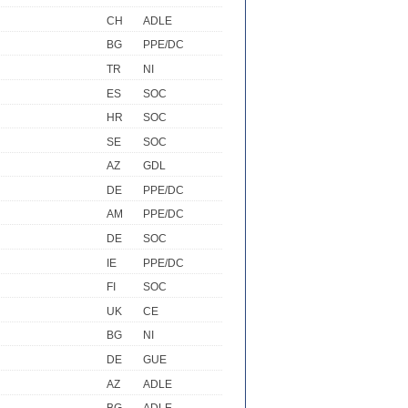
CH
ADLE
BG
PPE/DC
TR
NI
ES
SOC
HR
SOC
SE
SOC
AZ
GDL
DE
PPE/DC
AM
PPE/DC
DE
SOC
IE
PPE/DC
FI
SOC
UK
CE
BG
NI
DE
GUE
AZ
ADLE