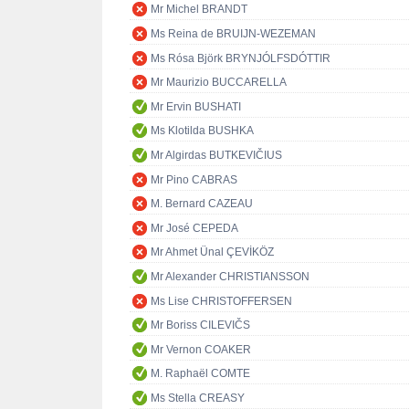
Mr Michel BRANDT
Ms Reina de BRUIJN-WEZEMAN
Ms Rósa Björk BRYNJÓLFSDÓTTIR
Mr Maurizio BUCCARELLA
Mr Ervin BUSHATI
Ms Klotilda BUSHKA
Mr Algirdas BUTKEVIČIUS
Mr Pino CABRAS
M. Bernard CAZEAU
Mr José CEPEDA
Mr Ahmet Ünal ÇEVİKÖZ
Mr Alexander CHRISTIANSSON
Ms Lise CHRISTOFFERSEN
Mr Boriss CILEVIČS
Mr Vernon COAKER
M. Raphaël COMTE
Ms Stella CREASY