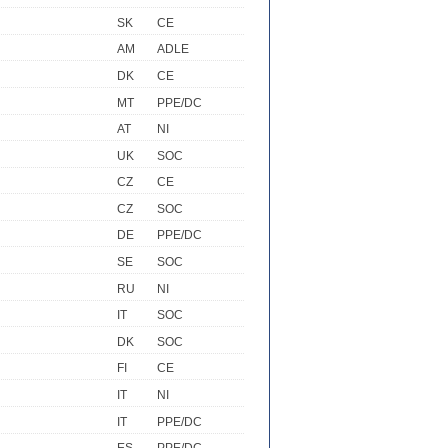
SK
CE
AM
ADLE
DK
CE
MT
PPE/DC
AT
NI
UK
SOC
CZ
CE
CZ
SOC
DE
PPE/DC
SE
SOC
RU
NI
IT
SOC
DK
SOC
FI
CE
IT
NI
IT
PPE/DC