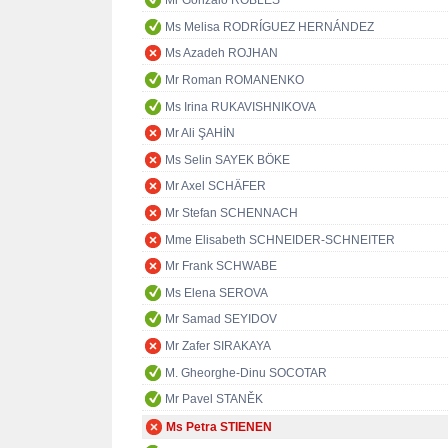
Mr Gonzalo ROBLES
Ms Melisa RODRÍGUEZ HERNÁNDEZ
Ms Azadeh ROJHAN
Mr Roman ROMANENKO
Ms Irina RUKAVISHNIKOVA
Mr Ali ŞAHİN
Ms Selin SAYEK BÖKE
Mr Axel SCHÄFER
Mr Stefan SCHENNACH
Mme Elisabeth SCHNEIDER-SCHNEITER
Mr Frank SCHWABE
Ms Elena SEROVA
Mr Samad SEYIDOV
Mr Zafer SIRAKAYA
M. Gheorghe-Dinu SOCOTAR
Mr Pavel STANĚK
Ms Petra STIENEN