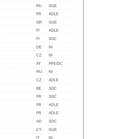
RU
GUE
FR
ADLE
GR
GUE
FI
ADLE
FI
SOC
DE
NI
CZ
NI
AT
PPE/DC
RU
NI
CZ
ADLE
BE
SOC
FR
SOC
FR
ADLE
FR
ADLE
AD
SOC
CY
GUE
IT
NI