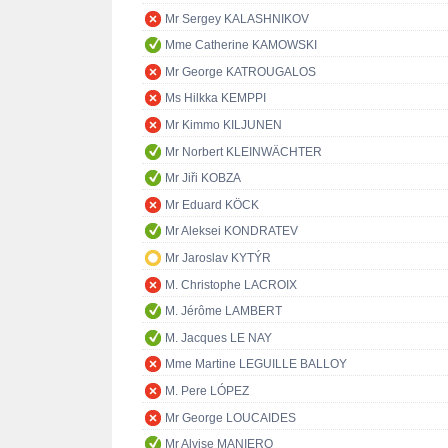
Mr Sergey KALASHNIKOV
Mme Catherine KAMOWSKI
Mr George KATROUGALOS
Ms Hilkka KEMPPI
Mr Kimmo KILJUNEN
Mr Norbert KLEINWÄCHTER
Mr Jiři KOBZA
Mr Eduard KÖCK
Mr Aleksei KONDRATEV
Mr Jaroslav KYTÝR
M. Christophe LACROIX
M. Jérôme LAMBERT
M. Jacques LE NAY
Mme Martine LEGUILLE BALLOY
M. Pere LÓPEZ
Mr George LOUCAIDES
Mr Alvise MANIERO