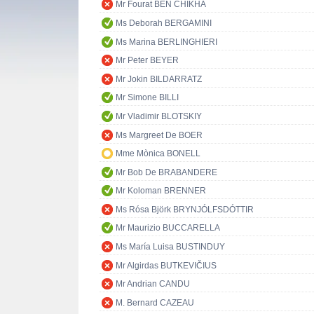
Mr Fourat BEN CHIKHA
Ms Deborah BERGAMINI
Ms Marina BERLINGHIERI
Mr Peter BEYER
Mr Jokin BILDARRATZ
Mr Simone BILLI
Mr Vladimir BLOTSKIY
Ms Margreet De BOER
Mme Mònica BONELL
Mr Bob De BRABANDERE
Mr Koloman BRENNER
Ms Rósa Björk BRYNJÓLFSDÓTTIR
Mr Maurizio BUCCARELLA
Ms María Luisa BUSTINDUY
Mr Algirdas BUTKEVIČIUS
Mr Andrian CANDU
M. Bernard CAZEAU