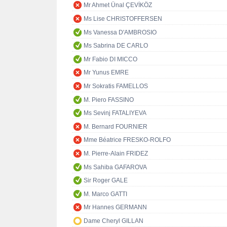
Mr Ahmet Ünal ÇEVİKÖZ
Ms Lise CHRISTOFFERSEN
Ms Vanessa D'AMBROSIO
Ms Sabrina DE CARLO
Mr Fabio DI MICCO
Mr Yunus EMRE
Mr Sokratis FAMELLOS
M. Piero FASSINO
Ms Sevinj FATALIYEVA
M. Bernard FOURNIER
Mme Béatrice FRESKO-ROLFO
M. Pierre-Alain FRIDEZ
Ms Sahiba GAFAROVA
Sir Roger GALE
M. Marco GATTI
Mr Hannes GERMANN
Dame Cheryl GILLAN