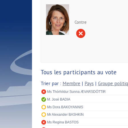
Contre
Tous les participants au vote
Trier par :
Membre
|
Pays
|
Groupe politi
Ms Thórhildur Sunna ÆVARSDÓTTIR
M. José BADIA
Ms Dora BAKOYANNIS
Mr Alexander BASHKIN
Ms Regina BASTOS