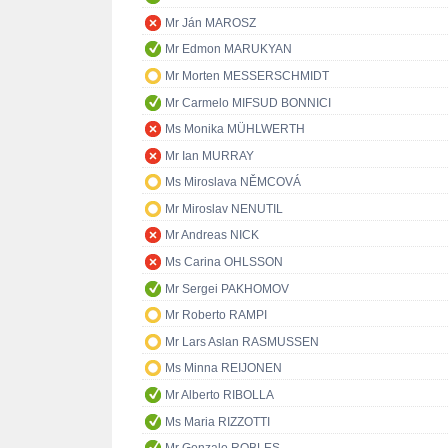
Mr Ján MAROSZ
Mr Edmon MARUKYAN
Mr Morten MESSERSCHMIDT
Mr Carmelo MIFSUD BONNICI
Ms Monika MÜHLWERTH
Mr Ian MURRAY
Ms Miroslava NĚMCOVÁ
Mr Miroslav NENUTIL
Mr Andreas NICK
Ms Carina OHLSSON
Mr Sergei PAKHOMOV
Mr Roberto RAMPI
Mr Lars Aslan RASMUSSEN
Ms Minna REIJONEN
Mr Alberto RIBOLLA
Ms Maria RIZZOTTI