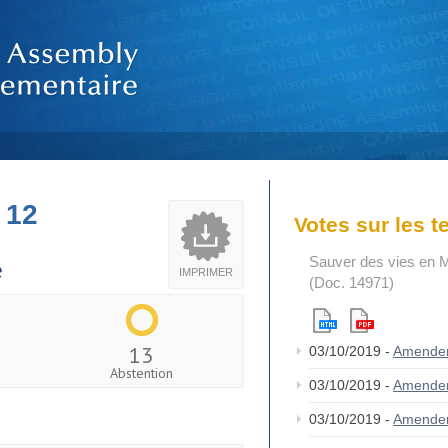
 12
Votes sur les 
Sauver des vies en M
e
IMPRIMER
(Doc. 14971)
13
03/10/2019 -
Amende
Abstention
03/10/2019 -
Amende
03/10/2019 -
Amende