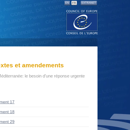
EN
FR
EXTRANET
textes et amendements
éditerranée: le besoin d’une réponse urgente
ment 17
ment 18
ment 29