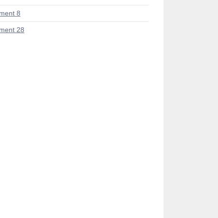
ment 8
ment 28