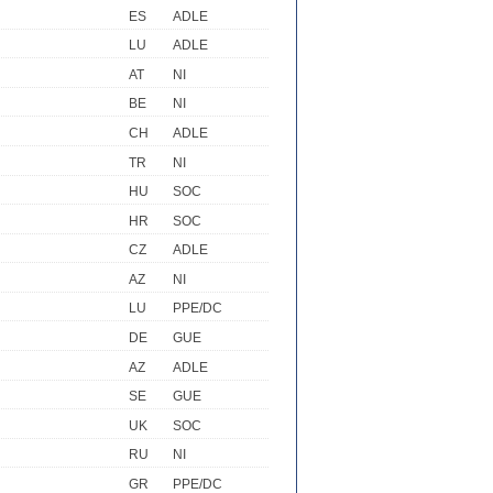
ES
ADLE
LU
ADLE
AT
NI
BE
NI
CH
ADLE
TR
NI
HU
SOC
HR
SOC
CZ
ADLE
AZ
NI
LU
PPE/DC
DE
GUE
AZ
ADLE
SE
GUE
UK
SOC
RU
NI
GR
PPE/DC