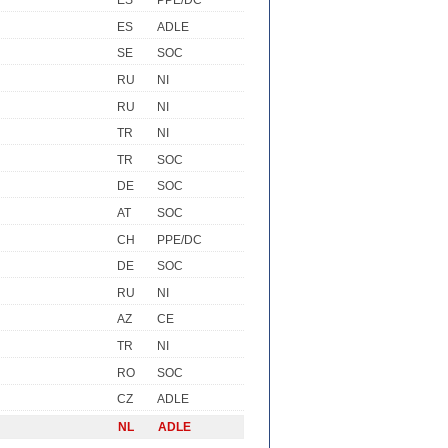
ES
PPE/DC
ES
ADLE
SE
SOC
RU
NI
RU
NI
TR
NI
TR
SOC
DE
SOC
AT
SOC
CH
PPE/DC
DE
SOC
RU
NI
AZ
CE
TR
NI
RO
SOC
CZ
ADLE
NL
ADLE