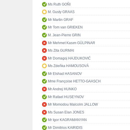
Ms Ruth GOÑI
M. Gusty GRAAS
Mr Martin GRAF
Mr Tom van GRIEKEN
M. Jean-Pierre GRIN
Mr Mehmet Kasım GÜLPINAR
Ms Zita GURMAI
Mr Domagoj HAJDUKOVIĆ
Ms Zdeňka HAMOUSOVÁ
Mr Elshad HASANOV
Mme Françoise HETTO-GAASCH
Mr Andrej HUNKO
Mr Rafael HUSEYNOV
Mr Momodou Malcolm JALLOW
Ms Susan Elan JONES
Mr Igor KAGRAMANYAN
Mr Dimitrios KAIRIDIS