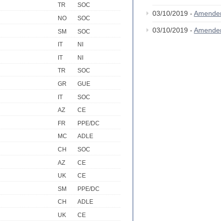
TR
SOC
03/10/2019 -
Amende
NO
SOC
03/10/2019 -
Amende
SM
SOC
IT
NI
IT
NI
TR
SOC
GR
GUE
IT
SOC
AZ
CE
FR
PPE/DC
MC
ADLE
CH
SOC
AZ
CE
UK
CE
SM
PPE/DC
CH
ADLE
UK
CE