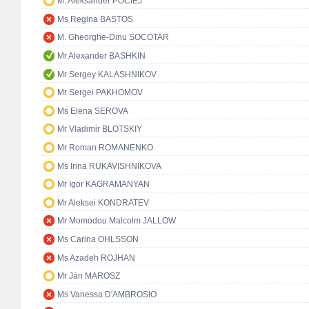
M. Aleksander POCIEJ
Ms Regina BASTOS
M. Gheorghe-Dinu SOCOTAR
Mr Alexander BASHKIN
Mr Sergey KALASHNIKOV
Mr Sergei PAKHOMOV
Ms Elena SEROVA
Mr Vladimir BLOTSKIY
Mr Roman ROMANENKO
Ms Irina RUKAVISHNIKOVA
Mr Igor KAGRAMANYAN
Mr Aleksei KONDRATEV
Mr Momodou Malcolm JALLOW
Ms Carina OHLSSON
Ms Azadeh ROJHAN
Mr Ján MAROSZ
Ms Vanessa D'AMBROSIO