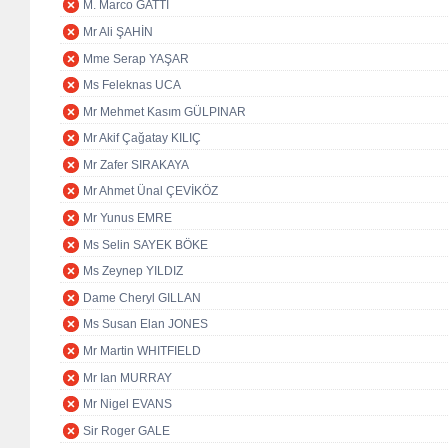
M. Marco GATTI
Mr Ali ŞAHİN
Mme Serap YAŞAR
Ms Feleknas UCA
Mr Mehmet Kasım GÜLPINAR
Mr Akif Çağatay KILIÇ
Mr Zafer SIRAKAYA
Mr Ahmet Ünal ÇEVİKÖZ
Mr Yunus EMRE
Ms Selin SAYEK BÖKE
Ms Zeynep YILDIZ
Dame Cheryl GILLAN
Ms Susan Elan JONES
Mr Martin WHITFIELD
Mr Ian MURRAY
Mr Nigel EVANS
Sir Roger GALE