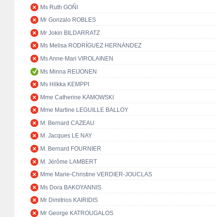
Ms Ruth GOÑI
Mr Gonzalo ROBLES
Mr Jokin BILDARRATZ
Ms Melisa RODRÍGUEZ HERNÁNDEZ
Ms Anne-Mari VIROLAINEN
Ms Minna REIJONEN
Ms Hilkka KEMPPI
Mme Catherine KAMOWSKI
Mme Martine LEGUILLE BALLOY
M. Bernard CAZEAU
M. Jacques LE NAY
M. Bernard FOURNIER
M. Jérôme LAMBERT
Mme Marie-Christine VERDIER-JOUCLAS
Ms Dora BAKOYANNIS
Mr Dimitrios KAIRIDIS
Mr George KATROUGALOS