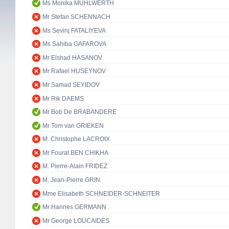
Ms Monika MÜHLWERTH
Mr Stefan SCHENNACH
Ms Sevinj FATALIYEVA
Ms Sahiba GAFAROVA
Mr Elshad HASANOV
Mr Rafael HUSEYNOV
Mr Samad SEYIDOV
Mr Rik DAEMS
Mr Bob De BRABANDERE
Mr Tom van GRIEKEN
M. Christophe LACROIX
Mr Fourat BEN CHIKHA
M. Pierre-Alain FRIDEZ
M. Jean-Pierre GRIN
Mme Elisabeth SCHNEIDER-SCHNEITER
Mr Hannes GERMANN
Mr George LOUCAIDES