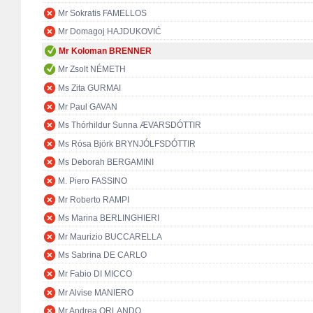
Mr Sokratis FAMELLOS
Mr Domagoj HAJDUKOVIĆ
Mr Koloman BRENNER
Mr Zsolt NÉMETH
Ms Zita GURMAI
Mr Paul GAVAN
Ms Thórhildur Sunna ÆVARSDÓTTIR
Ms Rósa Björk BRYNJÓLFSDÓTTIR
Ms Deborah BERGAMINI
M. Piero FASSINO
Mr Roberto RAMPI
Ms Marina BERLINGHIERI
Mr Maurizio BUCCARELLA
Ms Sabrina DE CARLO
Mr Fabio DI MICCO
Mr Alvise MANIERO
Mr Andrea ORLANDO