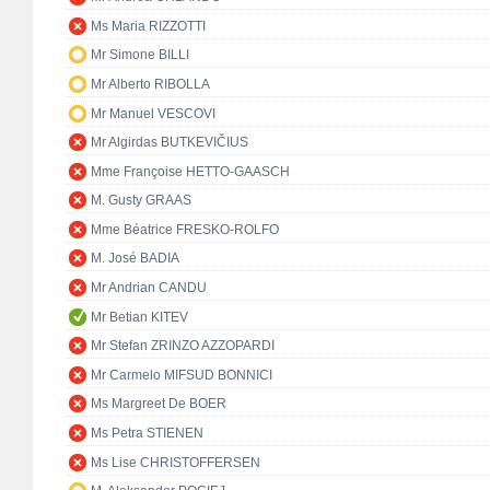
Ms Maria RIZZOTTI
Mr Simone BILLI
Mr Alberto RIBOLLA
Mr Manuel VESCOVI
Mr Algirdas BUTKEVIČIUS
Mme Françoise HETTO-GAASCH
M. Gusty GRAAS
Mme Béatrice FRESKO-ROLFO
M. José BADIA
Mr Andrian CANDU
Mr Betian KITEV
Mr Stefan ZRINZO AZZOPARDI
Mr Carmelo MIFSUD BONNICI
Ms Margreet De BOER
Ms Petra STIENEN
Ms Lise CHRISTOFFERSEN