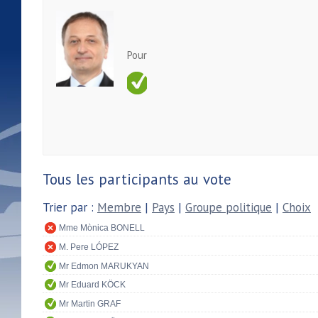
Pour
Tous les participants au vote
Trier par :
Membre
|
Pays
|
Groupe politique
|
Choix
Mme Mònica BONELL
M. Pere LÓPEZ
Mr Edmon MARUKYAN
Mr Eduard KÖCK
Mr Martin GRAF