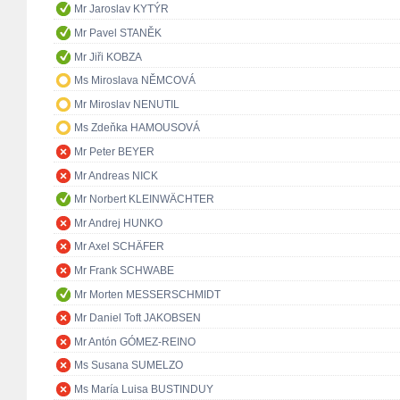
Mr Jaroslav KYTÝR
Mr Pavel STANĚK
Mr Jiři KOBZA
Ms Miroslava NĚMCOVÁ
Mr Miroslav NENUTIL
Ms Zdeňka HAMOUSOVÁ
Mr Peter BEYER
Mr Andreas NICK
Mr Norbert KLEINWÄCHTER
Mr Andrej HUNKO
Mr Axel SCHÄFER
Mr Frank SCHWABE
Mr Morten MESSERSCHMIDT
Mr Daniel Toft JAKOBSEN
Mr Antón GÓMEZ-REINO
Ms Susana SUMELZO
Ms María Luisa BUSTINDUY