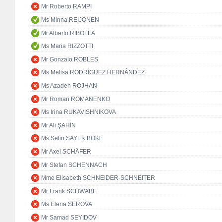
Mr Roberto RAMPI
Ms Minna REIJONEN
Mr Alberto RIBOLLA
Ms Maria RIZZOTTI
Mr Gonzalo ROBLES
Ms Melisa RODRÍGUEZ HERNÁNDEZ
Ms Azadeh ROJHAN
Mr Roman ROMANENKO
Ms Irina RUKAVISHNIKOVA
Mr Ali ŞAHİN
Ms Selin SAYEK BÖKE
Mr Axel SCHÄFER
Mr Stefan SCHENNACH
Mme Elisabeth SCHNEIDER-SCHNEITER
Mr Frank SCHWABE
Ms Elena SEROVA
Mr Samad SEYIDOV