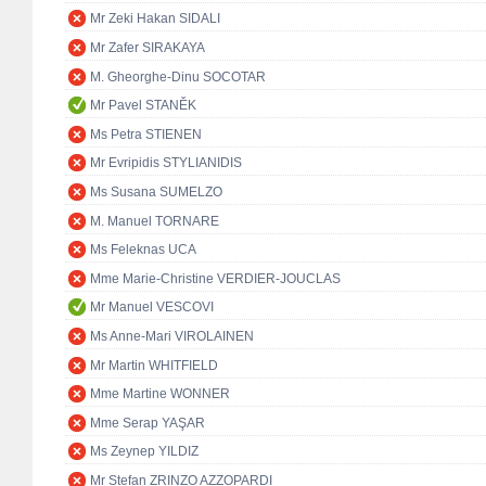
Mr Zeki Hakan SIDALI
Mr Zafer SIRAKAYA
M. Gheorghe-Dinu SOCOTAR
Mr Pavel STANĚK
Ms Petra STIENEN
Mr Evripidis STYLIANIDIS
Ms Susana SUMELZO
M. Manuel TORNARE
Ms Feleknas UCA
Mme Marie-Christine VERDIER-JOUCLAS
Mr Manuel VESCOVI
Ms Anne-Mari VIROLAINEN
Mr Martin WHITFIELD
Mme Martine WONNER
Mme Serap YAŞAR
Ms Zeynep YILDIZ
Mr Stefan ZRINZO AZZOPARDI