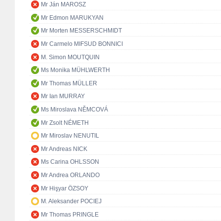
Mr Ján MAROSZ
Mr Edmon MARUKYAN
Mr Morten MESSERSCHMIDT
Mr Carmelo MIFSUD BONNICI
M. Simon MOUTQUIN
Ms Monika MÜHLWERTH
Mr Thomas MÜLLER
Mr Ian MURRAY
Ms Miroslava NĚMCOVÁ
Mr Zsolt NÉMETH
Mr Miroslav NENUTIL
Mr Andreas NICK
Ms Carina OHLSSON
Mr Andrea ORLANDO
Mr Hişyar ÖZSOY
M. Aleksander POCIEJ
Mr Thomas PRINGLE