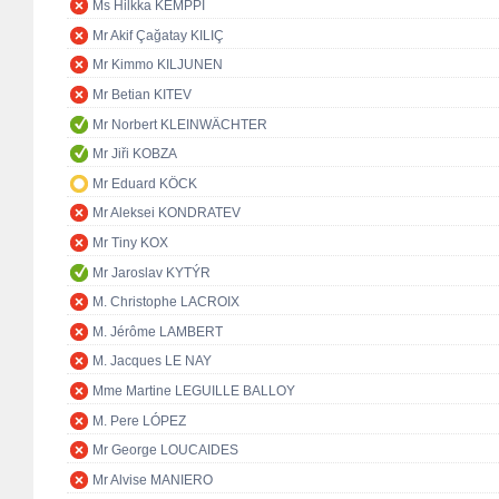
Ms Hilkka KEMPPI
Mr Akif Çağatay KILIÇ
Mr Kimmo KILJUNEN
Mr Betian KITEV
Mr Norbert KLEINWÄCHTER
Mr Jiři KOBZA
Mr Eduard KÖCK
Mr Aleksei KONDRATEV
Mr Tiny KOX
Mr Jaroslav KYTÝR
M. Christophe LACROIX
M. Jérôme LAMBERT
M. Jacques LE NAY
Mme Martine LEGUILLE BALLOY
M. Pere LÓPEZ
Mr George LOUCAIDES
Mr Alvise MANIERO