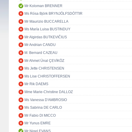
Mr Koloman BRENNER
Ms Rósa Björk BRYNJÓLFSDÓTTIR
Mr Maurizio BUCCARELLA
Ms María Luisa BUSTINDUY
Mr Algirdas BUTKEVIČIUS
Mr Andrian CANDU
M. Bernard CAZEAU
Mr Ahmet Ünal ÇEVİKÖZ
Ms Jette CHRISTENSEN
Ms Lise CHRISTOFFERSEN
Mr Rik DAEMS
Mme Marie-Christine DALLOZ
Ms Vanessa D'AMBROSIO
Ms Sabrina DE CARLO
Mr Fabio DI MICCO
Mr Yunus EMRE
Mr Nigel EVANS