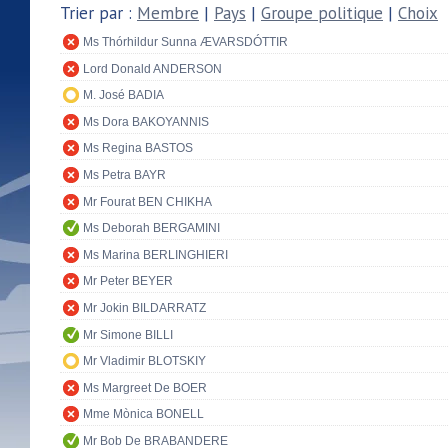
Trier par :
Membre
|
Pays
|
Groupe politique
|
Choix
Ms Thórhildur Sunna ÆVARSDÓTTIR
Lord Donald ANDERSON
M. José BADIA
Ms Dora BAKOYANNIS
Ms Regina BASTOS
Ms Petra BAYR
Mr Fourat BEN CHIKHA
Ms Deborah BERGAMINI
Ms Marina BERLINGHIERI
Mr Peter BEYER
Mr Jokin BILDARRATZ
Mr Simone BILLI
Mr Vladimir BLOTSKIY
Ms Margreet De BOER
Mme Mònica BONELL
Mr Bob De BRABANDERE