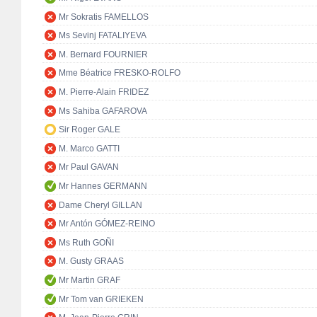
Mr Sokratis FAMELLOS
Ms Sevinj FATALIYEVA
M. Bernard FOURNIER
Mme Béatrice FRESKO-ROLFO
M. Pierre-Alain FRIDEZ
Ms Sahiba GAFAROVA
Sir Roger GALE
M. Marco GATTI
Mr Paul GAVAN
Mr Hannes GERMANN
Dame Cheryl GILLAN
Mr Antón GÓMEZ-REINO
Ms Ruth GOÑI
M. Gusty GRAAS
Mr Martin GRAF
Mr Tom van GRIEKEN