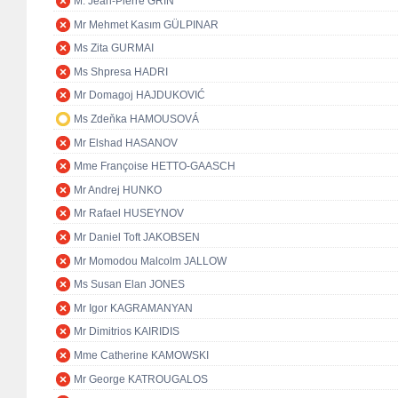
M. Jean-Pierre GRIN
Mr Mehmet Kasım GÜLPINAR
Ms Zita GURMAI
Ms Shpresa HADRI
Mr Domagoj HAJDUKOVIĆ
Ms Zdeňka HAMOUSOVÁ
Mr Elshad HASANOV
Mme Françoise HETTO-GAASCH
Mr Andrej HUNKO
Mr Rafael HUSEYNOV
Mr Daniel Toft JAKOBSEN
Mr Momodou Malcolm JALLOW
Ms Susan Elan JONES
Mr Igor KAGRAMANYAN
Mr Dimitrios KAIRIDIS
Mme Catherine KAMOWSKI
Mr George KATROUGALOS