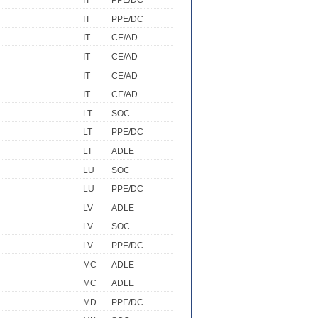
IT
PPE/DC
IT
PPE/DC
IT
CE/AD
IT
CE/AD
IT
CE/AD
IT
CE/AD
LT
SOC
LT
PPE/DC
LT
ADLE
LU
SOC
LU
PPE/DC
LV
ADLE
LV
SOC
LV
PPE/DC
MC
ADLE
MC
ADLE
MD
PPE/DC