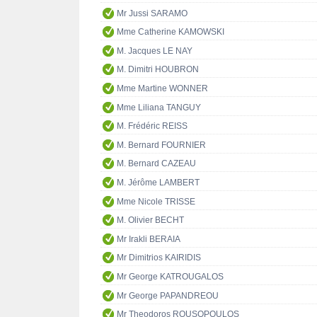
Mr Jussi SARAMO
Mme Catherine KAMOWSKI
M. Jacques LE NAY
M. Dimitri HOUBRON
Mme Martine WONNER
Mme Liliana TANGUY
M. Frédéric REISS
M. Bernard FOURNIER
M. Bernard CAZEAU
M. Jérôme LAMBERT
Mme Nicole TRISSE
M. Olivier BECHT
Mr Irakli BERAIA
Mr Dimitrios KAIRIDIS
Mr George KATROUGALOS
Mr George PAPANDREOU
Mr Theodoros ROUSOPOULOS