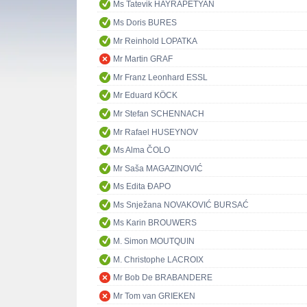
Ms Tatevik HAYRAPETYAN
Ms Doris BURES
Mr Reinhold LOPATKA
Mr Martin GRAF
Mr Franz Leonhard ESSL
Mr Eduard KÖCK
Mr Stefan SCHENNACH
Mr Rafael HUSEYNOV
Ms Alma ČOLO
Mr Saša MAGAZINOVIĆ
Ms Edita ĐAPO
Ms Snježana NOVAKOVIĆ BURSAĆ
Ms Karin BROUWERS
M. Simon MOUTQUIN
M. Christophe LACROIX
Mr Bob De BRABANDERE
Mr Tom van GRIEKEN