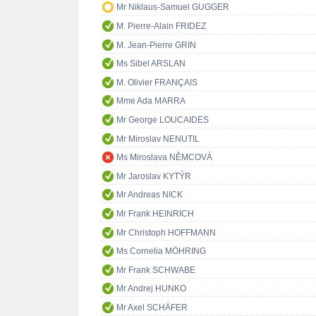
Mr Niklaus-Samuel GUGGER
M. Pierre-Alain FRIDEZ
M. Jean-Pierre GRIN
Ms Sibel ARSLAN
M. Olivier FRANÇAIS
Mme Ada MARRA
Mr George LOUCAIDES
Mr Miroslav NENUTIL
Ms Miroslava NĚMCOVÁ
Mr Jaroslav KYTÝR
Mr Andreas NICK
Mr Frank HEINRICH
Mr Christoph HOFFMANN
Ms Cornelia MÖHRING
Mr Frank SCHWABE
Mr Andrej HUNKO
Mr Axel SCHÄFER