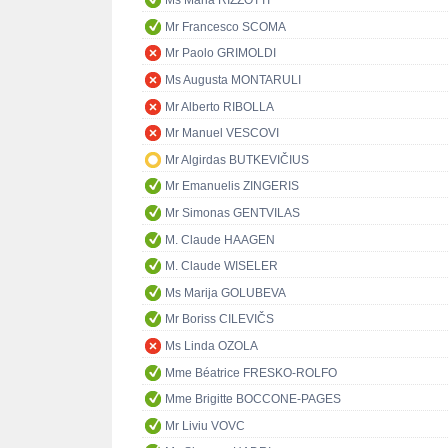
Ms Maria RIZZOTTI
Mr Francesco SCOMA
Mr Paolo GRIMOLDI
Ms Augusta MONTARULI
Mr Alberto RIBOLLA
Mr Manuel VESCOVI
Mr Algirdas BUTKEVIČIUS
Mr Emanuelis ZINGERIS
Mr Simonas GENTVILAS
M. Claude HAAGEN
M. Claude WISELER
Ms Marija GOLUBEVA
Mr Boriss CILEVIČS
Ms Linda OZOLA
Mme Béatrice FRESKO-ROLFO
Mme Brigitte BOCCONE-PAGES
Mr Liviu VOVC