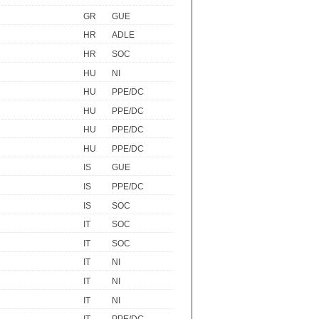
GR
GUE
HR
ADLE
HR
SOC
HU
NI
HU
PPE/DC
HU
PPE/DC
HU
PPE/DC
HU
PPE/DC
IS
GUE
IS
PPE/DC
IS
SOC
IT
SOC
IT
SOC
IT
NI
IT
NI
IT
NI