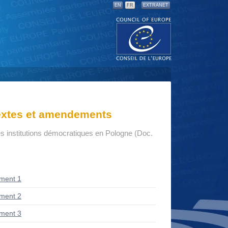
EN
FR
EXTRANET
textes et amendements
s institutions démocratiques en Pologne (Doc.
ment 1
ment 2
ment 3