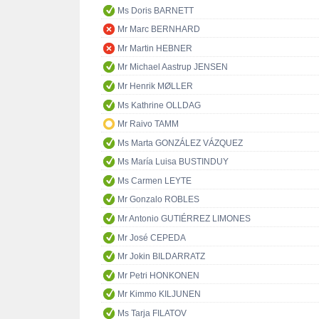
Ms Doris BARNETT
Mr Marc BERNHARD
Mr Martin HEBNER
Mr Michael Aastrup JENSEN
Mr Henrik MØLLER
Ms Kathrine OLLDAG
Mr Raivo TAMM
Ms Marta GONZÁLEZ VÁZQUEZ
Ms María Luisa BUSTINDUY
Ms Carmen LEYTE
Mr Gonzalo ROBLES
Mr Antonio GUTIÉRREZ LIMONES
Mr José CEPEDA
Mr Jokin BILDARRATZ
Mr Petri HONKONEN
Mr Kimmo KILJUNEN
Ms Tarja FILATOV