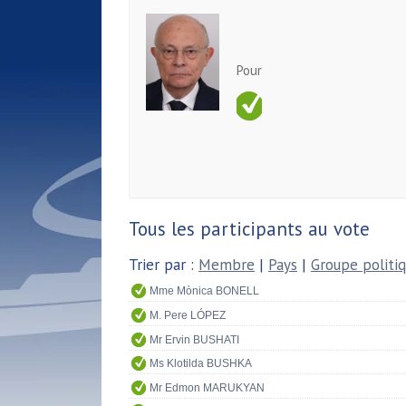
Pour
Tous les participants au vote
Trier par :
Membre
|
Pays
|
Groupe politi
Mme Mònica BONELL
M. Pere LÓPEZ
Mr Ervin BUSHATI
Ms Klotilda BUSHKA
Mr Edmon MARUKYAN