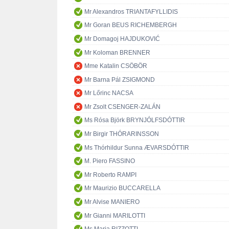
Mr Alexandros TRIANTAFYLLIDIS
Mr Goran BEUS RICHEMBERGH
Mr Domagoj HAJDUKOVIĆ
Mr Koloman BRENNER
Mme Katalin CSÖBÖR
Mr Barna Pál ZSIGMOND
Mr Lőrinc NACSA
Mr Zsolt CSENGER-ZALÁN
Ms Rósa Björk BRYNJÓLFSDÓTTIR
Mr Birgir THÓRARINSSON
Ms Thórhildur Sunna ÆVARSDÓTTIR
M. Piero FASSINO
Mr Roberto RAMPI
Mr Maurizio BUCCARELLA
Mr Alvise MANIERO
Mr Gianni MARILOTTI