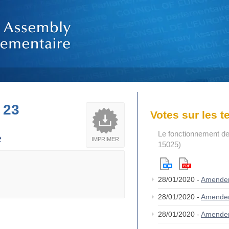
 23
Votes sur les 
Le fonctionnement de
e
IMPRIMER
15025)
28/01/2020 -
Amende
28/01/2020 -
Amende
28/01/2020 -
Amende