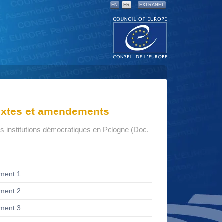
EN
FR
EXTRANET
textes et amendements
s institutions démocratiques en Pologne (Doc.
ment 1
ment 2
ment 3