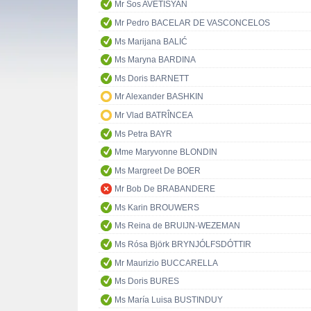
Mr Sos AVETISYAN
Mr Pedro BACELAR DE VASCONCELOS
Ms Marijana BALIĆ
Ms Maryna BARDINA
Ms Doris BARNETT
Mr Alexander BASHKIN
Mr Vlad BATRÎNCEA
Ms Petra BAYR
Mme Maryvonne BLONDIN
Ms Margreet De BOER
Mr Bob De BRABANDERE
Ms Karin BROUWERS
Ms Reina de BRUIJN-WEZEMAN
Ms Rósa Björk BRYNJÓLFSDÓTTIR
Mr Maurizio BUCCARELLA
Ms Doris BURES
Ms María Luisa BUSTINDUY