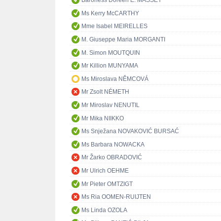
Baroness Doreen E. MASSEY
Ms Kerry McCARTHY
Mme Isabel MEIRELLES
M. Giuseppe Maria MORGANTI
M. Simon MOUTQUIN
Mr Killion MUNYAMA
Ms Miroslava NĚMCOVÁ
Mr Zsolt NÉMETH
Mr Miroslav NENUTIL
Mr Mika NIIKKO
Ms Snježana NOVAKOVIĆ BURSAĆ
Ms Barbara NOWACKA
Mr Žarko OBRADOVIĆ
Mr Ulrich OEHME
Mr Pieter OMTZIGT
Ms Ria OOMEN-RUIJTEN
Ms Linda OZOLA