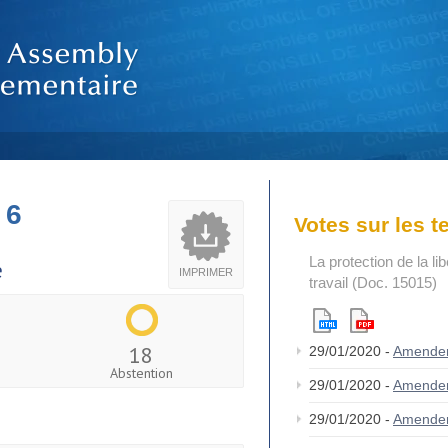
 6
Votes sur les 
La protection de la li
e
IMPRIMER
travail (Doc. 15015)
18
29/01/2020 -
Amende
Abstention
29/01/2020 -
Amende
29/01/2020 -
Amende