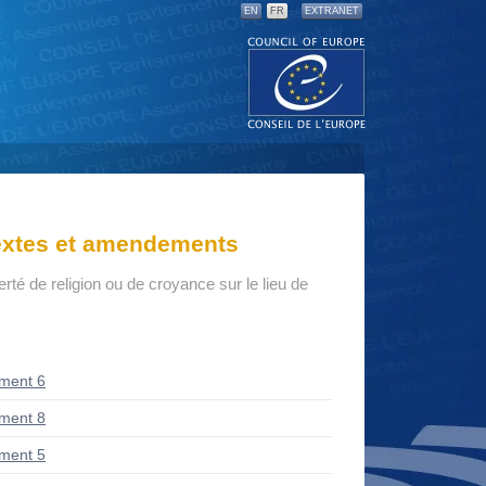
EN
FR
EXTRANET
textes et amendements
berté de religion ou de croyance sur le lieu de
ment 6
ment 8
ment 5