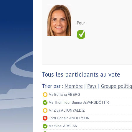
Pour
Tous les participants au vote
Trier par :
Membre
|
Pays
|
Groupe politi
Ms Boriana ÅBERG
Ms Thórhildur Sunna ÆVARSDÓTTIR
Mr Ziya ALTUNYALDIZ
Lord Donald ANDERSON
Ms Sibel ARSLAN