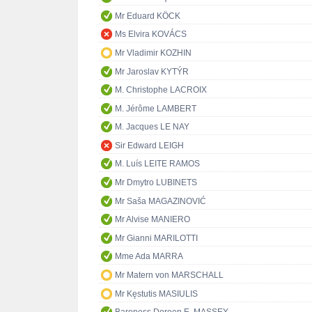
Mr Eduard KÖCK
Ms Elvira KOVÁCS
Mr Vladimir KOZHIN
Mr Jaroslav KYTÝR
M. Christophe LACROIX
M. Jérôme LAMBERT
M. Jacques LE NAY
Sir Edward LEIGH
M. Luís LEITE RAMOS
Mr Dmytro LUBINETS
Mr Saša MAGAZINOVIĆ
Mr Alvise MANIERO
Mr Gianni MARILOTTI
Mme Ada MARRA
Mr Matern von MARSCHALL
Mr Kęstutis MASIULIS