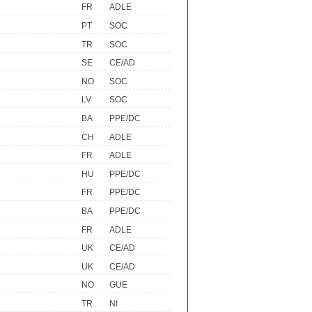
FR
ADLE
PT
SOC
TR
SOC
SE
CE/AD
NO
SOC
LV
SOC
BA
PPE/DC
CH
ADLE
FR
ADLE
HU
PPE/DC
FR
PPE/DC
BA
PPE/DC
FR
ADLE
UK
CE/AD
UK
CE/AD
NO
GUE
TR
NI