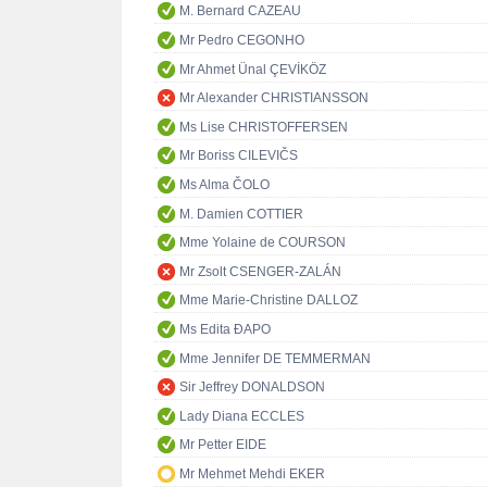
M. Bernard CAZEAU
Mr Pedro CEGONHO
Mr Ahmet Ünal ÇEVİKÖZ
Mr Alexander CHRISTIANSSON
Ms Lise CHRISTOFFERSEN
Mr Boriss CILEVIČS
Ms Alma ČOLO
M. Damien COTTIER
Mme Yolaine de COURSON
Mr Zsolt CSENGER-ZALÁN
Mme Marie-Christine DALLOZ
Ms Edita ĐAPO
Mme Jennifer DE TEMMERMAN
Sir Jeffrey DONALDSON
Lady Diana ECCLES
Mr Petter EIDE
Mr Mehmet Mehdi EKER