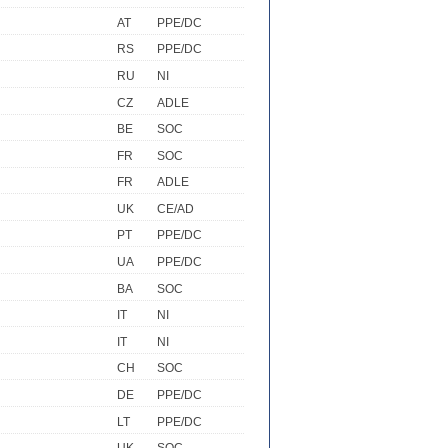
AT
PPE/DC
RS
PPE/DC
RU
NI
CZ
ADLE
BE
SOC
FR
SOC
FR
ADLE
UK
CE/AD
PT
PPE/DC
UA
PPE/DC
BA
SOC
IT
NI
IT
NI
CH
SOC
DE
PPE/DC
LT
PPE/DC