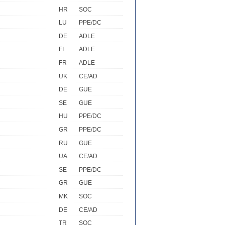
HR
SOC
LU
PPE/DC
DE
ADLE
FI
ADLE
FR
ADLE
UK
CE/AD
DE
GUE
SE
GUE
HU
PPE/DC
GR
PPE/DC
RU
GUE
UA
CE/AD
SE
PPE/DC
GR
GUE
MK
SOC
DE
CE/AD
TR
SOC