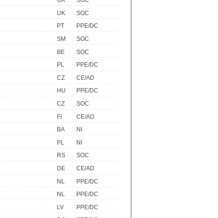
UK
SOC
UK
SOC
PT
PPE/DC
SM
SOC
BE
SOC
PL
PPE/DC
CZ
CE/AD
HU
PPE/DC
CZ
SOC
FI
CE/AD
BA
NI
PL
NI
RS
SOC
DE
CE/AD
NL
PPE/DC
NL
PPE/DC
LV
PPE/DC