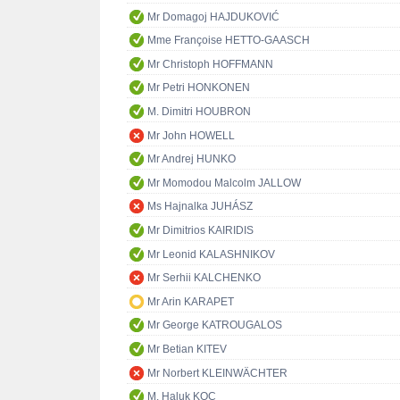
Mr Domagoj HAJDUKOVIĆ
Mme Françoise HETTO-GAASCH
Mr Christoph HOFFMANN
Mr Petri HONKONEN
M. Dimitri HOUBRON
Mr John HOWELL
Mr Andrej HUNKO
Mr Momodou Malcolm JALLOW
Ms Hajnalka JUHÁSZ
Mr Dimitrios KAIRIDIS
Mr Leonid KALASHNIKOV
Mr Serhii KALCHENKO
Mr Arin KARAPET
Mr George KATROUGALOS
Mr Betian KITEV
Mr Norbert KLEINWÄCHTER
M. Haluk KOÇ