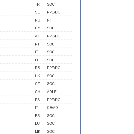
TR
SOC
SE
PPE/DC
RU
NI
CY
SOC
AT
PPE/DC
PT
SOC
IT
SOC
FI
SOC
RS
PPE/DC
UK
SOC
CZ
SOC
CH
ADLE
ES
PPE/DC
IT
CE/AD
ES
SOC
LU
SOC
MK
SOC