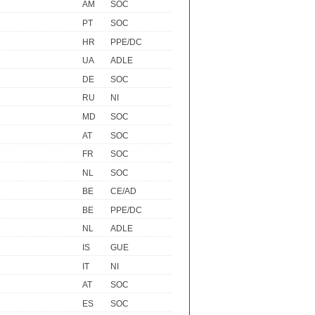
AM
SOC
PT
SOC
HR
PPE/DC
UA
ADLE
DE
SOC
RU
NI
MD
SOC
AT
SOC
FR
SOC
NL
SOC
BE
CE/AD
BE
PPE/DC
NL
ADLE
IS
GUE
IT
NI
AT
SOC
ES
SOC