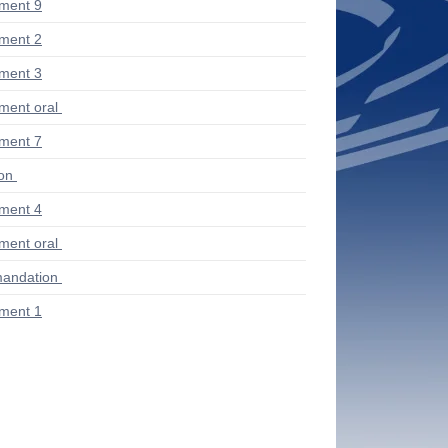
ment 9
ment 2
ment 3
ent oral
ment 7
ion
ment 4
ent oral
andation
ment 1