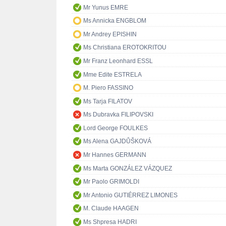
Mr Yunus EMRE
Ms Annicka ENGBLOM
Mr Andrey EPISHIN
Ms Christiana EROTOKRITOU
Mr Franz Leonhard ESSL
Mme Edite ESTRELA
M. Piero FASSINO
Ms Tarja FILATOV
Ms Dubravka FILIPOVSKI
Lord George FOULKES
Ms Alena GAJDŮŠKOVÁ
Mr Hannes GERMANN
Ms Marta GONZÁLEZ VÁZQUEZ
Mr Paolo GRIMOLDI
Mr Antonio GUTIÉRREZ LIMONES
M. Claude HAAGEN
Ms Shpresa HADRI