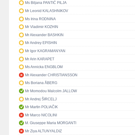
Ms Biljana PANTIĆ PILJA
Mr Leonid KALASHNIKOV
Ms Irina RODNINA
Mr Vladimir KOZHIN
Mr Alexander BASHKIN
Mr Andrey EPISHIN
Mr Igor KAGRAMANYAN
Mr Arin KARAPET
Ms Annicka ENGBLOM
Mr Alexander CHRISTIANSSON
Ms Boriana ÅBERG
Mr Momodou Malcolm JALLOW
Mr Andrej ŠIRCELJ
Mr Martin POLIAČIK
Mr Marco NICOLINI
M. Giuseppe Maria MORGANTI
Mr Ziya ALTUNYALDIZ