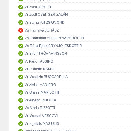
Mr Zsolt NÉMETH
Mr Zsolt CSENGER-ZALÁN
Mr Barna Pál ZSIGMOND
Ms Hajnalka JUHÁSZ
Ms Thórhildur Sunna ÆVARSDÓTTIR
Ms Rósa Björk BRYNJÓLFSDÓTTIR
Mr Birgir THÓRARINSSON
M. Piero FASSINO
Mr Roberto RAMPI
Mr Maurizio BUCCARELLA
Mr Alvise MANIERO
Mr Gianni MARILOTTI
Mr Alberto RIBOLLA
Ms Maria RIZZOTTI
Mr Manuel VESCOVI
Mr Kęstutis MASIULIS