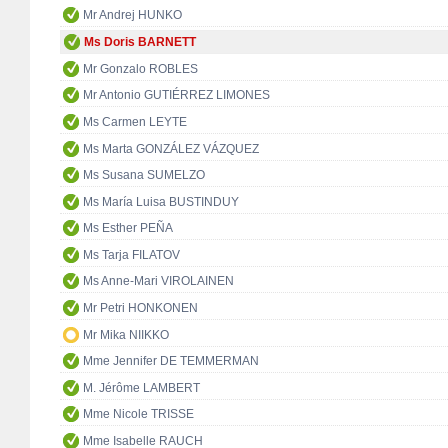
Mr Andrej HUNKO
Ms Doris BARNETT
Mr Gonzalo ROBLES
Mr Antonio GUTIÉRREZ LIMONES
Ms Carmen LEYTE
Ms Marta GONZÁLEZ VÁZQUEZ
Ms Susana SUMELZO
Ms María Luisa BUSTINDUY
Ms Esther PEÑA
Ms Tarja FILATOV
Ms Anne-Mari VIROLAINEN
Mr Petri HONKONEN
Mr Mika NIIKKO
Mme Jennifer DE TEMMERMAN
M. Jérôme LAMBERT
Mme Nicole TRISSE
Mme Isabelle RAUCH