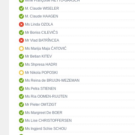
Mme Françoise HETTO-GAASCH
M. Claude WISELER
M. Claude HAAGEN
Ms Linda OZOLA
Mr Boriss CILEVIČS
Mr Vlad BATRÎNCEA
Ms Marija Maja ĆATOVIĆ
Mr Betian KITEV
Ms Shpresa HADRI
Mr Nikola POPOSKI
Ms Reina de BRUIJN-WEZEMAN
Ms Petra STIENEN
Ms Ria OOMEN-RUIJTEN
Mr Pieter OMTZIGT
Ms Margreet De BOER
Ms Lise CHRISTOFFERSEN
Ms Ingjerd Schie SCHOU