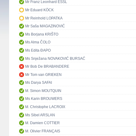
Mr Franz Leonhard ESSL
Mr Eduard KÖCK
Mr Reinhold LOPATKA
Mr Saša MAGAZINOVIĆ
Ms Borjana KRIŠTO
Ms Alma ČOLO
Ms Edita ĐAPO
Ms Snježana NOVAKOVIĆ BURSAĆ
Mr Bob De BRABANDERE
Mr Tom van GRIEKEN
Ms Darya SAFAI
M. Simon MOUTQUIN
Ms Karin BROUWERS
M. Christophe LACROIX
Ms Sibel ARSLAN
M. Damien COTTIER
M. Olivier FRANÇAIS