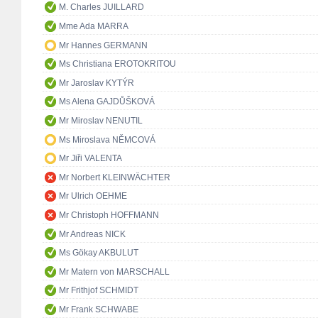
M. Charles JUILLARD
Mme Ada MARRA
Mr Hannes GERMANN
Ms Christiana EROTOKRITOU
Mr Jaroslav KYTÝR
Ms Alena GAJDŮŠKOVÁ
Mr Miroslav NENUTIL
Ms Miroslava NĚMCOVÁ
Mr Jiři VALENTA
Mr Norbert KLEINWÄCHTER
Mr Ulrich OEHME
Mr Christoph HOFFMANN
Mr Andreas NICK
Ms Gökay AKBULUT
Mr Matern von MARSCHALL
Mr Frithjof SCHMIDT
Mr Frank SCHWABE