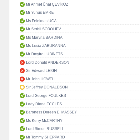
Mr Ahmet Ünal ÇEVİKÖZ
Mr Yunus EMRE
Ms Feleknas UCA
Mr Serhii SOBOLIEV
Ms Maryna BARDINA
Ms Lesia ZABURANNA
Mr Dmytro LUBINETS
Lord Donald ANDERSON
Sir Edward LEIGH
Mr John HOWELL
Sir Jeffrey DONALDSON
Lord George FOULKES
Lady Diana ECCLES
Baroness Doreen E. MASSEY
Ms Kerry McCARTHY
Lord Simon RUSSELL
Mr Tommy SHEPPARD