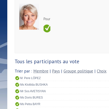
Pour
Tous les participants au vote
Trier par :
Membre
|
Pays
|
Groupe politique
|
Choix
M. Pere LÓPEZ
Ms Klotilda BUSHKA
Mr Sos AVETISYAN
Ms Doris BURES
Ms Petra BAYR