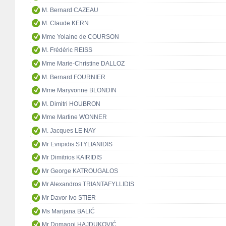
M. Bernard CAZEAU
M. Claude KERN
Mme Yolaine de COURSON
M. Frédéric REISS
Mme Marie-Christine DALLOZ
M. Bernard FOURNIER
Mme Maryvonne BLONDIN
M. Dimitri HOUBRON
Mme Martine WONNER
M. Jacques LE NAY
Mr Evripidis STYLIANIDIS
Mr Dimitrios KAIRIDIS
Mr George KATROUGALOS
Mr Alexandros TRIANTAFYLLIDIS
Mr Davor Ivo STIER
Ms Marijana BALIĆ
Mr Domagoj HAJDUKOVIĆ