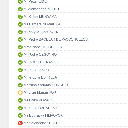
Mr Petter EIDE
M. Aleksander POCIEJ
Mr Killion MUNYAMA
Ms Barbara NOWACKA
Mr Krzysztof ŚMISZEK
Mr Pedro BACELAR DE VASCONCELOS
Mme Isabel MEIRELLES
Mr Pedro CEGONHO
M. Luís LEITE RAMOS
M. Paulo PISCO
Mme Edite ESTRELA
Ms Alina-Ștefania GORGHIU
Mr Liviu-Marian POP
Ms Elvira KOVÁCS
Mr Žarko OBRADOVIĆ
Ms Dubravka FILIPOVSKI
Mr Aleksandar ŠEŠELJ