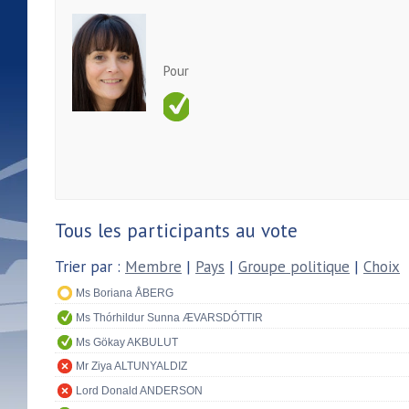
Pour
Tous les participants au vote
Trier par :
Membre
|
Pays
|
Groupe politique
|
Choix
Ms Boriana ÅBERG
Ms Thórhildur Sunna ÆVARSDÓTTIR
Ms Gökay AKBULUT
Mr Ziya ALTUNYALDIZ
Lord Donald ANDERSON