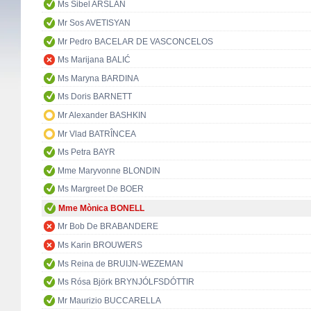
Ms Sibel ARSLAN
Mr Sos AVETISYAN
Mr Pedro BACELAR DE VASCONCELOS
Ms Marijana BALIĆ
Ms Maryna BARDINA
Ms Doris BARNETT
Mr Alexander BASHKIN
Mr Vlad BATRÎNCEA
Ms Petra BAYR
Mme Maryvonne BLONDIN
Ms Margreet De BOER
Mme Mònica BONELL
Mr Bob De BRABANDERE
Ms Karin BROUWERS
Ms Reina de BRUIJN-WEZEMAN
Ms Rósa Björk BRYNJÓLFSDÓTTIR
Mr Maurizio BUCCARELLA