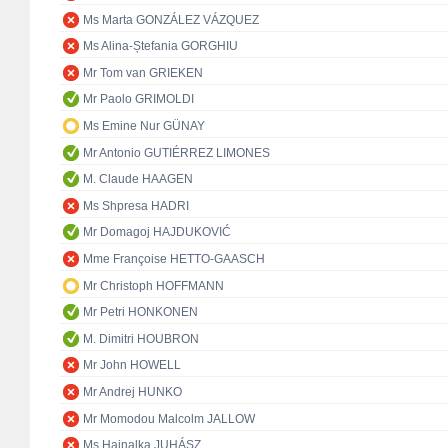
Ms Marta GONZÁLEZ VÁZQUEZ
Ms Alina-Ștefania GORGHIU
Mr Tom van GRIEKEN
Mr Paolo GRIMOLDI
Ms Emine Nur GÜNAY
Mr Antonio GUTIÉRREZ LIMONES
M. Claude HAAGEN
Ms Shpresa HADRI
Mr Domagoj HAJDUKOVIĆ
Mme Françoise HETTO-GAASCH
Mr Christoph HOFFMANN
Mr Petri HONKONEN
M. Dimitri HOUBRON
Mr John HOWELL
Mr Andrej HUNKO
Mr Momodou Malcolm JALLOW
Ms Hajnalka JUHÁSZ