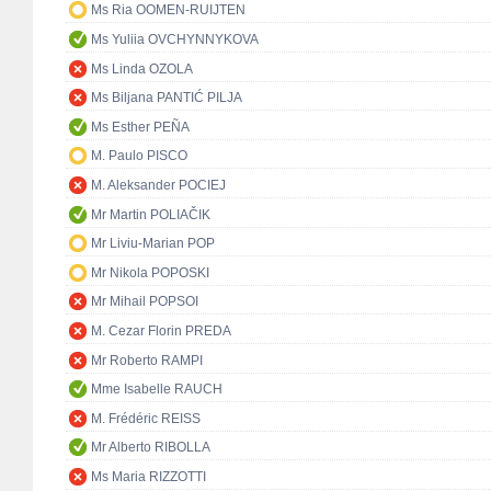
Ms Ria OOMEN-RUIJTEN
Ms Yuliia OVCHYNNYKOVA
Ms Linda OZOLA
Ms Biljana PANTIĆ PILJA
Ms Esther PEÑA
M. Paulo PISCO
M. Aleksander POCIEJ
Mr Martin POLIAČIK
Mr Liviu-Marian POP
Mr Nikola POPOSKI
Mr Mihail POPSOI
M. Cezar Florin PREDA
Mr Roberto RAMPI
Mme Isabelle RAUCH
M. Frédéric REISS
Mr Alberto RIBOLLA
Ms Maria RIZZOTTI