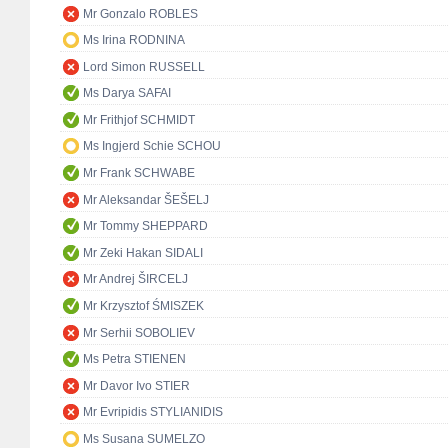
Mr Gonzalo ROBLES
Ms Irina RODNINA
Lord Simon RUSSELL
Ms Darya SAFAI
Mr Frithjof SCHMIDT
Ms Ingjerd Schie SCHOU
Mr Frank SCHWABE
Mr Aleksandar ŠEŠELJ
Mr Tommy SHEPPARD
Mr Zeki Hakan SIDALI
Mr Andrej ŠIRCELJ
Mr Krzysztof ŚMISZEK
Mr Serhii SOBOLIEV
Ms Petra STIENEN
Mr Davor Ivo STIER
Mr Evripidis STYLIANIDIS
Ms Susana SUMELZO