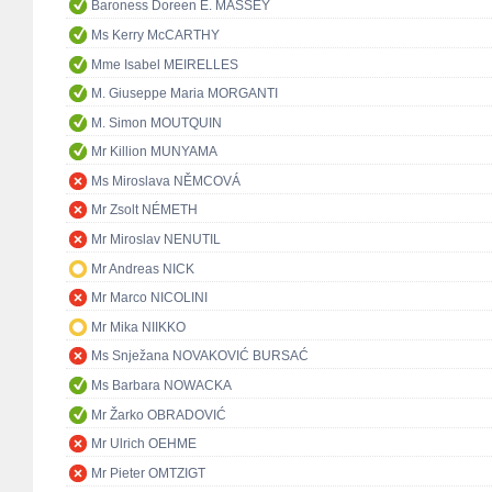
Baroness Doreen E. MASSEY
Ms Kerry McCARTHY
Mme Isabel MEIRELLES
M. Giuseppe Maria MORGANTI
M. Simon MOUTQUIN
Mr Killion MUNYAMA
Ms Miroslava NĚMCOVÁ
Mr Zsolt NÉMETH
Mr Miroslav NENUTIL
Mr Andreas NICK
Mr Marco NICOLINI
Mr Mika NIIKKO
Ms Snježana NOVAKOVIĆ BURSAĆ
Ms Barbara NOWACKA
Mr Žarko OBRADOVIĆ
Mr Ulrich OEHME
Mr Pieter OMTZIGT