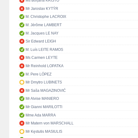
Ms Borjana KRIŠTO
Mr Jaroslav KYTÝR
M. Christophe LACROIX
M. Jérôme LAMBERT
M. Jacques LE NAY
Sir Edward LEIGH
M. Luís LEITE RAMOS
Ms Carmen LEYTE
Mr Reinhold LOPATKA
M. Pere LÓPEZ
Mr Dmytro LUBINETS
Mr Saša MAGAZINOVIĆ
Mr Alvise MANIERO
Mr Gianni MARILOTTI
Mme Ada MARRA
Mr Matern von MARSCHALL
Mr Kęstutis MASIULIS