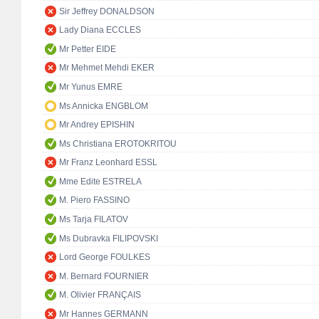
Sir Jeffrey DONALDSON
Lady Diana ECCLES
Mr Petter EIDE
Mr Mehmet Mehdi EKER
Mr Yunus EMRE
Ms Annicka ENGBLOM
Mr Andrey EPISHIN
Ms Christiana EROTOKRITOU
Mr Franz Leonhard ESSL
Mme Edite ESTRELA
M. Piero FASSINO
Ms Tarja FILATOV
Ms Dubravka FILIPOVSKI
Lord George FOULKES
M. Bernard FOURNIER
M. Olivier FRANÇAIS
Mr Hannes GERMANN