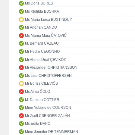
Ms Doris BURES
Ms Klotilda BUSHKA
Ms María Luisa BUSTINDUY
Mr Andrian CANDU
Ms Marija Maja ĆATOVIĆ
M. Bernard CAZEAU
Mr Pedro CEGONHO
Mr Ahmet Ünal ÇEVİKÖZ
Mr Alexander CHRISTIANSSON
Ms Lise CHRISTOFFERSEN
Mr Boriss CILEVIČS
Ms Alma ČOLO
M. Damien COTTIER
Mme Yolaine de COURSON
Mr Zsolt CSENGER-ZALÁN
Ms Edita ĐAPO
Mme Jennifer DE TEMMERMAN