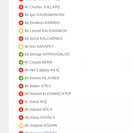
M. Charles JUILLARD
Mr Igor KAGRAMANYAN
Mr Dimitrios KAIRIDIS
Mr Leonid KALASHNIKOV
Mr Serhii KALCHENKO
Mr Arin KARAPET
Mr George KATROUGALOS
M. Claude KERN
Mr Akif Çağatay KILIÇ
Mr Kimmo KILJUNEN
Mr Betian KITEV
Mr Norbert KLEINWÄCHTER
M. Haluk KOÇ
Mr Eduard KÖCK
Ms Elvira KOVÁCS
Mr Vladimir KOZHIN