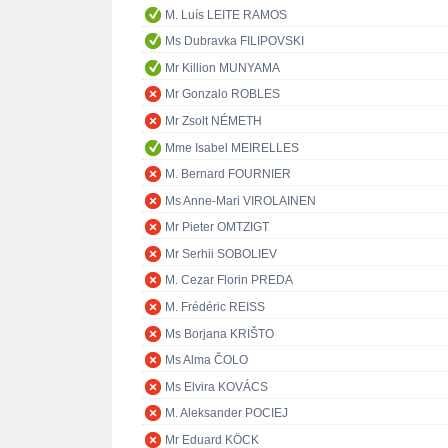
M. Luís LEITE RAMOS
Ms Dubravka FILIPOVSKI
Mr Killion MUNYAMA
Mr Gonzalo ROBLES
Mr Zsolt NÉMETH
Mme Isabel MEIRELLES
M. Bernard FOURNIER
Ms Anne-Mari VIROLAINEN
Mr Pieter OMTZIGT
Mr Serhii SOBOLIEV
M. Cezar Florin PREDA
M. Frédéric REISS
Ms Borjana KRIŠTO
Ms Alma ČOLO
Ms Elvira KOVÁCS
M. Aleksander POCIEJ
Mr Eduard KÖCK