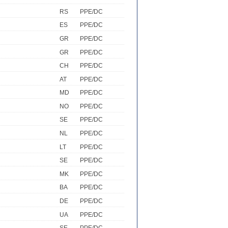
RS
PPE/DC
ES
PPE/DC
GR
PPE/DC
GR
PPE/DC
CH
PPE/DC
AT
PPE/DC
MD
PPE/DC
NO
PPE/DC
SE
PPE/DC
NL
PPE/DC
LT
PPE/DC
SE
PPE/DC
MK
PPE/DC
BA
PPE/DC
DE
PPE/DC
UA
PPE/DC