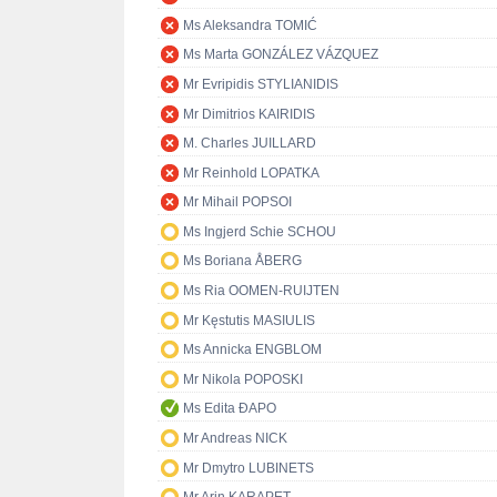
Ms Aleksandra TOMIĆ
Ms Marta GONZÁLEZ VÁZQUEZ
Mr Evripidis STYLIANIDIS
Mr Dimitrios KAIRIDIS
M. Charles JUILLARD
Mr Reinhold LOPATKA
Mr Mihail POPSOI
Ms Ingjerd Schie SCHOU
Ms Boriana ÅBERG
Ms Ria OOMEN-RUIJTEN
Mr Kęstutis MASIULIS
Ms Annicka ENGBLOM
Mr Nikola POPOSKI
Ms Edita ĐAPO
Mr Andreas NICK
Mr Dmytro LUBINETS