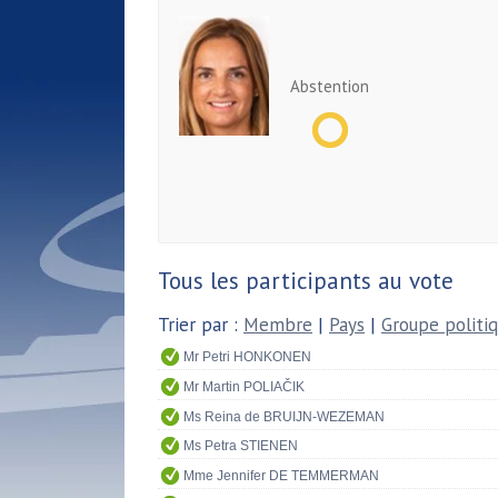
Abstention
Tous les participants au vote
Trier par :
Membre
|
Pays
|
Groupe politi
Mr Petri HONKONEN
Mr Martin POLIAČIK
Ms Reina de BRUIJN-WEZEMAN
Ms Petra STIENEN
Mme Jennifer DE TEMMERMAN