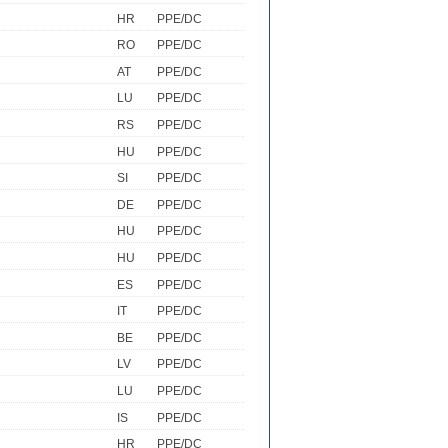
HR
PPE/DC
RO
PPE/DC
AT
PPE/DC
LU
PPE/DC
RS
PPE/DC
HU
PPE/DC
SI
PPE/DC
DE
PPE/DC
HU
PPE/DC
HU
PPE/DC
ES
PPE/DC
IT
PPE/DC
BE
PPE/DC
LV
PPE/DC
LU
PPE/DC
IS
PPE/DC
HR
PPE/DC