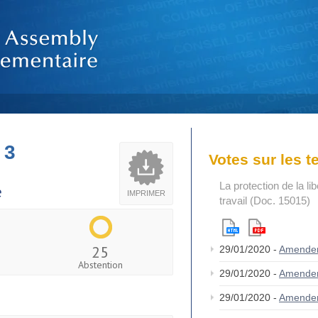
 3
Votes sur les 
La protection de la li
e
IMPRIMER
travail (Doc. 15015)
25
29/01/2020 -
Amende
Abstention
29/01/2020 -
Amende
29/01/2020 -
Amende