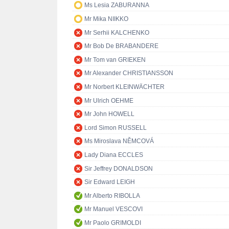
Ms Lesia ZABURANNA
Mr Mika NIIKKO
Mr Serhii KALCHENKO
Mr Bob De BRABANDERE
Mr Tom van GRIEKEN
Mr Alexander CHRISTIANSSON
Mr Norbert KLEINWÄCHTER
Mr Ulrich OEHME
Mr John HOWELL
Lord Simon RUSSELL
Ms Miroslava NĚMCOVÁ
Lady Diana ECCLES
Sir Jeffrey DONALDSON
Sir Edward LEIGH
Mr Alberto RIBOLLA
Mr Manuel VESCOVI
Mr Paolo GRIMOLDI