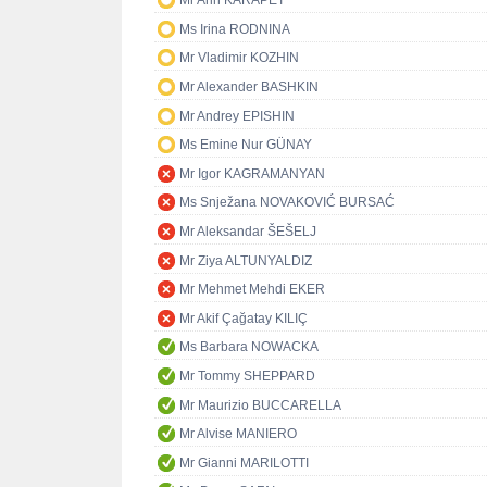
Mr Arin KARAPET
Ms Irina RODNINA
Mr Vladimir KOZHIN
Mr Alexander BASHKIN
Mr Andrey EPISHIN
Ms Emine Nur GÜNAY
Mr Igor KAGRAMANYAN
Ms Snježana NOVAKOVIĆ BURSAĆ
Mr Aleksandar ŠEŠELJ
Mr Ziya ALTUNYALDIZ
Mr Mehmet Mehdi EKER
Mr Akif Çağatay KILIÇ
Ms Barbara NOWACKA
Mr Tommy SHEPPARD
Mr Maurizio BUCCARELLA
Mr Alvise MANIERO
Mr Gianni MARILOTTI