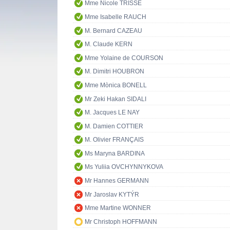
Mme Nicole TRISSE
Mme Isabelle RAUCH
M. Bernard CAZEAU
M. Claude KERN
Mme Yolaine de COURSON
M. Dimitri HOUBRON
Mme Mònica BONELL
Mr Zeki Hakan SIDALI
M. Jacques LE NAY
M. Damien COTTIER
M. Olivier FRANÇAIS
Ms Maryna BARDINA
Ms Yuliia OVCHYNNYKOVA
Mr Hannes GERMANN
Mr Jaroslav KYTÝR
Mme Martine WONNER
Mr Christoph HOFFMANN