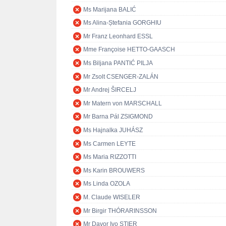
Ms Marijana BALIĆ
Ms Alina-Ștefania GORGHIU
Mr Franz Leonhard ESSL
Mme Françoise HETTO-GAASCH
Ms Biljana PANTIĆ PILJA
Mr Zsolt CSENGER-ZALÁN
Mr Andrej ŠIRCELJ
Mr Matern von MARSCHALL
Mr Barna Pál ZSIGMOND
Ms Hajnalka JUHÁSZ
Ms Carmen LEYTE
Ms Maria RIZZOTTI
Ms Karin BROUWERS
Ms Linda OZOLA
M. Claude WISELER
Mr Birgir THÓRARINSSON
Mr Davor Ivo STIER