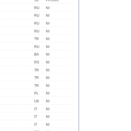
SE
PPE/DC
RU
NI
RU
NI
RU
NI
RU
NI
TR
NI
RU
NI
BA
NI
RS
NI
TR
NI
TR
NI
TR
NI
PL
NI
UK
NI
IT
NI
IT
NI
IT
NI