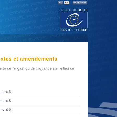
EN
FR
EXTRANET
textes et amendements
berté de religion ou de croyance sur le lieu de
ment 6
ment 8
ment 5