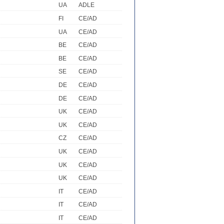
UA
ADLE
FI
CE/AD
UA
CE/AD
BE
CE/AD
BE
CE/AD
SE
CE/AD
DE
CE/AD
DE
CE/AD
UK
CE/AD
UK
CE/AD
CZ
CE/AD
UK
CE/AD
UK
CE/AD
UK
CE/AD
IT
CE/AD
IT
CE/AD
IT
CE/AD