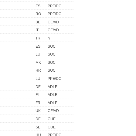
ES
PPE/DC
RO
PPE/DC
BE
CE/AD
IT
CE/AD
TR
NI
ES
SOC
LU
SOC
MK
SOC
HR
SOC
LU
PPE/DC
DE
ADLE
FI
ADLE
FR
ADLE
UK
CE/AD
DE
GUE
SE
GUE
HU
PPE/DC