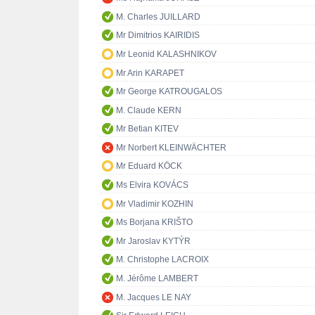
M. Charles JUILLARD
Mr Dimitrios KAIRIDIS
Mr Leonid KALASHNIKOV
Mr Arin KARAPET
Mr George KATROUGALOS
M. Claude KERN
Mr Betian KITEV
Mr Norbert KLEINWÄCHTER
Mr Eduard KÖCK
Ms Elvira KOVÁCS
Mr Vladimir KOZHIN
Ms Borjana KRIŠTO
Mr Jaroslav KYTÝR
M. Christophe LACROIX
M. Jérôme LAMBERT
M. Jacques LE NAY