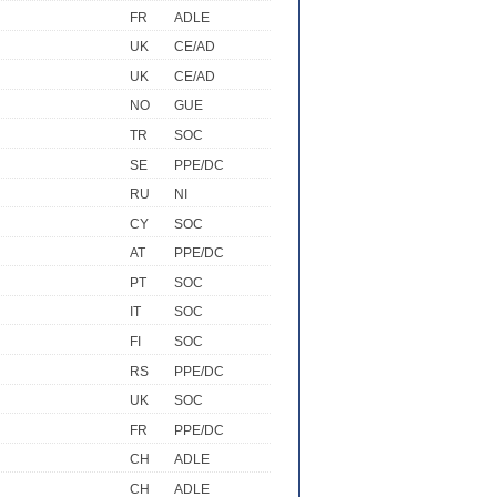
FR
ADLE
UK
CE/AD
UK
CE/AD
NO
GUE
TR
SOC
SE
PPE/DC
RU
NI
CY
SOC
AT
PPE/DC
PT
SOC
IT
SOC
FI
SOC
RS
PPE/DC
UK
SOC
FR
PPE/DC
CH
ADLE
CH
ADLE