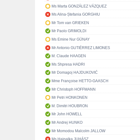
Ms Marta GONZÁLEZ VÁZQUEZ
Ms Alina-Ștefania GORGHIU
Mr Tom van GRIEKEN
Mr Paolo GRIMOLDI
Ms Emine Nur GÜNAY
Mr Antonio GUTIÉRREZ LIMONES
M. Claude HAAGEN
Ms Shpresa HADRI
Mr Domagoj HAJDUKOVIĆ
Mme Françoise HETTO-GAASCH
Mr Christoph HOFFMANN
Mr Petri HONKONEN
M. Dimitri HOUBRON
Mr John HOWELL
Mr Andrej HUNKO
Mr Momodou Malcolm JALLOW
Ms Hajnalka JUHÁSZ