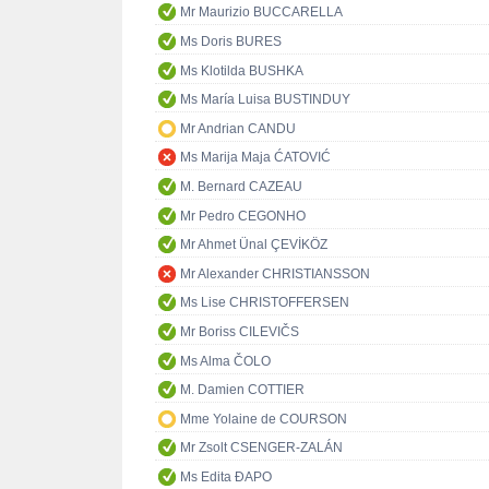
Mr Maurizio BUCCARELLA
Ms Doris BURES
Ms Klotilda BUSHKA
Ms María Luisa BUSTINDUY
Mr Andrian CANDU
Ms Marija Maja ĆATOVIĆ
M. Bernard CAZEAU
Mr Pedro CEGONHO
Mr Ahmet Ünal ÇEVİKÖZ
Mr Alexander CHRISTIANSSON
Ms Lise CHRISTOFFERSEN
Mr Boriss CILEVIČS
Ms Alma ČOLO
M. Damien COTTIER
Mme Yolaine de COURSON
Mr Zsolt CSENGER-ZALÁN
Ms Edita ĐAPO