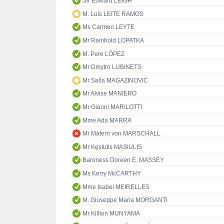
Sir Edward LEIGH
M. Luís LEITE RAMOS
Ms Carmen LEYTE
Mr Reinhold LOPATKA
M. Pere LÓPEZ
Mr Dmytro LUBINETS
Mr Saša MAGAZINOVIĆ
Mr Alvise MANIERO
Mr Gianni MARILOTTI
Mme Ada MARRA
Mr Matern von MARSCHALL
Mr Kęstutis MASIULIS
Baroness Doreen E. MASSEY
Ms Kerry McCARTHY
Mme Isabel MEIRELLES
M. Giuseppe Maria MORGANTI
Mr Killion MUNYAMA