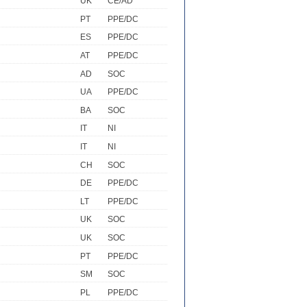
UK
CE/AD
PT
PPE/DC
ES
PPE/DC
AT
PPE/DC
AD
SOC
UA
PPE/DC
BA
SOC
IT
NI
IT
NI
CH
SOC
DE
PPE/DC
LT
PPE/DC
UK
SOC
UK
SOC
PT
PPE/DC
SM
SOC
PL
PPE/DC