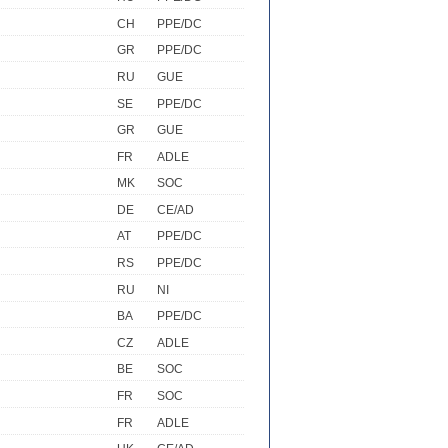
CH
PPE/DC
GR
PPE/DC
RU
GUE
SE
PPE/DC
GR
GUE
FR
ADLE
MK
SOC
DE
CE/AD
AT
PPE/DC
RS
PPE/DC
RU
NI
BA
PPE/DC
CZ
ADLE
BE
SOC
FR
SOC
FR
ADLE