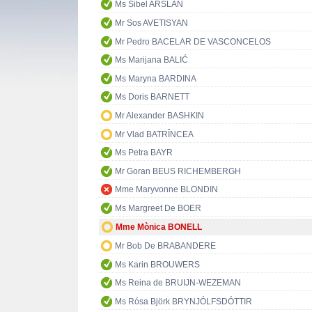
Ms Sibel ARSLAN
Mr Sos AVETISYAN
Mr Pedro BACELAR DE VASCONCELOS
Ms Marijana BALIĆ
Ms Maryna BARDINA
Ms Doris BARNETT
Mr Alexander BASHKIN
Mr Vlad BATRÎNCEA
Ms Petra BAYR
Mr Goran BEUS RICHEMBERGH
Mme Maryvonne BLONDIN
Ms Margreet De BOER
Mme Mònica BONELL
Mr Bob De BRABANDERE
Ms Karin BROUWERS
Ms Reina de BRUIJN-WEZEMAN
Ms Rósa Björk BRYNJÓLFSDÓTTIR