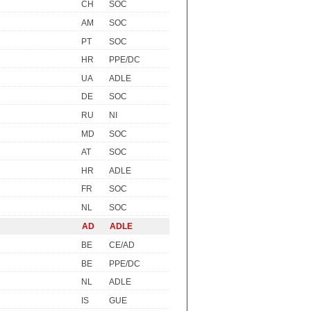
CH
SOC
AM
SOC
PT
SOC
HR
PPE/DC
UA
ADLE
DE
SOC
RU
NI
MD
SOC
AT
SOC
HR
ADLE
FR
SOC
NL
SOC
AD
ADLE
BE
CE/AD
BE
PPE/DC
NL
ADLE
IS
GUE