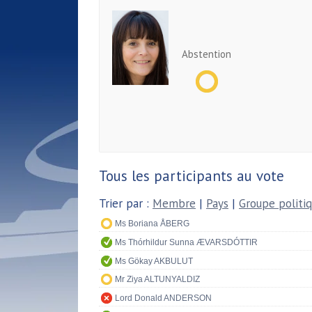
Abstention
Tous les participants au vote
Trier par :
Membre
|
Pays
|
Groupe politi
Ms Boriana ÅBERG
Ms Thórhildur Sunna ÆVARSDÓTTIR
Ms Gökay AKBULUT
Mr Ziya ALTUNYALDIZ
Lord Donald ANDERSON