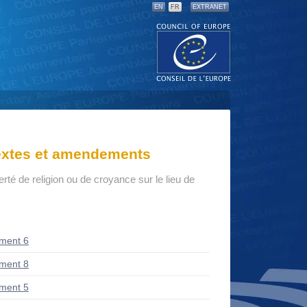
EN
FR
EXTRANET
textes et amendements
berté de religion ou de croyance sur le lieu de
ment 6
ment 8
ment 5