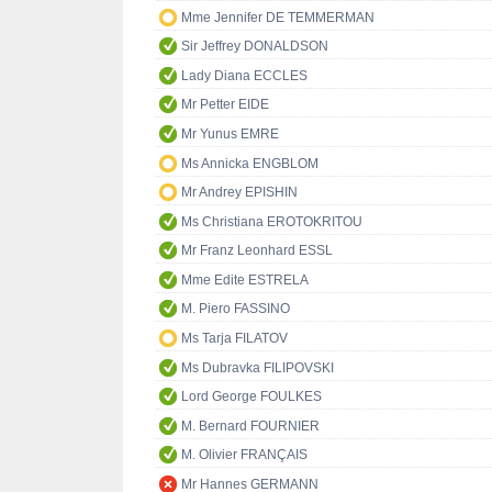
Mme Jennifer DE TEMMERMAN
Sir Jeffrey DONALDSON
Lady Diana ECCLES
Mr Petter EIDE
Mr Yunus EMRE
Ms Annicka ENGBLOM
Mr Andrey EPISHIN
Ms Christiana EROTOKRITOU
Mr Franz Leonhard ESSL
Mme Edite ESTRELA
M. Piero FASSINO
Ms Tarja FILATOV
Ms Dubravka FILIPOVSKI
Lord George FOULKES
M. Bernard FOURNIER
M. Olivier FRANÇAIS
Mr Hannes GERMANN