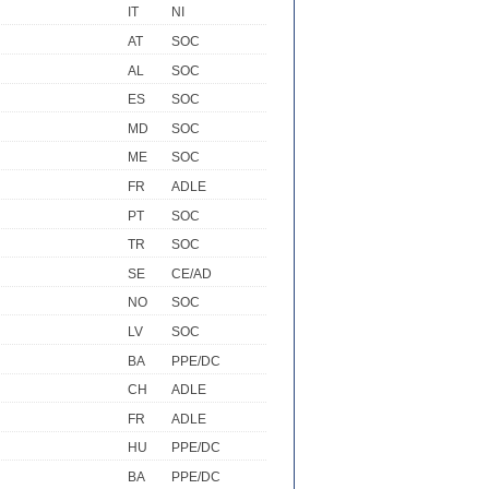
IT
NI
AT
SOC
AL
SOC
ES
SOC
MD
SOC
ME
SOC
FR
ADLE
PT
SOC
TR
SOC
SE
CE/AD
NO
SOC
LV
SOC
BA
PPE/DC
CH
ADLE
FR
ADLE
HU
PPE/DC
BA
PPE/DC