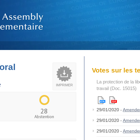
oral
Votes sur les 
La protection de la li
e
IMPRIMER
travail (Doc. 15015)
28
29/01/2020 -
Amende
Abstention
29/01/2020 -
Amende
29/01/2020 -
Amende