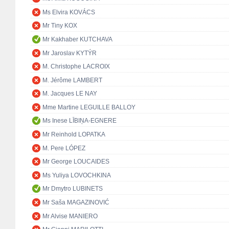
Ms Elvira KOVÁCS
Mr Tiny KOX
Mr Kakhaber KUTCHAVA
Mr Jaroslav KYTÝR
M. Christophe LACROIX
M. Jérôme LAMBERT
M. Jacques LE NAY
Mme Martine LEGUILLE BALLOY
Ms Inese LĪBIŅA-EGNERE
Mr Reinhold LOPATKA
M. Pere LÓPEZ
Mr George LOUCAIDES
Ms Yuliya LOVOCHKINA
Mr Dmytro LUBINETS
Mr Saša MAGAZINOVIĆ
Mr Alvise MANIERO