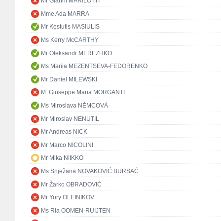
Mr Gianni MARILOTTI
Mme Ada MARRA
Mr Kęstutis MASIULIS
Ms Kerry McCARTHY
Mr Oleksandr MEREZHKO
Ms Mariia MEZENTSEVA-FEDORENKO
Mr Daniel MILEWSKI
M. Giuseppe Maria MORGANTI
Ms Miroslava NĚMCOVÁ
Mr Miroslav NENUTIL
Mr Andreas NICK
Mr Marco NICOLINI
Mr Mika NIIKKO
Ms Snježana NOVAKOVIĆ BURSAĆ
Mr Žarko OBRADOVIĆ
Mr Yury OLEINIKOV
Ms Ria OOMEN-RUIJTEN