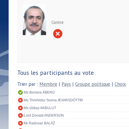
Contre
Tous les participants au vote
Trier par :
Membre
|
Pays
|
Groupe politique
|
Choix
Ms Boriana ÅBERG
Ms Thórhildur Sunna ÆVARSDÓTTIR
Ms Gökay AKBULUT
Lord Donald ANDERSON
Mr Radovan BALÁŽ