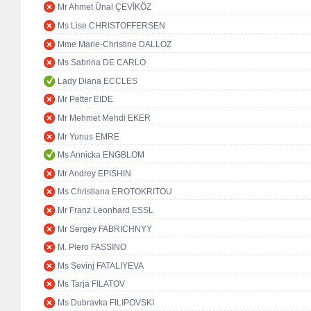
Mr Ahmet Ünal ÇEVİKÖZ
Ms Lise CHRISTOFFERSEN
Mme Marie-Christine DALLOZ
Ms Sabrina DE CARLO
Lady Diana ECCLES
Mr Petter EIDE
Mr Mehmet Mehdi EKER
Mr Yunus EMRE
Ms Annicka ENGBLOM
Mr Andrey EPISHIN
Ms Christiana EROTOKRITOU
Mr Franz Leonhard ESSL
Mr Sergey FABRICHNYY
M. Piero FASSINO
Ms Sevinj FATALIYEVA
Ms Tarja FILATOV
Ms Dubravka FILIPOVSKI