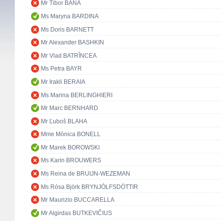
Mr Tibor BANA
Ms Maryna BARDINA
Ms Doris BARNETT
Mr Alexander BASHKIN
Mr Vlad BATRÎNCEA
Ms Petra BAYR
Mr Irakli BERAIA
Ms Marina BERLINGHIERI
Mr Marc BERNHARD
Mr Ľuboš BLAHA
Mme Mònica BONELL
Mr Marek BOROWSKI
Ms Karin BROUWERS
Ms Reina de BRUIJN-WEZEMAN
Ms Rósa Björk BRYNJÓLFSDÓTTIR
Mr Maurizio BUCCARELLA
Mr Algirdas BUTKEVIČIUS