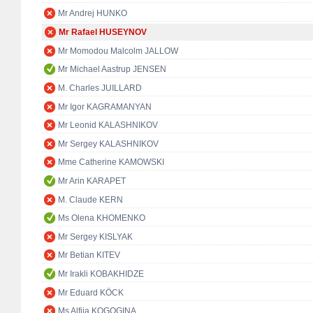
Mr Andrej HUNKO
Mr Rafael HUSEYNOV
Mr Momodou Malcolm JALLOW
Mr Michael Aastrup JENSEN
M. Charles JUILLARD
Mr Igor KAGRAMANYAN
Mr Leonid KALASHNIKOV
Mr Sergey KALASHNIKOV
Mme Catherine KAMOWSKI
Mr Arin KARAPET
M. Claude KERN
Ms Olena KHOMENKO
Mr Sergey KISLYAK
Mr Betian KITEV
Mr Irakli KOBAKHIDZE
Mr Eduard KÖCK
Ms Alfiia KOGOGINA