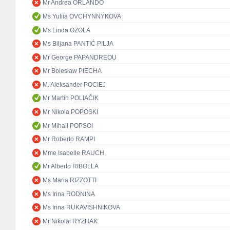
Mr Andrea ORLANDO
Ms Yuliia OVCHYNNYKOVA
Ms Linda OZOLA
Ms Biljana PANTIĆ PILJA
Mr George PAPANDREOU
Mr Bolesław PIECHA
M. Aleksander POCIEJ
Mr Martin POLIAČIK
Mr Nikola POPOSKI
Mr Mihail POPSOI
Mr Roberto RAMPI
Mme Isabelle RAUCH
Mr Alberto RIBOLLA
Ms Maria RIZZOTTI
Ms Irina RODNINA
Ms Irina RUKAVISHNIKOVA
Mr Nikolai RYZHAK