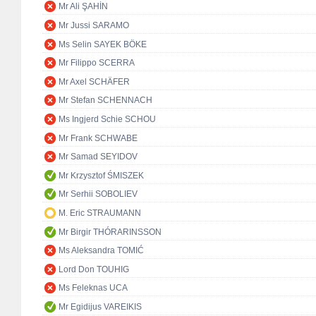
Mr Ali ŞAHİN
Mr Jussi SARAMO
Ms Selin SAYEK BÖKE
Mr Filippo SCERRA
Mr Axel SCHÄFER
Mr Stefan SCHENNACH
Ms Ingjerd Schie SCHOU
Mr Frank SCHWABE
Mr Samad SEYIDOV
Mr Krzysztof ŚMISZEK
Mr Serhii SOBOLIEV
M. Eric STRAUMANN
Mr Birgir THÓRARINSSON
Ms Aleksandra TOMIĆ
Lord Don TOUHIG
Ms Feleknas UCA
Mr Egidijus VAREIKIS