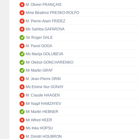
M. Olivier FRANÇAIS
Mme Béatrice FRESKO-ROLFO
M. Pierre-Alain FRIDEZ
Ms Sahiba GAFAROVA
Sir Roger GALE
M. Pavol GOGA
Ms Marija GOLUBEVA
Mr Oleksii GONCHARENKO
Mr Martin GRAF
M. Jean-Pierre GRIN
Ms Emine Nur GÜNAY
M. Claude HAAGEN
Mr Nagif HAMZAYEV
Mr Martin HEBNER
Mr Alfred HEER
Ms Inka HOPSU
M. Dimitri HOUBRON