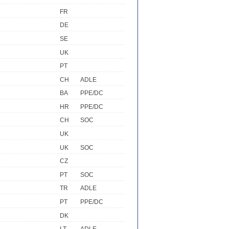
FR
DE
SE
UK
PT
CH
ADLE
BA
PPE/DC
HR
PPE/DC
CH
SOC
UK
UK
SOC
CZ
PT
SOC
TR
ADLE
PT
PPE/DC
DK