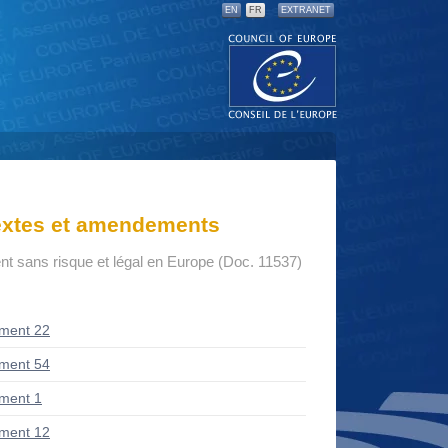
EN
FR
EXTRANET
textes et amendements
t sans risque et légal en Europe (Doc. 11537)
ment 22
ment 54
ment 1
ment 12