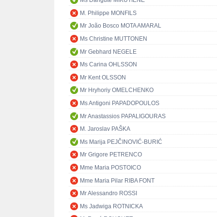
Ms Dangutė MIKUTIENĖ
M. Philippe MONFILS
Mr João Bosco MOTA AMARAL
Ms Christine MUTTONEN
Mr Gebhard NEGELE
Ms Carina OHLSSON
Mr Kent OLSSON
Mr Hryhoriy OMELCHENKO
Ms Antigoni PAPADOPOULOS
Mr Anastassios PAPALIGOURAS
M. Jaroslav PAŠKA
Ms Marija PEJČINOVIĆ-BURIĆ
Mr Grigore PETRENCO
Mme Maria POSTOICO
Mme Maria Pilar RIBA FONT
Mr Alessandro ROSSI
Ms Jadwiga ROTNICKA