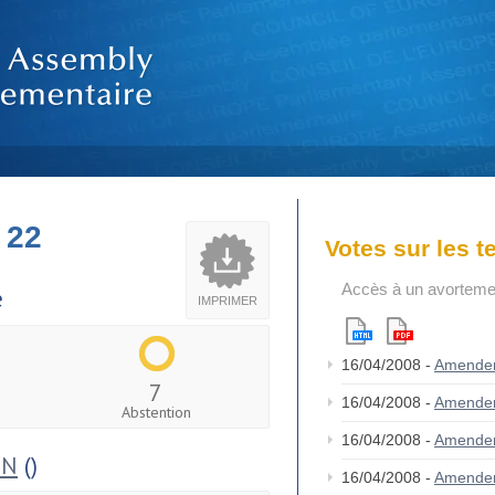
 22
Votes sur les 
Accès à un avortemen
e
IMPRIMER
16/04/2008 -
Amende
7
16/04/2008 -
Amende
Abstention
16/04/2008 -
Amende
ON
()
16/04/2008 -
Amende