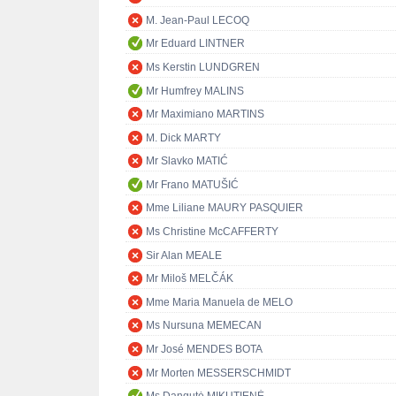
M. Jean-Paul LECOQ
Mr Eduard LINTNER
Ms Kerstin LUNDGREN
Mr Humfrey MALINS
Mr Maximiano MARTINS
M. Dick MARTY
Mr Slavko MATIĆ
Mr Frano MATUŠIĆ
Mme Liliane MAURY PASQUIER
Ms Christine McCAFFERTY
Sir Alan MEALE
Mr Miloš MELČÁK
Mme Maria Manuela de MELO
Ms Nursuna MEMECAN
Mr José MENDES BOTA
Mr Morten MESSERSCHMIDT