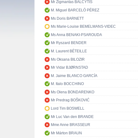
Mr Zigmantas BALČYTIS
M. Miguel BARCELÓ PÉREZ
Ms Doris BARNETT
Ms Marie-Louise BEMELMANS-VIDEC
Ms Anna BENAKI-PSAROUDA
Mr Ryszard BENDER
M. Laurent BÉTEILLE
Ms Oksana BILOZIR
Mr Vidar BJØRNSTAD
M. Jaime BLANCO GARCÍA
M. Italo BOCCHINO
Ms Olena BONDARENKO
Mr Predrag BOŠKOVIĆ
Lord Tim BOSWELL
Mr Luc Van den BRANDE
Mme Anne BRASSEUR
Mr Márton BRAUN