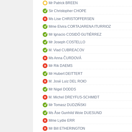
Mr Patrick BREEN
Sir Christopher CHOPE
Ms Lise CHRISTOFFERSEN
Mme Elvira CORTAJARENA ITURRIOZ
Mr Ignacio COSIDÓ GUTIÉRREZ
Mr Joseph COSTELLO
M. Vlad CUBREACOV
Ms Anna ČURDOVÁ
Mr Rik DAEMS
Mr Hubert DEITTERT
M. José Luiz DEL ROIO
Mr Nigel DODDS
M. Michel DREYFUS-SCHMIDT
Mr Tomasz DUDZIŃSKI
Ms Åse Gunhild Woie DUESUND
Mme Lydie ERR
Mr Bill ETHERINGTON