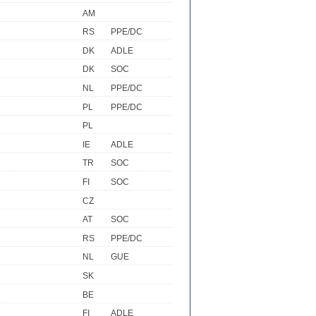
AM
RS
PPE/DC
DK
ADLE
DK
SOC
NL
PPE/DC
PL
PPE/DC
PL
IE
ADLE
TR
SOC
FI
SOC
CZ
AT
SOC
RS
PPE/DC
NL
GUE
SK
BE
FI
ADLE