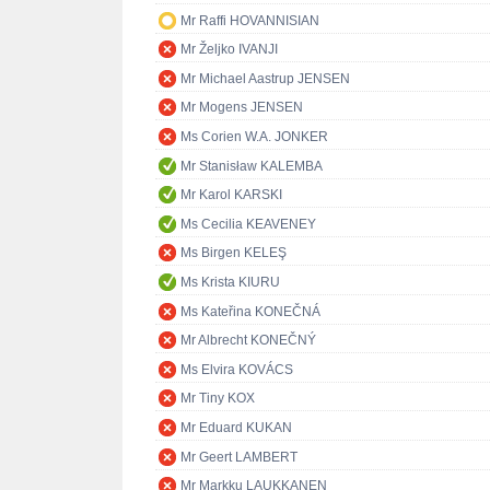
Mr Raffi HOVANNISIAN
Mr Željko IVANJI
Mr Michael Aastrup JENSEN
Mr Mogens JENSEN
Ms Corien W.A. JONKER
Mr Stanisław KALEMBA
Mr Karol KARSKI
Ms Cecilia KEAVENEY
Ms Birgen KELEŞ
Ms Krista KIURU
Ms Kateřina KONEČNÁ
Mr Albrecht KONEČNÝ
Ms Elvira KOVÁCS
Mr Tiny KOX
Mr Eduard KUKAN
Mr Geert LAMBERT
Mr Markku LAUKKANEN