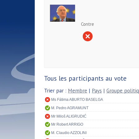
Contre
Tous les participants au vote
Trier par :
Membre
|
Pays
|
Groupe politi
Ms Fátima ABURTO BASELGA
M. Pedro AGRAMUNT
Mr Miloš ALIGRUDIĆ
Mr Robert ARRIGO
M. Claudio AZZOLINI