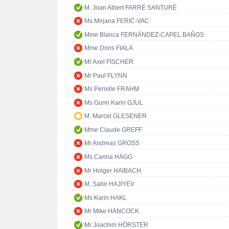
M. Joan Albert FARRÉ SANTURÉ
Ms Mirjana FERIĆ-VAC
Mme Blanca FERNÁNDEZ-CAPEL BAÑOS
Mme Doris FIALA
Mr Axel FISCHER
Mr Paul FLYNN
Ms Pernille FRAHM
Ms Gunn Karin GJUL
M. Marcel GLESENER
Mme Claude GREFF
Mr Andreas GROSS
Ms Carina HÄGG
Mr Holger HAIBACH
M. Sabir HAJIYEV
Ms Karin HAKL
Mr Mike HANCOCK
Mr Joachim HÖRSTER