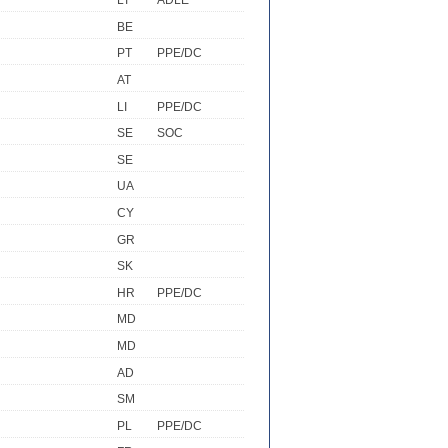
LT
ADLE
BE
PT
PPE/DC
AT
LI
PPE/DC
SE
SOC
SE
UA
CY
GR
SK
HR
PPE/DC
MD
MD
AD
SM
PL
PPE/DC