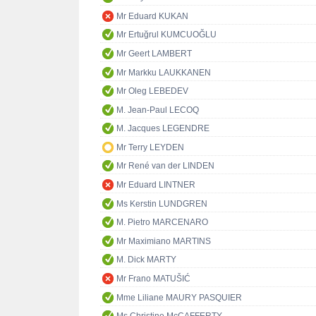
Mr Eduard KUKAN
Mr Ertuğrul KUMCUOĞLU
Mr Geert LAMBERT
Mr Markku LAUKKANEN
Mr Oleg LEBEDEV
M. Jean-Paul LECOQ
M. Jacques LEGENDRE
Mr Terry LEYDEN
Mr René van der LINDEN
Mr Eduard LINTNER
Ms Kerstin LUNDGREN
M. Pietro MARCENARO
Mr Maximiano MARTINS
M. Dick MARTY
Mr Frano MATUŠIĆ
Mme Liliane MAURY PASQUIER