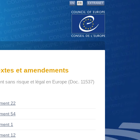
EN
FR
EXTRANET
textes et amendements
t sans risque et légal en Europe (Doc. 11537)
ment 22
ment 54
ment 1
ment 12