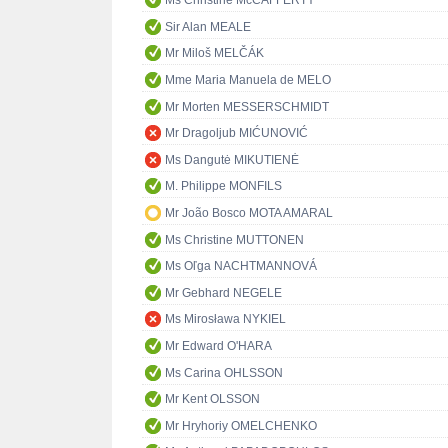
Ms Christine McCAFFERTY
Sir Alan MEALE
Mr Miloš MELČÁK
Mme Maria Manuela de MELO
Mr Morten MESSERSCHMIDT
Mr Dragoljub MIĆUNOVIĆ
Ms Dangutė MIKUTIENĖ
M. Philippe MONFILS
Mr João Bosco MOTA AMARAL
Ms Christine MUTTONEN
Ms Oľga NACHTMANNOVÁ
Mr Gebhard NEGELE
Ms Mirosława NYKIEL
Mr Edward O'HARA
Ms Carina OHLSSON
Mr Kent OLSSON
Mr Hryhoriy OMELCHENKO