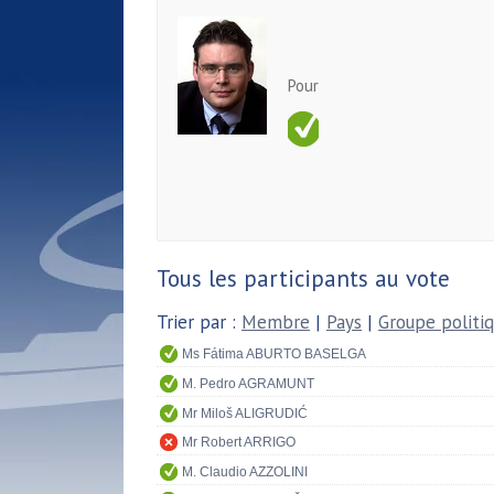
Pour
Tous les participants au vote
Trier par :
Membre
|
Pays
|
Groupe politi
Ms Fátima ABURTO BASELGA
M. Pedro AGRAMUNT
Mr Miloš ALIGRUDIĆ
Mr Robert ARRIGO
M. Claudio AZZOLINI