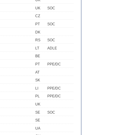
UK
UK
SOC
CZ
PT
SOC
DK
RS
SOC
LT
ADLE
BE
PT
PPE/DC
AT
SK
LI
PPE/DC
PL
PPE/DC
UK
SE
SOC
SE
UA