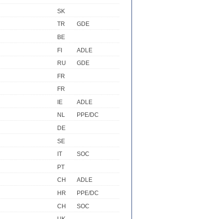
SK
TR
GDE
BE
FI
ADLE
RU
GDE
FR
FR
IE
ADLE
NL
PPE/DC
DE
SE
IT
SOC
PT
CH
ADLE
HR
PPE/DC
CH
SOC