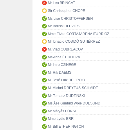
Mr Leo BRINCAT
Sir Christopher CHOPE
Ms Lise CHRISTOFFERSEN
Mr Boriss CILEVIČS
Mme Elvira CORTAJARENA ITURRIOZ
Mr Ignacio COSIDÓ GUTIÉRREZ
M. Vlad CUBREACOV
Ms Anna ČURDOVÁ
Mr Imre CZINEGE
Mr Rik DAEMS
M. José Luiz DEL ROIO
M. Michel DREYFUS-SCHMIDT
Mr Tomasz DUDZIŃSKI
Ms Åse Gunhild Woie DUESUND
Mr Mátyás EÖRSI
Mme Lydie ERR
Mr Bill ETHERINGTON