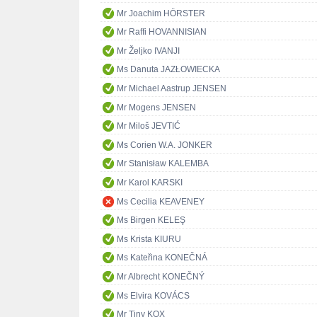
Mr Joachim HÖRSTER
Mr Raffi HOVANNISIAN
Mr Željko IVANJI
Ms Danuta JAZŁOWIECKA
Mr Michael Aastrup JENSEN
Mr Mogens JENSEN
Mr Miloš JEVTIĆ
Ms Corien W.A. JONKER
Mr Stanisław KALEMBA
Mr Karol KARSKI
Ms Cecilia KEAVENEY
Ms Birgen KELEŞ
Ms Krista KIURU
Ms Kateřina KONEČNÁ
Mr Albrecht KONEČNÝ
Ms Elvira KOVÁCS
Mr Tiny KOX