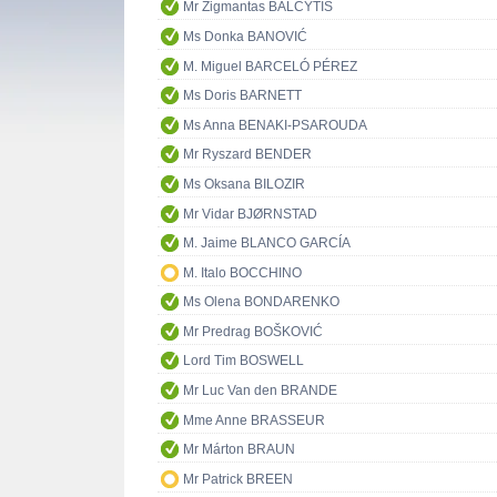
Mr Zigmantas BALČYTIS
Ms Donka BANOVIĆ
M. Miguel BARCELÓ PÉREZ
Ms Doris BARNETT
Ms Anna BENAKI-PSAROUDA
Mr Ryszard BENDER
Ms Oksana BILOZIR
Mr Vidar BJØRNSTAD
M. Jaime BLANCO GARCÍA
M. Italo BOCCHINO
Ms Olena BONDARENKO
Mr Predrag BOŠKOVIĆ
Lord Tim BOSWELL
Mr Luc Van den BRANDE
Mme Anne BRASSEUR
Mr Márton BRAUN
Mr Patrick BREEN