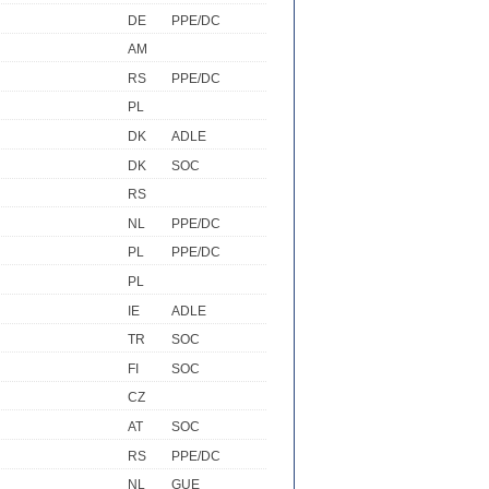
DE
PPE/DC
AM
RS
PPE/DC
PL
DK
ADLE
DK
SOC
RS
NL
PPE/DC
PL
PPE/DC
PL
IE
ADLE
TR
SOC
FI
SOC
CZ
AT
SOC
RS
PPE/DC
NL
GUE