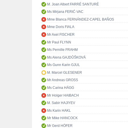
M. Joan Albert FARRÉ SANTURÉ
Ms Mirjana FERIĆ-VAC
Mme Blanca FERNÁNDEZ-CAPEL BAÑOS
Mme Doris FIALA
Mr Axel FISCHER
Mr Paul FLYNN
Ms Pernille FRAHM
Ms Alena GAJDŮŠKOVÁ
Ms Gunn Karin GJUL
M. Marcel GLESENER
Mr Andreas GROSS
Ms Carina HÄGG
Mr Holger HAIBACH
M. Sabir HAJIYEV
Ms Karin HAKL
Mr Mike HANCOCK
Mr Gerd HÖFER