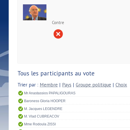
Contre
Tous les participants au vote
Trier par :
Membre
|
Pays
|
Groupe politique
|
Choix
Mr Anastassios PAPALIGOURAS
Baroness Gloria HOOPER
M. Jacques LEGENDRE
M. Vlad CUBREACOV
Mme Rodoula ZISSI