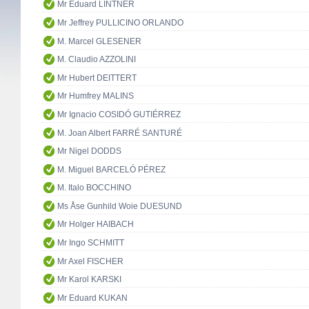
Mr Eduard LINTNER
Mr Jeffrey PULLICINO ORLANDO
M. Marcel GLESENER
M. Claudio AZZOLINI
Mr Hubert DEITTERT
Mr Humfrey MALINS
Mr Ignacio COSIDÓ GUTIÉRREZ
M. Joan Albert FARRÉ SANTURÉ
Mr Nigel DODDS
M. Miguel BARCELÓ PÉREZ
M. Italo BOCCHINO
Ms Åse Gunhild Woie DUESUND
Mr Holger HAIBACH
Mr Ingo SCHMITT
Mr Axel FISCHER
Mr Karol KARSKI
Mr Eduard KUKAN