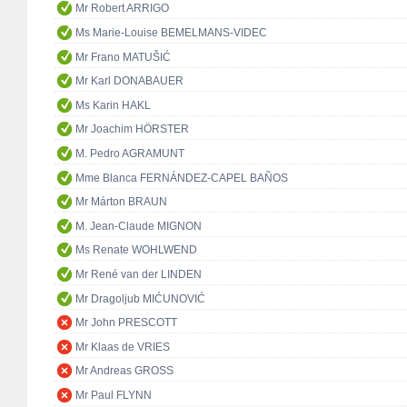
Mr Robert ARRIGO
Ms Marie-Louise BEMELMANS-VIDEC
Mr Frano MATUŠIĆ
Mr Karl DONABAUER
Ms Karin HAKL
Mr Joachim HÖRSTER
M. Pedro AGRAMUNT
Mme Blanca FERNÁNDEZ-CAPEL BAÑOS
Mr Márton BRAUN
M. Jean-Claude MIGNON
Ms Renate WOHLWEND
Mr René van der LINDEN
Mr Dragoljub MIĆUNOVIĆ
Mr John PRESCOTT
Mr Klaas de VRIES
Mr Andreas GROSS
Mr Paul FLYNN