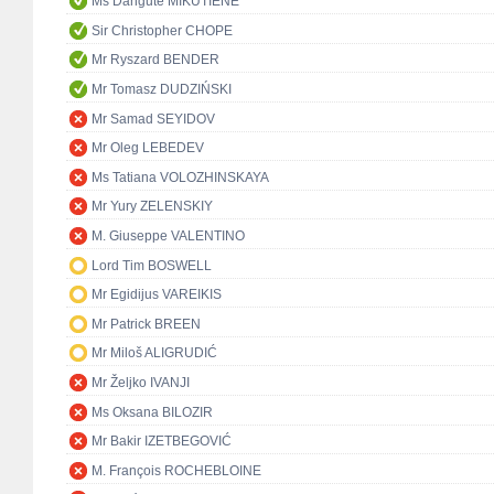
Ms Dangutė MIKUTIENĖ
Sir Christopher CHOPE
Mr Ryszard BENDER
Mr Tomasz DUDZIŃSKI
Mr Samad SEYIDOV
Mr Oleg LEBEDEV
Ms Tatiana VOLOZHINSKAYA
Mr Yury ZELENSKIY
M. Giuseppe VALENTINO
Lord Tim BOSWELL
Mr Egidijus VAREIKIS
Mr Patrick BREEN
Mr Miloš ALIGRUDIĆ
Mr Željko IVANJI
Ms Oksana BILOZIR
Mr Bakir IZETBEGOVIĆ
M. François ROCHEBLOINE