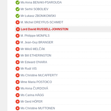
Ms Anna BENAKI-PSAROUDA
Mr Serhii SOBOLIEV
Mr Łukasz ZBONIKOWSKI
M. Michel DREYFUS-SCHMIDT
Lord David RUSSELL-JOHNSTON
M. Philippe MONFILS
M. Jean-Guy BRANGER
Mr Miloš MELČÁK
Mr Bill ETHERINGTON
Mr Edward O'HARA
Mr Rudi VIS
Ms Christine McCAFFERTY
Mme Maria POSTOICO
Ms Anna ČURDOVÁ
Ms Carina HÄGG
Mr Gerd HÖFER
Ms Christine MUTTONEN