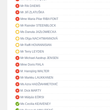
Mr Rik DAEMS
Mr Jiří ZLATUŠKA
Mme Maria Pilar RIBA FONT
Mr Rainder STEENBLOCK
Ms Danuta JAZŁOWIECKA
Ms Oľga NACHTMANNOVÁ
Mr Raffi HOVANNISIAN
Mr Terry LEYDEN
Mr Michael Aastrup JENSEN
Mme Doris FIALA
M. Hansjörg WALTER
Mr Markku LAUKKANEN
Ms Azra HADŽIAHMETOVIĆ
M. Dick MARTY
Mr Mátyás EÖRSI
Ms Cecilia KEAVENEY