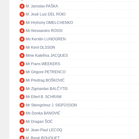
M. Jaroslav PAŠKA
M. José Luiz DEL ROIO
Mr Hryhoriy OMELCHENKO
Mr Alessandro ROSSI
Ms Kerstin LUNDGREN
Mr Kent OLSSON
Mme Kateřina JACQUES
Mr Frans WEEKERS
Mr Grigore PETRENCO
Mr Predrag BOŠKOVIĆ
Mr Zigmantas BALČYTIS
Mr Ellert B. SCHRAM
Mr Steingrímur J. SIGFÚSSON
Ms Donka BANOVIĆ
Mr Dragan ŠOĆ
M. Jean-Paul LECOQ
M. René ROUQUET