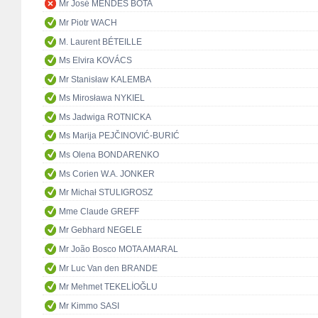
Mr José MENDES BOTA
Mr Piotr WACH
M. Laurent BÉTEILLE
Ms Elvira KOVÁCS
Mr Stanisław KALEMBA
Ms Mirosława NYKIEL
Ms Jadwiga ROTNICKA
Ms Marija PEJČINOVIĆ-BURIĆ
Ms Olena BONDARENKO
Ms Corien W.A. JONKER
Mr Michał STULIGROSZ
Mme Claude GREFF
Mr Gebhard NEGELE
Mr João Bosco MOTA AMARAL
Mr Luc Van den BRANDE
Mr Mehmet TEKELİOĞLU
Mr Kimmo SASI