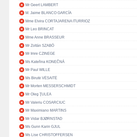
Mr Geert LAMBERT
M. Jaime BLANCO GARCÍA
Mme Elvira CORTAJARENA ITURRIOZ
Mr Leo BRINCAT
Mme Anne BRASSEUR
Mr Zoltán SZABÓ
Mr Imre CZINEGE
Ms Kateřina KONEČNÁ
Mr Paul WILLE
Ms Birutė VĖSAITĖ
Mr Morten MESSERSCHMIDT
Mr Oleg ŢULEA
Mr Valeriu COSARCIUC
Mr Maximiano MARTINS
Mr Vidar BJØRNSTAD
Ms Gunn Karin GJUL
Ms Lise CHRISTOFFERSEN