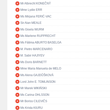
Mr Albrecht KONEČNÝ
Mme Lydie ERR
Ms Mirjana FERIĆ-VAC
Sir Alan MEALE
Ms Gisela WURM
Ms Marlene RUPPRECHT
Ms Fátima ABURTO BASELGA
M. Pietro MARCENARO
M. Sabir HAJIYEV
Ms Doris BARNETT
Mme Maria Manuela de MELO
Ms Alena GAJDŮŠKOVÁ
Lord John E. TOMLINSON
Mr Marek WIKIŃSKI
Ms Carina OHLSSON
Mr Boriss CILEVIČS
Ms Krista KIURU