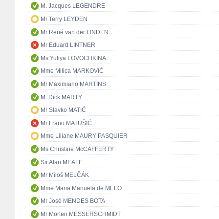
M. Jacques LEGENDRE
Mr Terry LEYDEN
Mr René van der LINDEN
Mr Eduard LINTNER
Ms Yuliya LOVOCHKINA
Mme Milica MARKOVIĆ
Mr Maximiano MARTINS
M. Dick MARTY
Mr Slavko MATIĆ
Mr Frano MATUŠIĆ
Mme Liliane MAURY PASQUIER
Ms Christine McCAFFERTY
Sir Alan MEALE
Mr Miloš MELČÁK
Mme Maria Manuela de MELO
Mr José MENDES BOTA
Mr Morten MESSERSCHMIDT