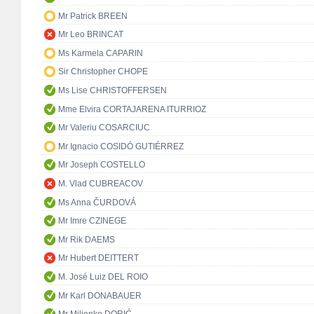
Mr Patrick BREEN
Mr Leo BRINCAT
Ms Karmela CAPARIN
Sir Christopher CHOPE
Ms Lise CHRISTOFFERSEN
Mme Elvira CORTAJARENA ITURRIOZ
Mr Valeriu COSARCIUC
Mr Ignacio COSIDÓ GUTIÉRREZ
Mr Joseph COSTELLO
M. Vlad CUBREACOV
Ms Anna ČURDOVÁ
Mr Imre CZINEGE
Mr Rik DAEMS
Mr Hubert DEITTERT
M. José Luiz DEL ROIO
Mr Karl DONABAUER