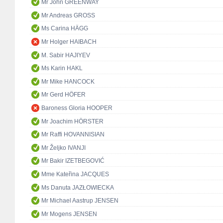
Mr John GREENWAY
Mr Andreas GROSS
Ms Carina HÄGG
Mr Holger HAIBACH
M. Sabir HAJIYEV
Ms Karin HAKL
Mr Mike HANCOCK
Mr Gerd HÖFER
Baroness Gloria HOOPER
Mr Joachim HÖRSTER
Mr Raffi HOVANNISIAN
Mr Željko IVANJI
Mr Bakir IZETBEGOVIĆ
Mme Kateřina JACQUES
Ms Danuta JAZŁOWIECKA
Mr Michael Aastrup JENSEN
Mr Mogens JENSEN