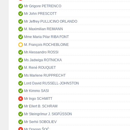
Mr Grigore PETRENCO
Mr John PRESCOTT
Mr Jeffrey PULLICINO ORLANDO
M. Maximilian REIMANN
Mme Maria Pilar RIBA FONT
M. François ROCHEBLOINE
Mr Alessandro ROSSI
Ms Jadwiga ROTNICKA
M. René ROUQUET
Ms Marlene RUPPRECHT
Lord David RUSSELL-JOHNSTON
Mr Kimmo SASI
Mr Ingo SCHMITT
Mr Ellert B. SCHRAM
Mr Steingrímur J. SIGFÚSSON
Mr Serhii SOBOLIEV
Mr Dragan ŠOĆ