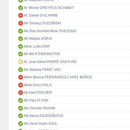
Mr Miljenko DORIĆ
M. Michel DREYFUS-SCHMIDT
M. Daniel DUCARME
Mr Tomasz DUDZIŃSKI
Ms Åse Gunhild Woie DUESUND
Mr Mátyás EÖRSI
Mme Lydie ERR
Mr Bill ETHERINGTON
M. Joan Albert FARRÉ SANTURÉ
Ms Mirjana FERIĆ-VAC
Mme Blanca FERNÁNDEZ-CAPEL BAÑOS
Mme Doris FIALA
Mr Axel FISCHER
Mr Paul FLYNN
Ms Pernille FRAHM
Ms Alena GAJDŮŠKOVÁ
Ms Gunn Karin GJUL