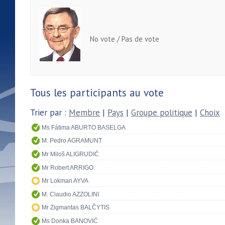
No vote / Pas de vote
Tous les participants au vote
Trier par :
Membre
|
Pays
|
Groupe politique
|
Choix
Ms Fátima ABURTO BASELGA
M. Pedro AGRAMUNT
Mr Miloš ALIGRUDIĆ
Mr Robert ARRIGO
Mr Lokman AYVA
M. Claudio AZZOLINI
Mr Zigmantas BALČYTIS
Ms Donka BANOVIĆ