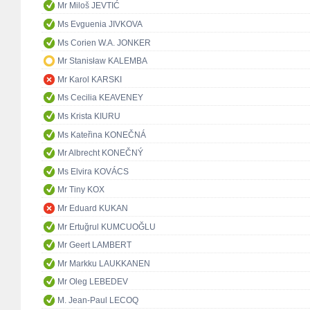
Mr Miloš JEVTIĆ
Ms Evguenia JIVKOVA
Ms Corien W.A. JONKER
Mr Stanisław KALEMBA
Mr Karol KARSKI
Ms Cecilia KEAVENEY
Ms Krista KIURU
Ms Kateřina KONEČNÁ
Mr Albrecht KONEČNÝ
Ms Elvira KOVÁCS
Mr Tiny KOX
Mr Eduard KUKAN
Mr Ertuğrul KUMCUOĞLU
Mr Geert LAMBERT
Mr Markku LAUKKANEN
Mr Oleg LEBEDEV
M. Jean-Paul LECOQ