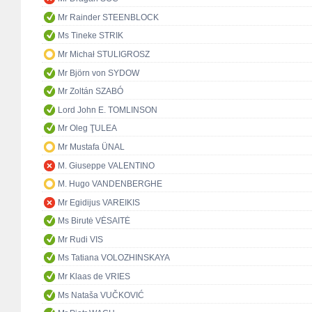
Mr Rainder STEENBLOCK
Ms Tineke STRIK
Mr Michał STULIGROSZ
Mr Björn von SYDOW
Mr Zoltán SZABÓ
Lord John E. TOMLINSON
Mr Oleg ŢULEA
Mr Mustafa ÜNAL
M. Giuseppe VALENTINO
M. Hugo VANDENBERGHE
Mr Egidijus VAREIKIS
Ms Birutė VĖSAITĖ
Mr Rudi VIS
Ms Tatiana VOLOZHINSKAYA
Mr Klaas de VRIES
Ms Nataša VUČKOVIĆ