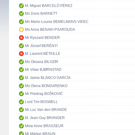
M. Miguel BARCELÓ PÉREZ
Ms Doris BARNETT
Ms Marie-Louise BEMELMANS-VIDEC
Ms Anna BENAKI-PSAROUDA
Mr Ryszard BENDER
Mr József BERÉNYI
M. Laurent BÉTEILLE
Ms Oksana BILOZIR
Mr Vidar BJØRNSTAD
M. Jaime BLANCO GARCÍA
Ms Olena BONDARENKO
Mr Predrag BOŠKOVIĆ
Lord Tim BOSWELL
Mr Luc Van den BRANDE
M. Jean-Guy BRANGER
Mme Anne BRASSEUR
Mr Márton BRAUN