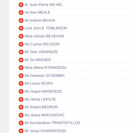
M. Jean-Pierre MICHEL
Sir Alan MEALE
Mr António BRAGA
Lord John E. TOMLINSON
Mme Gülsün BİLGEHAN
Ms Carina OHLSSON
Mr Tedo JAPARIDZE
Mr Tor BREMER
Mme Athina KYRIAKIDOU
Ms Deborah SCHEMBRI
Ms Laura SEARA
Ms Guguli MAGRADZE
Ms Orinta LEIPUTĖ
Mr Robert BIEDROŃ
Ms Vesna MARJANOVIĆ
Mr Konstantinos TRIANTAFYLLOS
Mr Jonas GUNNARSSON