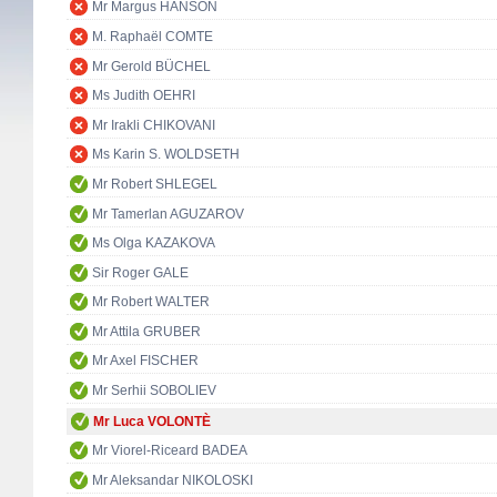
Mr Margus HANSON
M. Raphaël COMTE
Mr Gerold BÜCHEL
Ms Judith OEHRI
Mr Irakli CHIKOVANI
Ms Karin S. WOLDSETH
Mr Robert SHLEGEL
Mr Tamerlan AGUZAROV
Ms Olga KAZAKOVA
Sir Roger GALE
Mr Robert WALTER
Mr Attila GRUBER
Mr Axel FISCHER
Mr Serhii SOBOLIEV
Mr Luca VOLONTÈ
Mr Viorel-Riceard BADEA
Mr Aleksandar NIKOLOSKI