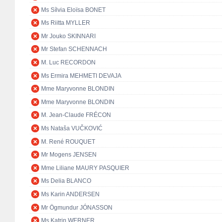
Ms Sílvia Eloïsa BONET
Ms Riitta MYLLER
Mr Jouko SKINNARI
Mr Stefan SCHENNACH
M. Luc RECORDON
Ms Ermira MEHMETI DEVAJA
Mme Maryvonne BLONDIN
Mme Maryvonne BLONDIN
M. Jean-Claude FRÉCON
Ms Nataša VUČKOVIĆ
M. René ROUQUET
Mr Mogens JENSEN
Mme Liliane MAURY PASQUIER
Ms Delia BLANCO
Ms Karin ANDERSEN
Mr Ögmundur JÓNASSON
Ms Katrin WERNER