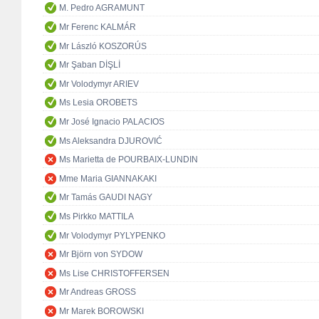
M. Pedro AGRAMUNT
Mr Ferenc KALMÁR
Mr László KOSZORÚS
Mr Şaban DİŞLİ
Mr Volodymyr ARIEV
Ms Lesia OROBETS
Mr José Ignacio PALACIOS
Ms Aleksandra DJUROVIĆ
Ms Marietta de POURBAIX-LUNDIN
Mme Maria GIANNAKAKI
Mr Tamás GAUDI NAGY
Ms Pirkko MATTILA
Mr Volodymyr PYLYPENKO
Mr Björn von SYDOW
Ms Lise CHRISTOFFERSEN
Mr Andreas GROSS
Mr Marek BOROWSKI