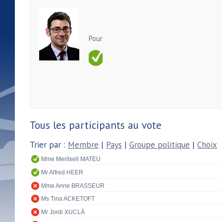
Pour
Tous les participants au vote
Trier par :
Membre
|
Pays
|
Groupe politique
|
Choix
Mme Meritxell MATEU
Mr Alfred HEER
Mme Anne BRASSEUR
Ms Tina ACKETOFT
Mr Jordi XUCLÀ