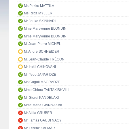
Ms Pirkko MATTILA
Ms Riitta MYLLER
Mr Jouko SKINNARI
Mme Maryvonne BLONDIN
Mme Maryvonne BLONDIN
M. Jean-Pierre MICHEL
M. André SCHNEIDER
M. Jean-Claude FRÉCON
Mr Irakli CHIKOVANI
Mr Tedo JAPARIDZE
Ms Guguli MAGRADZE
Mme Chiora TAKTAKISHVILI
Mr Giorgi KANDELAKI
Mme Maria GIANNAKAKI
Mr Attila GRUBER
Mr Tamás GAUDI NAGY
Mr Ferenc KALMÁR