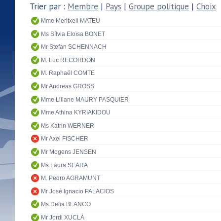
Trier par :
Membre
|
Pays
|
Groupe politique
|
Choix
Mme Meritxell MATEU
Ms Sílvia Eloïsa BONET
Mr Stefan SCHENNACH
M. Luc RECORDON
M. Raphaël COMTE
Mr Andreas GROSS
Mme Liliane MAURY PASQUIER
Mme Athina KYRIAKIDOU
Ms Katrin WERNER
Mr Axel FISCHER
Mr Mogens JENSEN
Ms Laura SEARA
M. Pedro AGRAMUNT
Mr José Ignacio PALACIOS
Ms Delia BLANCO
Mr Jordi XUCLÀ