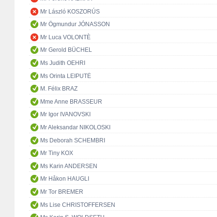
Mr László KOSZORÚS
Mr Ögmundur JÓNASSON
Mr Luca VOLONTÈ
Mr Gerold BÜCHEL
Ms Judith OEHRI
Ms Orinta LEIPUTĖ
M. Félix BRAZ
Mme Anne BRASSEUR
Mr Igor IVANOVSKI
Mr Aleksandar NIKOLOSKI
Ms Deborah SCHEMBRI
Mr Tiny KOX
Ms Karin ANDERSEN
Mr Håkon HAUGLI
Mr Tor BREMER
Ms Lise CHRISTOFFERSEN