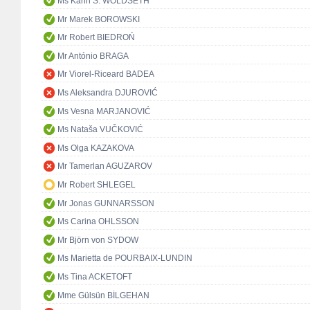
Ms Karin S. WOLDSETH
Mr Marek BOROWSKI
Mr Robert BIEDROŃ
Mr António BRAGA
Mr Viorel-Riceard BADEA
Ms Aleksandra DJUROVIĆ
Ms Vesna MARJANOVIĆ
Ms Nataša VUČKOVIĆ
Ms Olga KAZAKOVA
Mr Tamerlan AGUZAROV
Mr Robert SHLEGEL
Mr Jonas GUNNARSSON
Ms Carina OHLSSON
Mr Björn von SYDOW
Ms Marietta de POURBAIX-LUNDIN
Ms Tina ACKETOFT
Mme Gülsün BİLGEHAN