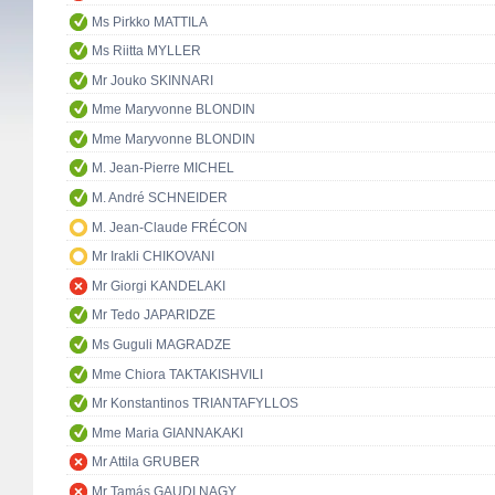
Ms Pirkko MATTILA
Ms Riitta MYLLER
Mr Jouko SKINNARI
Mme Maryvonne BLONDIN
Mme Maryvonne BLONDIN
M. Jean-Pierre MICHEL
M. André SCHNEIDER
M. Jean-Claude FRÉCON
Mr Irakli CHIKOVANI
Mr Giorgi KANDELAKI
Mr Tedo JAPARIDZE
Ms Guguli MAGRADZE
Mme Chiora TAKTAKISHVILI
Mr Konstantinos TRIANTAFYLLOS
Mme Maria GIANNAKAKI
Mr Attila GRUBER
Mr Tamás GAUDI NAGY