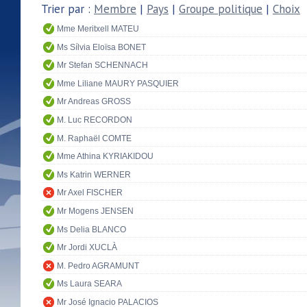
Trier par :
Membre
|
Pays
|
Groupe politique
|
Choix
Mme Meritxell MATEU
Ms Sílvia Eloïsa BONET
Mr Stefan SCHENNACH
Mme Liliane MAURY PASQUIER
Mr Andreas GROSS
M. Luc RECORDON
M. Raphaël COMTE
Mme Athina KYRIAKIDOU
Ms Katrin WERNER
Mr Axel FISCHER
Mr Mogens JENSEN
Ms Delia BLANCO
Mr Jordi XUCLÀ
M. Pedro AGRAMUNT
Ms Laura SEARA
Mr José Ignacio PALACIOS