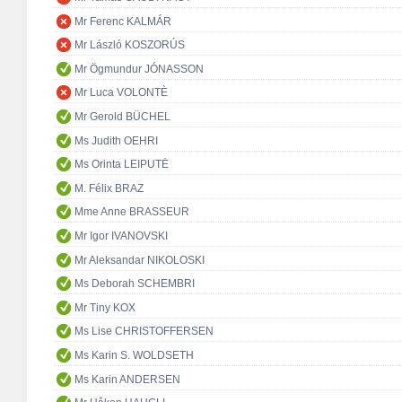
Mr Ferenc KALMÁR
Mr László KOSZORÚS
Mr Ögmundur JÓNASSON
Mr Luca VOLONTÈ
Mr Gerold BÜCHEL
Ms Judith OEHRI
Ms Orinta LEIPUTĖ
M. Félix BRAZ
Mme Anne BRASSEUR
Mr Igor IVANOVSKI
Mr Aleksandar NIKOLOSKI
Ms Deborah SCHEMBRI
Mr Tiny KOX
Ms Lise CHRISTOFFERSEN
Ms Karin S. WOLDSETH
Ms Karin ANDERSEN