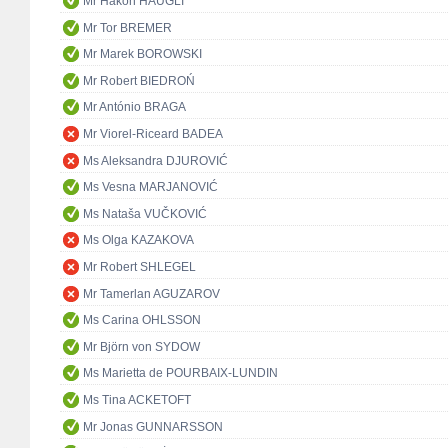
Mr Håkon HAUGLI
Mr Tor BREMER
Mr Marek BOROWSKI
Mr Robert BIEDROŃ
Mr António BRAGA
Mr Viorel-Riceard BADEA
Ms Aleksandra DJUROVIĆ
Ms Vesna MARJANOVIĆ
Ms Nataša VUČKOVIĆ
Ms Olga KAZAKOVA
Mr Robert SHLEGEL
Mr Tamerlan AGUZAROV
Ms Carina OHLSSON
Mr Björn von SYDOW
Ms Marietta de POURBAIX-LUNDIN
Ms Tina ACKETOFT
Mr Jonas GUNNARSSON