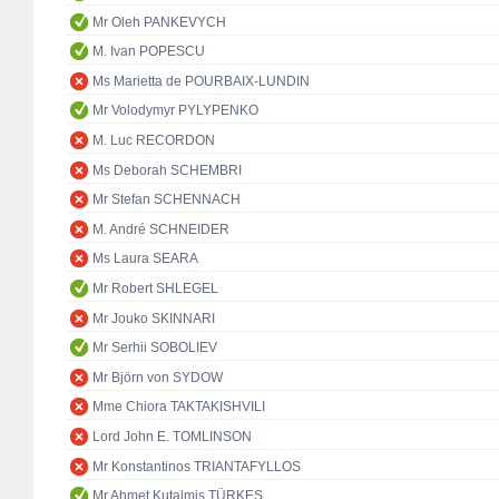
Mr Oleh PANKEVYCH
M. Ivan POPESCU
Ms Marietta de POURBAIX-LUNDIN
Mr Volodymyr PYLYPENKO
M. Luc RECORDON
Ms Deborah SCHEMBRI
Mr Stefan SCHENNACH
M. André SCHNEIDER
Ms Laura SEARA
Mr Robert SHLEGEL
Mr Jouko SKINNARI
Mr Serhii SOBOLIEV
Mr Björn von SYDOW
Mme Chiora TAKTAKISHVILI
Lord John E. TOMLINSON
Mr Konstantinos TRIANTAFYLLOS
Mr Ahmet Kutalmiş TÜRKEŞ