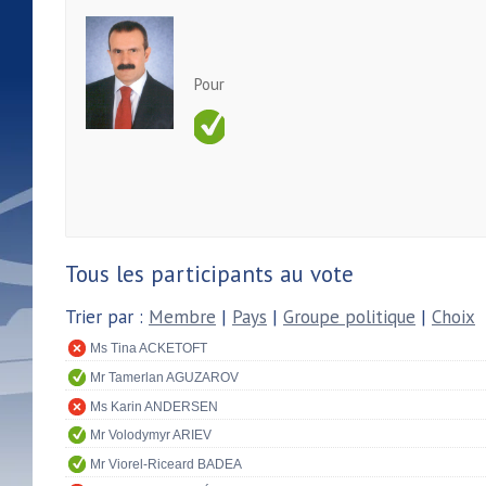
Pour
Tous les participants au vote
Trier par :
Membre
|
Pays
|
Groupe politique
|
Choix
Ms Tina ACKETOFT
Mr Tamerlan AGUZAROV
Ms Karin ANDERSEN
Mr Volodymyr ARIEV
Mr Viorel-Riceard BADEA