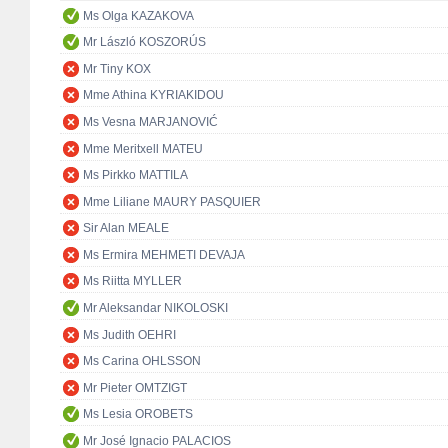
Ms Olga KAZAKOVA
Mr László KOSZORÚS
Mr Tiny KOX
Mme Athina KYRIAKIDOU
Ms Vesna MARJANOVIĆ
Mme Meritxell MATEU
Ms Pirkko MATTILA
Mme Liliane MAURY PASQUIER
Sir Alan MEALE
Ms Ermira MEHMETI DEVAJA
Ms Riitta MYLLER
Mr Aleksandar NIKOLOSKI
Ms Judith OEHRI
Ms Carina OHLSSON
Mr Pieter OMTZIGT
Ms Lesia OROBETS
Mr José Ignacio PALACIOS