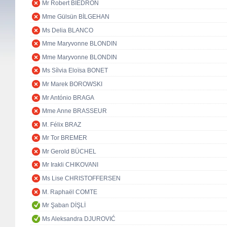
Mr Robert BIEDROŃ
Mme Gülsün BİLGEHAN
Ms Delia BLANCO
Mme Maryvonne BLONDIN
Mme Maryvonne BLONDIN
Ms Sílvia Eloïsa BONET
Mr Marek BOROWSKI
Mr António BRAGA
Mme Anne BRASSEUR
M. Félix BRAZ
Mr Tor BREMER
Mr Gerold BÜCHEL
Mr Irakli CHIKOVANI
Ms Lise CHRISTOFFERSEN
M. Raphaël COMTE
Mr Şaban DİŞLİ
Ms Aleksandra DJUROVIĆ