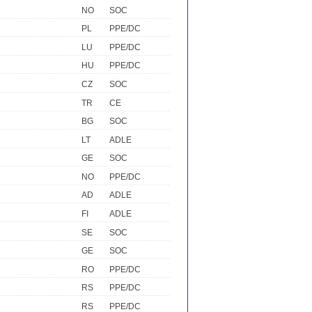
NO
SOC
PL
PPE/DC
LU
PPE/DC
HU
PPE/DC
CZ
SOC
TR
CE
BG
SOC
LT
ADLE
GE
SOC
NO
PPE/DC
AD
ADLE
FI
ADLE
SE
SOC
GE
SOC
RO
PPE/DC
RS
PPE/DC
RS
PPE/DC