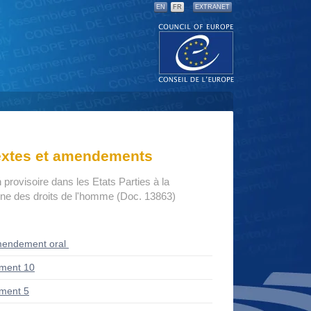
EN
FR
EXTRANET
textes et amendements
 provisoire dans les Etats Parties à la
ne des droits de l'homme (Doc. 13863)
endement oral
ment 10
ment 5