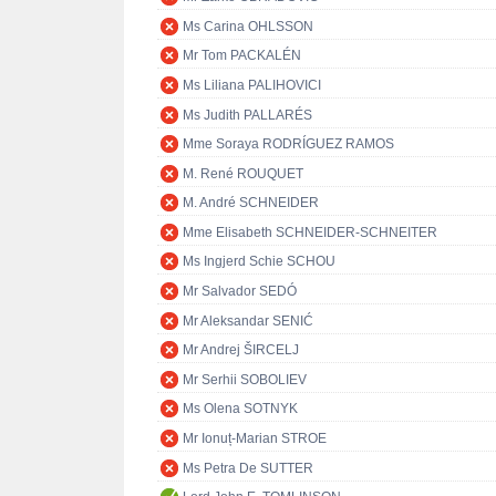
Ms Carina OHLSSON
Mr Tom PACKALÉN
Ms Liliana PALIHOVICI
Ms Judith PALLARÉS
Mme Soraya RODRÍGUEZ RAMOS
M. René ROUQUET
M. André SCHNEIDER
Mme Elisabeth SCHNEIDER-SCHNEITER
Ms Ingjerd Schie SCHOU
Mr Salvador SEDÓ
Mr Aleksandar SENIĆ
Mr Andrej ŠIRCELJ
Mr Serhii SOBOLIEV
Ms Olena SOTNYK
Mr Ionuț-Marian STROE
Ms Petra De SUTTER