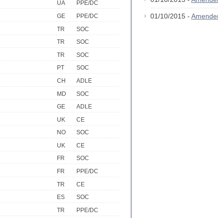
UA
PPE/DC
01/10/2015 -
Amende
GE
PPE/DC
TR
SOC
TR
SOC
TR
SOC
PT
SOC
CH
ADLE
MD
SOC
GE
ADLE
UK
CE
NO
SOC
UK
CE
FR
SOC
FR
PPE/DC
TR
CE
ES
SOC
TR
PPE/DC