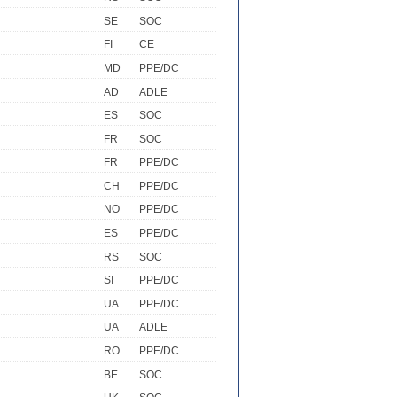
SE
SOC
FI
CE
MD
PPE/DC
AD
ADLE
ES
SOC
FR
SOC
FR
PPE/DC
CH
PPE/DC
NO
PPE/DC
ES
PPE/DC
RS
SOC
SI
PPE/DC
UA
PPE/DC
UA
ADLE
RO
PPE/DC
BE
SOC