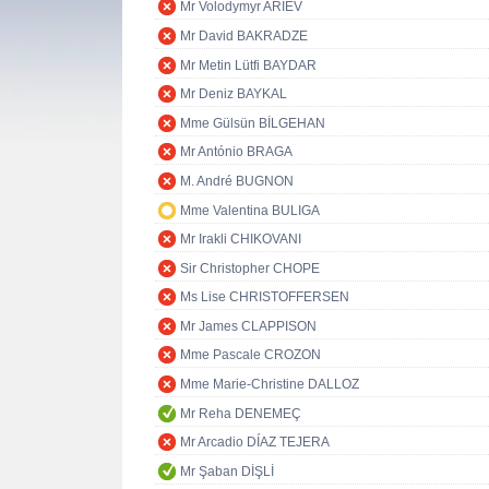
Mr Volodymyr ARIEV
Mr David BAKRADZE
Mr Metin Lütfi BAYDAR
Mr Deniz BAYKAL
Mme Gülsün BİLGEHAN
Mr António BRAGA
M. André BUGNON
Mme Valentina BULIGA
Mr Irakli CHIKOVANI
Sir Christopher CHOPE
Ms Lise CHRISTOFFERSEN
Mr James CLAPPISON
Mme Pascale CROZON
Mme Marie-Christine DALLOZ
Mr Reha DENEMEÇ
Mr Arcadio DÍAZ TEJERA
Mr Şaban DİŞLİ