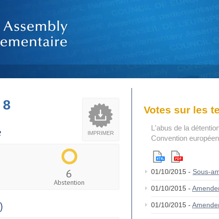
 8
Votes sur les 
L'abus de la détention
e
IMPRIMER
Convention européen
6
01/10/2015 -
Sous-am
Abstention
01/10/2015 -
Amende
)
01/10/2015 -
Amende