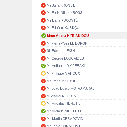
Ms Julia KRONLID
Mr Eerik-Niiles KROSS
Ms Dalia KUODYTĖ
Mr Ertuğrul KÜRKÇÜ
Mme Athina KYRIAKIDOU
M. Pierre-Yves LE BORGN'
Sir Edward LEIGH
Mr George LOUCAIDES
Ms Antigoni LYMPERAKI
M. Philippe MAHOUX
Mr Frano MATUŠIĆ
Mr João Bosco MOTA AMARAL
M. Andrei NEGUTA
Mr Miroslav NENUTIL
Mr Michele NICOLETTI
Ms Marija OBRADOVIĆ
Mr Žarko OBRADOVIĆ