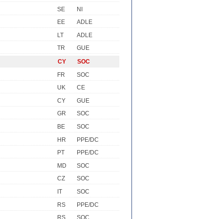
SE
NI
EE
ADLE
LT
ADLE
TR
GUE
CY
SOC
FR
SOC
UK
CE
CY
GUE
GR
SOC
BE
SOC
HR
PPE/DC
PT
PPE/DC
MD
SOC
CZ
SOC
IT
SOC
RS
PPE/DC
RS
SOC