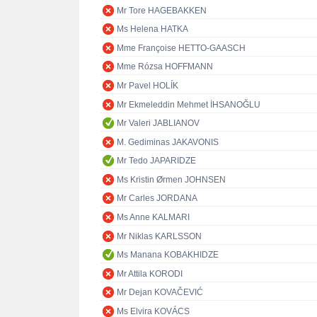
Mr Tore HAGEBAKKEN
Ms Helena HATKA
Mme Françoise HETTO-GAASCH
Mme Rózsa HOFFMANN
Mr Pavel HOLÍK
Mr Ekmeleddin Mehmet İHSANOĞLU
Mr Valeri JABLIANOV
M. Gediminas JAKAVONIS
Mr Tedo JAPARIDZE
Ms Kristin Ørmen JOHNSEN
Mr Carles JORDANA
Ms Anne KALMARI
Mr Niklas KARLSSON
Ms Manana KOBAKHIDZE
Mr Attila KORODI
Mr Dejan KOVAČEVIĆ
Ms Elvira KOVÁCS