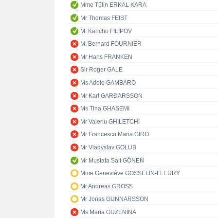
Mme Tülin ERKAL KARA
Mr Thomas FEIST
M. Kancho FILIPOV
M. Bernard FOURNIER
Mr Hans FRANKEN
Sir Roger GALE
Ms Adele GAMBARO
Mr Karl GARÐARSSON
Ms Tina GHASEMI
Mr Valeriu GHILETCHI
Mr Francesco Maria GIRO
Mr Vladyslav GOLUB
Mr Mustafa Sait GÖNEN
Mme Geneviève GOSSELIN-FLEURY
Mr Andreas GROSS
Mr Jonas GUNNARSSON
Ms Maria GUZENINA