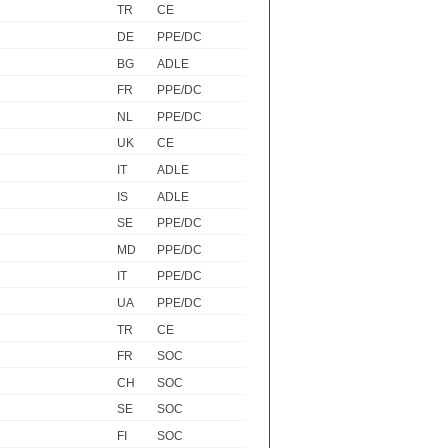
TR
CE
DE
PPE/DC
BG
ADLE
FR
PPE/DC
NL
PPE/DC
UK
CE
IT
ADLE
IS
ADLE
SE
PPE/DC
MD
PPE/DC
IT
PPE/DC
UA
PPE/DC
TR
CE
FR
SOC
CH
SOC
SE
SOC
FI
SOC