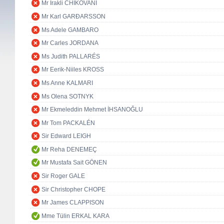
Mr Irakli CHIKOVANI
Mr Karl GARÐARSSON
Ms Adele GAMBARO
Mr Carles JORDANA
Ms Judith PALLARÉS
Mr Eerik-Niiles KROSS
Ms Anne KALMARI
Ms Olena SOTNYK
Mr Ekmeleddin Mehmet İHSANOĞLU
Mr Tom PACKALÉN
Sir Edward LEIGH
Mr Reha DENEMEÇ
Mr Mustafa Sait GÖNEN
Sir Roger GALE
Sir Christopher CHOPE
Mr James CLAPPISON
Mme Tülin ERKAL KARA