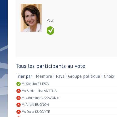
Pour
Tous les participants au vote
Trier par :
Membre
|
Pays
|
Groupe politique
|
Choix
M. Kancho FILIPOV
Ms Sirkka-Liisa ANTTILA
M. Gediminas JAKAVONIS
M. André BUGNON
Ms Dalia KUODYTĖ