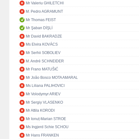
Mr Valeriu GHILETCHI
M. Pedro AGRAMUNT
Mr Thomas FEIST
Mr Şaban DİŞLİ
Mr David BAKRADZE
Ms Elvira KOVÁCS
Mr Serhii SOBOLIEV
M. André SCHNEIDER
Mr Frano MATUŠIĆ
Mr João Bosco MOTA AMARAL
Ms Liliana PALIHOVICI
Mr Volodymyr ARIEV
Mr Sergiy VLASENKO
Mr Attila KORODI
Mr Ionuț-Marian STROE
Ms Ingjerd Schie SCHOU
Mr Hans FRANKEN