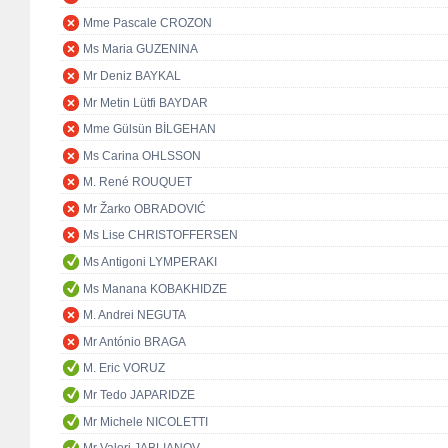
Mme Pascale CROZON
Ms Maria GUZENINA
Mr Deniz BAYKAL
Mr Metin Lütfi BAYDAR
Mme Gülsün BİLGEHAN
Ms Carina OHLSSON
M. René ROUQUET
Mr Žarko OBRADOVIĆ
Ms Lise CHRISTOFFERSEN
Ms Antigoni LYMPERAKI
Ms Manana KOBAKHIDZE
M. Andrei NEGUTA
Mr António BRAGA
M. Eric VORUZ
Mr Tedo JAPARIDZE
Mr Michele NICOLETTI