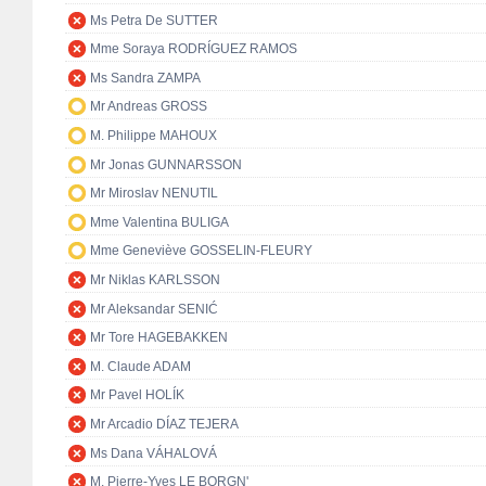
Ms Petra De SUTTER
Mme Soraya RODRÍGUEZ RAMOS
Ms Sandra ZAMPA
Mr Andreas GROSS
M. Philippe MAHOUX
Mr Jonas GUNNARSSON
Mr Miroslav NENUTIL
Mme Valentina BULIGA
Mme Geneviève GOSSELIN-FLEURY
Mr Niklas KARLSSON
Mr Aleksandar SENIĆ
Mr Tore HAGEBAKKEN
M. Claude ADAM
Mr Pavel HOLÍK
Mr Arcadio DÍAZ TEJERA
Ms Dana VÁHALOVÁ
M. Pierre-Yves LE BORGN'