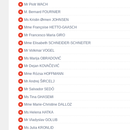
Mr Piotr WACH
M. Bernard FOURNIER
Ms Kristin Ørmen JOHNSEN
Mme Françoise HETTO-GAASCH
Mr Francesco Maria GIRO
Mme Elisabeth SCHNEIDER-SCHNEITER
Mr Volkmar VOGEL
Ms Marija OBRADOVIĆ
Mr Dejan KOVAČEVIĆ
Mme Rózsa HOFFMANN
Mr Andrej ŠIRCELJ
Mr Salvador SEDÓ
Ms Tina GHASEMI
Mme Marie-Christine DALLOZ
Ms Helena HATKA
Mr Vladyslav GOLUB
Ms Julia KRONLID