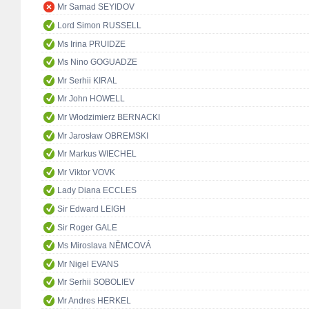
Mr Samad SEYIDOV
Lord Simon RUSSELL
Ms Irina PRUIDZE
Ms Nino GOGUADZE
Mr Serhii KIRAL
Mr John HOWELL
Mr Włodzimierz BERNACKI
Mr Jarosław OBREMSKI
Mr Markus WIECHEL
Mr Viktor VOVK
Lady Diana ECCLES
Sir Edward LEIGH
Sir Roger GALE
Ms Miroslava NĚMCOVÁ
Mr Nigel EVANS
Mr Serhii SOBOLIEV
Mr Andres HERKEL