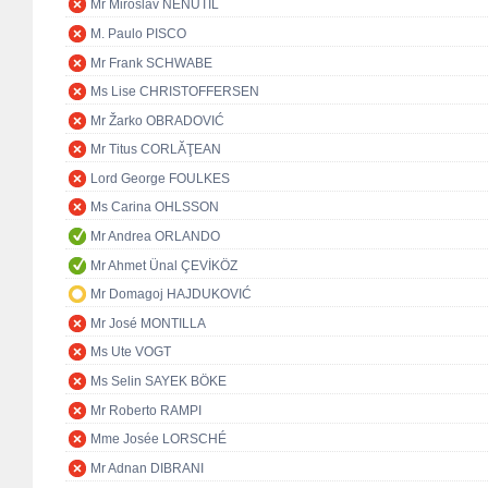
Mr Miroslav NENUTIL
M. Paulo PISCO
Mr Frank SCHWABE
Ms Lise CHRISTOFFERSEN
Mr Žarko OBRADOVIĆ
Mr Titus CORLĂŢEAN
Lord George FOULKES
Ms Carina OHLSSON
Mr Andrea ORLANDO
Mr Ahmet Ünal ÇEVİKÖZ
Mr Domagoj HAJDUKOVIĆ
Mr José MONTILLA
Ms Ute VOGT
Ms Selin SAYEK BÖKE
Mr Roberto RAMPI
Mme Josée LORSCHÉ
Mr Adnan DIBRANI