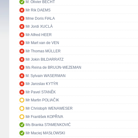
M. Olivier BECHT
Mr Rik DAEMS
Mme Doris FIALA
Mr Jordi XUCLÀ
Mr Alfred HEER
Mr Mart van de VEN
Mr Thomas MÜLLER
Mr Jokin BILDARRATZ
Ms Reina de BRUIJN-WEZEMAN
M. Sylvain WASERMAN
Mr Jaroslav KYTÝR
Mr Pavel STANĚK
Mr Martin POLIAČIK
Mr Christoph WENAWESER
Mr František KOPŘIVA
Ms Branka STAMENKOVIĆ
Mr Maciej MASŁOWSKI