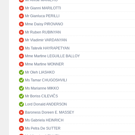
Mr Alvise MANIERO
Mr Gianni MARILOTTI
Mr Gianluca PERILLI
Mme Daisy PIROVANO
Mr Ruben RUBINYAN
Mr Vladimir VARDANYAN
Ms Tatevik HAYRAPETYAN
Mme Martine LEGUILLE BALLOY
Mme Martine WONNER
Mr Oleh LIASHKO
Ms Tamar CHUGOSHVILI
Ms Marianne MIKKO
Mr Boriss CILEVIČS
Lord Donald ANDERSON
Baroness Doreen E. MASSEY
Ms Gabriela HEINRICH
Ms Petra De SUTTER