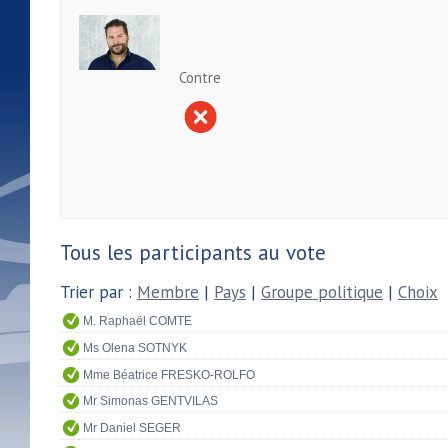
Contre
Tous les participants au vote
Trier par :
Membre
|
Pays
|
Groupe politique
|
Choix
M. Raphaël COMTE
Ms Olena SOTNYK
Mme Béatrice FRESKO-ROLFO
Mr Simonas GENTVILAS
Mr Daniel SEGER