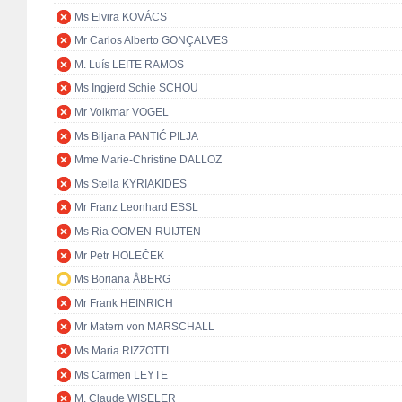
Ms Elvira KOVÁCS
Mr Carlos Alberto GONÇALVES
M. Luís LEITE RAMOS
Ms Ingjerd Schie SCHOU
Mr Volkmar VOGEL
Ms Biljana PANTIĆ PILJA
Mme Marie-Christine DALLOZ
Ms Stella KYRIAKIDES
Mr Franz Leonhard ESSL
Ms Ria OOMEN-RUIJTEN
Mr Petr HOLEČEK
Ms Boriana ÅBERG
Mr Frank HEINRICH
Mr Matern von MARSCHALL
Ms Maria RIZZOTTI
Ms Carmen LEYTE
M. Claude WISELER