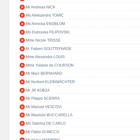
Mr Andreas NICK
Ms Aleksandra TOMIĆ
Ms Annicka ENGBLOM
Ms Dubravka FILIPOVSKI
Mme Nicole TRISSE
M. Fabien GOUTTEFARDE
Mme Alexandra LOUIS
Mme Yolaine de COURSON
Mr Marc BERNHARD
Mr Norbert KLEINWÄCHTER
Mr Jiři KOBZA
Mr Filippo SCERRA
Mr Manuel VESCOVI
Mr Maurizio BUCCARELLA
Ms Sabrina DE CARLO
Mr Fabio DI MICCO