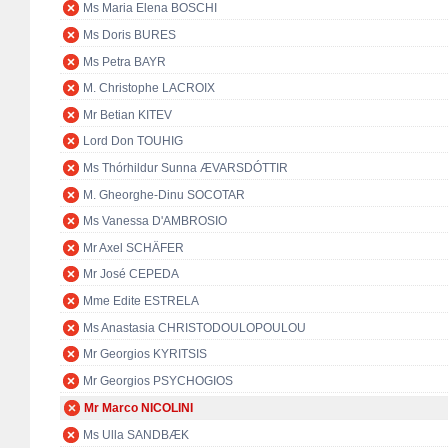
Ms Maria Elena BOSCHI
Ms Doris BURES
Ms Petra BAYR
M. Christophe LACROIX
Mr Betian KITEV
Lord Don TOUHIG
Ms Thórhildur Sunna ÆVARSDÓTTIR
M. Gheorghe-Dinu SOCOTAR
Ms Vanessa D'AMBROSIO
Mr Axel SCHÄFER
Mr José CEPEDA
Mme Edite ESTRELA
Ms Anastasia CHRISTODOULOPOULOU
Mr Georgios KYRITSIS
Mr Georgios PSYCHOGIOS
Mr Marco NICOLINI
Ms Ulla SANDBÆK