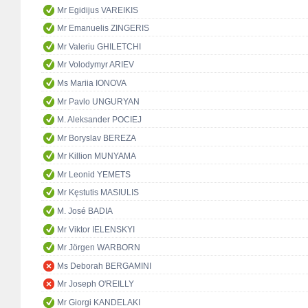
Mr Egidijus VAREIKIS
Mr Emanuelis ZINGERIS
Mr Valeriu GHILETCHI
Mr Volodymyr ARIEV
Ms Mariia IONOVA
Mr Pavlo UNGURYAN
M. Aleksander POCIEJ
Mr Boryslav BEREZA
Mr Killion MUNYAMA
Mr Leonid YEMETS
Mr Kęstutis MASIULIS
M. José BADIA
Mr Viktor IELENSKYI
Mr Jörgen WARBORN
Ms Deborah BERGAMINI
Mr Joseph O'REILLY
Mr Giorgi KANDELAKI