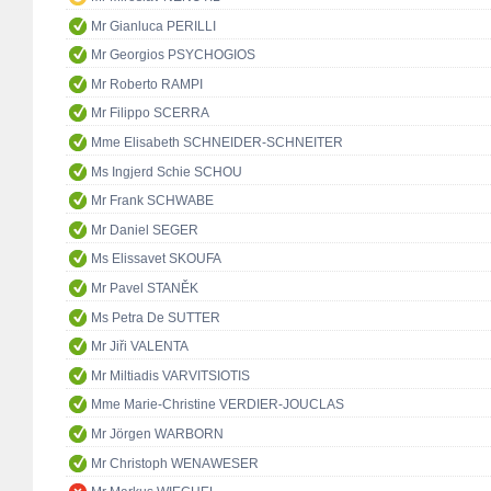
Mr Gianluca PERILLI
Mr Georgios PSYCHOGIOS
Mr Roberto RAMPI
Mr Filippo SCERRA
Mme Elisabeth SCHNEIDER-SCHNEITER
Ms Ingjerd Schie SCHOU
Mr Frank SCHWABE
Mr Daniel SEGER
Ms Elissavet SKOUFA
Mr Pavel STANĚK
Ms Petra De SUTTER
Mr Jiři VALENTA
Mr Miltiadis VARVITSIOTIS
Mme Marie-Christine VERDIER-JOUCLAS
Mr Jörgen WARBORN
Mr Christoph WENAWESER