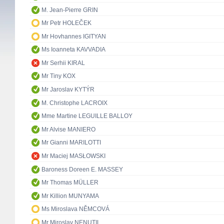
M. Jean-Pierre GRIN
Mr Petr HOLEČEK
Mr Hovhannes IGITYAN
Ms Ioanneta KAVVADIA
Mr Serhii KIRAL
Mr Tiny KOX
Mr Jaroslav KYTÝR
M. Christophe LACROIX
Mme Martine LEGUILLE BALLOY
Mr Alvise MANIERO
Mr Gianni MARILOTTI
Mr Maciej MASŁOWSKI
Baroness Doreen E. MASSEY
Mr Thomas MÜLLER
Mr Killion MUNYAMA
Ms Miroslava NĚMCOVÁ
Mr Miroslav NENUTIL