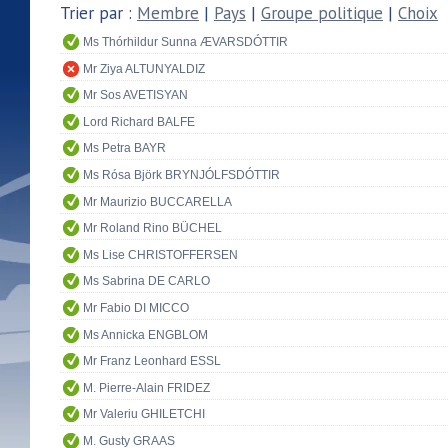
Trier par :
Membre
|
Pays
|
Groupe politique
|
Choix
Ms Thórhildur Sunna ÆVARSDÓTTIR
Mr Ziya ALTUNYALDIZ
Mr Sos AVETISYAN
Lord Richard BALFE
Ms Petra BAYR
Ms Rósa Björk BRYNJÓLFSDÓTTIR
Mr Maurizio BUCCARELLA
Mr Roland Rino BÜCHEL
Ms Lise CHRISTOFFERSEN
Ms Sabrina DE CARLO
Mr Fabio DI MICCO
Ms Annicka ENGBLOM
Mr Franz Leonhard ESSL
M. Pierre-Alain FRIDEZ
Mr Valeriu GHILETCHI
M. Gusty GRAAS