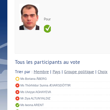
Pour
Tous les participants au vote
Trier par :
Membre
|
Pays
|
Groupe politique
|
Choix
Ms Boriana ÅBERG
Ms Thórhildur Sunna ÆVARSDÓTTIR
Ms Ulviyye AGHAYEVA
Mr Ziya ALTUNYALDIZ
Ms Iwona ARENT