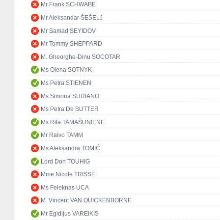
Mr Frank SCHWABE
Mr Aleksandar ŠEŠELJ
Mr Samad SEYIDOV
Mr Tommy SHEPPARD
M. Gheorghe-Dinu SOCOTAR
Ms Olena SOTNYK
Ms Petra STIENEN
Ms Simona SURIANO
Ms Petra De SUTTER
Ms Rita TAMAŠUNIENĖ
Mr Raivo TAMM
Ms Aleksandra TOMIĆ
Lord Don TOUHIG
Mme Nicole TRISSE
Ms Feleknas UCA
M. Vincent VAN QUICKENBORNE
Mr Egidijus VAREIKIS