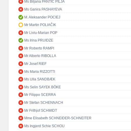
Ms Biljana PANTIĆ PILJA
Ms Ganira PASHAYEVA
M. Aleksander POCIEJ
Mr Martin POLIAČIK
Mr Liviu-Marian POP
Ms Irina PRUIDZE
Mr Roberto RAMPI
Mr Alberto RIBOLLA
Mr Josef RIEF
Ms Maria RIZZOTTI
Ms Ulla SANDBÆK
Ms Selin SAYEK BÖKE
Mr Filippo SCERRA
Mr Stefan SCHENNACH
Mr Frithjof SCHMIDT
Mme Elisabeth SCHNEIDER-SCHNEITER
Ms Ingjerd Schie SCHOU