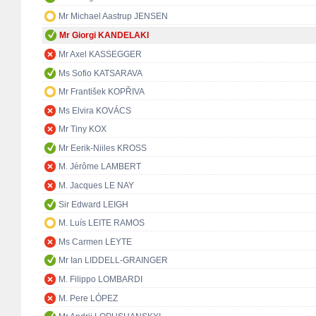
Mr Michael Aastrup JENSEN
Mr Giorgi KANDELAKI
Mr Axel KASSEGGER
Ms Sofio KATSARAVA
Mr František KOPŘIVA
Ms Elvira KOVÁCS
Mr Tiny KOX
Mr Eerik-Niiles KROSS
M. Jérôme LAMBERT
M. Jacques LE NAY
Sir Edward LEIGH
M. Luís LEITE RAMOS
Ms Carmen LEYTE
Mr Ian LIDDELL-GRAINGER
M. Filippo LOMBARDI
M. Pere LÓPEZ