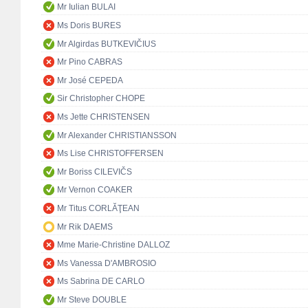
Mr Iulian BULAI
Ms Doris BURES
Mr Algirdas BUTKEVIČIUS
Mr Pino CABRAS
Mr José CEPEDA
Sir Christopher CHOPE
Ms Jette CHRISTENSEN
Mr Alexander CHRISTIANSSON
Ms Lise CHRISTOFFERSEN
Mr Boriss CILEVIČS
Mr Vernon COAKER
Mr Titus CORLĂŢEAN
Mr Rik DAEMS
Mme Marie-Christine DALLOZ
Ms Vanessa D'AMBROSIO
Ms Sabrina DE CARLO
Mr Steve DOUBLE