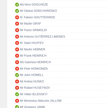
Ms Nino GOGUADZE
Mr Oleksii GONCHARENKO
M. Fabien GOUTTEFARDE
Mr Martin GRAF
Mr Paolo GRIMOLDI
Mr Antonio GUTIÉRREZ LIMONES
M. Sabir HAJIYEV
Mr Martin HEBNER
Mr Frank HEINRICH
Ms Gabriela HEINRICH
Mr Petri HONKONEN
Mr John HOWELL
Mr Andrej HUNKO
Mr Rafael HUSEYNOV
Mr Viktor IELENSKYI
Mr Momodou Malcolm JALLOW
Mr Grzegorz JANIK