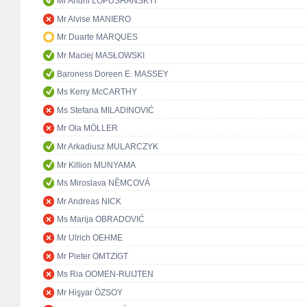
Mr Andrii LOPUSHANSKYI
Mr Alvise MANIERO
Mr Duarte MARQUES
Mr Maciej MASŁOWSKI
Baroness Doreen E. MASSEY
Ms Kerry McCARTHY
Ms Stefana MILADINOVIĆ
Mr Ola MÖLLER
Mr Arkadiusz MULARCZYK
Mr Killion MUNYAMA
Ms Miroslava NĚMCOVÁ
Mr Andreas NICK
Ms Marija OBRADOVIĆ
Mr Ulrich OEHME
Mr Pieter OMTZIGT
Ms Ria OOMEN-RUIJTEN
Mr Hişyar ÖZSOY