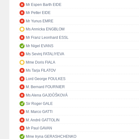
Mr Espen Barth EIDE
Mr Petter EIDE
Mr Yunus EMRE
Ms Annicka ENGBLOM
Mr Franz Leonhard ESSL
Mr Nigel EVANS
Ms Sevinj FATALIYEVA
Mme Doris FIALA
Ms Tarja FILATOV
Lord George FOULKES
M. Bernard FOURNIER
Ms Alena GAJDŮŠKOVÁ
Sir Roger GALE
M. Marco GATTI
M. André GATTOLIN
Mr Paul GAVAN
Mme Iryna GERASHCHENKO