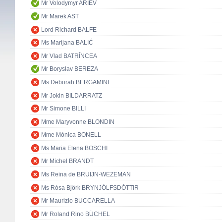
Mr Volodymyr ARIEV
Mr Marek AST
Lord Richard BALFE
Ms Marijana BALIĆ
Mr Vlad BATRÎNCEA
Mr Boryslav BEREZA
Ms Deborah BERGAMINI
Mr Jokin BILDARRATZ
Mr Simone BILLI
Mme Maryvonne BLONDIN
Mme Mònica BONELL
Ms Maria Elena BOSCHI
Mr Michel BRANDT
Ms Reina de BRUIJN-WEZEMAN
Ms Rósa Björk BRYNJÓLFSDÓTTIR
Mr Maurizio BUCCARELLA
Mr Roland Rino BÜCHEL