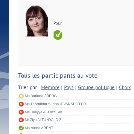
Pour
Tous les participants au vote
Trier par :
Membre
|
Pays
|
Groupe politique
|
Choix
Ms Boriana ÅBERG
Ms Thórhildur Sunna ÆVARSDÓTTIR
Ms Ulviyye AGHAYEVA
Mr Ziya ALTUNYALDIZ
Ms Iwona ARENT