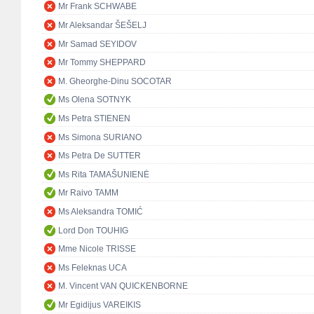
Mr Frank SCHWABE
Mr Aleksandar ŠEŠELJ
Mr Samad SEYIDOV
Mr Tommy SHEPPARD
M. Gheorghe-Dinu SOCOTAR
Ms Olena SOTNYK
Ms Petra STIENEN
Ms Simona SURIANO
Ms Petra De SUTTER
Ms Rita TAMAŠUNIENĖ
Mr Raivo TAMM
Ms Aleksandra TOMIĆ
Lord Don TOUHIG
Mme Nicole TRISSE
Ms Feleknas UCA
M. Vincent VAN QUICKENBORNE
Mr Egidijus VAREIKIS