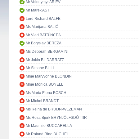
Mr Volodymyr ARIEV
Mr Marek AST
Lord Richard BALFE
Ms Marijana BALIĆ
Mr Vlad BATRÎNCEA
Mr Boryslav BEREZA
Ms Deborah BERGAMINI
Mr Jokin BILDARRATZ
Mr Simone BILLI
Mme Maryvonne BLONDIN
Mme Mònica BONELL
Ms Maria Elena BOSCHI
Mr Michel BRANDT
Ms Reina de BRUIJN-WEZEMAN
Ms Rósa Björk BRYNJÓLFSDÓTTIR
Mr Maurizio BUCCARELLA
Mr Roland Rino BÜCHEL