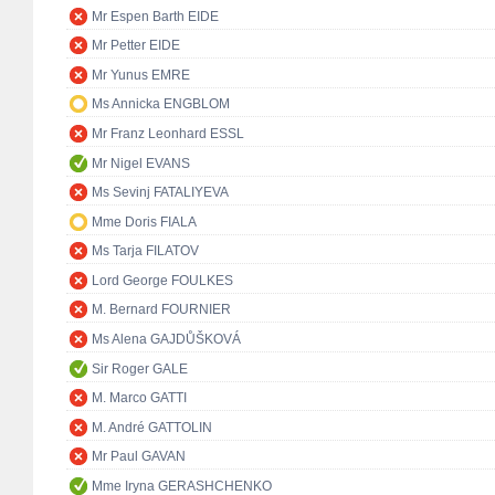
Mr Espen Barth EIDE
Mr Petter EIDE
Mr Yunus EMRE
Ms Annicka ENGBLOM
Mr Franz Leonhard ESSL
Mr Nigel EVANS
Ms Sevinj FATALIYEVA
Mme Doris FIALA
Ms Tarja FILATOV
Lord George FOULKES
M. Bernard FOURNIER
Ms Alena GAJDŮŠKOVÁ
Sir Roger GALE
M. Marco GATTI
M. André GATTOLIN
Mr Paul GAVAN
Mme Iryna GERASHCHENKO