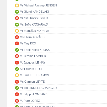
Mr Michael Aastrup JENSEN
Mr Giorgi KANDELAKI
Mr Axel KASSEGGER
Ms Sofio KATSARAVA
Mr František KOPŘIVA
Ms Elvira KOVÁCS
Mr Tiny KOX
Mr Eerik-Niiles KROSS
M. Jérôme LAMBERT
M. Jacques LE NAY
Sir Edward LEIGH
M. Luís LEITE RAMOS
Ms Carmen LEYTE
Mr Ian LIDDELL-GRAINGER
M. Filippo LOMBARDI
M. Pere LÓPEZ