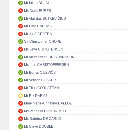
Mr Iulian BULAI
Ms Doris BURES
Mr Algirdas BUTKEVIČIUS
Mr Pino CABRAS
Mr José CEPEDA
Sir Christopher CHOPE
Ms Jette CHRISTENSEN
Mr Alexander CHRISTIANSSON
Ms Lise CHRISTOFFERSEN
Mr Boriss CILEVIČS
Mr Vernon COAKER
Mr Titus CORLĂŢEAN
Mr Rik DAEMS
Mme Marie-Christine DALLOZ
Ms Vanessa D'AMBROSIO
Ms Sabrina DE CARLO
Mr Steve DOUBLE