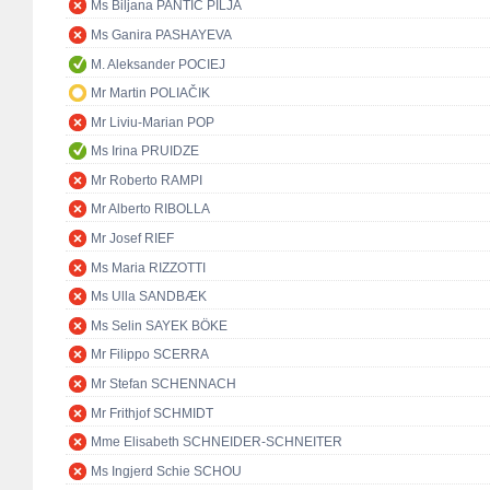
Ms Biljana PANTIĆ PILJA
Ms Ganira PASHAYEVA
M. Aleksander POCIEJ
Mr Martin POLIAČIK
Mr Liviu-Marian POP
Ms Irina PRUIDZE
Mr Roberto RAMPI
Mr Alberto RIBOLLA
Mr Josef RIEF
Ms Maria RIZZOTTI
Ms Ulla SANDBÆK
Ms Selin SAYEK BÖKE
Mr Filippo SCERRA
Mr Stefan SCHENNACH
Mr Frithjof SCHMIDT
Mme Elisabeth SCHNEIDER-SCHNEITER
Ms Ingjerd Schie SCHOU