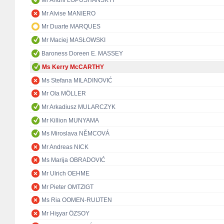
Mr Andrii LOPUSHANSKYI
Mr Alvise MANIERO
Mr Duarte MARQUES
Mr Maciej MASŁOWSKI
Baroness Doreen E. MASSEY
Ms Kerry McCARTHY
Ms Stefana MILADINOVIĆ
Mr Ola MÖLLER
Mr Arkadiusz MULARCZYK
Mr Killion MUNYAMA
Ms Miroslava NĚMCOVÁ
Mr Andreas NICK
Ms Marija OBRADOVIĆ
Mr Ulrich OEHME
Mr Pieter OMTZIGT
Ms Ria OOMEN-RUIJTEN
Mr Hişyar ÖZSOY