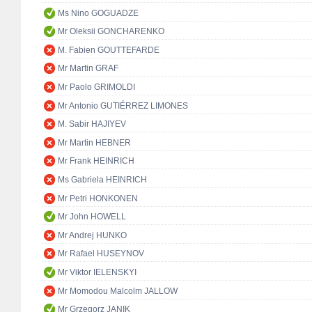
Ms Nino GOGUADZE
Mr Oleksii GONCHARENKO
M. Fabien GOUTTEFARDE
Mr Martin GRAF
Mr Paolo GRIMOLDI
Mr Antonio GUTIÉRREZ LIMONES
M. Sabir HAJIYEV
Mr Martin HEBNER
Mr Frank HEINRICH
Ms Gabriela HEINRICH
Mr Petri HONKONEN
Mr John HOWELL
Mr Andrej HUNKO
Mr Rafael HUSEYNOV
Mr Viktor IELENSKYI
Mr Momodou Malcolm JALLOW
Mr Grzegorz JANIK