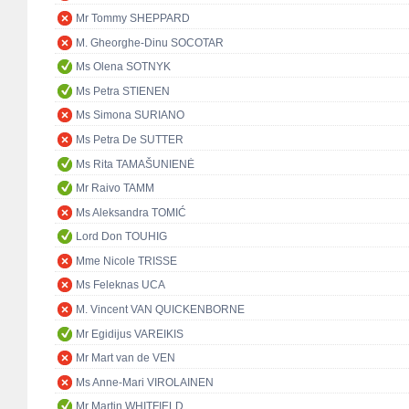
Mr Tommy SHEPPARD
M. Gheorghe-Dinu SOCOTAR
Ms Olena SOTNYK
Ms Petra STIENEN
Ms Simona SURIANO
Ms Petra De SUTTER
Ms Rita TAMAŠUNIENĖ
Mr Raivo TAMM
Ms Aleksandra TOMIĆ
Lord Don TOUHIG
Mme Nicole TRISSE
Ms Feleknas UCA
M. Vincent VAN QUICKENBORNE
Mr Egidijus VAREIKIS
Mr Mart van de VEN
Ms Anne-Mari VIROLAINEN
Mr Martin WHITFIELD