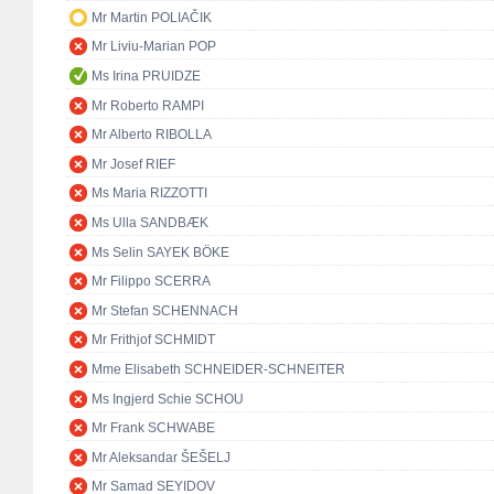
Mr Martin POLIAČIK
Mr Liviu-Marian POP
Ms Irina PRUIDZE
Mr Roberto RAMPI
Mr Alberto RIBOLLA
Mr Josef RIEF
Ms Maria RIZZOTTI
Ms Ulla SANDBÆK
Ms Selin SAYEK BÖKE
Mr Filippo SCERRA
Mr Stefan SCHENNACH
Mr Frithjof SCHMIDT
Mme Elisabeth SCHNEIDER-SCHNEITER
Ms Ingjerd Schie SCHOU
Mr Frank SCHWABE
Mr Aleksandar ŠEŠELJ
Mr Samad SEYIDOV