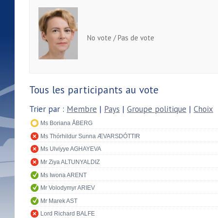
No vote / Pas de vote
Tous les participants au vote
Trier par :
Membre
|
Pays
|
Groupe politique
|
Choix
Ms Boriana ÅBERG
Ms Thórhildur Sunna ÆVARSDÓTTIR
Ms Ulviyye AGHAYEVA
Mr Ziya ALTUNYALDIZ
Ms Iwona ARENT
Mr Volodymyr ARIEV
Mr Marek AST
Lord Richard BALFE