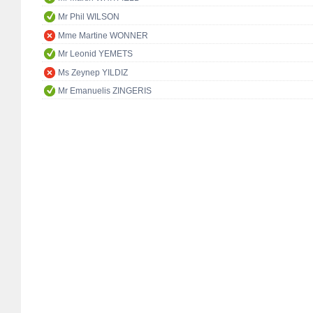
Mr Phil WILSON
Mme Martine WONNER
Mr Leonid YEMETS
Ms Zeynep YILDIZ
Mr Emanuelis ZINGERIS