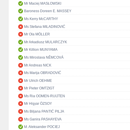
Mr Maciej MASŁOWSKI
Baroness Doreen E. MASSEY
Ms Kerry McCARTHY
Ms Stefana MILADINOVIĆ
Mr Ola MÖLLER
Mr Arkadiusz MULARCZYK
Mr Killion MUNYAMA
Ms Miroslava NĚMCOVÁ
Mr Andreas NICK
Ms Marija OBRADOVIĆ
Mr Ulrich OEHME
Mr Pieter OMTZIGT
Ms Ria OOMEN-RUIJTEN
Mr Hişyar ÖZSOY
Ms Biljana PANTIĆ PILJA
Ms Ganira PASHAYEVA
M. Aleksander POCIEJ