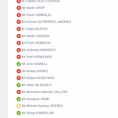
M. Fabien GOUTTEFARDE
Mr Martin GRAF
Mr Paolo GRIMOLDI
Mr Antonio GUTIÉRREZ LIMONES
M. Sabir HAJIYEV
Mr Martin HEBNER
Mr Frank HEINRICH
Ms Gabriela HEINRICH
Mr Petri HONKONEN
Mr John HOWELL
Mr Andrej HUNKO
Mr Rafael HUSEYNOV
Mr Viktor IELENSKYI
Mr Momodou Malcolm JALLOW
Mr Grzegorz JANIK
Mr Michael Aastrup JENSEN
Mr Giorgi KANDELAKI