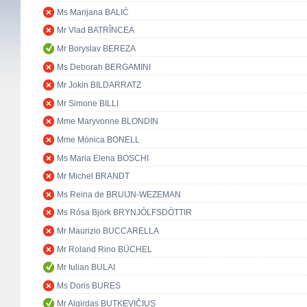
Ms Marijana BALIĆ
Mr Vlad BATRÎNCEA
Mr Boryslav BEREZA
Ms Deborah BERGAMINI
Mr Jokin BILDARRATZ
Mr Simone BILLI
Mme Maryvonne BLONDIN
Mme Mònica BONELL
Ms Maria Elena BOSCHI
Mr Michel BRANDT
Ms Reina de BRUIJN-WEZEMAN
Ms Rósa Björk BRYNJÓLFSDÓTTIR
Mr Maurizio BUCCARELLA
Mr Roland Rino BÜCHEL
Mr Iulian BULAI
Ms Doris BURES
Mr Algirdas BUTKEVIČIUS