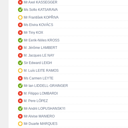
Mr Axel KASSEGGER
Ms Sofio KATSARAVA
Mr František KOPŘIVA
Ms Elvira KOVÁCS
Mr Tiny KOX
Mr Eerik-Niiles KROSS
M. Jérôme LAMBERT
M. Jacques LE NAY
Sir Edward LEIGH
M. Luís LEITE RAMOS
Ms Carmen LEYTE
Mr Ian LIDDELL-GRAINGER
M. Filippo LOMBARDI
M. Pere LÓPEZ
Mr Andrii LOPUSHANSKYI
Mr Alvise MANIERO
Mr Duarte MARQUES