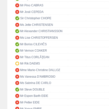
Mr Pino CABRAS
Mr José CEPEDA
Sir Christopher CHOPE
Ms Jette CHRISTENSEN
Mr Alexander CHRISTIANSSON
Ms Lise CHRISTOFFERSEN
Mr Boriss CILEVIČS
Mr Vernon COAKER
Mr Titus CORLĂŢEAN
Mr Rik DAEMS
Mme Marie-Christine DALLOZ
Ms Vanessa D'AMBROSIO
Ms Sabrina DE CARLO
Mr Steve DOUBLE
Mr Espen Barth EIDE
Mr Petter EIDE
Mr Yunus EMRE