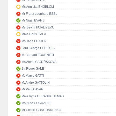
Ms Annicka ENGBLOM
Mr Franz Leonhard ESSL
Mr Nigel EVANS
Ms Sevinj FATALIYEVA
Mme Doris FIALA
Ms Tarja FILATOV
Lord George FOULKES
M. Bernard FOURNIER
Ms Alena GAJDŮŠKOVÁ
Sir Roger GALE
M. Marco GATTI
M. André GATTOLIN
Mr Paul GAVAN
Mme Iryna GERASHCHENKO
Ms Nino GOGUADZE
Mr Oleksii GONCHARENKO