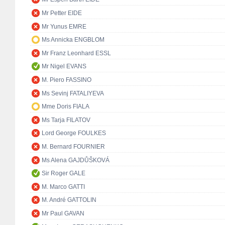
Mr Petter EIDE
Mr Yunus EMRE
Ms Annicka ENGBLOM
Mr Franz Leonhard ESSL
Mr Nigel EVANS
M. Piero FASSINO
Ms Sevinj FATALIYEVA
Mme Doris FIALA
Ms Tarja FILATOV
Lord George FOULKES
M. Bernard FOURNIER
Ms Alena GAJDŮŠKOVÁ
Sir Roger GALE
M. Marco GATTI
M. André GATTOLIN
Mr Paul GAVAN