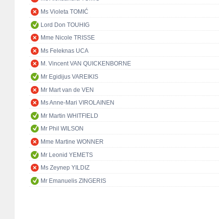
Ms Violeta TOMIĆ
Lord Don TOUHIG
Mme Nicole TRISSE
Ms Feleknas UCA
M. Vincent VAN QUICKENBORNE
Mr Egidijus VAREIKIS
Mr Mart van de VEN
Ms Anne-Mari VIROLAINEN
Mr Martin WHITFIELD
Mr Phil WILSON
Mme Martine WONNER
Mr Leonid YEMETS
Ms Zeynep YILDIZ
Mr Emanuelis ZINGERIS