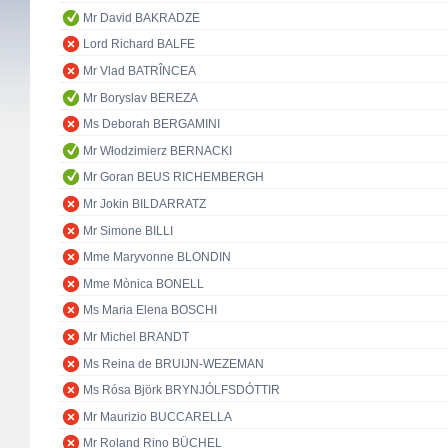
Mr David BAKRADZE
Lord Richard BALFE
Mr Vlad BATRÎNCEA
Mr Boryslav BEREZA
Ms Deborah BERGAMINI
Mr Włodzimierz BERNACKI
Mr Goran BEUS RICHEMBERGH
Mr Jokin BILDARRATZ
Mr Simone BILLI
Mme Maryvonne BLONDIN
Mme Mònica BONELL
Ms Maria Elena BOSCHI
Mr Michel BRANDT
Ms Reina de BRUIJN-WEZEMAN
Ms Rósa Björk BRYNJÓLFSDÓTTIR
Mr Maurizio BUCCARELLA
Mr Roland Rino BÜCHEL