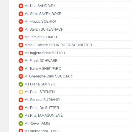
Ms Ulla SANDBÆK
Ms Selin SAYEK BÖKE
Mr Filippo SCERRA
Mr Stefan SCHENNACH
Mr Frithjof SCHMIDT
Mme Elisabeth SCHNEIDER-SCHNEITER
Ms Ingjerd Schie SCHOU
Mr Frank SCHWABE
Mr Tommy SHEPPARD
M. Gheorghe-Dinu SOCOTAR
Ms Olena SOTNYK
Ms Petra STIENEN
Ms Simona SURIANO
Ms Petra De SUTTER
Ms Rita TAMAŠUNIENĖ
Mr Raivo TAMM
Ms Aleksandra TOMIĆ