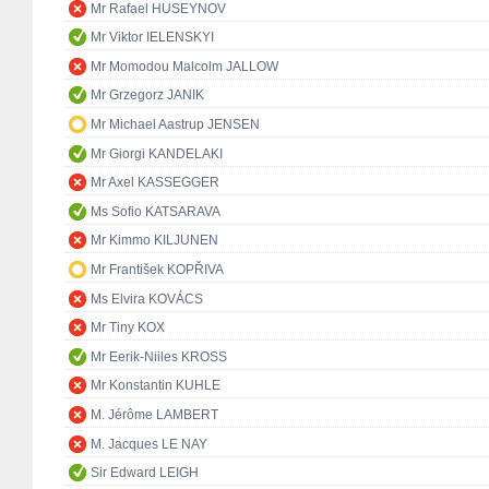
Mr Rafael HUSEYNOV
Mr Viktor IELENSKYI
Mr Momodou Malcolm JALLOW
Mr Grzegorz JANIK
Mr Michael Aastrup JENSEN
Mr Giorgi KANDELAKI
Mr Axel KASSEGGER
Ms Sofio KATSARAVA
Mr Kimmo KILJUNEN
Mr František KOPŘIVA
Ms Elvira KOVÁCS
Mr Tiny KOX
Mr Eerik-Niiles KROSS
Mr Konstantin KUHLE
M. Jérôme LAMBERT
M. Jacques LE NAY
Sir Edward LEIGH