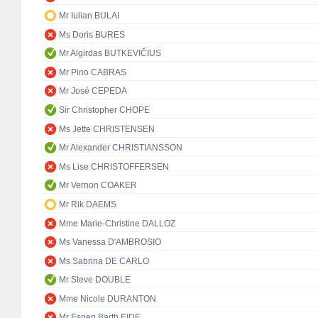
Mr Iulian BULAI
Ms Doris BURES
Mr Algirdas BUTKEVIČIUS
Mr Pino CABRAS
Mr José CEPEDA
Sir Christopher CHOPE
Ms Jette CHRISTENSEN
Mr Alexander CHRISTIANSSON
Ms Lise CHRISTOFFERSEN
Mr Vernon COAKER
Mr Rik DAEMS
Mme Marie-Christine DALLOZ
Ms Vanessa D'AMBROSIO
Ms Sabrina DE CARLO
Mr Steve DOUBLE
Mme Nicole DURANTON
Mr Espen Barth EIDE