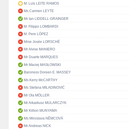
M. Luís LEITE RAMOS
Ms Carmen LEYTE
Mr Ian LIDDELL-GRAINGER
M. Filippo LOMBARDI
M. Pere LÓPEZ
Mme Josée LORSCHÉ
Mr Alvise MANIERO
Mr Duarte MARQUES
Mr Maciej MASŁOWSKI
Baroness Doreen E. MASSEY
Ms Kerry McCARTHY
Ms Stefana MILADINOVIĆ
Mr Ola MÖLLER
Mr Arkadiusz MULARCZYK
Mr Killion MUNYAMA
Ms Miroslava NĚMCOVÁ
Mr Andreas NICK