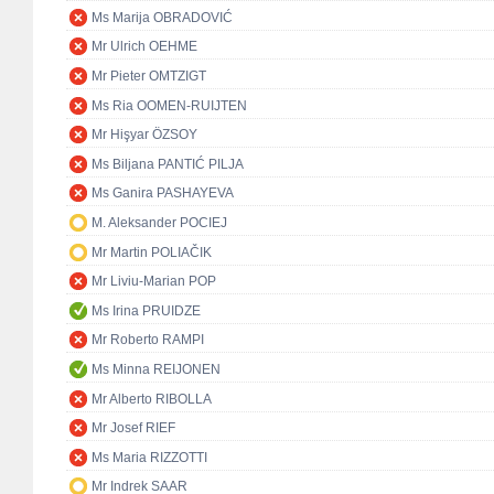
Ms Marija OBRADOVIĆ
Mr Ulrich OEHME
Mr Pieter OMTZIGT
Ms Ria OOMEN-RUIJTEN
Mr Hişyar ÖZSOY
Ms Biljana PANTIĆ PILJA
Ms Ganira PASHAYEVA
M. Aleksander POCIEJ
Mr Martin POLIAČIK
Mr Liviu-Marian POP
Ms Irina PRUIDZE
Mr Roberto RAMPI
Ms Minna REIJONEN
Mr Alberto RIBOLLA
Mr Josef RIEF
Ms Maria RIZZOTTI
Mr Indrek SAAR