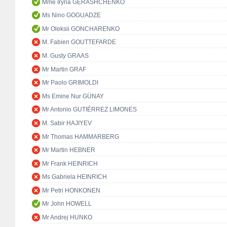
Mme Iryna GERASHCHENKO
Ms Nino GOGUADZE
Mr Oleksii GONCHARENKO
M. Fabien GOUTTEFARDE
M. Gusty GRAAS
Mr Martin GRAF
Mr Paolo GRIMOLDI
Ms Emine Nur GÜNAY
Mr Antonio GUTIÉRREZ LIMONES
M. Sabir HAJIYEV
Mr Thomas HAMMARBERG
Mr Martin HEBNER
Mr Frank HEINRICH
Ms Gabriela HEINRICH
Mr Petri HONKONEN
Mr John HOWELL
Mr Andrej HUNKO