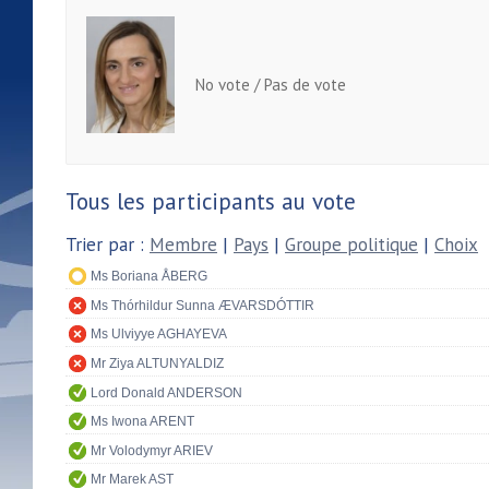
No vote / Pas de vote
Tous les participants au vote
Trier par :
Membre
|
Pays
|
Groupe politique
|
Choix
Ms Boriana ÅBERG
Ms Thórhildur Sunna ÆVARSDÓTTIR
Ms Ulviyye AGHAYEVA
Mr Ziya ALTUNYALDIZ
Lord Donald ANDERSON
Ms Iwona ARENT
Mr Volodymyr ARIEV
Mr Marek AST