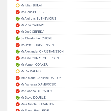
Mr Iulian BULAI
Ms Doris BURES
Mr Algirdas BUTKEVIČIUS
Mr Pino CABRAS
Mr José CEPEDA
Sir Christopher CHOPE
Ms Jette CHRISTENSEN
Mr Alexander CHRISTIANSSON
Ms Lise CHRISTOFFERSEN
Mr Vernon COAKER
Mr Rik DAEMS
Mme Marie-Christine DALLOZ
Ms Vanessa D'AMBROSIO
Ms Sabrina DE CARLO
Mr Steve DOUBLE
Mme Nicole DURANTON
Mr Espen Barth EIDE