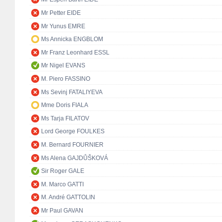
Mr Petter EIDE
Mr Yunus EMRE
Ms Annicka ENGBLOM
Mr Franz Leonhard ESSL
Mr Nigel EVANS
M. Piero FASSINO
Ms Sevinj FATALIYEVA
Mme Doris FIALA
Ms Tarja FILATOV
Lord George FOULKES
M. Bernard FOURNIER
Ms Alena GAJDŮŠKOVÁ
Sir Roger GALE
M. Marco GATTI
M. André GATTOLIN
Mr Paul GAVAN