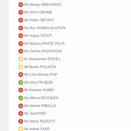
Ms Marija OBRADOVIĆ
Mr Ulrich OEHME
Mr Pieter OMTZIGT
Ms Ria OOMEN-RUIJTEN
Mr Hişyar ÖZSOY
Ms Biljana PANTIĆ PILJA
Ms Ganira PASHAYEVA
M. Aleksander POCIEJ
Mr Martin POLIAČIK
Mr Liviu-Marian POP
Ms Irina PRUIDZE
Mr Roberto RAMPI
Ms Minna REIJONEN
Mr Alberto RIBOLLA
Mr Josef RIEF
Ms Maria RIZZOTTI
Mr Indrek SAAR