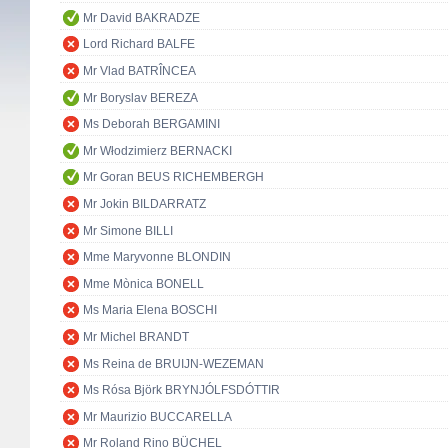
Mr David BAKRADZE
Lord Richard BALFE
Mr Vlad BATRÎNCEA
Mr Boryslav BEREZA
Ms Deborah BERGAMINI
Mr Włodzimierz BERNACKI
Mr Goran BEUS RICHEMBERGH
Mr Jokin BILDARRATZ
Mr Simone BILLI
Mme Maryvonne BLONDIN
Mme Mònica BONELL
Ms Maria Elena BOSCHI
Mr Michel BRANDT
Ms Reina de BRUIJN-WEZEMAN
Ms Rósa Björk BRYNJÓLFSDÓTTIR
Mr Maurizio BUCCARELLA
Mr Roland Rino BÜCHEL