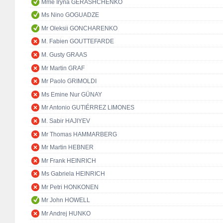
Mme Iryna GERASHCHENKO
Ms Nino GOGUADZE
Mr Oleksii GONCHARENKO
M. Fabien GOUTTEFARDE
M. Gusty GRAAS
Mr Martin GRAF
Mr Paolo GRIMOLDI
Ms Emine Nur GÜNAY
Mr Antonio GUTIÉRREZ LIMONES
M. Sabir HAJIYEV
Mr Thomas HAMMARBERG
Mr Martin HEBNER
Mr Frank HEINRICH
Ms Gabriela HEINRICH
Mr Petri HONKONEN
Mr John HOWELL
Mr Andrej HUNKO