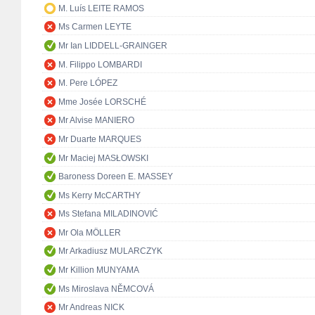
M. Luís LEITE RAMOS
Ms Carmen LEYTE
Mr Ian LIDDELL-GRAINGER
M. Filippo LOMBARDI
M. Pere LÓPEZ
Mme Josée LORSCHÉ
Mr Alvise MANIERO
Mr Duarte MARQUES
Mr Maciej MASŁOWSKI
Baroness Doreen E. MASSEY
Ms Kerry McCARTHY
Ms Stefana MILADINOVIĆ
Mr Ola MÖLLER
Mr Arkadiusz MULARCZYK
Mr Killion MUNYAMA
Ms Miroslava NĚMCOVÁ
Mr Andreas NICK