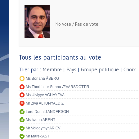
No vote / Pas de vote
Tous les participants au vote
Trier par :
Membre
|
Pays
|
Groupe politique
|
Choix
Ms Boriana ÅBERG
Ms Thórhildur Sunna ÆVARSDÓTTIR
Ms Ulviyye AGHAYEVA
Mr Ziya ALTUNYALDIZ
Lord Donald ANDERSON
Ms Iwona ARENT
Mr Volodymyr ARIEV
Mr Marek AST