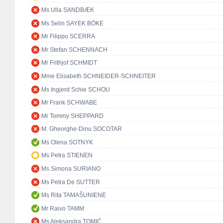
Ms Ulla SANDBÆK
Ms Selin SAYEK BÖKE
Mr Filippo SCERRA
Mr Stefan SCHENNACH
Mr Frithjof SCHMIDT
Mme Elisabeth SCHNEIDER-SCHNEITER
Ms Ingjerd Schie SCHOU
Mr Frank SCHWABE
Mr Tommy SHEPPARD
M. Gheorghe-Dinu SOCOTAR
Ms Olena SOTNYK
Ms Petra STIENEN
Ms Simona SURIANO
Ms Petra De SUTTER
Ms Rita TAMAŠUNIENĖ
Mr Raivo TAMM
Ms Aleksandra TOMIĆ