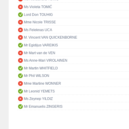
Ms Violeta TOMIĆ
Lord Don TOUHIG
Mme Nicole TRISSE
Ms Feleknas UCA
M. Vincent VAN QUICKENBORNE
Mr Egidijus VAREIKIS
Mr Mart van de VEN
Ms Anne-Mari VIROLAINEN
Mr Martin WHITFIELD
Mr Phil WILSON
Mme Martine WONNER
Mr Leonid YEMETS
Ms Zeynep YILDIZ
Mr Emanuelis ZINGERIS