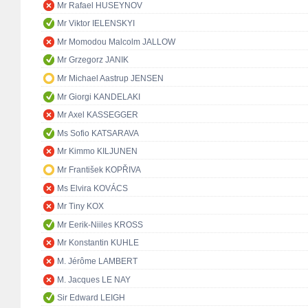
Mr Rafael HUSEYNOV
Mr Viktor IELENSKYI
Mr Momodou Malcolm JALLOW
Mr Grzegorz JANIK
Mr Michael Aastrup JENSEN
Mr Giorgi KANDELAKI
Mr Axel KASSEGGER
Ms Sofio KATSARAVA
Mr Kimmo KILJUNEN
Mr František KOPŘIVA
Ms Elvira KOVÁCS
Mr Tiny KOX
Mr Eerik-Niiles KROSS
Mr Konstantin KUHLE
M. Jérôme LAMBERT
M. Jacques LE NAY
Sir Edward LEIGH