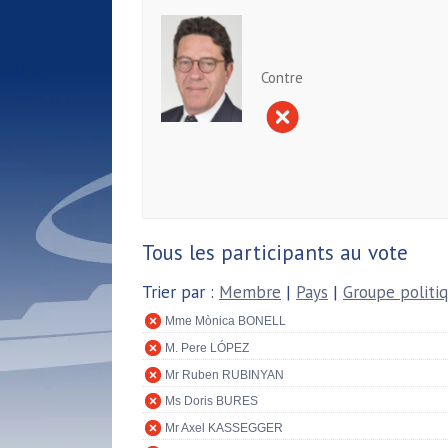
Contre
Tous les participants au vote
Trier par :
Membre
|
Pays
|
Groupe politi
Mme Mònica BONELL
M. Pere LÓPEZ
Mr Ruben RUBINYAN
Ms Doris BURES
Mr Axel KASSEGGER