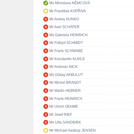
Ms Miroslava NĚMCOVÁ
Mr František KOPŘIVA
Mr Andrej HUNKO
Mr Axel SCHÄFER
Ms Gabriela HEINRICH
Mr Frithjof SCHMIDT
Mr Frank SCHWABE
Mr Konstantin KUHLE
Mr Andreas NICK
Ms Gökay AKBULUT
Mr Michel BRANDT
Mr Martin HEBNER
Mr Frank HEINRICH
Mr Ulrich OEHME
Mr Josef RIEF
Ms Ulla SANDBÆK
Mr Michael Aastrup JENSEN