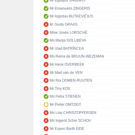
Mr Egidijus VAREIKIS
Mr Emanuelis ZINGERIS
Mr Algirdas BUTKEVIČIUS
M. Gusty GRAAS
Mme Josée LORSCHÉ
Ms Marija GOLUBEVA
Mr Vlad BATRÎNCEA
Ms Reina de BRUIJN-WEZEMAN
Mr Henk OVERBEEK
Mr Mart van de VEN
Ms Ria OOMEN-RUIJTEN
Mr Tiny KOX
Ms Petra STIENEN
Mr Pieter OMTZIGT
Ms Lise CHRISTOFFERSEN
Ms Ingjerd Schie SCHOU
Mr Espen Barth EIDE