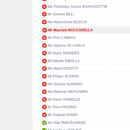
Ms Thórhildur Sunna ÆVARSDÓTTIR
Mr Simone BILLI
Ms Maria Elena BOSCHI
Mr Maurizio BUCCARELLA
Mr Pino CABRAS
Ms Sabrina DE CARLO
Mr Alvise MANIERO
Mr Alberto RIBOLLA
Ms Maria RIZZOTTI
Mr Filippo SCERRA
Ms Simona SURIANO
Ms Deborah BERGAMINI
Mr Paolo GRIMOLDI
M. Piero FASSINO
Mr Roberto RAMPI
Ms Rita TAMAŠUNIENĖ