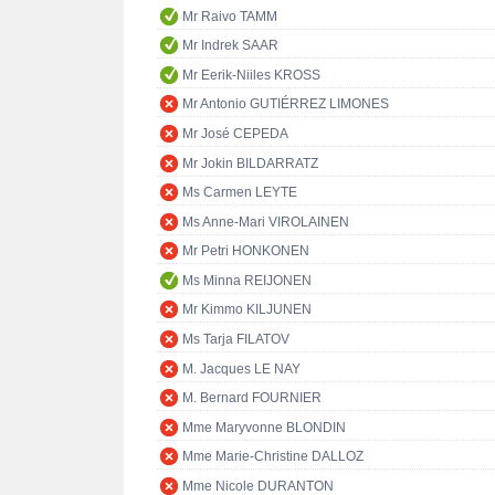
Mr Raivo TAMM
Mr Indrek SAAR
Mr Eerik-Niiles KROSS
Mr Antonio GUTIÉRREZ LIMONES
Mr José CEPEDA
Mr Jokin BILDARRATZ
Ms Carmen LEYTE
Ms Anne-Mari VIROLAINEN
Mr Petri HONKONEN
Ms Minna REIJONEN
Mr Kimmo KILJUNEN
Ms Tarja FILATOV
M. Jacques LE NAY
M. Bernard FOURNIER
Mme Maryvonne BLONDIN
Mme Marie-Christine DALLOZ
Mme Nicole DURANTON