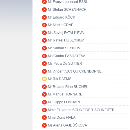
Mr Franz Leonhard ESSL
Mr Stefan SCHENNACH
Mr Eduard KÖCK
Mr Martin GRAF
Ms Sevinj FATALIYEVA
Mr Rafael HUSEYNOV
Mr Samad SEYIDOV
Ms Ganira PASHAYEVA
Ms Petra De SUTTER
M. Vincent VAN QUICKENBORNE
Mr Rik DAEMS
Mr Roland Rino BÜCHEL
M. Manuel TORNARE
M. Filippo LOMBARDI
Mme Elisabeth SCHNEIDER-SCHNEITER
Mme Doris FIALA
Ms Alena GAJDŮŠKOVÁ