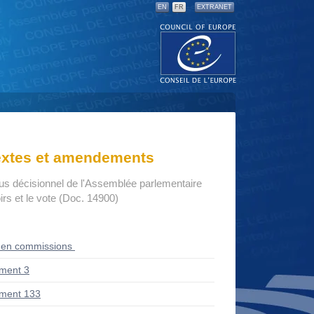
EN
FR
EXTRANET
textes et amendements
us décisionnel de l'Assemblée parlementaire
rs et le vote (Doc. 14900)
 en commissions
ment 3
ment 133