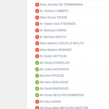
Mme Jennifer DE TEMMERMAN
M. Jérôme LAMBERT
Mme Nicole TRISSE
M. Fabien GOUTTEFARDE
M. Bertrand SORRE
M. Bertrand BOUYX
Mme Martine LEGUILLE BALLOY
Mme Martine WONNER
M. André GATTOLIN
Mr Giorgi KANDELAKI
Ms Sofio KATSARAVA
Ms Irina PRUIDZE
Ms Nino GOGUADZE
Mr David BAKRADZE
Mr Goran BEUS RICHEMBERGH
Mr Paul GAVAN
Ms Rósa Björk BRYNJÓLFSDÓTTIR