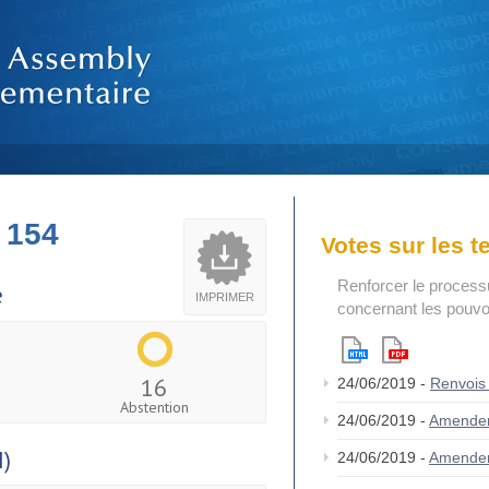
 154
Votes sur les 
Renforcer le process
e
IMPRIMER
concernant les pouvoi
16
24/06/2019 -
Renvois
Abstention
24/06/2019 -
Amende
I)
24/06/2019 -
Amende