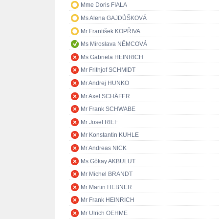
Mme Doris FIALA
Ms Alena GAJDŮŠKOVÁ
Mr František KOPŘIVA
Ms Miroslava NĚMCOVÁ
Ms Gabriela HEINRICH
Mr Frithjof SCHMIDT
Mr Andrej HUNKO
Mr Axel SCHÄFER
Mr Frank SCHWABE
Mr Josef RIEF
Mr Konstantin KUHLE
Mr Andreas NICK
Ms Gökay AKBULUT
Mr Michel BRANDT
Mr Martin HEBNER
Mr Frank HEINRICH
Mr Ulrich OEHME