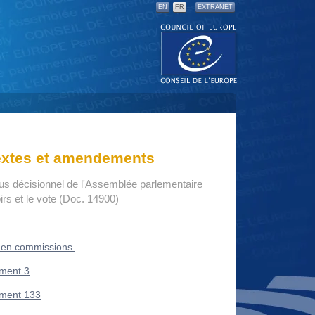
EN
FR
EXTRANET
textes et amendements
us décisionnel de l'Assemblée parlementaire
rs et le vote (Doc. 14900)
 en commissions
ment 3
ment 133