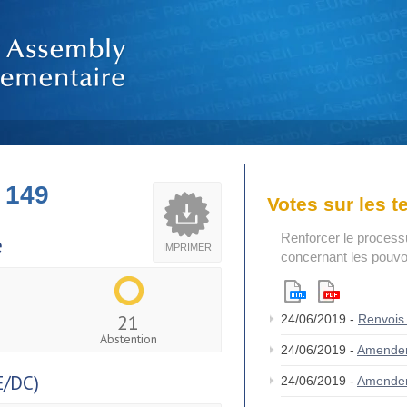
 149
Votes sur les 
Renforcer le process
e
IMPRIMER
concernant les pouvoi
21
24/06/2019 -
Renvois
Abstention
24/06/2019 -
Amende
/DC)
24/06/2019 -
Amende