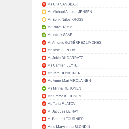
Ms Ulla SANDBÆK
Mr Michael Aastrup JENSEN
Mr Eerik-Niiles KROSS
Mr Raivo TAMM
Mr Indrek SAAR
Mr Antonio GUTIÉRREZ LIMONES
Mr José CEPEDA
Mr Jokin BILDARRATZ
Ms Carmen LEYTE
Mr Petri HONKONEN
Ms Anne-Mari VIROLAINEN
Ms Minna REIJONEN
Mr Kimmo KILJUNEN
Ms Tarja FILATOV
M. Jacques LE NAY
M. Bernard FOURNIER
Mme Maryvonne BLONDIN