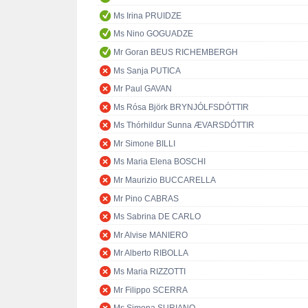
Ms Irina PRUIDZE
Ms Nino GOGUADZE
Mr Goran BEUS RICHEMBERGH
Ms Sanja PUTICA
Mr Paul GAVAN
Ms Rósa Björk BRYNJÓLFSDÓTTIR
Ms Thórhildur Sunna ÆVARSDÓTTIR
Mr Simone BILLI
Ms Maria Elena BOSCHI
Mr Maurizio BUCCARELLA
Mr Pino CABRAS
Ms Sabrina DE CARLO
Mr Alvise MANIERO
Mr Alberto RIBOLLA
Ms Maria RIZZOTTI
Mr Filippo SCERRA