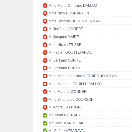
Mme Marie-Christine DALLOZ
Mme Nicole DURANTON
Mme Jennifer DE TEMMERMAN
M. Jérôme LAMBERT
M. Jacques MAIRE
Mme Nicole TRISSE
M. Fabien GOUTTEFARDE
M. Bertrand SORRE
M. Bertrand BOUYX
Mme Marie-Christine VERDIER-JOUCLAS
Mme Martine LEGUILLE BALLOY
Mme Martine WONNER
Mme Yolaine de COURSON
M. André GATTOLIN
Mr David BAKRADZE
Mr Giorgi KANDELAKI
Ms Sofio KATSARAVA