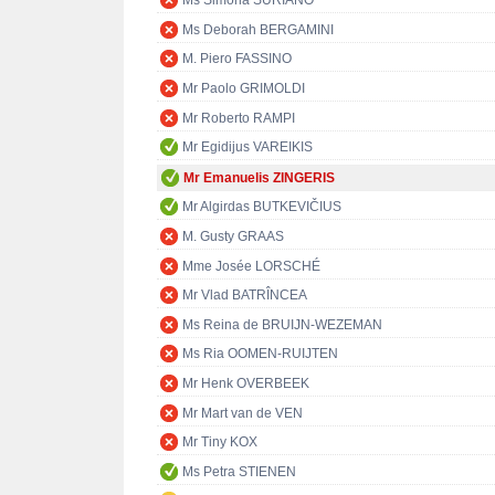
Ms Simona SURIANO
Ms Deborah BERGAMINI
M. Piero FASSINO
Mr Paolo GRIMOLDI
Mr Roberto RAMPI
Mr Egidijus VAREIKIS
Mr Emanuelis ZINGERIS
Mr Algirdas BUTKEVIČIUS
M. Gusty GRAAS
Mme Josée LORSCHÉ
Mr Vlad BATRÎNCEA
Ms Reina de BRUIJN-WEZEMAN
Ms Ria OOMEN-RUIJTEN
Mr Henk OVERBEEK
Mr Mart van de VEN
Mr Tiny KOX
Ms Petra STIENEN