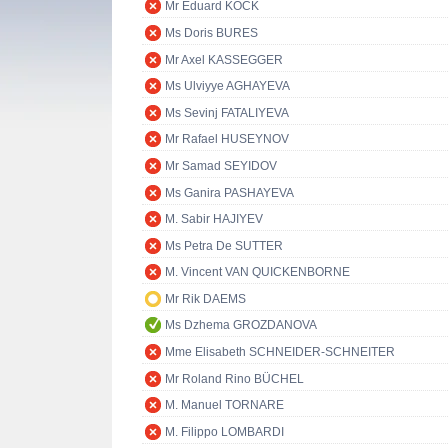
Mr Eduard KÖCK
Ms Doris BURES
Mr Axel KASSEGGER
Ms Ulviyye AGHAYEVA
Ms Sevinj FATALIYEVA
Mr Rafael HUSEYNOV
Mr Samad SEYIDOV
Ms Ganira PASHAYEVA
M. Sabir HAJIYEV
Ms Petra De SUTTER
M. Vincent VAN QUICKENBORNE
Mr Rik DAEMS
Ms Dzhema GROZDANOVA
Mme Elisabeth SCHNEIDER-SCHNEITER
Mr Roland Rino BÜCHEL
M. Manuel TORNARE
M. Filippo LOMBARDI