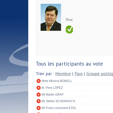
Pour
Tous les participants au vote
Trier par :
Membre
|
Pays
|
Groupe politi
Mme Mònica BONELL
M. Pere LÓPEZ
Mr Martin GRAF
Mr Stefan SCHENNACH
Mr Franz Leonhard ESSL