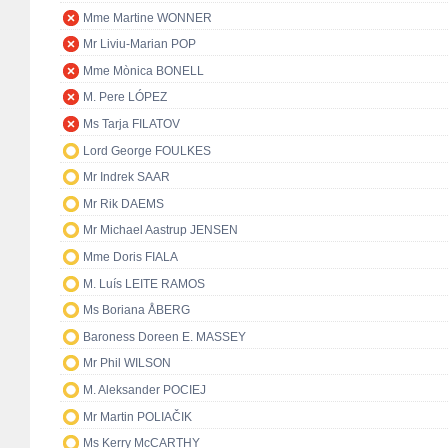
Mme Martine WONNER
Mr Liviu-Marian POP
Mme Mònica BONELL
M. Pere LÓPEZ
Ms Tarja FILATOV
Lord George FOULKES
Mr Indrek SAAR
Mr Rik DAEMS
Mr Michael Aastrup JENSEN
Mme Doris FIALA
M. Luís LEITE RAMOS
Ms Boriana ÅBERG
Baroness Doreen E. MASSEY
Mr Phil WILSON
M. Aleksander POCIEJ
Mr Martin POLIAČIK
Ms Kerry McCARTHY