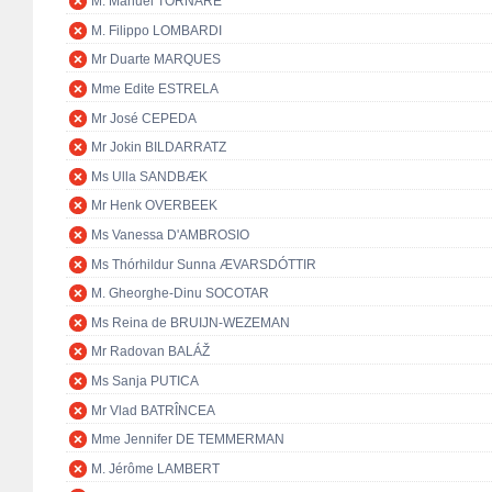
M. Manuel TORNARE
M. Filippo LOMBARDI
Mr Duarte MARQUES
Mme Edite ESTRELA
Mr José CEPEDA
Mr Jokin BILDARRATZ
Ms Ulla SANDBÆK
Mr Henk OVERBEEK
Ms Vanessa D'AMBROSIO
Ms Thórhildur Sunna ÆVARSDÓTTIR
M. Gheorghe-Dinu SOCOTAR
Ms Reina de BRUIJN-WEZEMAN
Mr Radovan BALÁŽ
Ms Sanja PUTICA
Mr Vlad BATRÎNCEA
Mme Jennifer DE TEMMERMAN
M. Jérôme LAMBERT