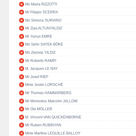
Ms Maria RIZZOTTI
Mr Filippo SCERRA
Ms Simona SURIANO
Mr Ziya ALTUNYALDIZ
Mr Yunus EMRE
Ms Selin SAYEK BÖKE
Ms Zeynep YILDIZ
Mr Roberto RAMPI
M. Jacques LE NAY
Mr Josef RIEF
Mme Josée LORSCHÉ
Mr Thomas HAMMARBERG
Mr Momodou Malcolm JALLOW
Mr Ola MÖLLER
M. Vincent VAN QUICKENBORNE
Mr Ruben RUBINYAN
Mme Martine LEGUILLE BALLOY