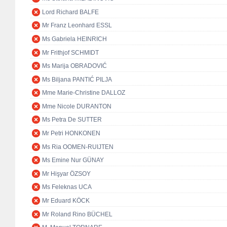
Lord Richard BALFE
Mr Franz Leonhard ESSL
Ms Gabriela HEINRICH
Mr Frithjof SCHMIDT
Ms Marija OBRADOVIĆ
Ms Biljana PANTIĆ PILJA
Mme Marie-Christine DALLOZ
Mme Nicole DURANTON
Ms Petra De SUTTER
Mr Petri HONKONEN
Ms Ria OOMEN-RUIJTEN
Ms Emine Nur GÜNAY
Mr Hişyar ÖZSOY
Ms Feleknas UCA
Mr Eduard KÖCK
Mr Roland Rino BÜCHEL