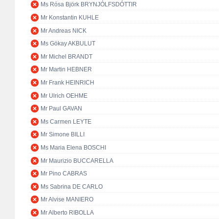
Ms Rósa Björk BRYNJÓLFSDÓTTIR
Mr Konstantin KUHLE
Mr Andreas NICK
Ms Gökay AKBULUT
Mr Michel BRANDT
Mr Martin HEBNER
Mr Frank HEINRICH
Mr Ulrich OEHME
Mr Paul GAVAN
Ms Carmen LEYTE
Mr Simone BILLI
Ms Maria Elena BOSCHI
Mr Maurizio BUCCARELLA
Mr Pino CABRAS
Ms Sabrina DE CARLO
Mr Alvise MANIERO
Mr Alberto RIBOLLA