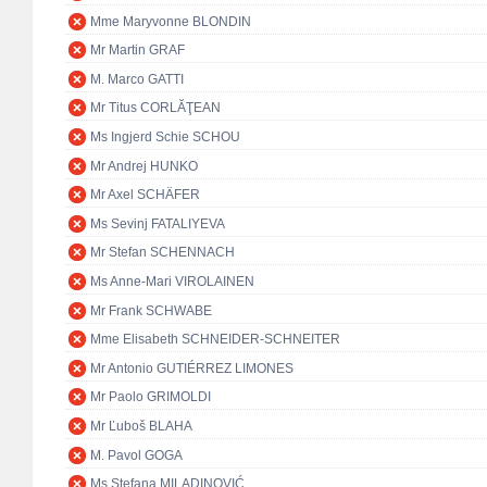
Mme Maryvonne BLONDIN
Mr Martin GRAF
M. Marco GATTI
Mr Titus CORLĂŢEAN
Ms Ingjerd Schie SCHOU
Mr Andrej HUNKO
Mr Axel SCHÄFER
Ms Sevinj FATALIYEVA
Mr Stefan SCHENNACH
Ms Anne-Mari VIROLAINEN
Mr Frank SCHWABE
Mme Elisabeth SCHNEIDER-SCHNEITER
Mr Antonio GUTIÉRREZ LIMONES
Mr Paolo GRIMOLDI
Mr Ľuboš BLAHA
M. Pavol GOGA
Ms Stefana MILADINOVIĆ