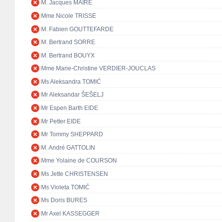
M. Jacques MAIRE
Mme Nicole TRISSE
M. Fabien GOUTTEFARDE
M. Bertrand SORRE
M. Bertrand BOUYX
Mme Marie-Christine VERDIER-JOUCLAS
Ms Aleksandra TOMIĆ
Mr Aleksandar ŠEŠELJ
Mr Espen Barth EIDE
Mr Petter EIDE
Mr Tommy SHEPPARD
M. André GATTOLIN
Mme Yolaine de COURSON
Ms Jette CHRISTENSEN
Ms Violeta TOMIĆ
Ms Doris BURES
Mr Axel KASSEGGER