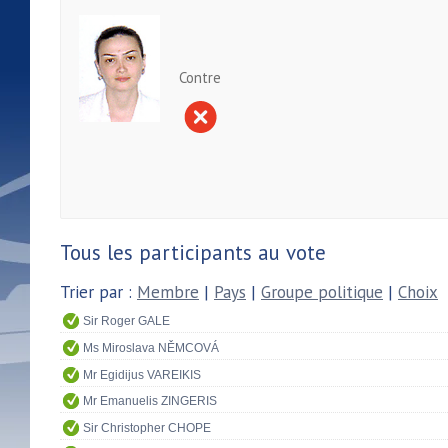
Contre
Tous les participants au vote
Trier par :
Membre
|
Pays
|
Groupe politique
|
Choix
Sir Roger GALE
Ms Miroslava NĚMCOVÁ
Mr Egidijus VAREIKIS
Mr Emanuelis ZINGERIS
Sir Christopher CHOPE