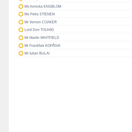
Ms Annicka ENGBLOM
Ms Petra STIENEN
Mr Vernon COAKER
Lord Don TOUHIG
Mr Martin WHITFIELD
Mr František KOPŘIVA
Mr Iulian BULAI