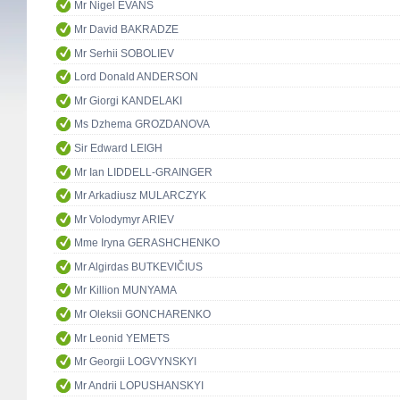
Mr Nigel EVANS
Mr David BAKRADZE
Mr Serhii SOBOLIEV
Lord Donald ANDERSON
Mr Giorgi KANDELAKI
Ms Dzhema GROZDANOVA
Sir Edward LEIGH
Mr Ian LIDDELL-GRAINGER
Mr Arkadiusz MULARCZYK
Mr Volodymyr ARIEV
Mme Iryna GERASHCHENKO
Mr Algirdas BUTKEVIČIUS
Mr Killion MUNYAMA
Mr Oleksii GONCHARENKO
Mr Leonid YEMETS
Mr Georgii LOGVYNSKYI
Mr Andrii LOPUSHANSKYI