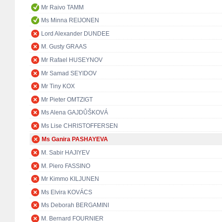
Mr Raivo TAMM
Ms Minna REIJONEN
Lord Alexander DUNDEE
M. Gusty GRAAS
Mr Rafael HUSEYNOV
Mr Samad SEYIDOV
Mr Tiny KOX
Mr Pieter OMTZIGT
Ms Alena GAJDŮŠKOVÁ
Ms Lise CHRISTOFFERSEN
Ms Ganira PASHAYEVA
M. Sabir HAJIYEV
M. Piero FASSINO
Mr Kimmo KILJUNEN
Ms Elvira KOVÁCS
Ms Deborah BERGAMINI
M. Bernard FOURNIER