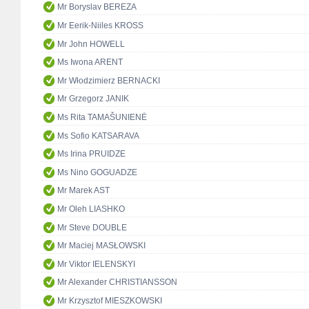
Mr Boryslav BEREZA
Mr Eerik-Niiles KROSS
Mr John HOWELL
Ms Iwona ARENT
Mr Włodzimierz BERNACKI
Mr Grzegorz JANIK
Ms Rita TAMAŠUNIENĖ
Ms Sofio KATSARAVA
Ms Irina PRUIDZE
Ms Nino GOGUADZE
Mr Marek AST
Mr Oleh LIASHKO
Mr Steve DOUBLE
Mr Maciej MASŁOWSKI
Mr Viktor IELENSKYI
Mr Alexander CHRISTIANSSON
Mr Krzysztof MIESZKOWSKI