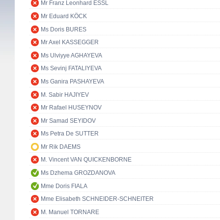
Mr Franz Leonhard ESSL
Mr Eduard KÖCK
Ms Doris BURES
Mr Axel KASSEGGER
Ms Ulviyye AGHAYEVA
Ms Sevinj FATALIYEVA
Ms Ganira PASHAYEVA
M. Sabir HAJIYEV
Mr Rafael HUSEYNOV
Mr Samad SEYIDOV
Ms Petra De SUTTER
Mr Rik DAEMS
M. Vincent VAN QUICKENBORNE
Ms Dzhema GROZDANOVA
Mme Doris FIALA
Mme Elisabeth SCHNEIDER-SCHNEITER
M. Manuel TORNARE