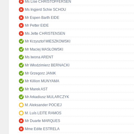
Ms Lise CHRISTOFFERSEN
Ms Ingjerd Schie SCHOU
Mr Espen Barth EIDE
Mr Petter EIDE
Ms Jette CHRISTENSEN
Mr Krzysztof MIESZKOWSKI
Mr Maciej MASŁOWSKI
Ms Iwona ARENT
Mr Włodzimierz BERNACKI
Mr Grzegorz JANIK
Mr Killion MUNYAMA
Mr Marek AST
Mr Arkadiusz MULARCZYK
M. Aleksander POCIEJ
M. Luís LEITE RAMOS
Mr Duarte MARQUES
Mme Edite ESTRELA