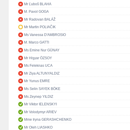
Mr Ľuboš BLAHA
M. Pavol GOGA
Mr Radovan BALÁŽ
Mr Martin POLIAČIK
Ms Vanessa D'AMBROSIO
M. Marco GATTI
Ms Emine Nur GÜNAY
Mr Hişyar ÖZSOY
Ms Feleknas UCA
Mr Ziya ALTUNYALDIZ
Mr Yunus EMRE
Ms Selin SAYEK BÖKE
Ms Zeynep YILDIZ
Mr Viktor IELENSKYI
Mr Volodymyr ARIEV
Mme Iryna GERASHCHENKO
Mr Oleh LIASHKO