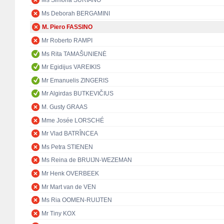
Ms Simona SURIANO
Ms Deborah BERGAMINI
M. Piero FASSINO
Mr Roberto RAMPI
Ms Rita TAMAŠUNIENĖ
Mr Egidijus VAREIKIS
Mr Emanuelis ZINGERIS
Mr Algirdas BUTKEVIČIUS
M. Gusty GRAAS
Mme Josée LORSCHÉ
Mr Vlad BATRÎNCEA
Ms Petra STIENEN
Ms Reina de BRUIJN-WEZEMAN
Mr Henk OVERBEEK
Mr Mart van de VEN
Ms Ria OOMEN-RUIJTEN
Mr Tiny KOX