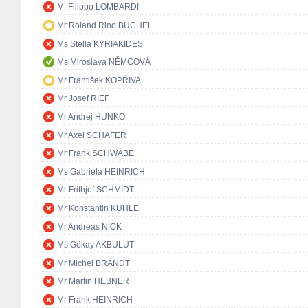
M. Filippo LOMBARDI
Mr Roland Rino BÜCHEL
Ms Stella KYRIAKIDES
Ms Miroslava NĚMCOVÁ
Mr František KOPŘIVA
Mr Josef RIEF
Mr Andrej HUNKO
Mr Axel SCHÄFER
Mr Frank SCHWABE
Ms Gabriela HEINRICH
Mr Frithjof SCHMIDT
Mr Konstantin KUHLE
Mr Andreas NICK
Ms Gökay AKBULUT
Mr Michel BRANDT
Mr Martin HEBNER
Mr Frank HEINRICH