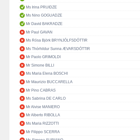
Ms Irina PRUIDZE
Ms Nino GOGUADZE
Mr David BAKRADZE
Mr Paul GAVAN
Ms Rósa Björk BRYNJÓLFSDÓTTIR
Ms Thórhildur Sunna ÆVARSDÓTTIR
Mr Paolo GRIMOLDI
Mr Simone BILLI
Ms Maria Elena BOSCHI
Mr Maurizio BUCCARELLA
Mr Pino CABRAS
Ms Sabrina DE CARLO
Mr Alvise MANIERO
Mr Alberto RIBOLLA
Ms Maria RIZZOTTI
Mr Filippo SCERRA