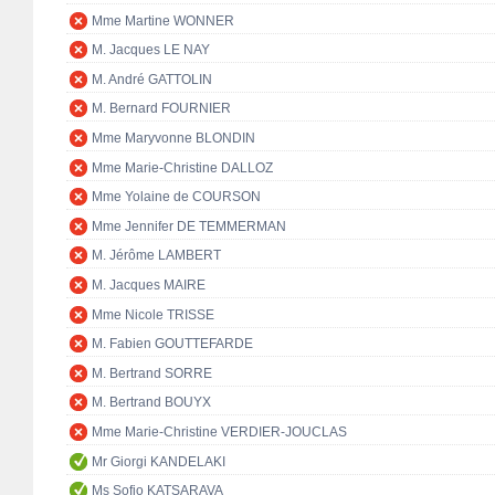
Mme Martine WONNER
M. Jacques LE NAY
M. André GATTOLIN
M. Bernard FOURNIER
Mme Maryvonne BLONDIN
Mme Marie-Christine DALLOZ
Mme Yolaine de COURSON
Mme Jennifer DE TEMMERMAN
M. Jérôme LAMBERT
M. Jacques MAIRE
Mme Nicole TRISSE
M. Fabien GOUTTEFARDE
M. Bertrand SORRE
M. Bertrand BOUYX
Mme Marie-Christine VERDIER-JOUCLAS
Mr Giorgi KANDELAKI
Ms Sofio KATSARAVA