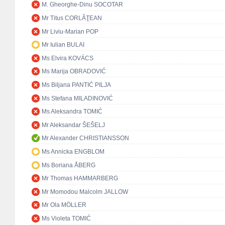
M. Gheorghe-Dinu SOCOTAR
Mr Titus CORLĂŢEAN
Mr Liviu-Marian POP
Mr Iulian BULAI
Ms Elvira KOVÁCS
Ms Marija OBRADOVIĆ
Ms Biljana PANTIĆ PILJA
Ms Stefana MILADINOVIĆ
Ms Aleksandra TOMIĆ
Mr Aleksandar ŠEŠELJ
Mr Alexander CHRISTIANSSON
Ms Annicka ENGBLOM
Ms Boriana ÅBERG
Mr Thomas HAMMARBERG
Mr Momodou Malcolm JALLOW
Mr Ola MÖLLER
Ms Violeta TOMIĆ