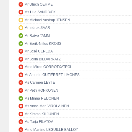
Mr Ulrich OEHME
Ms Ulla SANDBÆK
Mr Michael Aastrup JENSEN
Mr Indrek SAAR
Mr Raivo TAMM
Mr Eerik-Niiles KROSS
Mr José CEPEDA
Mr Jokin BILDARRATZ
Mme Miren GORROTXATEGI
Mr Antonio GUTIÉRREZ LIMONES
Ms Carmen LEYTE
Mr Petri HONKONEN
Ms Minna REIJONEN
Ms Anne-Mari VIROLAINEN
Mr Kimmo KILJUNEN
Ms Tarja FILATOV
Mme Martine LEGUILLE BALLOY