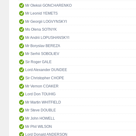
Mr Oleksii GONCHARENKO
Mr Leonid YEMETS
Mr Georgii LOGVYNSKYI
Ms Olena SOTNYK
Mr Andrii LOPUSHANSKYI
Mr Boryslav BEREZA
Mr Serhii SOBOLIEV
Sir Roger GALE
Lord Alexander DUNDEE
Sir Christopher CHOPE
Mr Vernon COAKER
Lord Don TOUHIG
Mr Martin WHITFIELD
Mr Steve DOUBLE
Mr John HOWELL
Mr Phil WILSON
Lord Donald ANDERSON