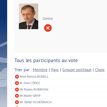
Contre
Tous les participants au vote
Trier par :
Membre
|
Pays
|
Groupe politique
|
Choix
Mme Mònica BONELL
M. Pere LÓPEZ
Mr Ruben RUBINYAN
Mr Martin GRAF
Mr Stefan SCHENNACH