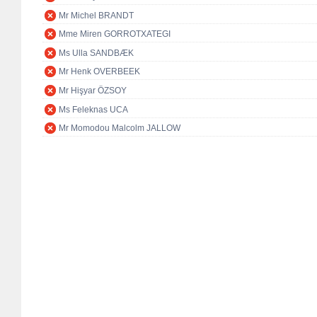
Mr Michel BRANDT
Mme Miren GORROTXATEGI
Ms Ulla SANDBÆK
Mr Henk OVERBEEK
Mr Hişyar ÖZSOY
Ms Feleknas UCA
Mr Momodou Malcolm JALLOW