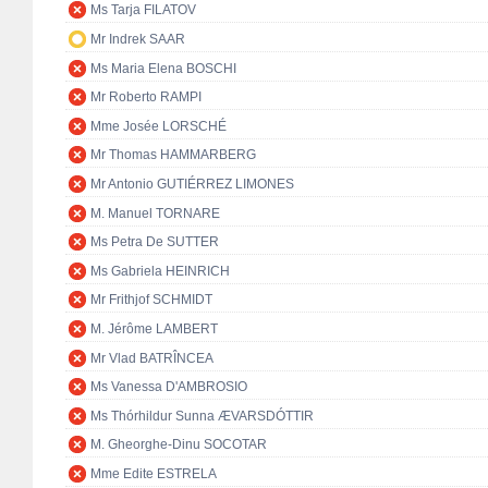
Ms Tarja FILATOV
Mr Indrek SAAR
Ms Maria Elena BOSCHI
Mr Roberto RAMPI
Mme Josée LORSCHÉ
Mr Thomas HAMMARBERG
Mr Antonio GUTIÉRREZ LIMONES
M. Manuel TORNARE
Ms Petra De SUTTER
Ms Gabriela HEINRICH
Mr Frithjof SCHMIDT
M. Jérôme LAMBERT
Mr Vlad BATRÎNCEA
Ms Vanessa D'AMBROSIO
Ms Thórhildur Sunna ÆVARSDÓTTIR
M. Gheorghe-Dinu SOCOTAR
Mme Edite ESTRELA