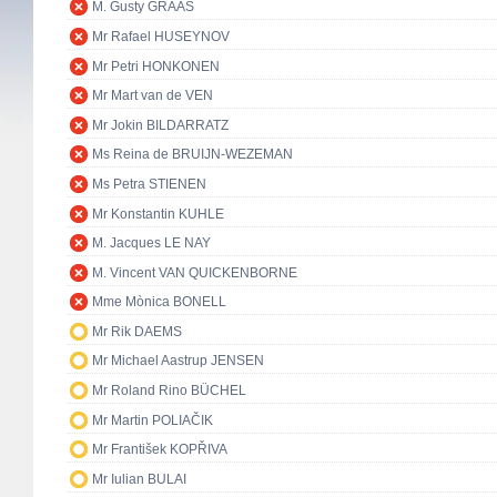
M. Gusty GRAAS
Mr Rafael HUSEYNOV
Mr Petri HONKONEN
Mr Mart van de VEN
Mr Jokin BILDARRATZ
Ms Reina de BRUIJN-WEZEMAN
Ms Petra STIENEN
Mr Konstantin KUHLE
M. Jacques LE NAY
M. Vincent VAN QUICKENBORNE
Mme Mònica BONELL
Mr Rik DAEMS
Mr Michael Aastrup JENSEN
Mr Roland Rino BÜCHEL
Mr Martin POLIAČIK
Mr František KOPŘIVA
Mr Iulian BULAI