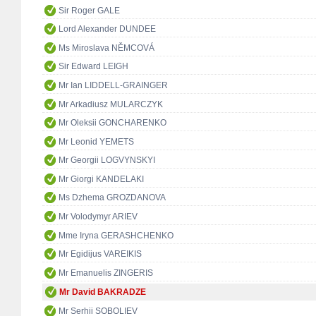
Sir Roger GALE
Lord Alexander DUNDEE
Ms Miroslava NĚMCOVÁ
Sir Edward LEIGH
Mr Ian LIDDELL-GRAINGER
Mr Arkadiusz MULARCZYK
Mr Oleksii GONCHARENKO
Mr Leonid YEMETS
Mr Georgii LOGVYNSKYI
Mr Giorgi KANDELAKI
Ms Dzhema GROZDANOVA
Mr Volodymyr ARIEV
Mme Iryna GERASHCHENKO
Mr Egidijus VAREIKIS
Mr Emanuelis ZINGERIS
Mr David BAKRADZE
Mr Serhii SOBOLIEV