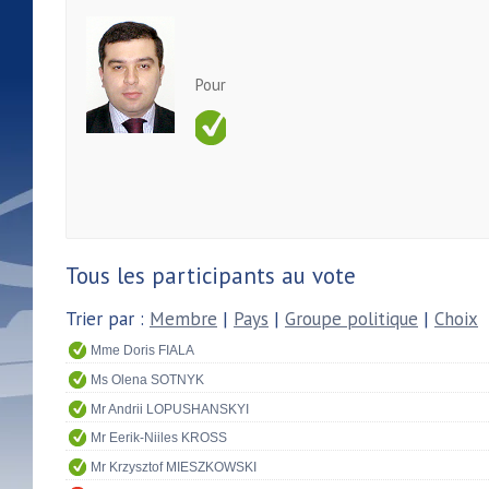
Pour
Tous les participants au vote
Trier par :
Membre
|
Pays
|
Groupe politique
|
Choix
Mme Doris FIALA
Ms Olena SOTNYK
Mr Andrii LOPUSHANSKYI
Mr Eerik-Niiles KROSS
Mr Krzysztof MIESZKOWSKI