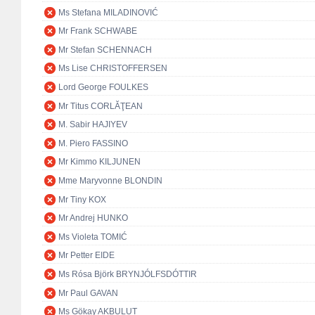
Ms Stefana MILADINOVIĆ
Mr Frank SCHWABE
Mr Stefan SCHENNACH
Ms Lise CHRISTOFFERSEN
Lord George FOULKES
Mr Titus CORLĂŢEAN
M. Sabir HAJIYEV
M. Piero FASSINO
Mr Kimmo KILJUNEN
Mme Maryvonne BLONDIN
Mr Tiny KOX
Mr Andrej HUNKO
Ms Violeta TOMIĆ
Mr Petter EIDE
Ms Rósa Björk BRYNJÓLFSDÓTTIR
Mr Paul GAVAN
Ms Gökay AKBULUT