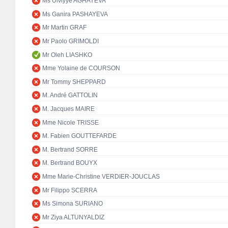
Ms Ulviyye AGHAYEVA
Ms Ganira PASHAYEVA
Mr Martin GRAF
Mr Paolo GRIMOLDI
Mr Oleh LIASHKO
Mme Yolaine de COURSON
Mr Tommy SHEPPARD
M. André GATTOLIN
M. Jacques MAIRE
Mme Nicole TRISSE
M. Fabien GOUTTEFARDE
M. Bertrand SORRE
M. Bertrand BOUYX
Mme Marie-Christine VERDIER-JOUCLAS
Mr Filippo SCERRA
Ms Simona SURIANO
Mr Ziya ALTUNYALDIZ