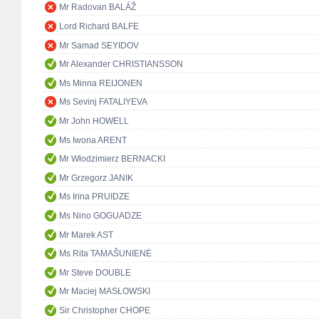
Mr Radovan BALÁŽ
Lord Richard BALFE
Mr Samad SEYIDOV
Mr Alexander CHRISTIANSSON
Ms Minna REIJONEN
Ms Sevinj FATALIYEVA
Mr John HOWELL
Ms Iwona ARENT
Mr Włodzimierz BERNACKI
Mr Grzegorz JANIK
Ms Irina PRUIDZE
Ms Nino GOGUADZE
Mr Marek AST
Ms Rita TAMAŠUNIENĖ
Mr Steve DOUBLE
Mr Maciej MASŁOWSKI
Sir Christopher CHOPE