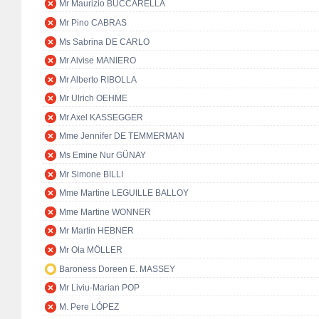
Mr Maurizio BUCCARELLA
Mr Pino CABRAS
Ms Sabrina DE CARLO
Mr Alvise MANIERO
Mr Alberto RIBOLLA
Mr Ulrich OEHME
Mr Axel KASSEGGER
Mme Jennifer DE TEMMERMAN
Ms Emine Nur GÜNAY
Mr Simone BILLI
Mme Martine LEGUILLE BALLOY
Mme Martine WONNER
Mr Martin HEBNER
Mr Ola MÖLLER
Baroness Doreen E. MASSEY
Mr Liviu-Marian POP
M. Pere LÓPEZ