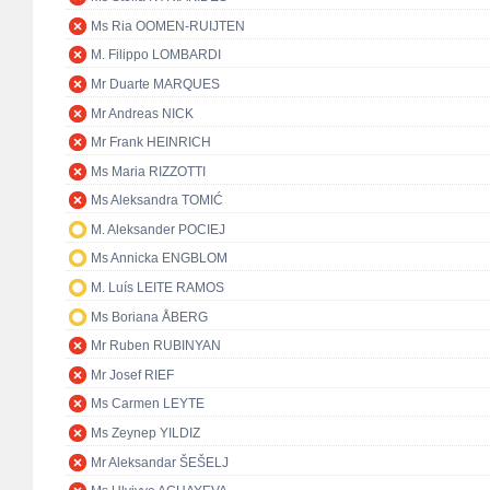
Ms Ria OOMEN-RUIJTEN
M. Filippo LOMBARDI
Mr Duarte MARQUES
Mr Andreas NICK
Mr Frank HEINRICH
Ms Maria RIZZOTTI
Ms Aleksandra TOMIĆ
M. Aleksander POCIEJ
Ms Annicka ENGBLOM
M. Luís LEITE RAMOS
Ms Boriana ÅBERG
Mr Ruben RUBINYAN
Mr Josef RIEF
Ms Carmen LEYTE
Ms Zeynep YILDIZ
Mr Aleksandar ŠEŠELJ