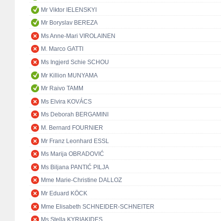
Mr Viktor IELENSKYI
Mr Boryslav BEREZA
Ms Anne-Mari VIROLAINEN
M. Marco GATTI
Ms Ingjerd Schie SCHOU
Mr Killion MUNYAMA
Mr Raivo TAMM
Ms Elvira KOVÁCS
Ms Deborah BERGAMINI
M. Bernard FOURNIER
Mr Franz Leonhard ESSL
Ms Marija OBRADOVIĆ
Ms Biljana PANTIĆ PILJA
Mme Marie-Christine DALLOZ
Mr Eduard KÖCK
Mme Elisabeth SCHNEIDER-SCHNEITER
Ms Stella KYRIAKIDES