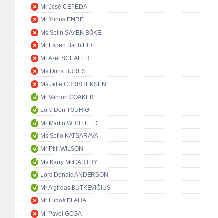
Mr José CEPEDA
Mr Yunus EMRE
Ms Selin SAYEK BÖKE
Mr Espen Barth EIDE
Mr Axel SCHÄFER
Ms Doris BURES
Ms Jette CHRISTENSEN
Mr Vernon COAKER
Lord Don TOUHIG
Mr Martin WHITFIELD
Ms Sofio KATSARAVA
Mr Phil WILSON
Ms Kerry McCARTHY
Lord Donald ANDERSON
Mr Algirdas BUTKEVIČIUS
Mr Ľuboš BLAHA
M. Pavol GOGA