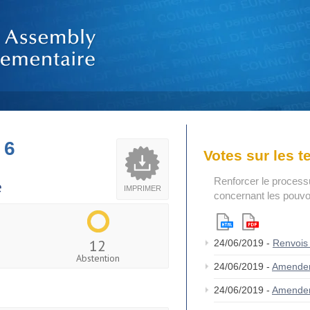
 6
Votes sur les 
Renforcer le process
e
IMPRIMER
concernant les pouvoi
12
24/06/2019 -
Renvois
Abstention
24/06/2019 -
Amende
24/06/2019 -
Amende