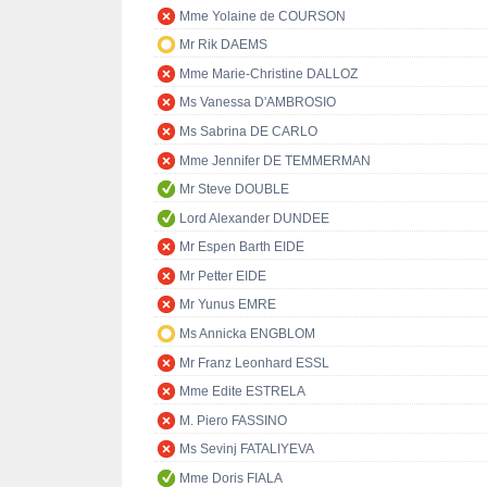
Mme Yolaine de COURSON
Mr Rik DAEMS
Mme Marie-Christine DALLOZ
Ms Vanessa D'AMBROSIO
Ms Sabrina DE CARLO
Mme Jennifer DE TEMMERMAN
Mr Steve DOUBLE
Lord Alexander DUNDEE
Mr Espen Barth EIDE
Mr Petter EIDE
Mr Yunus EMRE
Ms Annicka ENGBLOM
Mr Franz Leonhard ESSL
Mme Edite ESTRELA
M. Piero FASSINO
Ms Sevinj FATALIYEVA
Mme Doris FIALA