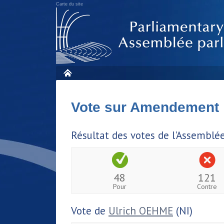
Carte du site
Vote sur Amendement
Résultat des votes de l'Assemblé
48
121
Pour
Contre
Vote de
Ulrich OEHME
(NI)