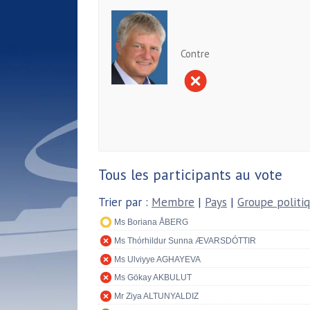
Contre
Tous les participants au vote
Trier par :
Membre
|
Pays
|
Groupe politi
Ms Boriana ÅBERG
Ms Thórhildur Sunna ÆVARSDÓTTIR
Ms Ulviyye AGHAYEVA
Ms Gökay AKBULUT
Mr Ziya ALTUNYALDIZ