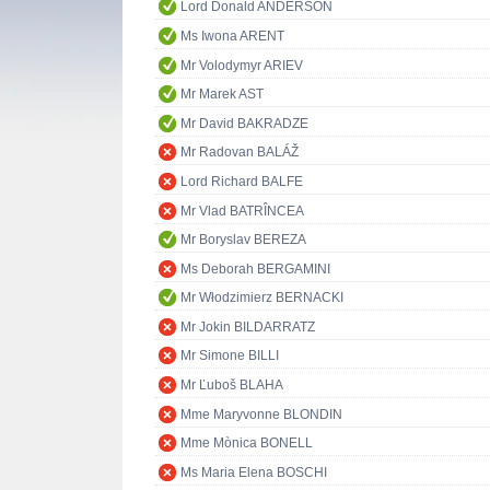
Lord Donald ANDERSON
Ms Iwona ARENT
Mr Volodymyr ARIEV
Mr Marek AST
Mr David BAKRADZE
Mr Radovan BALÁŽ
Lord Richard BALFE
Mr Vlad BATRÎNCEA
Mr Boryslav BEREZA
Ms Deborah BERGAMINI
Mr Włodzimierz BERNACKI
Mr Jokin BILDARRATZ
Mr Simone BILLI
Mr Ľuboš BLAHA
Mme Maryvonne BLONDIN
Mme Mònica BONELL
Ms Maria Elena BOSCHI