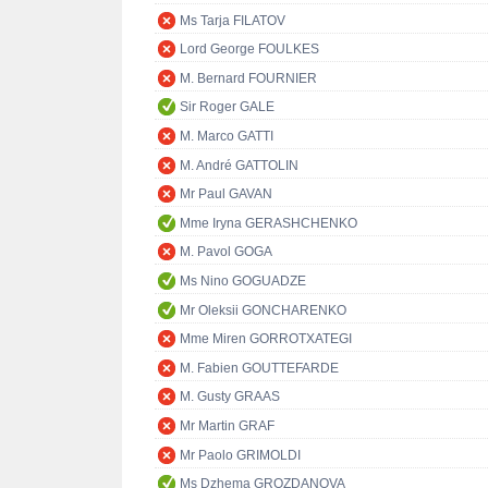
Ms Tarja FILATOV
Lord George FOULKES
M. Bernard FOURNIER
Sir Roger GALE
M. Marco GATTI
M. André GATTOLIN
Mr Paul GAVAN
Mme Iryna GERASHCHENKO
M. Pavol GOGA
Ms Nino GOGUADZE
Mr Oleksii GONCHARENKO
Mme Miren GORROTXATEGI
M. Fabien GOUTTEFARDE
M. Gusty GRAAS
Mr Martin GRAF
Mr Paolo GRIMOLDI
Ms Dzhema GROZDANOVA