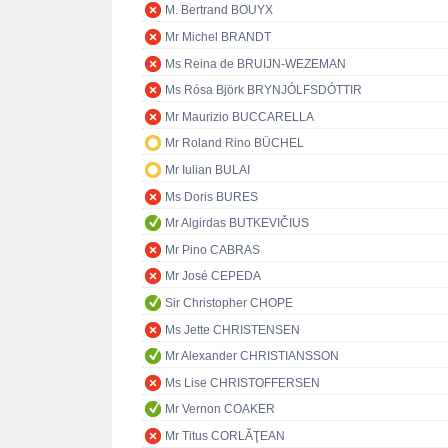
M. Bertrand BOUYX
Mr Michel BRANDT
Ms Reina de BRUIJN-WEZEMAN
Ms Rósa Björk BRYNJÓLFSDÓTTIR
Mr Maurizio BUCCARELLA
Mr Roland Rino BÜCHEL
Mr Iulian BULAI
Ms Doris BURES
Mr Algirdas BUTKEVIČIUS
Mr Pino CABRAS
Mr José CEPEDA
Sir Christopher CHOPE
Ms Jette CHRISTENSEN
Mr Alexander CHRISTIANSSON
Ms Lise CHRISTOFFERSEN
Mr Vernon COAKER
Mr Titus CORLĂŢEAN