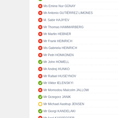
Ms Emine Nur GÜNAY
Mr Antonio GUTIÉRREZ LIMONES
M. Sabir HAJIYEV
Mr Thomas HAMMARBERG
Mr Martin HEBNER
Mr Frank HEINRICH
Ms Gabriela HEINRICH
Mr Petri HONKONEN
Mr John HOWELL
Mr Andrej HUNKO
Mr Rafael HUSEYNOV
Mr Viktor IELENSKYI
Mr Momodou Malcolm JALLOW
Mr Grzegorz JANIK
Mr Michael Aastrup JENSEN
Mr Giorgi KANDELAKI