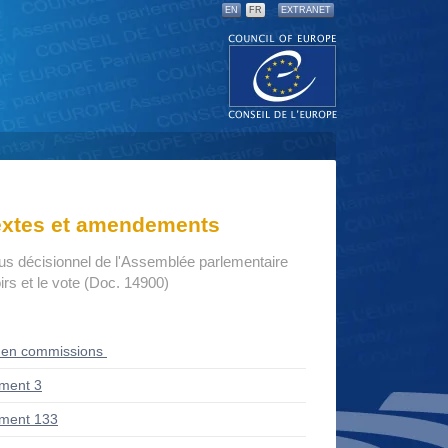
EN
FR
EXTRANET
textes et amendements
us décisionnel de l'Assemblée parlementaire
rs et le vote (Doc. 14900)
 en commissions
ment 3
ment 133