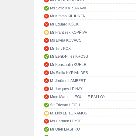
Mr Axel KASSEGGER
Ms Sofio KATSARAVA
Mr Kimmo KILJUNEN
Mr Eduard KÖCK
Mr František KOPŘIVA
Ms Elvira KOVÁCS
Mr Tiny KOX
Mr Eerik-Niiles KROSS
Mr Konstantin KUHLE
Ms Stella KYRIAKIDES
M. Jérôme LAMBERT
M. Jacques LE NAY
Mme Martine LEGUILLE BALLOY
Sir Edward LEIGH
M. Luís LEITE RAMOS
Ms Carmen LEYTE
Mr Oleh LIASHKO