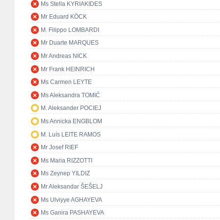
Ms Stella KYRIAKIDES
Mr Eduard KÖCK
M. Filippo LOMBARDI
Mr Duarte MARQUES
Mr Andreas NICK
Mr Frank HEINRICH
Ms Carmen LEYTE
Ms Aleksandra TOMIĆ
M. Aleksander POCIEJ
Ms Annicka ENGBLOM
M. Luís LEITE RAMOS
Mr Josef RIEF
Ms Maria RIZZOTTI
Ms Zeynep YILDIZ
Mr Aleksandar ŠEŠELJ
Ms Ulviyye AGHAYEVA
Ms Ganira PASHAYEVA