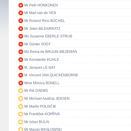
Mr Petri HONKONEN
Mr Mart van de VEN
Mr Roland Rino BÜCHEL
Mr Jokin BILDARRATZ
Ms Susanne EBERLE-STRUB
Mr Günter VOGT
Ms Reina de BRUIJN-WEZEMAN
Mr Konstantin KUHLE
M. Jacques LE NAY
M. Vincent VAN QUICKENBORNE
Mme Mònica BONELL
Mr Rik DAEMS
Mr Michael Aastrup JENSEN
Mr Martin POLIAČIK
Mr František KOPŘIVA
Mr Iulian BULAI
Mr Maciej MASŁOWSKI