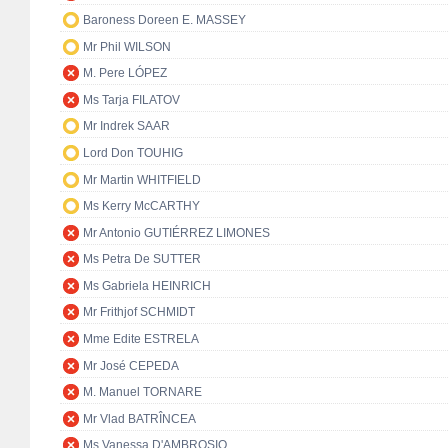
Baroness Doreen E. MASSEY
Mr Phil WILSON
M. Pere LÓPEZ
Ms Tarja FILATOV
Mr Indrek SAAR
Lord Don TOUHIG
Mr Martin WHITFIELD
Ms Kerry McCARTHY
Mr Antonio GUTIÉRREZ LIMONES
Ms Petra De SUTTER
Ms Gabriela HEINRICH
Mr Frithjof SCHMIDT
Mme Edite ESTRELA
Mr José CEPEDA
M. Manuel TORNARE
Mr Vlad BATRÎNCEA
Ms Vanessa D'AMBROSIO