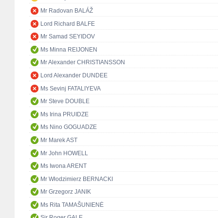
Mr Radovan BALÁŽ
Lord Richard BALFE
Mr Samad SEYIDOV
Ms Minna REIJONEN
Mr Alexander CHRISTIANSSON
Lord Alexander DUNDEE
Ms Sevinj FATALIYEVA
Mr Steve DOUBLE
Ms Irina PRUIDZE
Ms Nino GOGUADZE
Mr Marek AST
Mr John HOWELL
Ms Iwona ARENT
Mr Włodzimierz BERNACKI
Mr Grzegorz JANIK
Ms Rita TAMAŠUNIENĖ
Sir Roger GALE