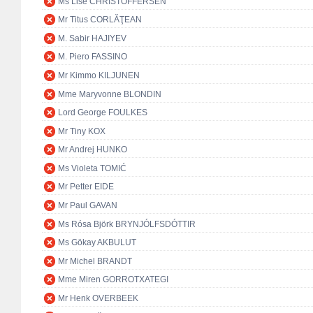
Ms Lise CHRISTOFFERSEN
Mr Titus CORLĂŢEAN
M. Sabir HAJIYEV
M. Piero FASSINO
Mr Kimmo KILJUNEN
Mme Maryvonne BLONDIN
Lord George FOULKES
Mr Tiny KOX
Mr Andrej HUNKO
Ms Violeta TOMIĆ
Mr Petter EIDE
Mr Paul GAVAN
Ms Rósa Björk BRYNJÓLFSDÓTTIR
Ms Gökay AKBULUT
Mr Michel BRANDT
Mme Miren GORROTXATEGI
Mr Henk OVERBEEK