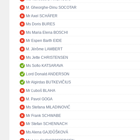
M. Gheorghe-Dinu SOCOTAR
Mr Axel SCHÄFER
Ms Doris BURES
Ms Maria Elena BOSCHI
Mr Espen Barth EIDE
M. Jérôme LAMBERT
Ms Jette CHRISTENSEN
Ms Sofio KATSARAVA
Lord Donald ANDERSON
Mr Algirdas BUTKEVIČIUS
Mr Ľuboš BLAHA
M. Pavol GOGA
Ms Stefana MILADINOVIĆ
Mr Frank SCHWABE
Mr Stefan SCHENNACH
Ms Alena GAJDŮŠKOVÁ