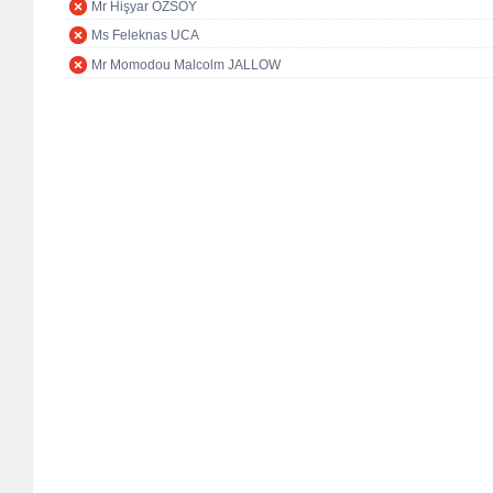
Mr Hişyar ÖZSOY
Ms Feleknas UCA
Mr Momodou Malcolm JALLOW