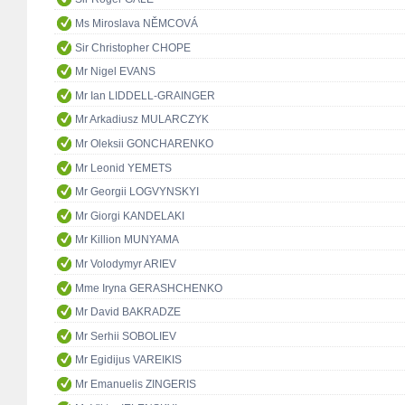
Ms Miroslava NĚMCOVÁ
Sir Christopher CHOPE
Mr Nigel EVANS
Mr Ian LIDDELL-GRAINGER
Mr Arkadiusz MULARCZYK
Mr Oleksii GONCHARENKO
Mr Leonid YEMETS
Mr Georgii LOGVYNSKYI
Mr Giorgi KANDELAKI
Mr Killion MUNYAMA
Mr Volodymyr ARIEV
Mme Iryna GERASHCHENKO
Mr David BAKRADZE
Mr Serhii SOBOLIEV
Mr Egidijus VAREIKIS
Mr Emanuelis ZINGERIS