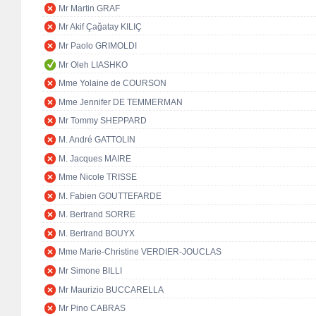
Mr Martin GRAF
Mr Akif Çağatay KILIÇ
Mr Paolo GRIMOLDI
Mr Oleh LIASHKO
Mme Yolaine de COURSON
Mme Jennifer DE TEMMERMAN
Mr Tommy SHEPPARD
M. André GATTOLIN
M. Jacques MAIRE
Mme Nicole TRISSE
M. Fabien GOUTTEFARDE
M. Bertrand SORRE
M. Bertrand BOUYX
Mme Marie-Christine VERDIER-JOUCLAS
Mr Simone BILLI
Mr Maurizio BUCCARELLA
Mr Pino CABRAS