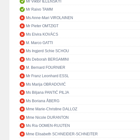
Mr Viktor IELENSKYI
Mr Raivo TAMM
Ms Anne-Mari VIROLAINEN
Mr Pieter OMTZIGT
Ms Elvira KOVÁCS
M. Marco GATTI
Ms Ingjerd Schie SCHOU
Ms Deborah BERGAMINI
M. Bernard FOURNIER
Mr Franz Leonhard ESSL
Ms Marija OBRADOVIĆ
Ms Biljana PANTIĆ PILJA
Ms Boriana ÅBERG
Mme Marie-Christine DALLOZ
Mme Nicole DURANTON
Ms Ria OOMEN-RUIJTEN
Mme Elisabeth SCHNEIDER-SCHNEITER