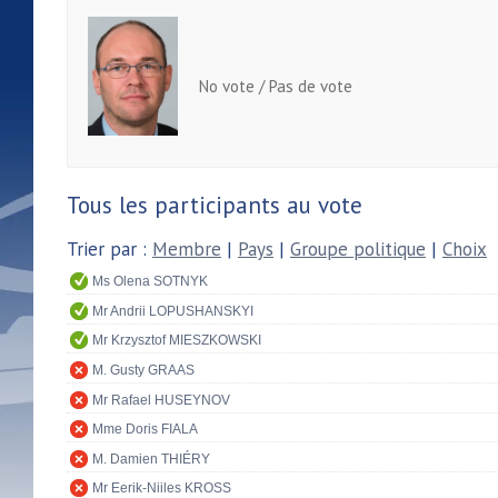
No vote / Pas de vote
Tous les participants au vote
Trier par :
Membre
|
Pays
|
Groupe politique
|
Choix
Ms Olena SOTNYK
Mr Andrii LOPUSHANSKYI
Mr Krzysztof MIESZKOWSKI
M. Gusty GRAAS
Mr Rafael HUSEYNOV
Mme Doris FIALA
M. Damien THIÉRY
Mr Eerik-Niiles KROSS