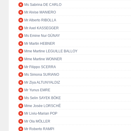
Ms Sabrina DE CARLO
Mr Alvise MANIERO
Mr Alberto RIBOLLA
Mr Axel KASSEGGER
Ms Emine Nur GÜNAY
Mr Martin HEBNER
Mme Martine LEGUILLE BALLOY
Mme Martine WONNER
Mr Filippo SCERRA
Ms Simona SURIANO
Mr Ziya ALTUNYALDIZ
Mr Yunus EMRE
Ms Selin SAYEK BÖKE
Mme Josée LORSCHÉ
Mr Liviu-Marian POP
Mr Ola MÖLLER
Mr Roberto RAMPI