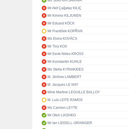
Ms Sofio KATSARAVA
Mr Akif Çağatay KILIÇ
Mr Kimmo KILJUNEN
Mr Eduard KÖCK
Mr František KOPŘIVA
Ms Elvira KOVÁCS
Mr Tiny KOX
Mr Eerik-Niiles KROSS
Mr Konstantin KUHLE
Ms Stella KYRIAKIDES
M. Jérôme LAMBERT
M. Jacques LE NAY
Mme Martine LEGUILLE BALLOY
M. Luís LEITE RAMOS
Ms Carmen LEYTE
Mr Oleh LIASHKO
Mr Ian LIDDELL-GRAINGER