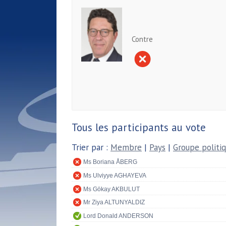
Contre
Tous les participants au vote
Trier par :
Membre
|
Pays
|
Groupe politi
Ms Boriana ÅBERG
Ms Ulviyye AGHAYEVA
Ms Gökay AKBULUT
Mr Ziya ALTUNYALDIZ
Lord Donald ANDERSON