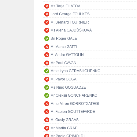
Ms Tarja FILATOV
Lord George FOULKES
M. Bernard FOURNIER
Ms Alena GAJDŮŠKOVÁ
Sir Roger GALE
M. Marco GATTI
M. André GATTOLIN
Mr Paul GAVAN
Mme Iryna GERASHCHENKO
M. Pavol GOGA
Ms Nino GOGUADZE
Mr Oleksii GONCHARENKO
Mme Miren GORROTXATEGI
M. Fabien GOUTTEFARDE
M. Gusty GRAAS
Mr Martin GRAF
Mr Paolo GRIMOLDI