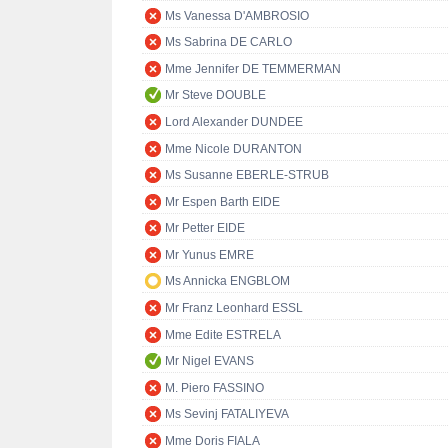
Ms Vanessa D'AMBROSIO
Ms Sabrina DE CARLO
Mme Jennifer DE TEMMERMAN
Mr Steve DOUBLE
Lord Alexander DUNDEE
Mme Nicole DURANTON
Ms Susanne EBERLE-STRUB
Mr Espen Barth EIDE
Mr Petter EIDE
Mr Yunus EMRE
Ms Annicka ENGBLOM
Mr Franz Leonhard ESSL
Mme Edite ESTRELA
Mr Nigel EVANS
M. Piero FASSINO
Ms Sevinj FATALIYEVA
Mme Doris FIALA