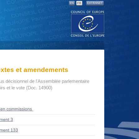
EN
FR
EXTRANET
textes et amendements
us décisionnel de l'Assemblée parlementaire
rs et le vote (Doc. 14900)
 en commissions
ment 3
ment 133