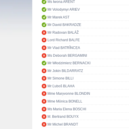
Ms Iwona ARENT
Mr Volodymyr ARIEV
Mr Marek AST
Mr David BAKRADZE
Mr Radovan BALÁŽ
Lord Richard BALFE
Mr Vlad BATRÎNCEA
Ms Deborah BERGAMINI
Mr Włodzimierz BERNACKI
Mr Jokin BILDARRATZ
Mr Simone BILLI
Mr Ľuboš BLAHA
Mme Maryvonne BLONDIN
Mme Mònica BONELL
Ms Maria Elena BOSCHI
M. Bertrand BOUYX
Mr Michel BRANDT