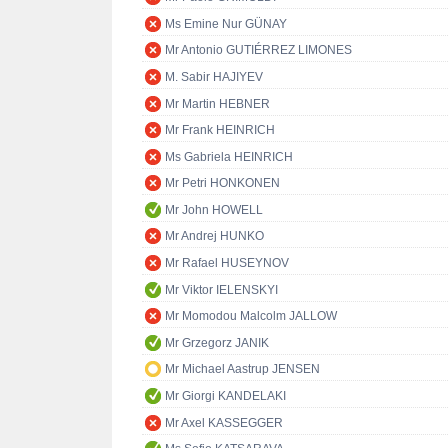
Ms Emine Nur GÜNAY
Mr Antonio GUTIÉRREZ LIMONES
M. Sabir HAJIYEV
Mr Martin HEBNER
Mr Frank HEINRICH
Ms Gabriela HEINRICH
Mr Petri HONKONEN
Mr John HOWELL
Mr Andrej HUNKO
Mr Rafael HUSEYNOV
Mr Viktor IELENSKYI
Mr Momodou Malcolm JALLOW
Mr Grzegorz JANIK
Mr Michael Aastrup JENSEN
Mr Giorgi KANDELAKI
Mr Axel KASSEGGER