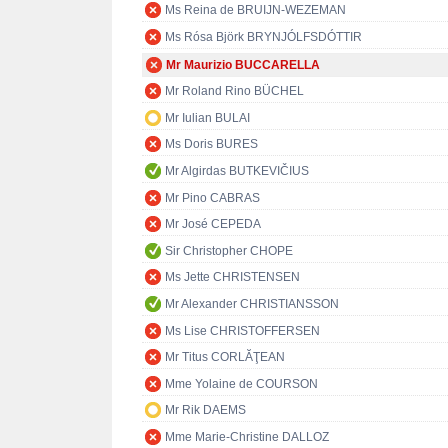
Ms Reina de BRUIJN-WEZEMAN
Ms Rósa Björk BRYNJÓLFSDÓTTIR
Mr Maurizio BUCCARELLA
Mr Roland Rino BÜCHEL
Mr Iulian BULAI
Ms Doris BURES
Mr Algirdas BUTKEVIČIUS
Mr Pino CABRAS
Mr José CEPEDA
Sir Christopher CHOPE
Ms Jette CHRISTENSEN
Mr Alexander CHRISTIANSSON
Ms Lise CHRISTOFFERSEN
Mr Titus CORLĂŢEAN
Mme Yolaine de COURSON
Mr Rik DAEMS
Mme Marie-Christine DALLOZ