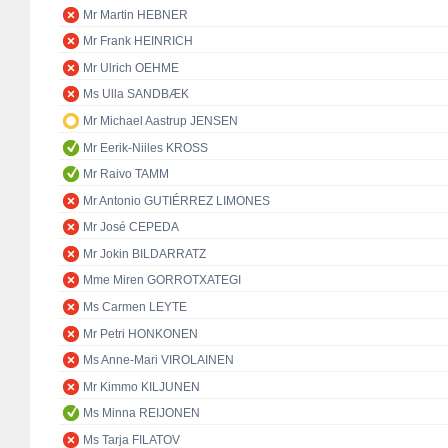
Mr Martin HEBNER
Mr Frank HEINRICH
Mr Ulrich OEHME
Ms Ulla SANDBÆK
Mr Michael Aastrup JENSEN
Mr Eerik-Niiles KROSS
Mr Raivo TAMM
Mr Antonio GUTIÉRREZ LIMONES
Mr José CEPEDA
Mr Jokin BILDARRATZ
Mme Miren GORROTXATEGI
Ms Carmen LEYTE
Mr Petri HONKONEN
Ms Anne-Mari VIROLAINEN
Mr Kimmo KILJUNEN
Ms Minna REIJONEN
Ms Tarja FILATOV