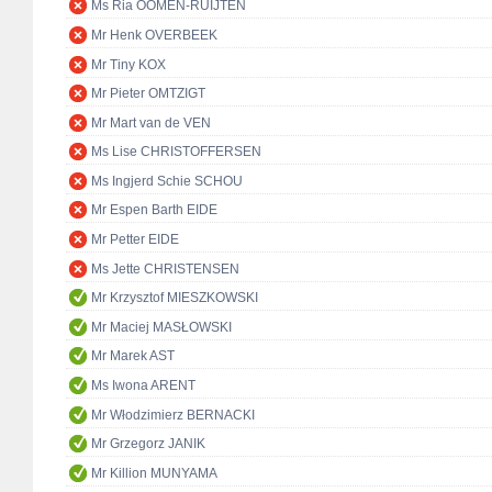
Ms Ria OOMEN-RUIJTEN
Mr Henk OVERBEEK
Mr Tiny KOX
Mr Pieter OMTZIGT
Mr Mart van de VEN
Ms Lise CHRISTOFFERSEN
Ms Ingjerd Schie SCHOU
Mr Espen Barth EIDE
Mr Petter EIDE
Ms Jette CHRISTENSEN
Mr Krzysztof MIESZKOWSKI
Mr Maciej MASŁOWSKI
Mr Marek AST
Ms Iwona ARENT
Mr Włodzimierz BERNACKI
Mr Grzegorz JANIK
Mr Killion MUNYAMA