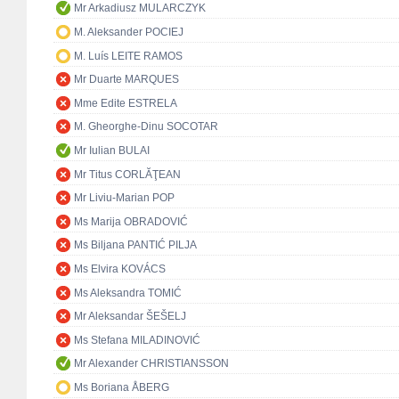
Mr Arkadiusz MULARCZYK
M. Aleksander POCIEJ
M. Luís LEITE RAMOS
Mr Duarte MARQUES
Mme Edite ESTRELA
M. Gheorghe-Dinu SOCOTAR
Mr Iulian BULAI
Mr Titus CORLĂŢEAN
Mr Liviu-Marian POP
Ms Marija OBRADOVIĆ
Ms Biljana PANTIĆ PILJA
Ms Elvira KOVÁCS
Ms Aleksandra TOMIĆ
Mr Aleksandar ŠEŠELJ
Ms Stefana MILADINOVIĆ
Mr Alexander CHRISTIANSSON
Ms Boriana ÅBERG