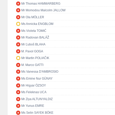
Mr Thomas HAMMARBERG
Mr Momodou Malcolm JALLOW
Mr Ola MÖLLER
Ms Annicka ENGBLOM
Ms Violeta TOMIĆ
Mr Radovan BALÁŽ
Mr Ľuboš BLAHA
M. Pavol GOGA
Mr Martin POLIAČIK
M. Marco GATTI
Ms Vanessa D'AMBROSIO
Ms Emine Nur GÜNAY
Mr Hişyar ÖZSOY
Ms Feleknas UCA
Mr Ziya ALTUNYALDIZ
Mr Yunus EMRE
Ms Selin SAYEK BÖKE