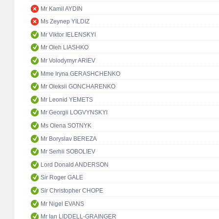
Mr Kamil AYDIN
Ms Zeynep YILDIZ
Mr Viktor IELENSKYI
Mr Oleh LIASHKO
Mr Volodymyr ARIEV
Mme Iryna GERASHCHENKO
Mr Oleksii GONCHARENKO
Mr Leonid YEMETS
Mr Georgii LOGVYNSKYI
Ms Olena SOTNYK
Mr Boryslav BEREZA
Mr Serhii SOBOLIEV
Lord Donald ANDERSON
Sir Roger GALE
Sir Christopher CHOPE
Mr Nigel EVANS
Mr Ian LIDDELL-GRAINGER