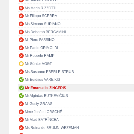
Mr Alberto RIBOLLA
Ms Maria RIZZOTTI
Mr Filippo SCERRA
Ms Simona SURIANO
Ms Deborah BERGAMINI
M. Piero FASSINO
Mr Paolo GRIMOLDI
Mr Roberto RAMPI
Mr Günter VOGT
Ms Susanne EBERLE-STRUB
Mr Egidijus VAREIKIS
Mr Emanuelis ZINGERIS
Mr Algirdas BUTKEVIČIUS
M. Gusty GRAAS
Mme Josée LORSCHÉ
Mr Vlad BATRÎNCEA
Ms Reina de BRUIJN-WEZEMAN