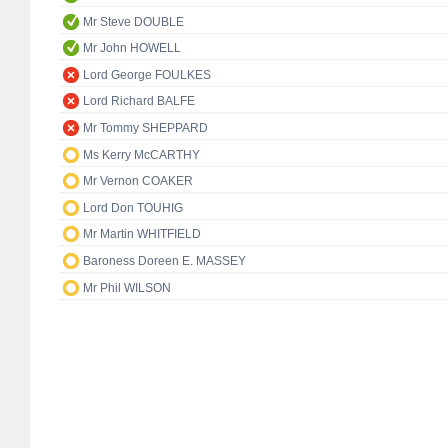
Mr Steve DOUBLE
Mr John HOWELL
Lord George FOULKES
Lord Richard BALFE
Mr Tommy SHEPPARD
Ms Kerry McCARTHY
Mr Vernon COAKER
Lord Don TOUHIG
Mr Martin WHITFIELD
Baroness Doreen E. MASSEY
Mr Phil WILSON