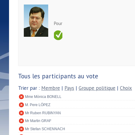
Pour
Tous les participants au vote
Trier par :
Membre
|
Pays
|
Groupe politique
|
Choix
Mme Mònica BONELL
M. Pere LÓPEZ
Mr Ruben RUBINYAN
Mr Martin GRAF
Mr Stefan SCHENNACH