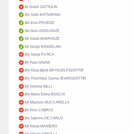
M. André GATTOLIN
Ms Sofio KATSARAVA
Ms Irina PRUIDZE
Ms Nino GOGUADZE
Mr David BAKRADZE
Mr Giorgi KANDELAKI
Ms Sanja PUTICA
Mr Paul GAVAN
Ms Rósa Björk BRYNJÓLFSDÓTTIR
Ms Thórhildur Sunna ÆVARSDÓTTIR
Mr Simone BILLI
Ms Maria Elena BOSCHI
Mr Maurizio BUCCARELLA
Mr Pino CABRAS
Ms Sabrina DE CARLO
Mr Alvise MANIERO