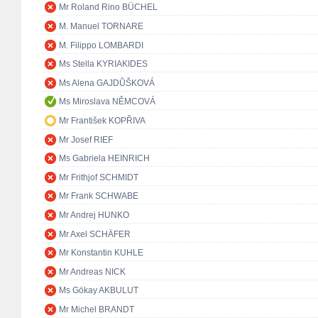
Mr Roland Rino BÜCHEL
M. Manuel TORNARE
M. Filippo LOMBARDI
Ms Stella KYRIAKIDES
Ms Alena GAJDŮŠKOVÁ
Ms Miroslava NĚMCOVÁ
Mr František KOPŘIVA
Mr Josef RIEF
Ms Gabriela HEINRICH
Mr Frithjof SCHMIDT
Mr Frank SCHWABE
Mr Andrej HUNKO
Mr Axel SCHÄFER
Mr Konstantin KUHLE
Mr Andreas NICK
Ms Gökay AKBULUT
Mr Michel BRANDT