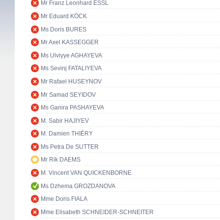
Mr Franz Leonhard ESSL
Mr Eduard KÖCK
Ms Doris BURES
Mr Axel KASSEGGER
Ms Ulviyye AGHAYEVA
Ms Sevinj FATALIYEVA
Mr Rafael HUSEYNOV
Mr Samad SEYIDOV
Ms Ganira PASHAYEVA
M. Sabir HAJIYEV
M. Damien THIÉRY
Ms Petra De SUTTER
Mr Rik DAEMS
M. Vincent VAN QUICKENBORNE
Ms Dzhema GROZDANOVA
Mme Doris FIALA
Mme Elisabeth SCHNEIDER-SCHNEITER