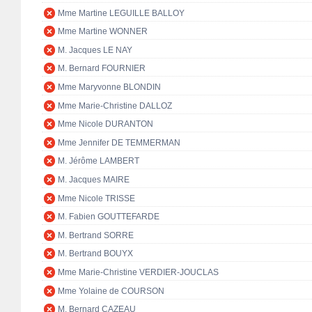
Mme Martine LEGUILLE BALLOY
Mme Martine WONNER
M. Jacques LE NAY
M. Bernard FOURNIER
Mme Maryvonne BLONDIN
Mme Marie-Christine DALLOZ
Mme Nicole DURANTON
Mme Jennifer DE TEMMERMAN
M. Jérôme LAMBERT
M. Jacques MAIRE
Mme Nicole TRISSE
M. Fabien GOUTTEFARDE
M. Bertrand SORRE
M. Bertrand BOUYX
Mme Marie-Christine VERDIER-JOUCLAS
Mme Yolaine de COURSON
M. Bernard CAZEAU