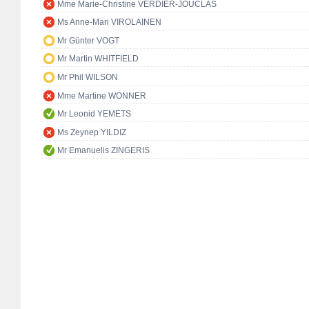
Mme Marie-Christine VERDIER-JOUCLAS
Ms Anne-Mari VIROLAINEN
Mr Günter VOGT
Mr Martin WHITFIELD
Mr Phil WILSON
Mme Martine WONNER
Mr Leonid YEMETS
Ms Zeynep YILDIZ
Mr Emanuelis ZINGERIS