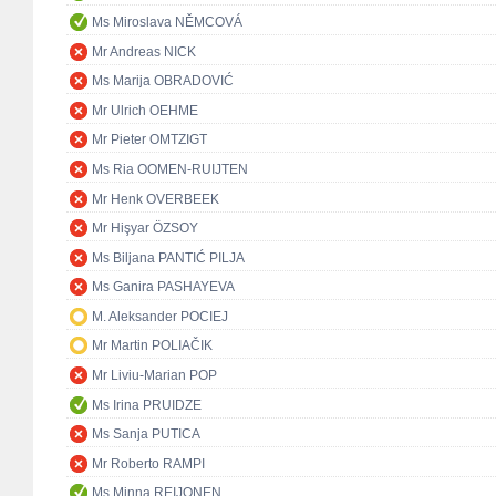
Ms Miroslava NĚMCOVÁ
Mr Andreas NICK
Ms Marija OBRADOVIĆ
Mr Ulrich OEHME
Mr Pieter OMTZIGT
Ms Ria OOMEN-RUIJTEN
Mr Henk OVERBEEK
Mr Hişyar ÖZSOY
Ms Biljana PANTIĆ PILJA
Ms Ganira PASHAYEVA
M. Aleksander POCIEJ
Mr Martin POLIAČIK
Mr Liviu-Marian POP
Ms Irina PRUIDZE
Ms Sanja PUTICA
Mr Roberto RAMPI
Ms Minna REIJONEN