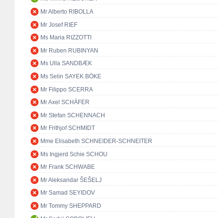
Mr Alberto RIBOLLA
Mr Josef RIEF
Ms Maria RIZZOTTI
Mr Ruben RUBINYAN
Ms Ulla SANDBÆK
Ms Selin SAYEK BÖKE
Mr Filippo SCERRA
Mr Axel SCHÄFER
Mr Stefan SCHENNACH
Mr Frithjof SCHMIDT
Mme Elisabeth SCHNEIDER-SCHNEITER
Ms Ingjerd Schie SCHOU
Mr Frank SCHWABE
Mr Aleksandar ŠEŠELJ
Mr Samad SEYIDOV
Mr Tommy SHEPPARD