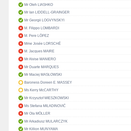
Mr Oleh LIASHKO
Mr Ian LIDDELL-GRAINGER
Mr Georgii LOGVYNSKYI
M. Filippo LOMBARDI
M. Pere LÓPEZ
Mme Josée LORSCHÉ
M. Jacques MAIRE
Mr Alvise MANIERO
Mr Duarte MARQUES
Mr Maciej MASŁOWSKI
Baroness Doreen E. MASSEY
Ms Kerry McCARTHY
Mr Krzysztof MIESZKOWSKI
Ms Stefana MILADINOVIĆ
Mr Ola MÖLLER
Mr Arkadiusz MULARCZYK
Mr Killion MUNYAMA