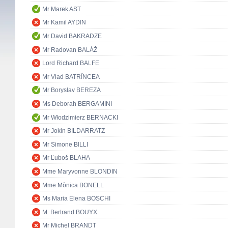
Mr Marek AST
Mr Kamil AYDIN
Mr David BAKRADZE
Mr Radovan BALÁŽ
Lord Richard BALFE
Mr Vlad BATRÎNCEA
Mr Boryslav BEREZA
Ms Deborah BERGAMINI
Mr Włodzimierz BERNACKI
Mr Jokin BILDARRATZ
Mr Simone BILLI
Mr Ľuboš BLAHA
Mme Maryvonne BLONDIN
Mme Mònica BONELL
Ms Maria Elena BOSCHI
M. Bertrand BOUYX
Mr Michel BRANDT