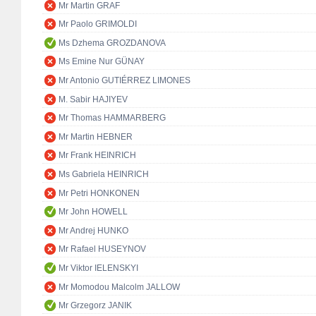
Mr Martin GRAF
Mr Paolo GRIMOLDI
Ms Dzhema GROZDANOVA
Ms Emine Nur GÜNAY
Mr Antonio GUTIÉRREZ LIMONES
M. Sabir HAJIYEV
Mr Thomas HAMMARBERG
Mr Martin HEBNER
Mr Frank HEINRICH
Ms Gabriela HEINRICH
Mr Petri HONKONEN
Mr John HOWELL
Mr Andrej HUNKO
Mr Rafael HUSEYNOV
Mr Viktor IELENSKYI
Mr Momodou Malcolm JALLOW
Mr Grzegorz JANIK