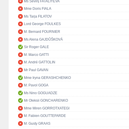
Ms Sevinj FATALIYEVA
Mme Doris FIALA
Ms Tarja FILATOV
Lord George FOULKES
M. Bernard FOURNIER
Ms Alena GAJDŮŠKOVÁ
Sir Roger GALE
M. Marco GATTI
M. André GATTOLIN
Mr Paul GAVAN
Mme Iryna GERASHCHENKO
M. Pavol GOGA
Ms Nino GOGUADZE
Mr Oleksii GONCHARENKO
Mme Miren GORROTXATEGI
M. Fabien GOUTTEFARDE
M. Gusty GRAAS