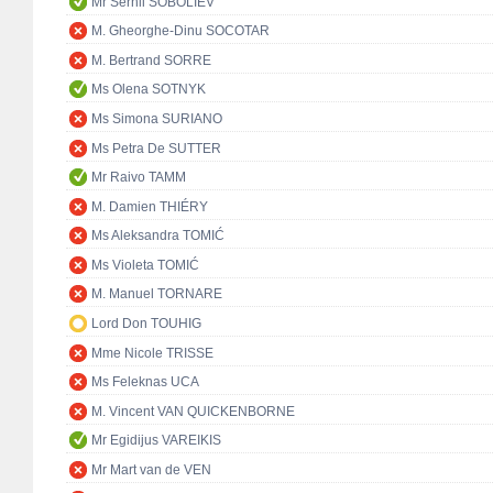
Mr Serhii SOBOLIEV
M. Gheorghe-Dinu SOCOTAR
M. Bertrand SORRE
Ms Olena SOTNYK
Ms Simona SURIANO
Ms Petra De SUTTER
Mr Raivo TAMM
M. Damien THIÉRY
Ms Aleksandra TOMIĆ
Ms Violeta TOMIĆ
M. Manuel TORNARE
Lord Don TOUHIG
Mme Nicole TRISSE
Ms Feleknas UCA
M. Vincent VAN QUICKENBORNE
Mr Egidijus VAREIKIS
Mr Mart van de VEN