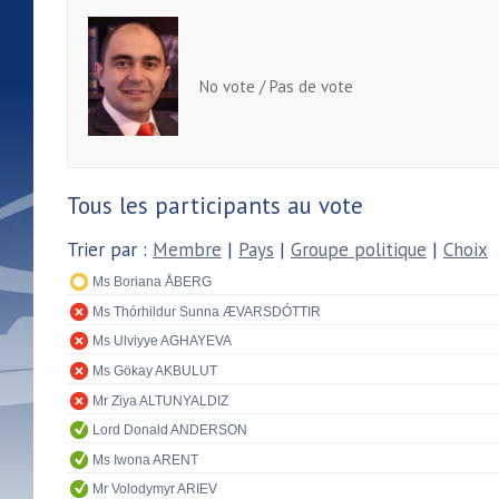
No vote / Pas de vote
Tous les participants au vote
Trier par :
Membre
|
Pays
|
Groupe politique
|
Choix
Ms Boriana ÅBERG
Ms Thórhildur Sunna ÆVARSDÓTTIR
Ms Ulviyye AGHAYEVA
Ms Gökay AKBULUT
Mr Ziya ALTUNYALDIZ
Lord Donald ANDERSON
Ms Iwona ARENT
Mr Volodymyr ARIEV