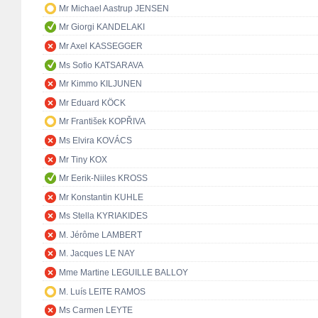
Mr Michael Aastrup JENSEN
Mr Giorgi KANDELAKI
Mr Axel KASSEGGER
Ms Sofio KATSARAVA
Mr Kimmo KILJUNEN
Mr Eduard KÖCK
Mr František KOPŘIVA
Ms Elvira KOVÁCS
Mr Tiny KOX
Mr Eerik-Niiles KROSS
Mr Konstantin KUHLE
Ms Stella KYRIAKIDES
M. Jérôme LAMBERT
M. Jacques LE NAY
Mme Martine LEGUILLE BALLOY
M. Luís LEITE RAMOS
Ms Carmen LEYTE