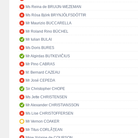
Ms Reina de BRUIJN-WEZEMAN
Ms Rósa Björk BRYNJÓLFSDÓTTIR
Mr Maurizio BUCCARELLA
Mr Roland Rino BÜCHEL
Mr Iulian BULAI
Ms Doris BURES
Mr Algirdas BUTKEVIČIUS
Mr Pino CABRAS
M. Bernard CAZEAU
Mr José CEPEDA
Sir Christopher CHOPE
Ms Jette CHRISTENSEN
Mr Alexander CHRISTIANSSON
Ms Lise CHRISTOFFERSEN
Mr Vernon COAKER
Mr Titus CORLĂŢEAN
Mme Yolaine de COURSON