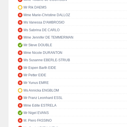
Mr Rik DAEMS
Mme Marie-Christine DALLOZ
Ms Vanessa D'AMBROSIO
Ms Sabrina DE CARLO
Mme Jennifer DE TEMMERMAN
Mr Steve DOUBLE
Mme Nicole DURANTON
Ms Susanne EBERLE-STRUB
Mr Espen Barth EIDE
Mr Petter EIDE
Mr Yunus EMRE
Ms Annicka ENGBLOM
Mr Franz Leonhard ESSL
Mme Edite ESTRELA
Mr Nigel EVANS
M. Piero FASSINO