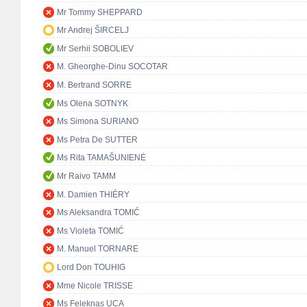
Mr Tommy SHEPPARD
Mr Andrej ŠIRCELJ
Mr Serhii SOBOLIEV
M. Gheorghe-Dinu SOCOTAR
M. Bertrand SORRE
Ms Olena SOTNYK
Ms Simona SURIANO
Ms Petra De SUTTER
Ms Rita TAMAŠUNIENĖ
Mr Raivo TAMM
M. Damien THIÉRY
Ms Aleksandra TOMIĆ
Ms Violeta TOMIĆ
M. Manuel TORNARE
Lord Don TOUHIG
Mme Nicole TRISSE
Ms Feleknas UCA