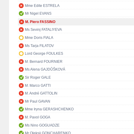
Mme Edite ESTRELA
Mr Nigel EVANS
M. Piero FASSINO
Ms Sevinj FATALIYEVA
Mme Doris FIALA
Ms Tarja FILATOV
Lord George FOULKES
M. Bernard FOURNIER
Ms Alena GAJDŮŠKOVÁ
Sir Roger GALE
M. Marco GATTI
M. André GATTOLIN
Mr Paul GAVAN
Mme Iryna GERASHCHENKO
M. Pavol GOGA
Ms Nino GOGUADZE
Mr Oleksii GONCHARENKO