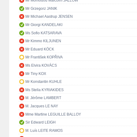
Mr Momodou Malcolm JALLOW
Mr Grzegorz JANIK
Mr Michael Aastrup JENSEN
Mr Giorgi KANDELAKI
Ms Sofio KATSARAVA
Mr Kimmo KILJUNEN
Mr Eduard KÖCK
Mr František KOPŘIVA
Ms Elvira KOVÁCS
Mr Tiny KOX
Mr Konstantin KUHLE
Ms Stella KYRIAKIDES
M. Jérôme LAMBERT
M. Jacques LE NAY
Mme Martine LEGUILLE BALLOY
Sir Edward LEIGH
M. Luís LEITE RAMOS