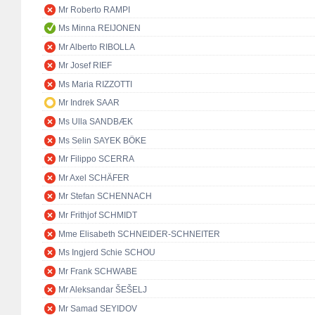
Mr Roberto RAMPI
Ms Minna REIJONEN
Mr Alberto RIBOLLA
Mr Josef RIEF
Ms Maria RIZZOTTI
Mr Indrek SAAR
Ms Ulla SANDBÆK
Ms Selin SAYEK BÖKE
Mr Filippo SCERRA
Mr Axel SCHÄFER
Mr Stefan SCHENNACH
Mr Frithjof SCHMIDT
Mme Elisabeth SCHNEIDER-SCHNEITER
Ms Ingjerd Schie SCHOU
Mr Frank SCHWABE
Mr Aleksandar ŠEŠELJ
Mr Samad SEYIDOV