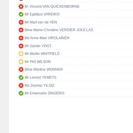
M. Vincent VAN QUICKENBORNE
Mr Egidijus VAREIKIS
Mr Mart van de VEN
Mme Marie-Christine VERDIER-JOUCLAS
Ms Anne-Mari VIROLAINEN
Mr Günter VOGT
Mr Martin WHITFIELD
Mr Phil WILSON
Mme Martine WONNER
Mr Leonid YEMETS
Ms Zeynep YILDIZ
Mr Emanuelis ZINGERIS