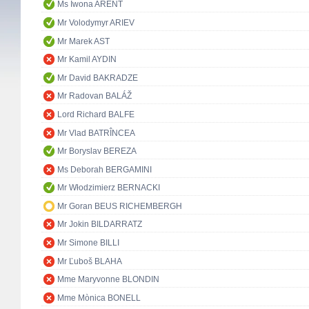
Ms Iwona ARENT
Mr Volodymyr ARIEV
Mr Marek AST
Mr Kamil AYDIN
Mr David BAKRADZE
Mr Radovan BALÁŽ
Lord Richard BALFE
Mr Vlad BATRÎNCEA
Mr Boryslav BEREZA
Ms Deborah BERGAMINI
Mr Włodzimierz BERNACKI
Mr Goran BEUS RICHEMBERGH
Mr Jokin BILDARRATZ
Mr Simone BILLI
Mr Ľuboš BLAHA
Mme Maryvonne BLONDIN
Mme Mònica BONELL