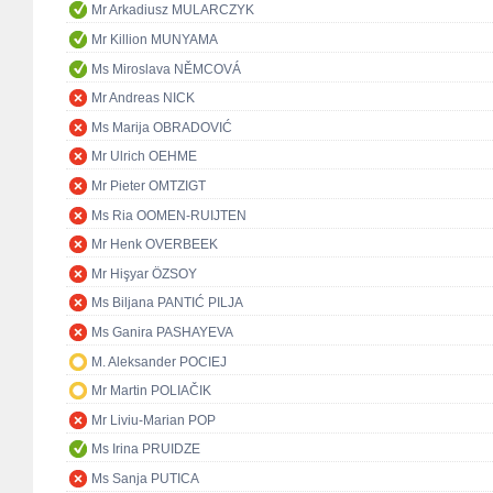
Mr Arkadiusz MULARCZYK
Mr Killion MUNYAMA
Ms Miroslava NĚMCOVÁ
Mr Andreas NICK
Ms Marija OBRADOVIĆ
Mr Ulrich OEHME
Mr Pieter OMTZIGT
Ms Ria OOMEN-RUIJTEN
Mr Henk OVERBEEK
Mr Hişyar ÖZSOY
Ms Biljana PANTIĆ PILJA
Ms Ganira PASHAYEVA
M. Aleksander POCIEJ
Mr Martin POLIAČIK
Mr Liviu-Marian POP
Ms Irina PRUIDZE
Ms Sanja PUTICA