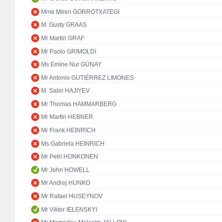
Mme Miren GORROTXATEGI
M. Gusty GRAAS
Mr Martin GRAF
Mr Paolo GRIMOLDI
Ms Emine Nur GÜNAY
Mr Antonio GUTIÉRREZ LIMONES
M. Sabir HAJIYEV
Mr Thomas HAMMARBERG
Mr Martin HEBNER
Mr Frank HEINRICH
Ms Gabriela HEINRICH
Mr Petri HONKONEN
Mr John HOWELL
Mr Andrej HUNKO
Mr Rafael HUSEYNOV
Mr Viktor IELENSKYI