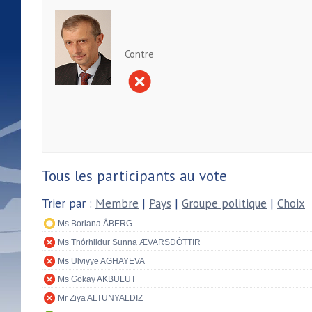
Contre
Tous les participants au vote
Trier par :
Membre
|
Pays
|
Groupe politique
|
Choix
Ms Boriana ÅBERG
Ms Thórhildur Sunna ÆVARSDÓTTIR
Ms Ulviyye AGHAYEVA
Ms Gökay AKBULUT
Mr Ziya ALTUNYALDIZ