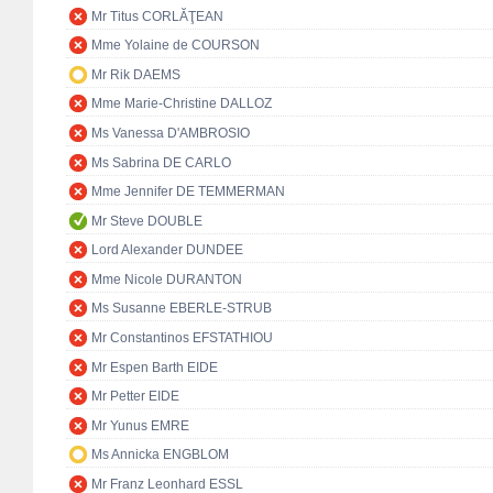
Mr Titus CORLĂŢEAN
Mme Yolaine de COURSON
Mr Rik DAEMS
Mme Marie-Christine DALLOZ
Ms Vanessa D'AMBROSIO
Ms Sabrina DE CARLO
Mme Jennifer DE TEMMERMAN
Mr Steve DOUBLE
Lord Alexander DUNDEE
Mme Nicole DURANTON
Ms Susanne EBERLE-STRUB
Mr Constantinos EFSTATHIOU
Mr Espen Barth EIDE
Mr Petter EIDE
Mr Yunus EMRE
Ms Annicka ENGBLOM
Mr Franz Leonhard ESSL