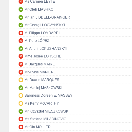
Ms Carmen LEYTE
Mr Oleh LIASHKO
Mr Ian LIDDELL-GRAINGER
Mr Georgii LOGVYNSKYI
M. Filippo LOMBARDI
M. Pere LÓPEZ
Mr Andrii LOPUSHANSKYI
Mme Josée LORSCHÉ
M. Jacques MAIRE
Mr Alvise MANIERO
Mr Duarte MARQUES
Mr Maciej MASŁOWSKI
Baroness Doreen E. MASSEY
Ms Kerry McCARTHY
Mr Krzysztof MIESZKOWSKI
Ms Stefana MILADINOVIĆ
Mr Ola MÖLLER