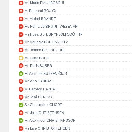
Ms Maria Elena BOSCHI
M. Bertrand BOUYX
Mr Michel BRANDT
Ms Reina de BRUIJN-WEZEMAN
Ms Rósa Björk BRYNJÓLFSDÓTTIR
Mr Maurizio BUCCARELLA
Mr Roland Rino BÜCHEL
Mr Iulian BULAI
Ms Doris BURES
Mr Algirdas BUTKEVIČIUS
Mr Pino CABRAS
M. Bernard CAZEAU
Mr José CEPEDA
Sir Christopher CHOPE
Ms Jette CHRISTENSEN
Mr Alexander CHRISTIANSSON
Ms Lise CHRISTOFFERSEN