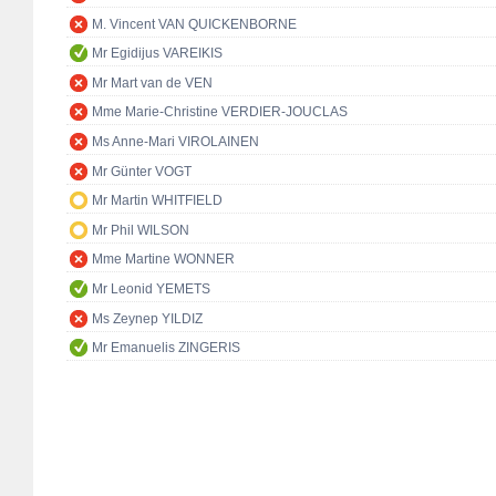
M. Vincent VAN QUICKENBORNE
Mr Egidijus VAREIKIS
Mr Mart van de VEN
Mme Marie-Christine VERDIER-JOUCLAS
Ms Anne-Mari VIROLAINEN
Mr Günter VOGT
Mr Martin WHITFIELD
Mr Phil WILSON
Mme Martine WONNER
Mr Leonid YEMETS
Ms Zeynep YILDIZ
Mr Emanuelis ZINGERIS