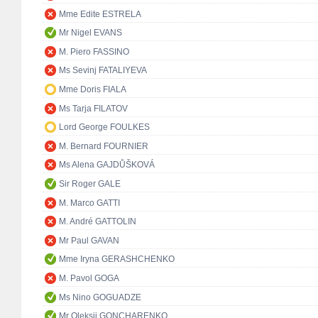
Mme Edite ESTRELA
Mr Nigel EVANS
M. Piero FASSINO
Ms Sevinj FATALIYEVA
Mme Doris FIALA
Ms Tarja FILATOV
Lord George FOULKES
M. Bernard FOURNIER
Ms Alena GAJDŮŠKOVÁ
Sir Roger GALE
M. Marco GATTI
M. André GATTOLIN
Mr Paul GAVAN
Mme Iryna GERASHCHENKO
M. Pavol GOGA
Ms Nino GOGUADZE
Mr Oleksii GONCHARENKO