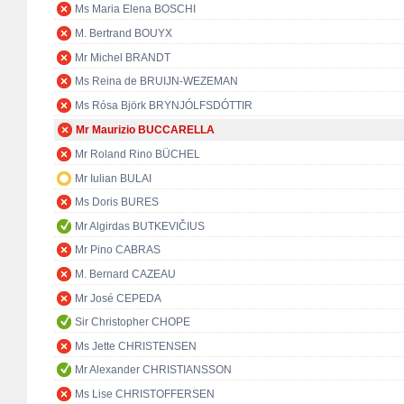
Ms Maria Elena BOSCHI
M. Bertrand BOUYX
Mr Michel BRANDT
Ms Reina de BRUIJN-WEZEMAN
Ms Rósa Björk BRYNJÓLFSDÓTTIR
Mr Maurizio BUCCARELLA
Mr Roland Rino BÜCHEL
Mr Iulian BULAI
Ms Doris BURES
Mr Algirdas BUTKEVIČIUS
Mr Pino CABRAS
M. Bernard CAZEAU
Mr José CEPEDA
Sir Christopher CHOPE
Ms Jette CHRISTENSEN
Mr Alexander CHRISTIANSSON
Ms Lise CHRISTOFFERSEN