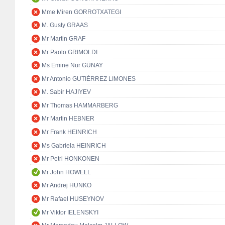
Mme Miren GORROTXATEGI
M. Gusty GRAAS
Mr Martin GRAF
Mr Paolo GRIMOLDI
Ms Emine Nur GÜNAY
Mr Antonio GUTIÉRREZ LIMONES
M. Sabir HAJIYEV
Mr Thomas HAMMARBERG
Mr Martin HEBNER
Mr Frank HEINRICH
Ms Gabriela HEINRICH
Mr Petri HONKONEN
Mr John HOWELL
Mr Andrej HUNKO
Mr Rafael HUSEYNOV
Mr Viktor IELENSKYI