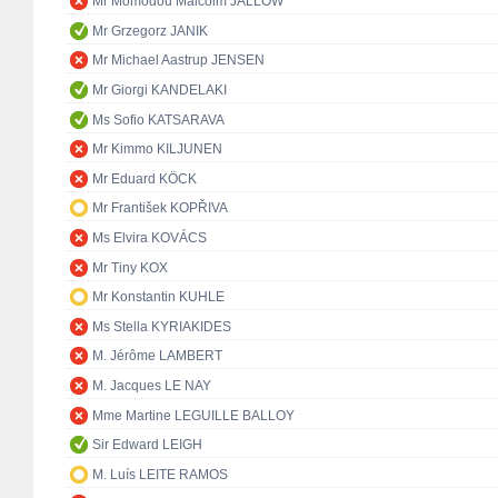
Mr Momodou Malcolm JALLOW
Mr Grzegorz JANIK
Mr Michael Aastrup JENSEN
Mr Giorgi KANDELAKI
Ms Sofio KATSARAVA
Mr Kimmo KILJUNEN
Mr Eduard KÖCK
Mr František KOPŘIVA
Ms Elvira KOVÁCS
Mr Tiny KOX
Mr Konstantin KUHLE
Ms Stella KYRIAKIDES
M. Jérôme LAMBERT
M. Jacques LE NAY
Mme Martine LEGUILLE BALLOY
Sir Edward LEIGH
M. Luís LEITE RAMOS