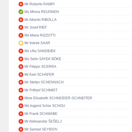
Mr Roberto RAMPI
Ms Minna REIJONEN
Mr Alberto RIBOLLA
Mr Josef RIEF
Ms Maria RIZZOTTI
Mr Indrek SAAR
Ms Ulla SANDBÆK
Ms Selin SAYEK BÖKE
Mr Filippo SCERRA
Mr Axel SCHÄFER
Mr Stefan SCHENNACH
Mr Frithjof SCHMIDT
Mme Elisabeth SCHNEIDER-SCHNEITER
Ms Ingjerd Schie SCHOU
Mr Frank SCHWABE
Mr Aleksandar ŠEŠELJ
Mr Samad SEYIDOV