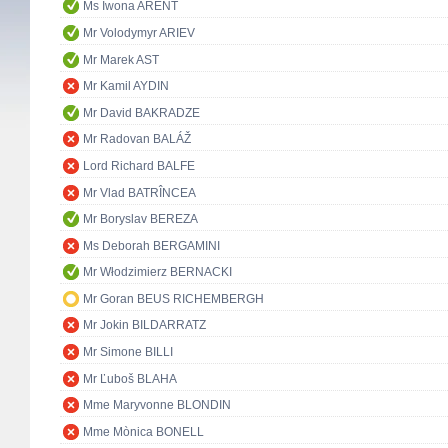
Ms Iwona ARENT
Mr Volodymyr ARIEV
Mr Marek AST
Mr Kamil AYDIN
Mr David BAKRADZE
Mr Radovan BALÁŽ
Lord Richard BALFE
Mr Vlad BATRÎNCEA
Mr Boryslav BEREZA
Ms Deborah BERGAMINI
Mr Włodzimierz BERNACKI
Mr Goran BEUS RICHEMBERGH
Mr Jokin BILDARRATZ
Mr Simone BILLI
Mr Ľuboš BLAHA
Mme Maryvonne BLONDIN
Mme Mònica BONELL