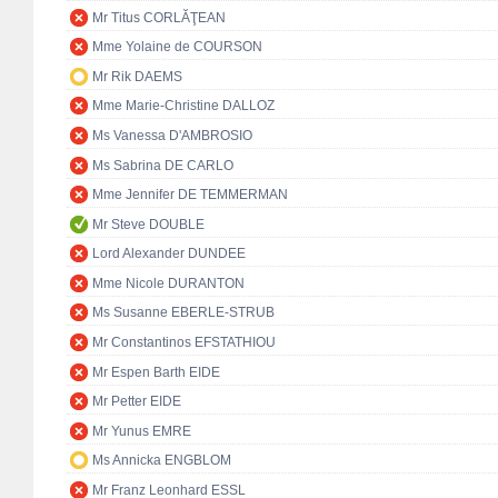
Mr Titus CORLĂŢEAN
Mme Yolaine de COURSON
Mr Rik DAEMS
Mme Marie-Christine DALLOZ
Ms Vanessa D'AMBROSIO
Ms Sabrina DE CARLO
Mme Jennifer DE TEMMERMAN
Mr Steve DOUBLE
Lord Alexander DUNDEE
Mme Nicole DURANTON
Ms Susanne EBERLE-STRUB
Mr Constantinos EFSTATHIOU
Mr Espen Barth EIDE
Mr Petter EIDE
Mr Yunus EMRE
Ms Annicka ENGBLOM
Mr Franz Leonhard ESSL