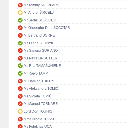
Mr Tommy SHEPPARD
Mr Andrej ŠIRCELJ
Mr Serhii SOBOLIEV
M. Gheorghe-Dinu SOCOTAR
M. Bertrand SORRE
Ms Olena SOTNYK
Ms Simona SURIANO
Ms Petra De SUTTER
Ms Rita TAMAŠUNIENĖ
Mr Raivo TAMM
M. Damien THIÉRY
Ms Aleksandra TOMIĆ
Ms Violeta TOMIĆ
M. Manuel TORNARE
Lord Don TOUHIG
Mme Nicole TRISSE
Ms Feleknas UCA