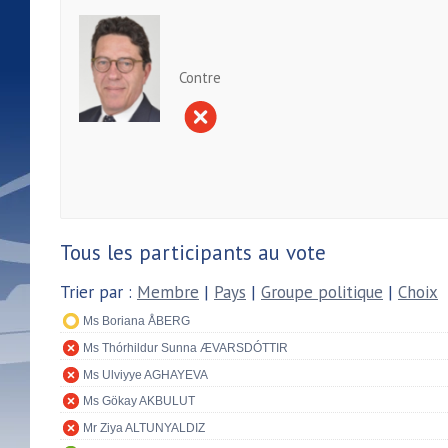
Contre
Tous les participants au vote
Trier par :
Membre
|
Pays
|
Groupe politique
|
Choix
Ms Boriana ÅBERG
Ms Thórhildur Sunna ÆVARSDÓTTIR
Ms Ulviyye AGHAYEVA
Ms Gökay AKBULUT
Mr Ziya ALTUNYALDIZ