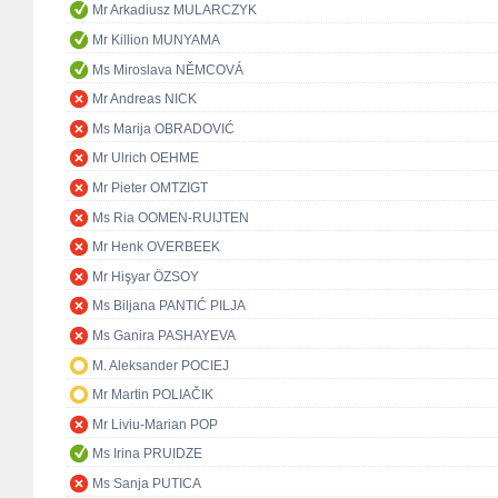
Mr Arkadiusz MULARCZYK
Mr Killion MUNYAMA
Ms Miroslava NĚMCOVÁ
Mr Andreas NICK
Ms Marija OBRADOVIĆ
Mr Ulrich OEHME
Mr Pieter OMTZIGT
Ms Ria OOMEN-RUIJTEN
Mr Henk OVERBEEK
Mr Hişyar ÖZSOY
Ms Biljana PANTIĆ PILJA
Ms Ganira PASHAYEVA
M. Aleksander POCIEJ
Mr Martin POLIAČIK
Mr Liviu-Marian POP
Ms Irina PRUIDZE
Ms Sanja PUTICA