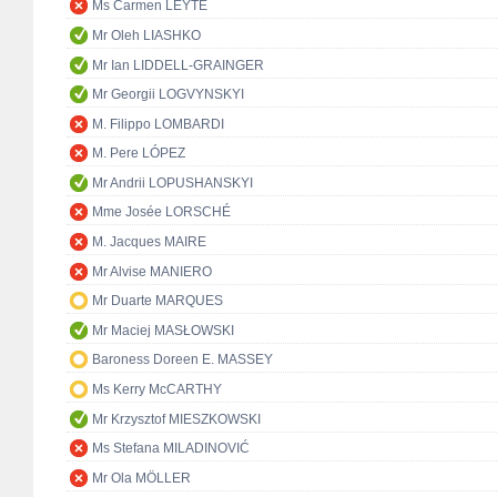
Ms Carmen LEYTE
Mr Oleh LIASHKO
Mr Ian LIDDELL-GRAINGER
Mr Georgii LOGVYNSKYI
M. Filippo LOMBARDI
M. Pere LÓPEZ
Mr Andrii LOPUSHANSKYI
Mme Josée LORSCHÉ
M. Jacques MAIRE
Mr Alvise MANIERO
Mr Duarte MARQUES
Mr Maciej MASŁOWSKI
Baroness Doreen E. MASSEY
Ms Kerry McCARTHY
Mr Krzysztof MIESZKOWSKI
Ms Stefana MILADINOVIĆ
Mr Ola MÖLLER