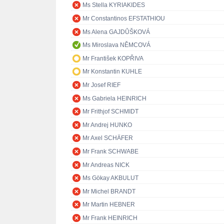
Ms Stella KYRIAKIDES
Mr Constantinos EFSTATHIOU
Ms Alena GAJDŮŠKOVÁ
Ms Miroslava NĚMCOVÁ
Mr František KOPŘIVA
Mr Konstantin KUHLE
Mr Josef RIEF
Ms Gabriela HEINRICH
Mr Frithjof SCHMIDT
Mr Andrej HUNKO
Mr Axel SCHÄFER
Mr Frank SCHWABE
Mr Andreas NICK
Ms Gökay AKBULUT
Mr Michel BRANDT
Mr Martin HEBNER
Mr Frank HEINRICH