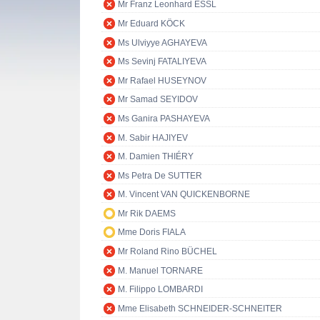
Mr Franz Leonhard ESSL
Mr Eduard KÖCK
Ms Ulviyye AGHAYEVA
Ms Sevinj FATALIYEVA
Mr Rafael HUSEYNOV
Mr Samad SEYIDOV
Ms Ganira PASHAYEVA
M. Sabir HAJIYEV
M. Damien THIÉRY
Ms Petra De SUTTER
M. Vincent VAN QUICKENBORNE
Mr Rik DAEMS
Mme Doris FIALA
Mr Roland Rino BÜCHEL
M. Manuel TORNARE
M. Filippo LOMBARDI
Mme Elisabeth SCHNEIDER-SCHNEITER