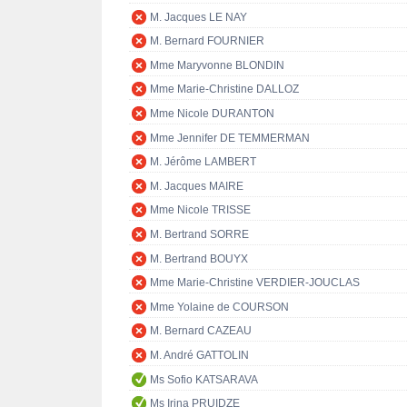
M. Jacques LE NAY
M. Bernard FOURNIER
Mme Maryvonne BLONDIN
Mme Marie-Christine DALLOZ
Mme Nicole DURANTON
Mme Jennifer DE TEMMERMAN
M. Jérôme LAMBERT
M. Jacques MAIRE
Mme Nicole TRISSE
M. Bertrand SORRE
M. Bertrand BOUYX
Mme Marie-Christine VERDIER-JOUCLAS
Mme Yolaine de COURSON
M. Bernard CAZEAU
M. André GATTOLIN
Ms Sofio KATSARAVA
Ms Irina PRUIDZE