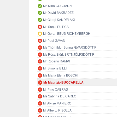
Ms Nino GOGUADZE
Mr David BAKRADZE
Mr Giorgi KANDELAKI
Ms Sanja PUTICA
Mr Goran BEUS RICHEMBERGH
Mr Paul GAVAN
Ms Thórhildur Sunna ÆVARSDÓTTIR
Ms Rósa Björk BRYNJÓLFSDÓTTIR
Mr Roberto RAMPI
Mr Simone BILLI
Ms Maria Elena BOSCHI
Mr Maurizio BUCCARELLA
Mr Pino CABRAS
Ms Sabrina DE CARLO
Mr Alvise MANIERO
Mr Alberto RIBOLLA