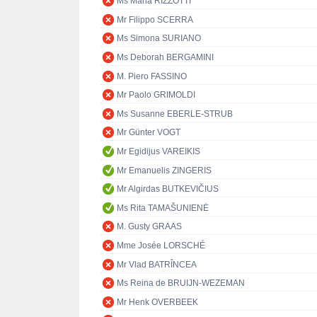
Ms Maria RIZZOTTI
Mr Filippo SCERRA
Ms Simona SURIANO
Ms Deborah BERGAMINI
M. Piero FASSINO
Mr Paolo GRIMOLDI
Ms Susanne EBERLE-STRUB
Mr Günter VOGT
Mr Egidijus VAREIKIS
Mr Emanuelis ZINGERIS
Mr Algirdas BUTKEVIČIUS
Ms Rita TAMAŠUNIENĖ
M. Gusty GRAAS
Mme Josée LORSCHÉ
Mr Vlad BATRÎNCEA
Ms Reina de BRUIJN-WEZEMAN
Mr Henk OVERBEEK