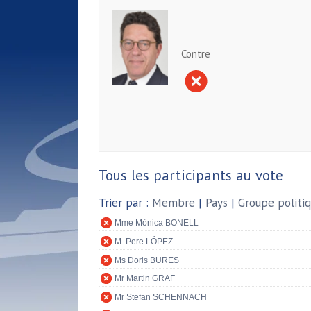
Contre
Tous les participants au vote
Trier par :
Membre
|
Pays
|
Groupe politi
Mme Mònica BONELL
M. Pere LÓPEZ
Ms Doris BURES
Mr Martin GRAF
Mr Stefan SCHENNACH