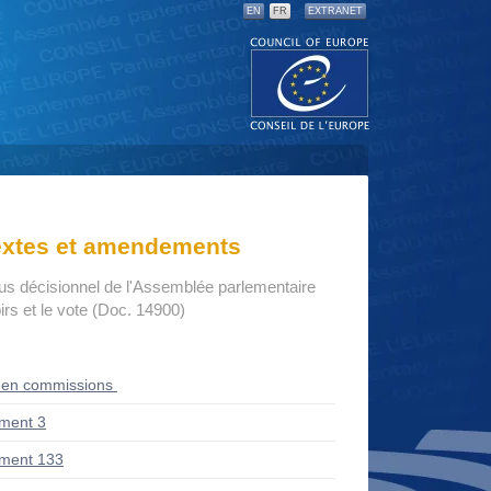
EN
FR
EXTRANET
textes et amendements
us décisionnel de l'Assemblée parlementaire
rs et le vote (Doc. 14900)
 en commissions
ment 3
ment 133