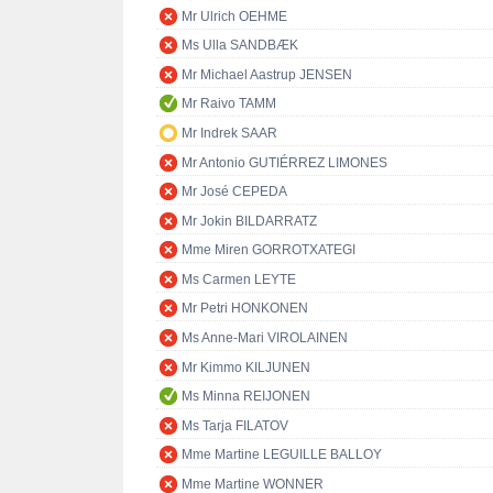
Mr Ulrich OEHME
Ms Ulla SANDBÆK
Mr Michael Aastrup JENSEN
Mr Raivo TAMM
Mr Indrek SAAR
Mr Antonio GUTIÉRREZ LIMONES
Mr José CEPEDA
Mr Jokin BILDARRATZ
Mme Miren GORROTXATEGI
Ms Carmen LEYTE
Mr Petri HONKONEN
Ms Anne-Mari VIROLAINEN
Mr Kimmo KILJUNEN
Ms Minna REIJONEN
Ms Tarja FILATOV
Mme Martine LEGUILLE BALLOY
Mme Martine WONNER