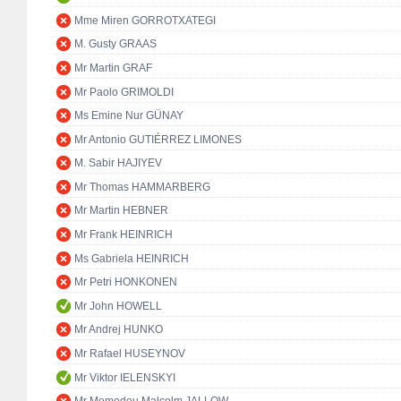
Mme Miren GORROTXATEGI
M. Gusty GRAAS
Mr Martin GRAF
Mr Paolo GRIMOLDI
Ms Emine Nur GÜNAY
Mr Antonio GUTIÉRREZ LIMONES
M. Sabir HAJIYEV
Mr Thomas HAMMARBERG
Mr Martin HEBNER
Mr Frank HEINRICH
Ms Gabriela HEINRICH
Mr Petri HONKONEN
Mr John HOWELL
Mr Andrej HUNKO
Mr Rafael HUSEYNOV
Mr Viktor IELENSKYI