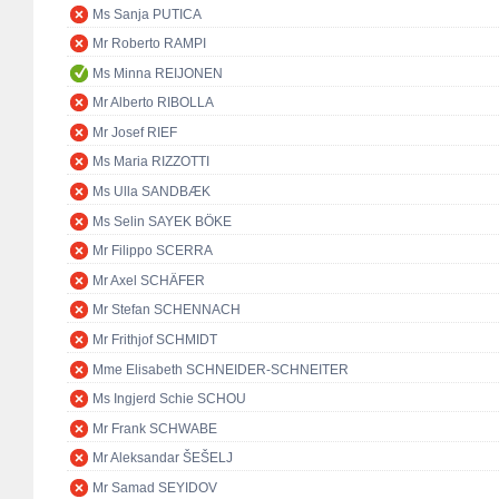
Ms Sanja PUTICA
Mr Roberto RAMPI
Ms Minna REIJONEN
Mr Alberto RIBOLLA
Mr Josef RIEF
Ms Maria RIZZOTTI
Ms Ulla SANDBÆK
Ms Selin SAYEK BÖKE
Mr Filippo SCERRA
Mr Axel SCHÄFER
Mr Stefan SCHENNACH
Mr Frithjof SCHMIDT
Mme Elisabeth SCHNEIDER-SCHNEITER
Ms Ingjerd Schie SCHOU
Mr Frank SCHWABE
Mr Aleksandar ŠEŠELJ
Mr Samad SEYIDOV