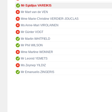
Mr Egidijus VAREIKIS
Mr Mart van de VEN
Mme Marie-Christine VERDIER-JOUCLAS
Ms Anne-Mari VIROLAINEN
Mr Günter VOGT
Mr Martin WHITFIELD
Mr Phil WILSON
Mme Martine WONNER
Mr Leonid YEMETS
Ms Zeynep YILDIZ
Mr Emanuelis ZINGERIS