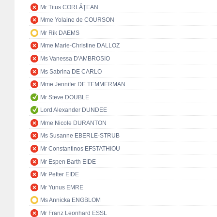
Mr Titus CORLĂŢEAN
Mme Yolaine de COURSON
Mr Rik DAEMS
Mme Marie-Christine DALLOZ
Ms Vanessa D'AMBROSIO
Ms Sabrina DE CARLO
Mme Jennifer DE TEMMERMAN
Mr Steve DOUBLE
Lord Alexander DUNDEE
Mme Nicole DURANTON
Ms Susanne EBERLE-STRUB
Mr Constantinos EFSTATHIOU
Mr Espen Barth EIDE
Mr Petter EIDE
Mr Yunus EMRE
Ms Annicka ENGBLOM
Mr Franz Leonhard ESSL