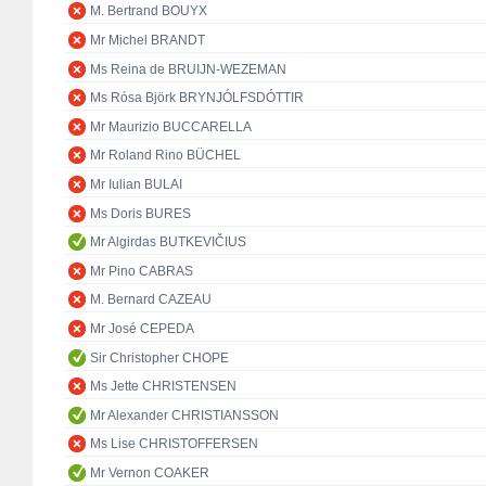
M. Bertrand BOUYX
Mr Michel BRANDT
Ms Reina de BRUIJN-WEZEMAN
Ms Rósa Björk BRYNJÓLFSDÓTTIR
Mr Maurizio BUCCARELLA
Mr Roland Rino BÜCHEL
Mr Iulian BULAI
Ms Doris BURES
Mr Algirdas BUTKEVIČIUS
Mr Pino CABRAS
M. Bernard CAZEAU
Mr José CEPEDA
Sir Christopher CHOPE
Ms Jette CHRISTENSEN
Mr Alexander CHRISTIANSSON
Ms Lise CHRISTOFFERSEN
Mr Vernon COAKER