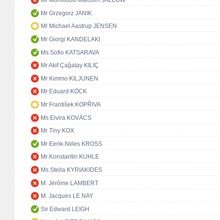
Mr Momodou Malcolm JALLOW
Mr Grzegorz JANIK
Mr Michael Aastrup JENSEN
Mr Giorgi KANDELAKI
Ms Sofio KATSARAVA
Mr Akif Çağatay KILIÇ
Mr Kimmo KILJUNEN
Mr Eduard KÖCK
Mr František KOPŘIVA
Ms Elvira KOVÁCS
Mr Tiny KOX
Mr Eerik-Niiles KROSS
Mr Konstantin KUHLE
Ms Stella KYRIAKIDES
M. Jérôme LAMBERT
M. Jacques LE NAY
Sir Edward LEIGH