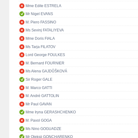
Mme Edite ESTRELA
Mr Nigel EVANS
M. Piero FASSINO
Ms Sevinj FATALIYEVA
Mme Doris FIALA
Ms Tarja FILATOV
Lord George FOULKES
M. Bernard FOURNIER
Ms Alena GAJDŮŠKOVÁ
Sir Roger GALE
M. Marco GATTI
M. André GATTOLIN
Mr Paul GAVAN
Mme Iryna GERASHCHENKO
M. Pavol GOGA
Ms Nino GOGUADZE
Mr Oleksii GONCHARENKO