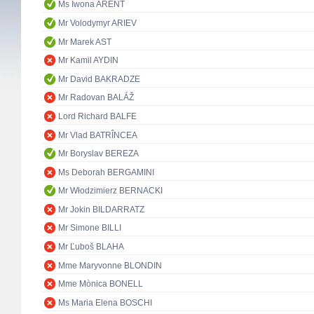
Ms Iwona ARENT
Mr Volodymyr ARIEV
Mr Marek AST
Mr Kamil AYDIN
Mr David BAKRADZE
Mr Radovan BALÁŽ
Lord Richard BALFE
Mr Vlad BATRÎNCEA
Mr Boryslav BEREZA
Ms Deborah BERGAMINI
Mr Włodzimierz BERNACKI
Mr Jokin BILDARRATZ
Mr Simone BILLI
Mr Ľuboš BLAHA
Mme Maryvonne BLONDIN
Mme Mònica BONELL
Ms Maria Elena BOSCHI