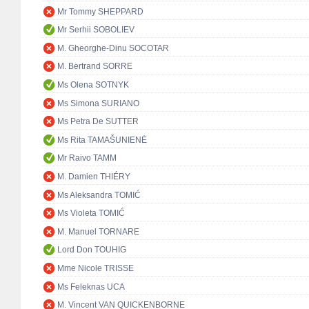
Mr Tommy SHEPPARD
Mr Serhii SOBOLIEV
M. Gheorghe-Dinu SOCOTAR
M. Bertrand SORRE
Ms Olena SOTNYK
Ms Simona SURIANO
Ms Petra De SUTTER
Ms Rita TAMAŠUNIENĖ
Mr Raivo TAMM
M. Damien THIÉRY
Ms Aleksandra TOMIĆ
Ms Violeta TOMIĆ
M. Manuel TORNARE
Lord Don TOUHIG
Mme Nicole TRISSE
Ms Feleknas UCA
M. Vincent VAN QUICKENBORNE