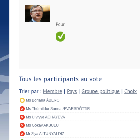
Pour
Tous les participants au vote
Trier par :
Membre
|
Pays
|
Groupe politique
|
Choix
Ms Boriana ÅBERG
Ms Thórhildur Sunna ÆVARSDÓTTIR
Ms Ulviyye AGHAYEVA
Ms Gökay AKBULUT
Mr Ziya ALTUNYALDIZ