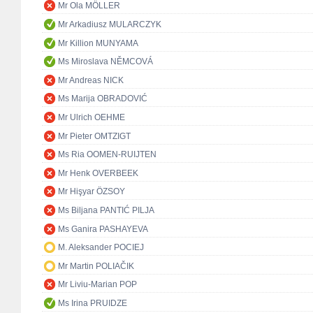
Mr Ola MÖLLER
Mr Arkadiusz MULARCZYK
Mr Killion MUNYAMA
Ms Miroslava NĚMCOVÁ
Mr Andreas NICK
Ms Marija OBRADOVIĆ
Mr Ulrich OEHME
Mr Pieter OMTZIGT
Ms Ria OOMEN-RUIJTEN
Mr Henk OVERBEEK
Mr Hişyar ÖZSOY
Ms Biljana PANTIĆ PILJA
Ms Ganira PASHAYEVA
M. Aleksander POCIEJ
Mr Martin POLIAČIK
Mr Liviu-Marian POP
Ms Irina PRUIDZE