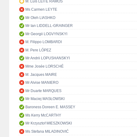
M. Luís LEITE RAMOS
Ms Carmen LEYTE
Mr Oleh LIASHKO
Mr Ian LIDDELL-GRAINGER
Mr Georgii LOGVYNSKYI
M. Filippo LOMBARDI
M. Pere LÓPEZ
Mr Andrii LOPUSHANSKYI
Mme Josée LORSCHÉ
M. Jacques MAIRE
Mr Alvise MANIERO
Mr Duarte MARQUES
Mr Maciej MASŁOWSKI
Baroness Doreen E. MASSEY
Ms Kerry McCARTHY
Mr Krzysztof MIESZKOWSKI
Ms Stefana MILADINOVIĆ