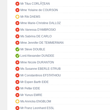
Mr Titus CORLĂŢEAN
Mme Yolaine de COURSON
Mr Rik DAEMS
Mme Marie-Christine DALLOZ
Ms Vanessa D'AMBROSIO
Ms Sabrina DE CARLO
Mme Jennifer DE TEMMERMAN
Mr Steve DOUBLE
Lord Alexander DUNDEE
Mme Nicole DURANTON
Ms Susanne EBERLE-STRUB
Mr Constantinos EFSTATHIOU
Mr Espen Barth EIDE
Mr Petter EIDE
Mr Yunus EMRE
Ms Annicka ENGBLOM
Mr Franz Leonhard ESSL