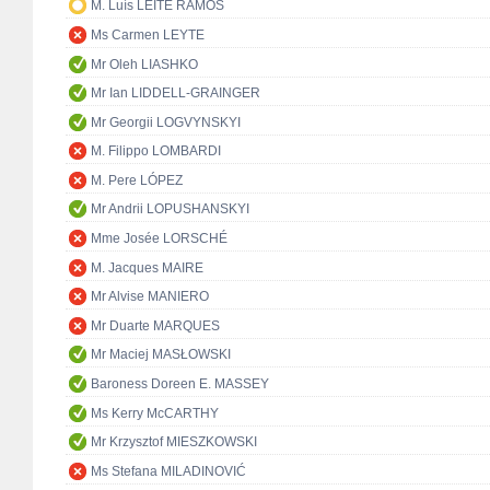
M. Luís LEITE RAMOS
Ms Carmen LEYTE
Mr Oleh LIASHKO
Mr Ian LIDDELL-GRAINGER
Mr Georgii LOGVYNSKYI
M. Filippo LOMBARDI
M. Pere LÓPEZ
Mr Andrii LOPUSHANSKYI
Mme Josée LORSCHÉ
M. Jacques MAIRE
Mr Alvise MANIERO
Mr Duarte MARQUES
Mr Maciej MASŁOWSKI
Baroness Doreen E. MASSEY
Ms Kerry McCARTHY
Mr Krzysztof MIESZKOWSKI
Ms Stefana MILADINOVIĆ