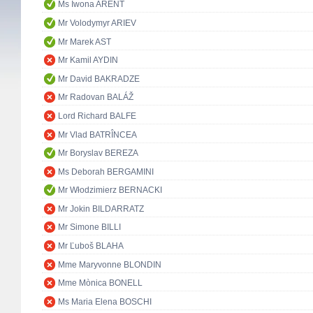
Ms Iwona ARENT
Mr Volodymyr ARIEV
Mr Marek AST
Mr Kamil AYDIN
Mr David BAKRADZE
Mr Radovan BALÁŽ
Lord Richard BALFE
Mr Vlad BATRÎNCEA
Mr Boryslav BEREZA
Ms Deborah BERGAMINI
Mr Włodzimierz BERNACKI
Mr Jokin BILDARRATZ
Mr Simone BILLI
Mr Ľuboš BLAHA
Mme Maryvonne BLONDIN
Mme Mònica BONELL
Ms Maria Elena BOSCHI