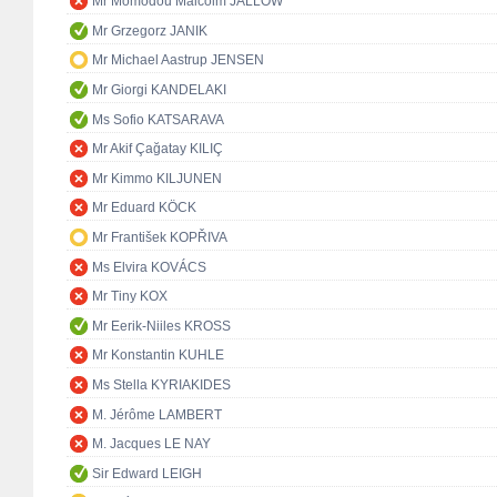
Mr Momodou Malcolm JALLOW
Mr Grzegorz JANIK
Mr Michael Aastrup JENSEN
Mr Giorgi KANDELAKI
Ms Sofio KATSARAVA
Mr Akif Çağatay KILIÇ
Mr Kimmo KILJUNEN
Mr Eduard KÖCK
Mr František KOPŘIVA
Ms Elvira KOVÁCS
Mr Tiny KOX
Mr Eerik-Niiles KROSS
Mr Konstantin KUHLE
Ms Stella KYRIAKIDES
M. Jérôme LAMBERT
M. Jacques LE NAY
Sir Edward LEIGH