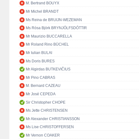
M. Bertrand BOUYX
Mr Michel BRANDT
Ms Reina de BRUIJN-WEZEMAN
Ms Rósa Björk BRYNJÓLFSDÓTTIR
Mr Maurizio BUCCARELLA
Mr Roland Rino BÜCHEL
Mr Iulian BULAI
Ms Doris BURES
Mr Algirdas BUTKEVIČIUS
Mr Pino CABRAS
M. Bernard CAZEAU
Mr José CEPEDA
Sir Christopher CHOPE
Ms Jette CHRISTENSEN
Mr Alexander CHRISTIANSSON
Ms Lise CHRISTOFFERSEN
Mr Vernon COAKER