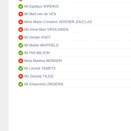
Mr Egidijus VAREIKIS
Mr Mart van de VEN
Mme Marie-Christine VERDIER-JOUCLAS
Ms Anne-Mari VIROLAINEN
Mr Günter VOGT
Mr Martin WHITFIELD
Mr Phil WILSON
Mme Martine WONNER
Mr Leonid YEMETS
Ms Zeynep YILDIZ
Mr Emanuelis ZINGERIS