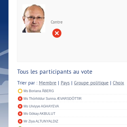
Contre
Tous les participants au vote
Trier par :
Membre
|
Pays
|
Groupe politique
|
Choix
Ms Boriana ÅBERG
Ms Thórhildur Sunna ÆVARSDÓTTIR
Ms Ulviyye AGHAYEVA
Ms Gökay AKBULUT
Mr Ziya ALTUNYALDIZ