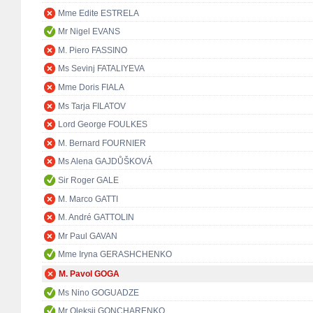
Mme Edite ESTRELA
Mr Nigel EVANS
M. Piero FASSINO
Ms Sevinj FATALIYEVA
Mme Doris FIALA
Ms Tarja FILATOV
Lord George FOULKES
M. Bernard FOURNIER
Ms Alena GAJDŮŠKOVÁ
Sir Roger GALE
M. Marco GATTI
M. André GATTOLIN
Mr Paul GAVAN
Mme Iryna GERASHCHENKO
M. Pavol GOGA
Ms Nino GOGUADZE
Mr Oleksii GONCHARENKO