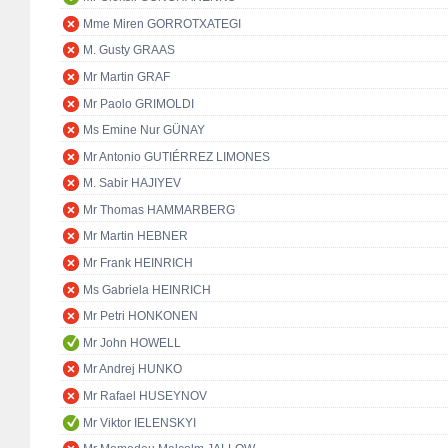
Mme Miren GORROTXATEGI
M. Gusty GRAAS
Mr Martin GRAF
Mr Paolo GRIMOLDI
Ms Emine Nur GÜNAY
Mr Antonio GUTIÉRREZ LIMONES
M. Sabir HAJIYEV
Mr Thomas HAMMARBERG
Mr Martin HEBNER
Mr Frank HEINRICH
Ms Gabriela HEINRICH
Mr Petri HONKONEN
Mr John HOWELL
Mr Andrej HUNKO
Mr Rafael HUSEYNOV
Mr Viktor IELENSKYI