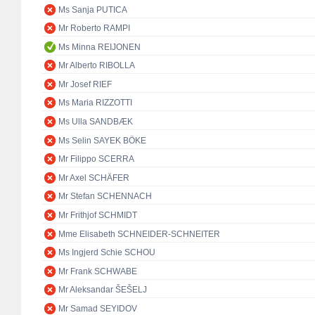
Ms Sanja PUTICA
Mr Roberto RAMPI
Ms Minna REIJONEN
Mr Alberto RIBOLLA
Mr Josef RIEF
Ms Maria RIZZOTTI
Ms Ulla SANDBÆK
Ms Selin SAYEK BÖKE
Mr Filippo SCERRA
Mr Axel SCHÄFER
Mr Stefan SCHENNACH
Mr Frithjof SCHMIDT
Mme Elisabeth SCHNEIDER-SCHNEITER
Ms Ingjerd Schie SCHOU
Mr Frank SCHWABE
Mr Aleksandar ŠEŠELJ
Mr Samad SEYIDOV