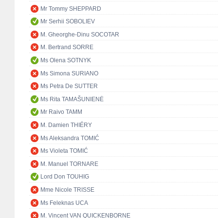
Mr Tommy SHEPPARD
Mr Serhii SOBOLIEV
M. Gheorghe-Dinu SOCOTAR
M. Bertrand SORRE
Ms Olena SOTNYK
Ms Simona SURIANO
Ms Petra De SUTTER
Ms Rita TAMAŠUNIENĖ
Mr Raivo TAMM
M. Damien THIÉRY
Ms Aleksandra TOMIĆ
Ms Violeta TOMIĆ
M. Manuel TORNARE
Lord Don TOUHIG
Mme Nicole TRISSE
Ms Feleknas UCA
M. Vincent VAN QUICKENBORNE