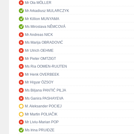
Mr Ola MÖLLER
Mr Arkadiusz MULARCZYK
Mr Killion MUNYAMA
Ms Miroslava NĚMCOVÁ
Mr Andreas NICK
Ms Marija OBRADOVIĆ
Mr Ulrich OEHME
Mr Pieter OMTZIGT
Ms Ria OOMEN-RUIJTEN
Mr Henk OVERBEEK
Mr Hişyar ÖZSOY
Ms Biljana PANTIĆ PILJA
Ms Ganira PASHAYEVA
M. Aleksander POCIEJ
Mr Martin POLIAČIK
Mr Liviu-Marian POP
Ms Irina PRUIDZE