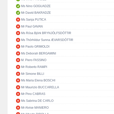
Ms Nino GOGUADZE
Mr David BAKRADZE
Ms Sanja PUTICA
Mr Paul GAVAN
Ms Rósa Björk BRYNJÓLFSDÓTTIR
Ms Thórhildur Sunna ÆVARSDÓTTIR
Mr Paolo GRIMOLDI
Ms Deborah BERGAMINI
M. Piero FASSINO
Mr Roberto RAMPI
Mr Simone BILLI
Ms Maria Elena BOSCHI
Mr Maurizio BUCCARELLA
Mr Pino CABRAS
Ms Sabrina DE CARLO
Mr Alvise MANIERO