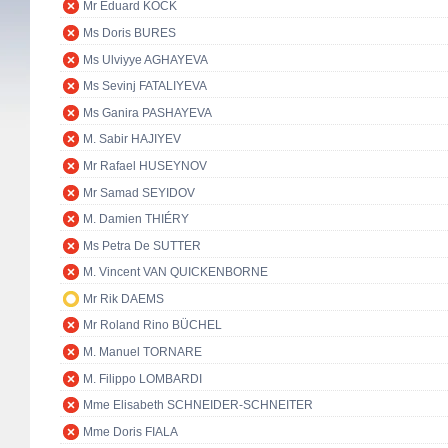
Mr Eduard KÖCK
Ms Doris BURES
Ms Ulviyye AGHAYEVA
Ms Sevinj FATALIYEVA
Ms Ganira PASHAYEVA
M. Sabir HAJIYEV
Mr Rafael HUSEYNOV
Mr Samad SEYIDOV
M. Damien THIÉRY
Ms Petra De SUTTER
M. Vincent VAN QUICKENBORNE
Mr Rik DAEMS
Mr Roland Rino BÜCHEL
M. Manuel TORNARE
M. Filippo LOMBARDI
Mme Elisabeth SCHNEIDER-SCHNEITER
Mme Doris FIALA