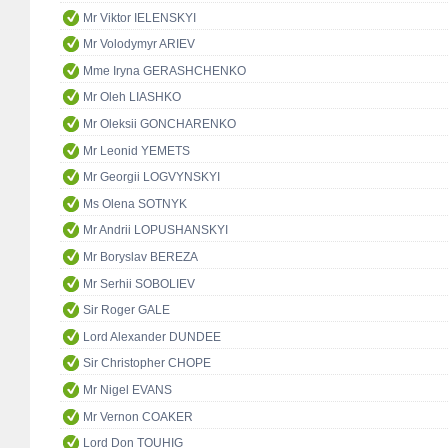
Mr Viktor IELENSKYI
Mr Volodymyr ARIEV
Mme Iryna GERASHCHENKO
Mr Oleh LIASHKO
Mr Oleksii GONCHARENKO
Mr Leonid YEMETS
Mr Georgii LOGVYNSKYI
Ms Olena SOTNYK
Mr Andrii LOPUSHANSKYI
Mr Boryslav BEREZA
Mr Serhii SOBOLIEV
Sir Roger GALE
Lord Alexander DUNDEE
Sir Christopher CHOPE
Mr Nigel EVANS
Mr Vernon COAKER
Lord Don TOUHIG