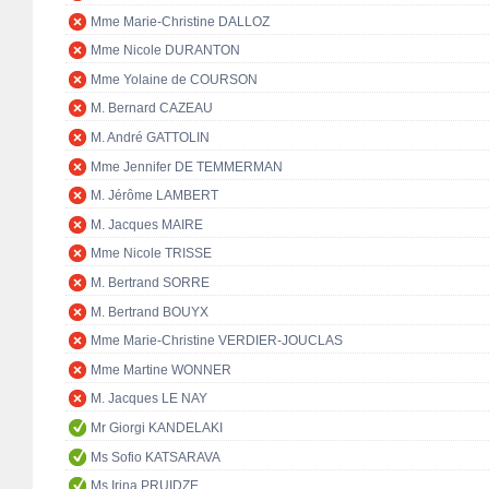
Mme Marie-Christine DALLOZ
Mme Nicole DURANTON
Mme Yolaine de COURSON
M. Bernard CAZEAU
M. André GATTOLIN
Mme Jennifer DE TEMMERMAN
M. Jérôme LAMBERT
M. Jacques MAIRE
Mme Nicole TRISSE
M. Bertrand SORRE
M. Bertrand BOUYX
Mme Marie-Christine VERDIER-JOUCLAS
Mme Martine WONNER
M. Jacques LE NAY
Mr Giorgi KANDELAKI
Ms Sofio KATSARAVA
Ms Irina PRUIDZE