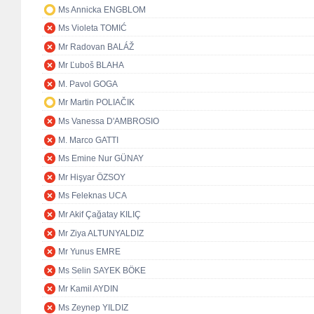
Ms Annicka ENGBLOM
Ms Violeta TOMIĆ
Mr Radovan BALÁŽ
Mr Ľuboš BLAHA
M. Pavol GOGA
Mr Martin POLIAČIK
Ms Vanessa D'AMBROSIO
M. Marco GATTI
Ms Emine Nur GÜNAY
Mr Hişyar ÖZSOY
Ms Feleknas UCA
Mr Akif Çağatay KILIÇ
Mr Ziya ALTUNYALDIZ
Mr Yunus EMRE
Ms Selin SAYEK BÖKE
Mr Kamil AYDIN
Ms Zeynep YILDIZ