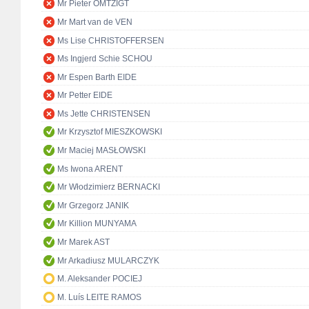
Mr Pieter OMTZIGT
Mr Mart van de VEN
Ms Lise CHRISTOFFERSEN
Ms Ingjerd Schie SCHOU
Mr Espen Barth EIDE
Mr Petter EIDE
Ms Jette CHRISTENSEN
Mr Krzysztof MIESZKOWSKI
Mr Maciej MASŁOWSKI
Ms Iwona ARENT
Mr Włodzimierz BERNACKI
Mr Grzegorz JANIK
Mr Killion MUNYAMA
Mr Marek AST
Mr Arkadiusz MULARCZYK
M. Aleksander POCIEJ
M. Luís LEITE RAMOS