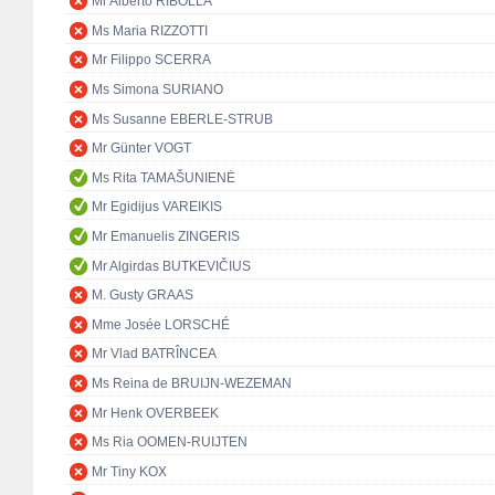
Mr Alberto RIBOLLA
Ms Maria RIZZOTTI
Mr Filippo SCERRA
Ms Simona SURIANO
Ms Susanne EBERLE-STRUB
Mr Günter VOGT
Ms Rita TAMAŠUNIENĖ
Mr Egidijus VAREIKIS
Mr Emanuelis ZINGERIS
Mr Algirdas BUTKEVIČIUS
M. Gusty GRAAS
Mme Josée LORSCHÉ
Mr Vlad BATRÎNCEA
Ms Reina de BRUIJN-WEZEMAN
Mr Henk OVERBEEK
Ms Ria OOMEN-RUIJTEN
Mr Tiny KOX