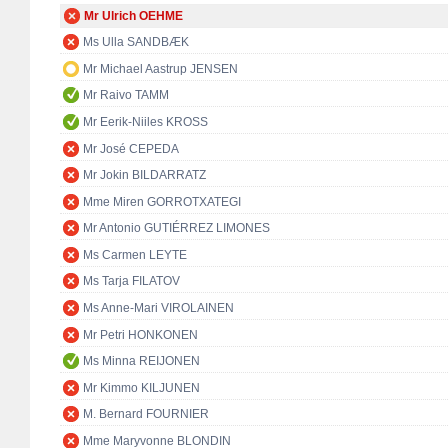
Mr Ulrich OEHME
Ms Ulla SANDBÆK
Mr Michael Aastrup JENSEN
Mr Raivo TAMM
Mr Eerik-Niiles KROSS
Mr José CEPEDA
Mr Jokin BILDARRATZ
Mme Miren GORROTXATEGI
Mr Antonio GUTIÉRREZ LIMONES
Ms Carmen LEYTE
Ms Tarja FILATOV
Ms Anne-Mari VIROLAINEN
Mr Petri HONKONEN
Ms Minna REIJONEN
Mr Kimmo KILJUNEN
M. Bernard FOURNIER
Mme Maryvonne BLONDIN