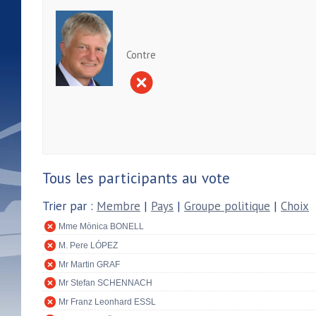
Contre
Tous les participants au vote
Trier par :
Membre
|
Pays
|
Groupe politique
|
Choix
Mme Mònica BONELL
M. Pere LÓPEZ
Mr Martin GRAF
Mr Stefan SCHENNACH
Mr Franz Leonhard ESSL