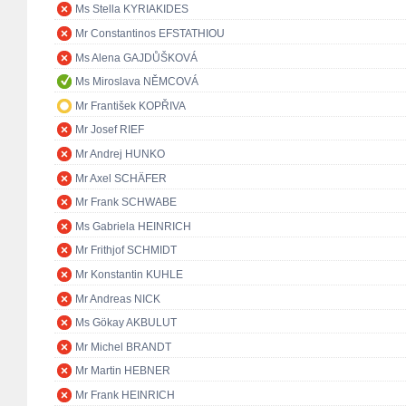
Ms Stella KYRIAKIDES
Mr Constantinos EFSTATHIOU
Ms Alena GAJDŮŠKOVÁ
Ms Miroslava NĚMCOVÁ
Mr František KOPŘIVA
Mr Josef RIEF
Mr Andrej HUNKO
Mr Axel SCHÄFER
Mr Frank SCHWABE
Ms Gabriela HEINRICH
Mr Frithjof SCHMIDT
Mr Konstantin KUHLE
Mr Andreas NICK
Ms Gökay AKBULUT
Mr Michel BRANDT
Mr Martin HEBNER
Mr Frank HEINRICH