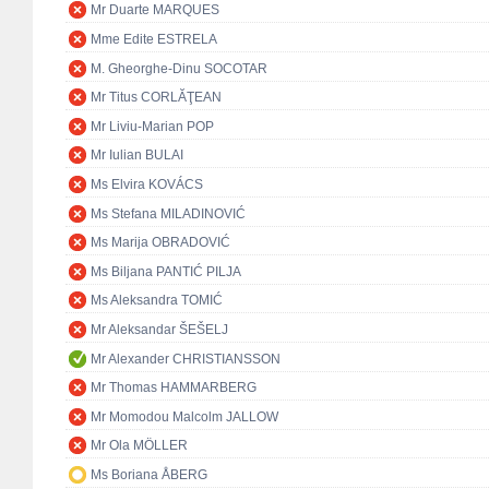
Mr Duarte MARQUES
Mme Edite ESTRELA
M. Gheorghe-Dinu SOCOTAR
Mr Titus CORLĂŢEAN
Mr Liviu-Marian POP
Mr Iulian BULAI
Ms Elvira KOVÁCS
Ms Stefana MILADINOVIĆ
Ms Marija OBRADOVIĆ
Ms Biljana PANTIĆ PILJA
Ms Aleksandra TOMIĆ
Mr Aleksandar ŠEŠELJ
Mr Alexander CHRISTIANSSON
Mr Thomas HAMMARBERG
Mr Momodou Malcolm JALLOW
Mr Ola MÖLLER
Ms Boriana ÅBERG