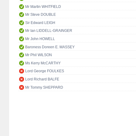
Mr Martin WHITFIELD
Mr Steve DOUBLE
Sir Edward LEIGH
Mr Ian LIDDELL-GRAINGER
Mr John HOWELL
Baroness Doreen E. MASSEY
Mr Phil WILSON
Ms Kerry McCARTHY
Lord George FOULKES
Lord Richard BALFE
Mr Tommy SHEPPARD