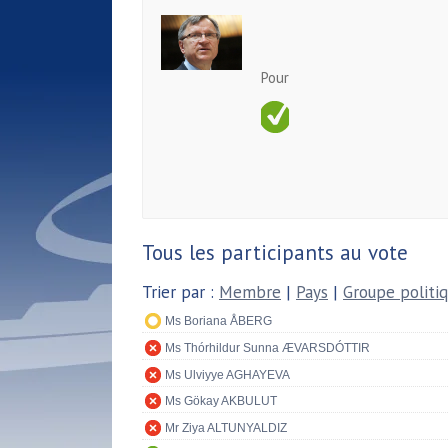
Pour
Tous les participants au vote
Trier par :
Membre
|
Pays
|
Groupe politi
Ms Boriana ÅBERG
Ms Thórhildur Sunna ÆVARSDÓTTIR
Ms Ulviyye AGHAYEVA
Ms Gökay AKBULUT
Mr Ziya ALTUNYALDIZ