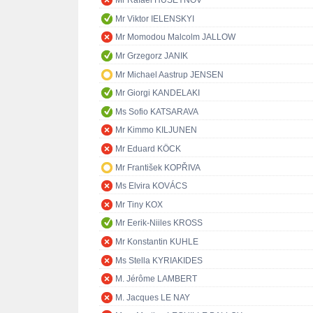
Mr Rafael HUSEYNOV
Mr Viktor IELENSKYI
Mr Momodou Malcolm JALLOW
Mr Grzegorz JANIK
Mr Michael Aastrup JENSEN
Mr Giorgi KANDELAKI
Ms Sofio KATSARAVA
Mr Kimmo KILJUNEN
Mr Eduard KÖCK
Mr František KOPŘIVA
Ms Elvira KOVÁCS
Mr Tiny KOX
Mr Eerik-Niiles KROSS
Mr Konstantin KUHLE
Ms Stella KYRIAKIDES
M. Jérôme LAMBERT
M. Jacques LE NAY