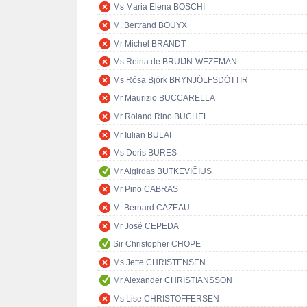
Ms Maria Elena BOSCHI
M. Bertrand BOUYX
Mr Michel BRANDT
Ms Reina de BRUIJN-WEZEMAN
Ms Rósa Björk BRYNJÓLFSDÓTTIR
Mr Maurizio BUCCARELLA
Mr Roland Rino BÜCHEL
Mr Iulian BULAI
Ms Doris BURES
Mr Algirdas BUTKEVIČIUS
Mr Pino CABRAS
M. Bernard CAZEAU
Mr José CEPEDA
Sir Christopher CHOPE
Ms Jette CHRISTENSEN
Mr Alexander CHRISTIANSSON
Ms Lise CHRISTOFFERSEN