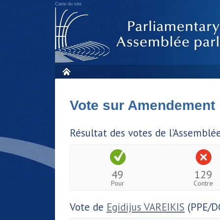
Carte du site
Vote sur Amendement
Résultat des votes de l'Assemblé
49
129
Pour
Contre
Vote de
Egidijus VAREIKIS
(PPE/D