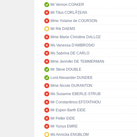
Mr Vernon COAKER
Mr Titus CORLĂŢEAN
Mme Yolaine de COURSON
Mr Rik DAEMS
Mme Marie-Christine DALLOZ
Ms Vanessa D'AMBROSIO
Ms Sabrina DE CARLO
Mme Jennifer DE TEMMERMAN
Mr Steve DOUBLE
Lord Alexander DUNDEE
Mme Nicole DURANTON
Ms Susanne EBERLE-STRUB
Mr Constantinos EFSTATHIOU
Mr Espen Barth EIDE
Mr Petter EIDE
Mr Yunus EMRE
Ms Annicka ENGBLOM