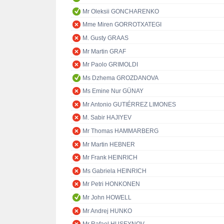
Mr Oleksii GONCHARENKO
Mme Miren GORROTXATEGI
M. Gusty GRAAS
Mr Martin GRAF
Mr Paolo GRIMOLDI
Ms Dzhema GROZDANOVA
Ms Emine Nur GÜNAY
Mr Antonio GUTIÉRREZ LIMONES
M. Sabir HAJIYEV
Mr Thomas HAMMARBERG
Mr Martin HEBNER
Mr Frank HEINRICH
Ms Gabriela HEINRICH
Mr Petri HONKONEN
Mr John HOWELL
Mr Andrej HUNKO