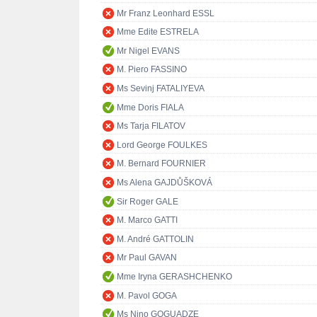
Mr Franz Leonhard ESSL
Mme Edite ESTRELA
Mr Nigel EVANS
M. Piero FASSINO
Ms Sevinj FATALIYEVA
Mme Doris FIALA
Ms Tarja FILATOV
Lord George FOULKES
M. Bernard FOURNIER
Ms Alena GAJDŮŠKOVÁ
Sir Roger GALE
M. Marco GATTI
M. André GATTOLIN
Mr Paul GAVAN
Mme Iryna GERASHCHENKO
M. Pavol GOGA
Ms Nino GOGUADZE