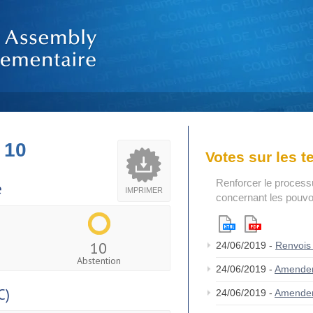
 10
Votes sur les 
Renforcer le process
e
IMPRIMER
concernant les pouvoi
10
24/06/2019 -
Renvois
Abstention
24/06/2019 -
Amende
C)
24/06/2019 -
Amende