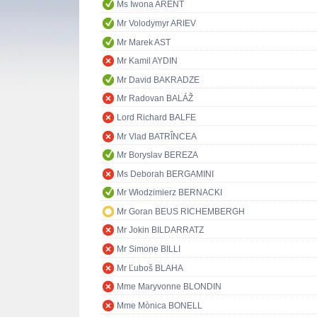
Ms Iwona ARENT
Mr Volodymyr ARIEV
Mr Marek AST
Mr Kamil AYDIN
Mr David BAKRADZE
Mr Radovan BALÁŽ
Lord Richard BALFE
Mr Vlad BATRÎNCEA
Mr Boryslav BEREZA
Ms Deborah BERGAMINI
Mr Włodzimierz BERNACKI
Mr Goran BEUS RICHEMBERGH
Mr Jokin BILDARRATZ
Mr Simone BILLI
Mr Ľuboš BLAHA
Mme Maryvonne BLONDIN
Mme Mònica BONELL