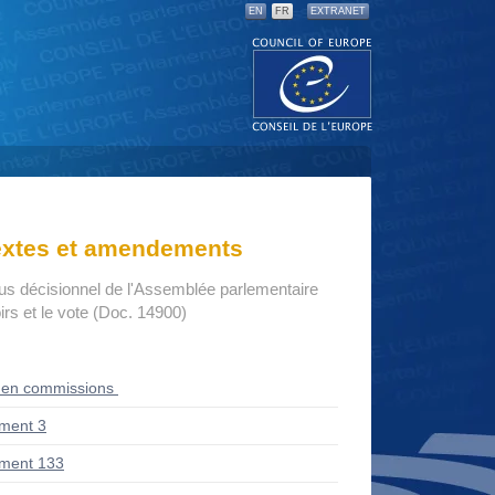
EN
FR
EXTRANET
textes et amendements
us décisionnel de l'Assemblée parlementaire
rs et le vote (Doc. 14900)
 en commissions
ment 3
ment 133