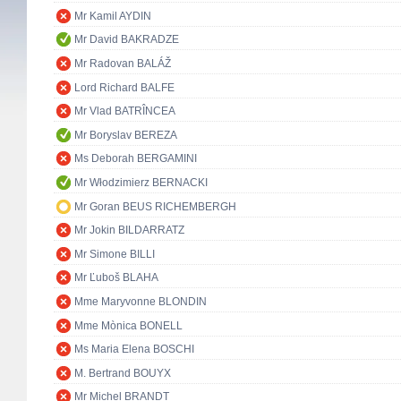
Mr Kamil AYDIN
Mr David BAKRADZE
Mr Radovan BALÁŽ
Lord Richard BALFE
Mr Vlad BATRÎNCEA
Mr Boryslav BEREZA
Ms Deborah BERGAMINI
Mr Włodzimierz BERNACKI
Mr Goran BEUS RICHEMBERGH
Mr Jokin BILDARRATZ
Mr Simone BILLI
Mr Ľuboš BLAHA
Mme Maryvonne BLONDIN
Mme Mònica BONELL
Ms Maria Elena BOSCHI
M. Bertrand BOUYX
Mr Michel BRANDT