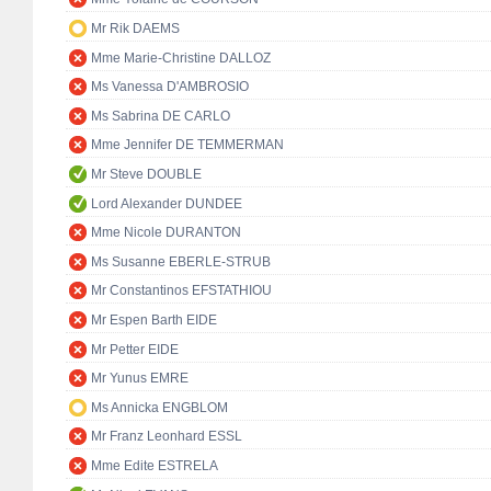
Mr Rik DAEMS
Mme Marie-Christine DALLOZ
Ms Vanessa D'AMBROSIO
Ms Sabrina DE CARLO
Mme Jennifer DE TEMMERMAN
Mr Steve DOUBLE
Lord Alexander DUNDEE
Mme Nicole DURANTON
Ms Susanne EBERLE-STRUB
Mr Constantinos EFSTATHIOU
Mr Espen Barth EIDE
Mr Petter EIDE
Mr Yunus EMRE
Ms Annicka ENGBLOM
Mr Franz Leonhard ESSL
Mme Edite ESTRELA