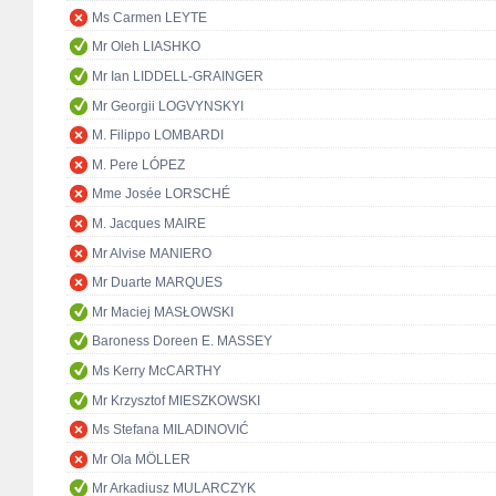
Ms Carmen LEYTE
Mr Oleh LIASHKO
Mr Ian LIDDELL-GRAINGER
Mr Georgii LOGVYNSKYI
M. Filippo LOMBARDI
M. Pere LÓPEZ
Mme Josée LORSCHÉ
M. Jacques MAIRE
Mr Alvise MANIERO
Mr Duarte MARQUES
Mr Maciej MASŁOWSKI
Baroness Doreen E. MASSEY
Ms Kerry McCARTHY
Mr Krzysztof MIESZKOWSKI
Ms Stefana MILADINOVIĆ
Mr Ola MÖLLER
Mr Arkadiusz MULARCZYK