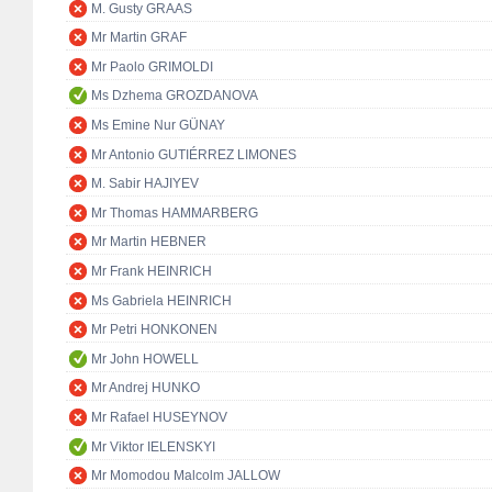
M. Gusty GRAAS
Mr Martin GRAF
Mr Paolo GRIMOLDI
Ms Dzhema GROZDANOVA
Ms Emine Nur GÜNAY
Mr Antonio GUTIÉRREZ LIMONES
M. Sabir HAJIYEV
Mr Thomas HAMMARBERG
Mr Martin HEBNER
Mr Frank HEINRICH
Ms Gabriela HEINRICH
Mr Petri HONKONEN
Mr John HOWELL
Mr Andrej HUNKO
Mr Rafael HUSEYNOV
Mr Viktor IELENSKYI
Mr Momodou Malcolm JALLOW