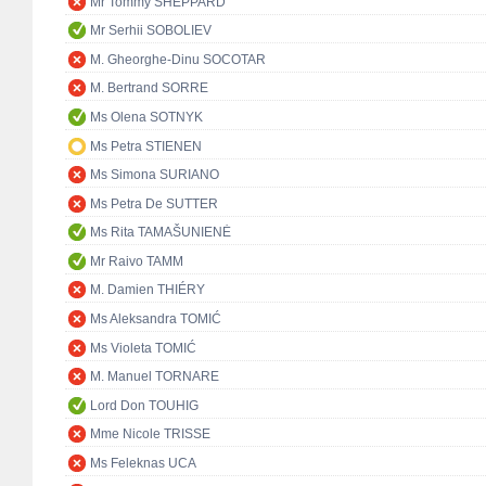
Mr Tommy SHEPPARD
Mr Serhii SOBOLIEV
M. Gheorghe-Dinu SOCOTAR
M. Bertrand SORRE
Ms Olena SOTNYK
Ms Petra STIENEN
Ms Simona SURIANO
Ms Petra De SUTTER
Ms Rita TAMAŠUNIENĖ
Mr Raivo TAMM
M. Damien THIÉRY
Ms Aleksandra TOMIĆ
Ms Violeta TOMIĆ
M. Manuel TORNARE
Lord Don TOUHIG
Mme Nicole TRISSE
Ms Feleknas UCA