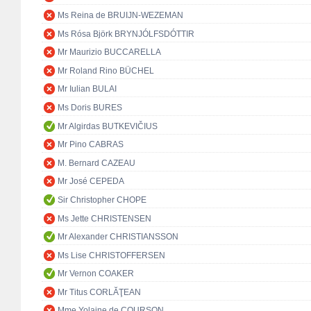
Ms Reina de BRUIJN-WEZEMAN
Ms Rósa Björk BRYNJÓLFSDÓTTIR
Mr Maurizio BUCCARELLA
Mr Roland Rino BÜCHEL
Mr Iulian BULAI
Ms Doris BURES
Mr Algirdas BUTKEVIČIUS
Mr Pino CABRAS
M. Bernard CAZEAU
Mr José CEPEDA
Sir Christopher CHOPE
Ms Jette CHRISTENSEN
Mr Alexander CHRISTIANSSON
Ms Lise CHRISTOFFERSEN
Mr Vernon COAKER
Mr Titus CORLĂŢEAN
Mme Yolaine de COURSON