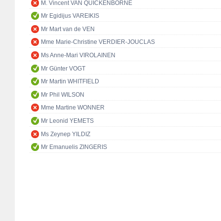
M. Vincent VAN QUICKENBORNE
Mr Egidijus VAREIKIS
Mr Mart van de VEN
Mme Marie-Christine VERDIER-JOUCLAS
Ms Anne-Mari VIROLAINEN
Mr Günter VOGT
Mr Martin WHITFIELD
Mr Phil WILSON
Mme Martine WONNER
Mr Leonid YEMETS
Ms Zeynep YILDIZ
Mr Emanuelis ZINGERIS