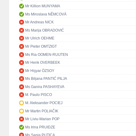
Mr Killion MUNYAMA
Ms Miroslava NĚMCOVÁ
Mr Andreas NICK
Ms Marija OBRADOVIĆ
Mr Ulrich OEHME
Mr Pieter OMTZIGT
Ms Ria OOMEN-RUIJTEN
Mr Henk OVERBEEK
Mr Hişyar ÖZSOY
Ms Biljana PANTIĆ PILJA
Ms Ganira PASHAYEVA
M. Paulo PISCO
M. Aleksander POCIEJ
Mr Martin POLIAČIK
Mr Liviu-Marian POP
Ms Irina PRUIDZE
Ms Sanja PUTICA