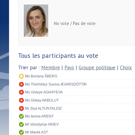
No vote / Pas de vote
Tous les participants au vote
Trier par :
Membre
|
Pays
|
Groupe politique
|
Choix
Ms Boriana ÅBERG
Ms Thórhildur Sunna ÆVARSDÓTTIR
Ms Ulviyye AGHAYEVA
Ms Gökay AKBULUT
Mr Ziya ALTUNYALDIZ
Ms Iwona ARENT
Mr Volodymyr ARIEV
Mr Marek AST