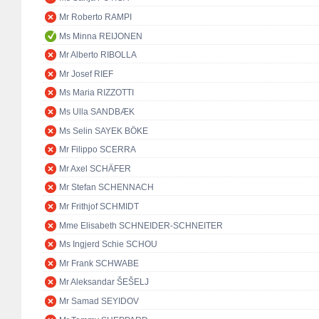
Mr Roberto RAMPI
Ms Minna REIJONEN
Mr Alberto RIBOLLA
Mr Josef RIEF
Ms Maria RIZZOTTI
Ms Ulla SANDBÆK
Ms Selin SAYEK BÖKE
Mr Filippo SCERRA
Mr Axel SCHÄFER
Mr Stefan SCHENNACH
Mr Frithjof SCHMIDT
Mme Elisabeth SCHNEIDER-SCHNEITER
Ms Ingjerd Schie SCHOU
Mr Frank SCHWABE
Mr Aleksandar ŠEŠELJ
Mr Samad SEYIDOV