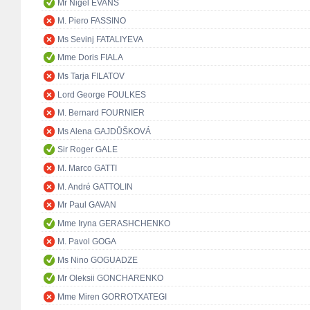
Mr Nigel EVANS
M. Piero FASSINO
Ms Sevinj FATALIYEVA
Mme Doris FIALA
Ms Tarja FILATOV
Lord George FOULKES
M. Bernard FOURNIER
Ms Alena GAJDŮŠKOVÁ
Sir Roger GALE
M. Marco GATTI
M. André GATTOLIN
Mr Paul GAVAN
Mme Iryna GERASHCHENKO
M. Pavol GOGA
Ms Nino GOGUADZE
Mr Oleksii GONCHARENKO
Mme Miren GORROTXATEGI