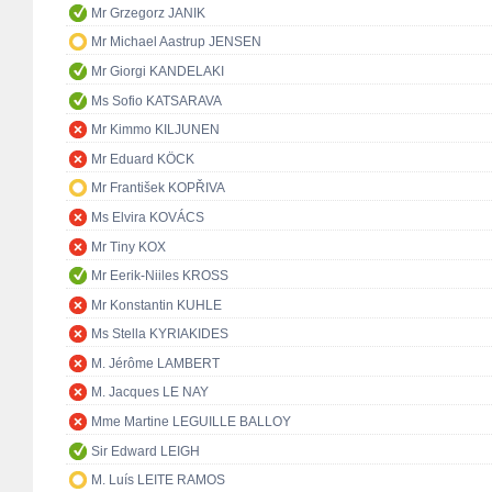
Mr Grzegorz JANIK
Mr Michael Aastrup JENSEN
Mr Giorgi KANDELAKI
Ms Sofio KATSARAVA
Mr Kimmo KILJUNEN
Mr Eduard KÖCK
Mr František KOPŘIVA
Ms Elvira KOVÁCS
Mr Tiny KOX
Mr Eerik-Niiles KROSS
Mr Konstantin KUHLE
Ms Stella KYRIAKIDES
M. Jérôme LAMBERT
M. Jacques LE NAY
Mme Martine LEGUILLE BALLOY
Sir Edward LEIGH
M. Luís LEITE RAMOS