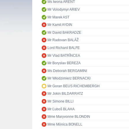
Ms Iwona ARENT
Mr Volodymyr ARIEV
Mr Marek AST
Mr Kamil AYDIN
Mr David BAKRADZE
Mr Radovan BALÁŽ
Lord Richard BALFE
Mr Vlad BATRÎNCEA
Mr Boryslav BEREZA
Ms Deborah BERGAMINI
Mr Włodzimierz BERNACKI
Mr Goran BEUS RICHEMBERGH
Mr Jokin BILDARRATZ
Mr Simone BILLI
Mr Ľuboš BLAHA
Mme Maryvonne BLONDIN
Mme Mònica BONELL