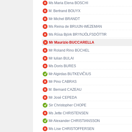
Ms Maria Elena BOSCHI
M. Bertrand BOUYX
Mr Michel BRANDT
Ms Reina de BRUIJN-WEZEMAN
Ms Rósa Björk BRYNJÓLFSDÓTTIR
Mr Maurizio BUCCARELLA
Mr Roland Rino BÜCHEL
Mr Iulian BULAI
Ms Doris BURES
Mr Algirdas BUTKEVIČIUS
Mr Pino CABRAS
M. Bernard CAZEAU
Mr José CEPEDA
Sir Christopher CHOPE
Ms Jette CHRISTENSEN
Mr Alexander CHRISTIANSSON
Ms Lise CHRISTOFFERSEN