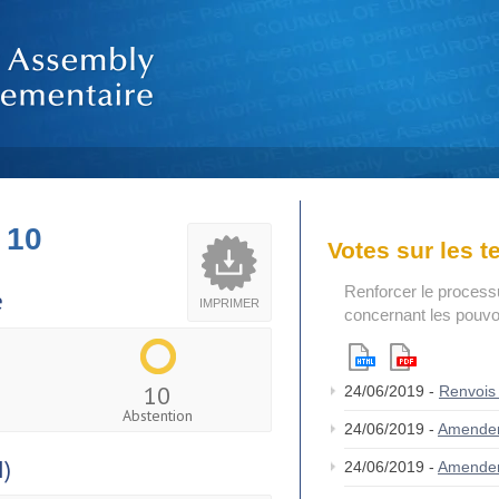
 10
Votes sur les 
Renforcer le process
e
IMPRIMER
concernant les pouvoi
10
24/06/2019 -
Renvois
Abstention
24/06/2019 -
Amende
I)
24/06/2019 -
Amende