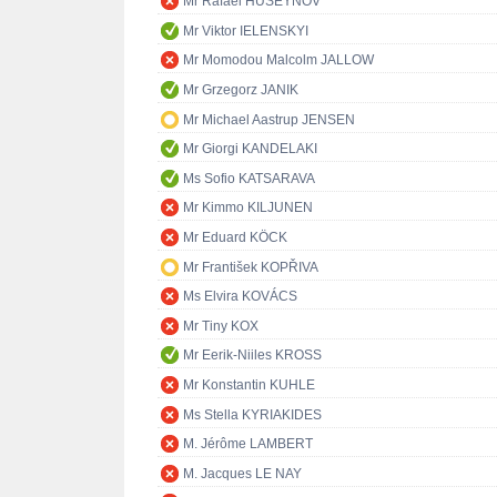
Mr Rafael HUSEYNOV
Mr Viktor IELENSKYI
Mr Momodou Malcolm JALLOW
Mr Grzegorz JANIK
Mr Michael Aastrup JENSEN
Mr Giorgi KANDELAKI
Ms Sofio KATSARAVA
Mr Kimmo KILJUNEN
Mr Eduard KÖCK
Mr František KOPŘIVA
Ms Elvira KOVÁCS
Mr Tiny KOX
Mr Eerik-Niiles KROSS
Mr Konstantin KUHLE
Ms Stella KYRIAKIDES
M. Jérôme LAMBERT
M. Jacques LE NAY