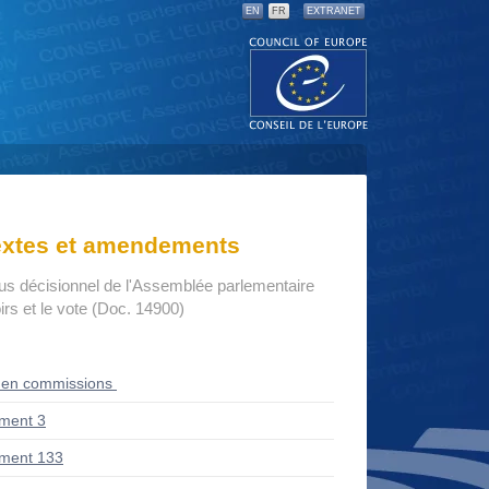
EN
FR
EXTRANET
textes et amendements
us décisionnel de l'Assemblée parlementaire
rs et le vote (Doc. 14900)
 en commissions
ment 3
ment 133