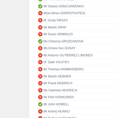
Mr Oleksii GONCHARENKO
Mme Miren GORROTXATEGI
M. Gusty GRAAS
Mr Martin GRAF
Mr Paolo GRIMOLDI
Ms Dzhema GROZDANOVA
Ms Emine Nur GÜNAY
Mr Antonio GUTIÉRREZ LIMONES
M. Sabir HAJIYEV
Mr Thomas HAMMARBERG
Mr Martin HEBNER
Mr Frank HEINRICH
Ms Gabriela HEINRICH
Mr Petri HONKONEN
Mr John HOWELL
Mr Andrej HUNKO