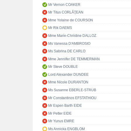
Mr Vernon COAKER
Mr Titus CORLĂŢEAN
Mme Yolaine de COURSON
Mr Rik DAEMS
Mme Marie-Christine DALLOZ
Ms Vanessa D'AMBROSIO
Ms Sabrina DE CARLO
Mme Jennifer DE TEMMERMAN
Mr Steve DOUBLE
Lord Alexander DUNDEE
Mme Nicole DURANTON
Ms Susanne EBERLE-STRUB
Mr Constantinos EFSTATHIOU
Mr Espen Barth EIDE
Mr Petter EIDE
Mr Yunus EMRE
Ms Annicka ENGBLOM