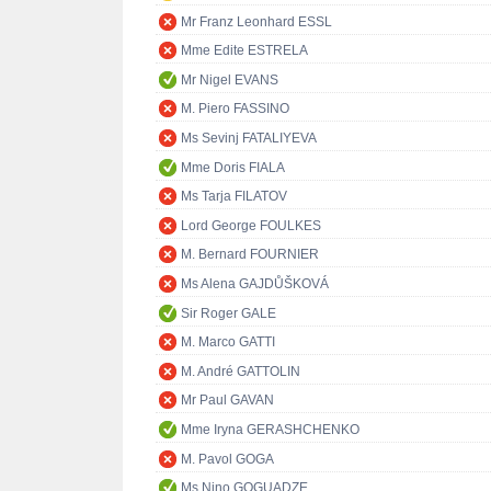
Mr Franz Leonhard ESSL
Mme Edite ESTRELA
Mr Nigel EVANS
M. Piero FASSINO
Ms Sevinj FATALIYEVA
Mme Doris FIALA
Ms Tarja FILATOV
Lord George FOULKES
M. Bernard FOURNIER
Ms Alena GAJDŮŠKOVÁ
Sir Roger GALE
M. Marco GATTI
M. André GATTOLIN
Mr Paul GAVAN
Mme Iryna GERASHCHENKO
M. Pavol GOGA
Ms Nino GOGUADZE