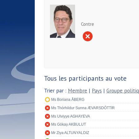
Contre
Tous les participants au vote
Trier par :
Membre
|
Pays
|
Groupe politi
Ms Boriana ÅBERG
Ms Thórhildur Sunna ÆVARSDÓTTIR
Ms Ulviyye AGHAYEVA
Ms Gökay AKBULUT
Mr Ziya ALTUNYALDIZ